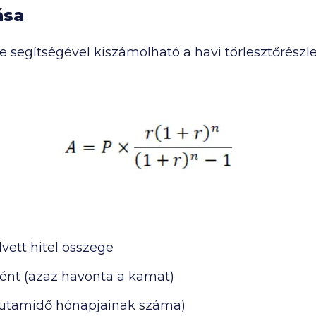
ása
 segítségével kiszámolható a havi törlesztőrészle
lvett hitel összege
ént (azaz havonta a kamat)
futamidő hónapjainak száma)