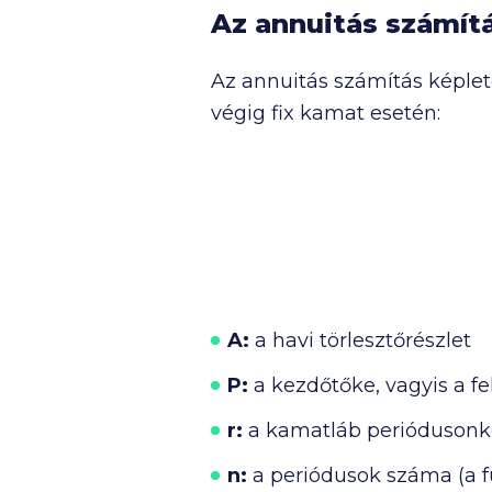
Az annuitás számít
Az annuitás számítás képlete
végig fix kamat esetén:
A:
a havi törlesztőrészlet
P:
a kezdőtőke, vagyis a fe
r:
a kamatláb periódusonk
n:
a periódusok száma (a 