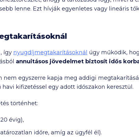
bb lenne. Ezt hívják egyenletes vagy lineáris tők
egtakarításoknál
, így
nyugdíjmegtakarításoknál
úgy működik, hogy
tásból
annuitásos jövedelmet biztosít idős korb
vén nem egyszerre kapja meg addigi megtakarításá
havi kifizetéssel egy adott időszakon keresztül.
tés történhet:
, 20 évig),
tározatlan időre, amíg az ügyfél él).