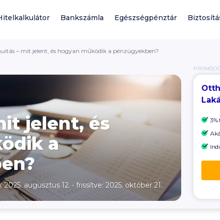
Hitelkalkulátor
Bankszámla
Egészségpénztár
Biztosítá
uitás – mit jelent, és hogyan működik a pénzügyekben?
PROMÓCI
Otth
Laká
it jelent, és
3% 
Ak
ödik a
Ind
ben?
a: 2025. augusztus 12.
•
frissítve: 2025. október 21.