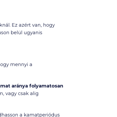
nál. Ez azért van, hogy
uson belül ugyanis
 hogy mennyi a
kamat aránya folyamatosan
, vagy csak alig
radhasson a kamatperiódus