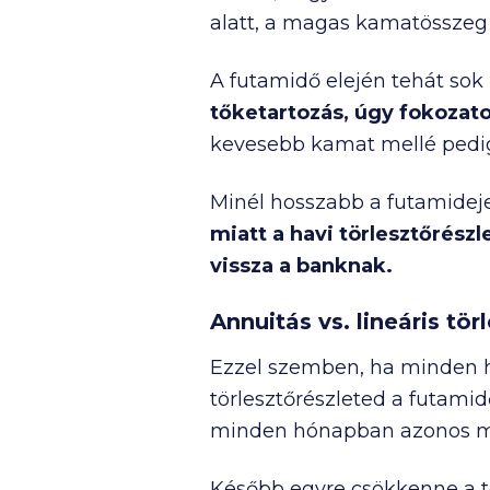
alatt, a magas kamatösszeg
A futamidő elején tehát sok 
tőketartozás, úgy fokozat
kevesebb kamat mellé pedig 
Minél hosszabb a futamideje
miatt a havi törlesztőrészl
vissza a banknak.
Annuitás vs. lineáris tör
Ezzel szemben, ha minden h
törlesztőrészleted a futam
minden hónapban azonos mé
Később egyre csökkenne a tö