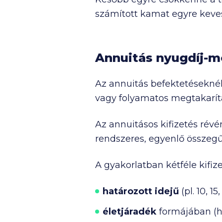
számított kamat egyre kevese
Annuitás nyugdíj-m
Az annuitás befektetéseknél
vagy folyamatos megtakarí
Az annuitásos kifizetés ré
rendszeres, egyenlő összegű 
A gyakorlatban kétféle kifize
határozott idejű
(pl. 10, 15
életjáradék
formájában (ha