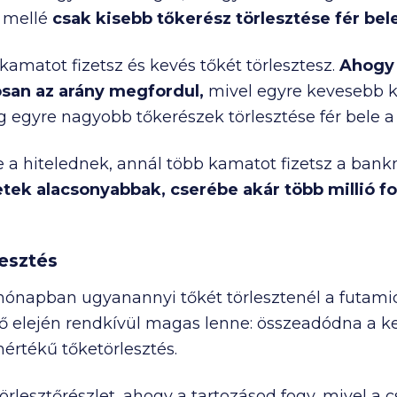
 mellé
csak kisebb tőkerész törlesztése fér bel
kamatot fizetsz és kevés tőkét törlesztesz.
Ahogy 
osan az arány megfordul,
mivel egyre kevesebb ka
egyre nagyobb tőkerészek törlesztése fér bele a t
 a hitelednek, annál több kamatot fizetsz a bank
etek alacsonyabbak, cserébe akár több millió for
lesztés
ónapban ugyanannyi tőkét törlesztenél a futamid
idő elején rendkívül magas lenne: összeadódna a
rtékű tőketörlesztés.
rlesztőrészlet, ahogy a tartozásod fogy, mivel a 