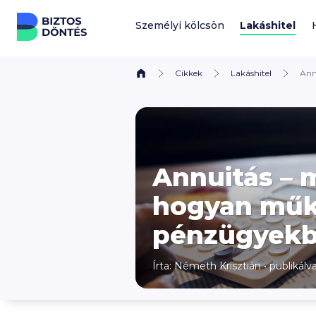
Ugrás a tartalomhoz
Személyi kölcsön
Lakáshitel
Cikkek
Lakáshitel
Ann
Annuitás – m
hogyan műk
pénzügyek
Írta:
Németh Krisztián
•
publikálv