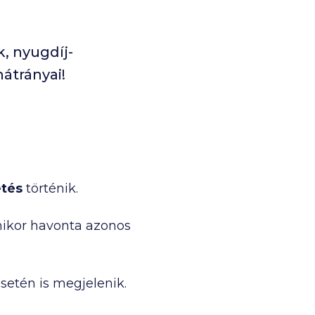
, nyugdíj-
átrányai!
etés
történik.
amikor havonta azonos
esetén is megjelenik.