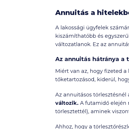
Annuitás a hitelek
A lakossági ügyfelek számár
kiszámíthatóbb és egyszerűb
változatlanok. Ez az annuitá
Az annuitás hátránya a t
Miért van az, hogy fizeted 
tőketartozásod, kiderül, hog
Az annuitásos törlesztésnél 
változik.
A futamidő elején
törlesztettél), aminek viszo
Ahhoz, hogy a törlesztőrés