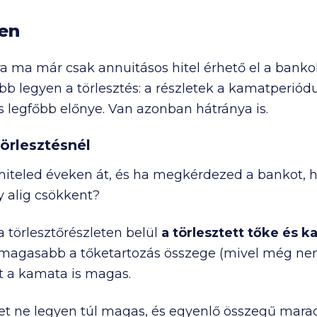
ben
a ma már csak annuitásos hitel érhető el a bankok
b legyen a törlesztés: a részletek a kamatperiód
s legfőbb előnye. Van azonban hátránya is.
örlesztésnél
a hiteled éveken át, és ha megkérdezed a bankot,
y alig csökkent?
a törlesztőrészleten belül
a törlesztett tőke és 
 magasabb a tőketartozás összege (mivel még nem
nt a kamata is magas.
zlet ne legyen túl magas, és egyenlő összegű ma