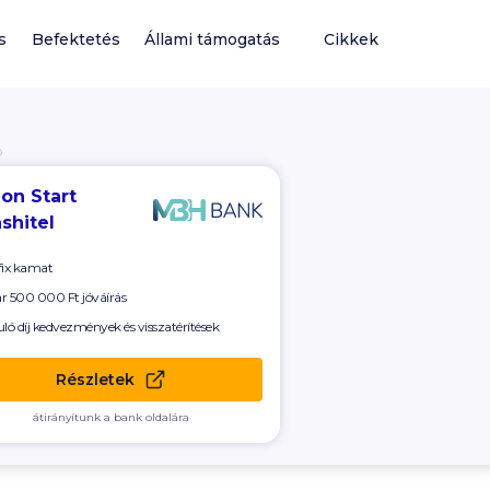
s
Befektetés
Állami támogatás
Cikkek
Ó
on Start
shitel
fix kamat
ár
500 000 Ft
jóváírás
uló díj kedvezmények és visszatérítések
Részletek
átirányítunk a bank oldalára