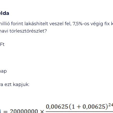
élda
lió forint lakáshitelt veszel fel, 7,5%-os végig fix
avi törlesztőrészlet?
Ft
nap
a ezt kapjuk: