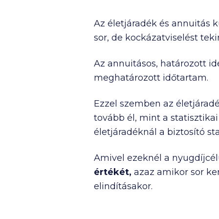
Az életjáradék és annuitás k
sor, de kockázatviselést teki
Az annuitásos, határozott ide
meghatározott időtartam.
Ezzel szemben az életjáradék
tovább él, mint a statisztik
életjáradéknál a biztosító st
Amivel ezeknél a nyugdíjcél
értékét,
azaz amikor sor ker
elindításakor.