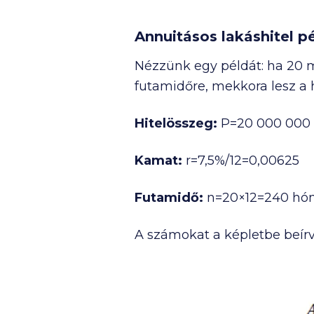
Annuitásos lakáshitel p
Nézzünk egy példát: ha 20 mil
futamidőre, mekkora lesz a h
Hitelösszeg:
P=20 000 000 
Kamat:
r=7,5%/12=0,00625
Futamidő:
n=20×12=240 hó
A számokat a képletbe beírv