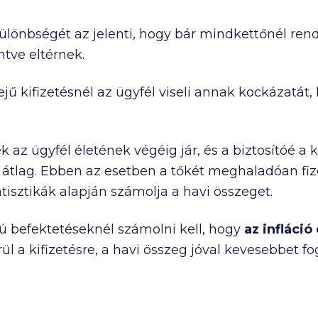
ülönbségét az jelenti, hogy bár mindkettőnél rends
ntve eltérnek.
jű kifizetésnél az ügyfél viseli annak kockázatát, 
 az ügyfél életének végéig jár, és a biztosítóé a 
ai átlag. Ebben az esetben a tőkét meghaladóan fize
atisztikák alapján számolja a havi összeget.
ú befektetéseknél számolni kell, hogy
az infláció
ül a kifizetésre, a havi összeg jóval kevesebbet f