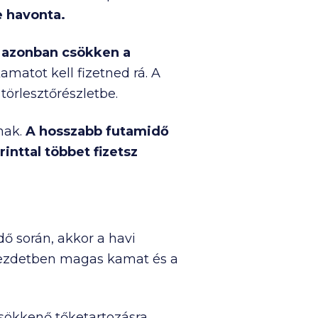
e havonta.
azonban csökken a
matot kell fizetned rá. A
örlesztőrészletbe.
nak.
A hosszabb futamidő
inttal többet fizetsz
ő során, akkor a havi
 kezdetben magas kamat és a
csökkenő tőketartozásra