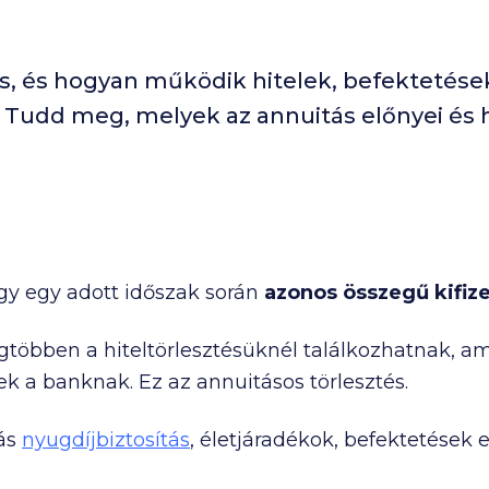
s, és hogyan működik hitelek, befektetések
Tudd meg, melyek az annuitás előnyei és h
ogy egy adott időszak során
azonos összegű kifiz
legtöbben a hiteltörlesztésüknél találkozhatnak, 
k a banknak. Ez az annuitásos törlesztés.
tás
nyugdíjbiztosítás
, életjáradékok, befektetések 