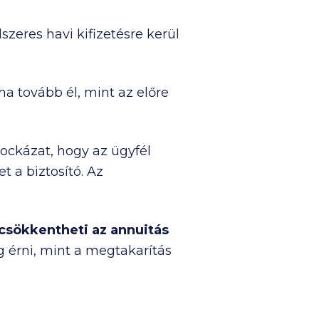
zeres havi kifizetésre kerül
ha tovább él, mint az előre
kockázat, hogy az ügyfél
t a biztosító. Az
 csökkentheti az annuitás
og érni, mint a megtakarítás