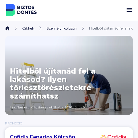
Ugrás a tartalomhoz
Cikkek
Személyi kölcsön
Hitelből újítanád fel a laká
Hitelből újítanád fel a
lakásod? Ilyen
törlesztőrészletekre
számíthatsz
Írta:
Németh Krisztián
•
publikálva: 2026. július 9.
PROMÓCIÓ
Cofidis Fapados Kölcsön