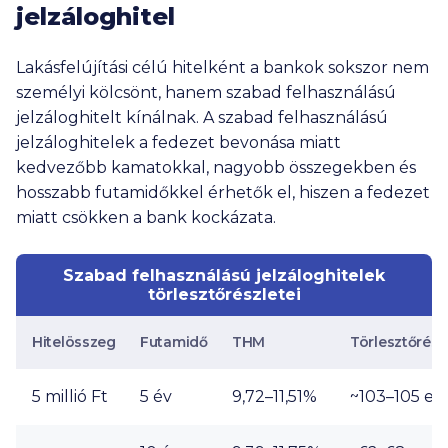
jelzáloghitel
Lakásfelújítási célú hitelként a bankok sokszor nem
személyi kölcsönt, hanem szabad felhasználású
jelzáloghitelt kínálnak. A szabad felhasználású
jelzáloghitelek a fedezet bevonása miatt
kedvezőbb kamatokkal, nagyobb összegekben és
hosszabb futamidőkkel érhetők el, hiszen a fedezet
miatt csökken a bank kockázata.
Szabad felhasználású jelzáloghitelek
törlesztőrészletei
Hitelösszeg
Futamidő
THM
Törlesztőrész
5 millió Ft
5 év
9,72–11,51%
~103–
105 ez