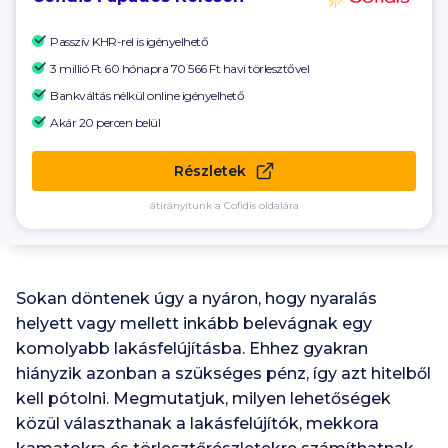
Passzív KHR-rel is igényelhető
3 millió Ft 60 hónapra
70 566 Ft
havi törlesztővel
Bankváltás nélkül online igényelhető
Akár 20 percen belül
Részletek
átirányítunk a Cofidis oldalára
Sokan döntenek úgy a nyáron, hogy nyaralás
helyett vagy mellett inkább belevágnak egy
komolyabb lakásfelújításba. Ehhez gyakran
hiányzik azonban a szükséges pénz, így azt hitelből
kell pótolni. Megmutatjuk, milyen lehetőségek
közül választhanak a lakásfelújítók, mekkora