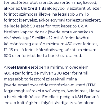
törlesztőrészletet szerződésszerűen megfizeted,
akkor az
UniCredit Bank
egyből visszatérít
30 ezer
forintot számodra, illetve, ha legalább
3 millió
forintot igényelsz, akkor egyhavi törlesztőrészletet,
de legfeljebb
50 ezer
forintot kapsz tőlük. A
hitelhez kapcsolódnak jövedelemre vonatkozó
elvárások, így
1,5 millió
–
12 millió
forint közötti
kölcsönösszeg esetén minimum
450 ezer
forintos,
12–
15 millió
forint kölcsönösszeg között minimum
600 ezer
forintot kell a bankhoz utalnod.
A
K&H Bank
esetében a minimumjövedelem
400 ezer
forint, de nyilván
200 ezer
forintnál
magasabb törlesztőrészleteknél már a
jövedelemarányos törlesztőrészlet-mutató (JTM)
fogja meghatározni a szükséges jövedelmet, illetve
a bank hitelbírálata. Emellett pedig a K&H Banknál
induló költségként folyósítási díjjal is számolnod