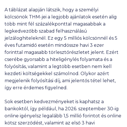
A táblázat alapján látszik, hogy a személyi
kölcsönök THM-jei a legjobb ajánlatok esetén alig
több mint fél százalékponttal magasabbak a
legkedvezőbb szabad felhasználású
jelzáloghiteleknél. Ez egy
5 milliós
kölcsönnél és 5
éves futamidő esetén mindössze havi
3 ezer
forinttal magasabb törlesztőrészletet jelent. Ezért
cserébe gyorsabb a hiteligénylés folyamata és a
folyósítás, valamint a legtöbb esetben nem kell
kezdeti költségekkel számolnod. Olykor azért
megjelenik folyósítási díj, ami jelentős tétel lehet,
így erre érdemes figyelned.
Sok esetben kedvezményeket is kaphatsz a
bankoktól, így például, ha 2026. szeptember 30-ig
online igényelsz legalább
1,5 millió
forintot és online
kötsz szerződést, valamint az első 3 havi