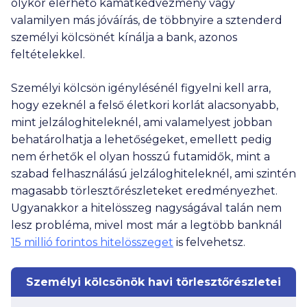
olykor elérhető kamatkedvezmény vagy
valamilyen más jóváírás, de többnyire a sztenderd
személyi kölcsönét kínálja a bank, azonos
feltételekkel.
Személyi kölcsön igénylésénél figyelni kell arra,
hogy ezeknél a felső életkori korlát alacsonyabb,
mint jelzáloghiteleknél, ami valamelyest jobban
behatárolhatja a lehetőségeket, emellett pedig
nem érhetők el olyan hosszú futamidők, mint a
szabad felhasználású jelzáloghiteleknél, ami szintén
magasabb törlesztőrészleteket eredményezhet.
Ugyanakkor a hitelösszeg nagyságával talán nem
lesz probléma, mivel most már a legtöbb banknál
15 millió
forintos hitelösszeget
is felvehetsz.
Személyi kölcsönök havi törlesztőrészletei