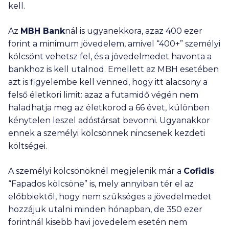
kell.
Az
MBH Bank
nál is ugyanekkora, azaz
400 ezer
forint a minimum jövedelem, amivel “400+” személyi
kölcsönt vehetsz fel, és a jövedelmedet havonta a
bankhoz is kell utalnod. Emellett az MBH esetében
azt is figyelembe kell venned, hogy itt alacsony a
felső életkori limit: azaz a futamidő végén nem
haladhatja meg az életkorod a 66 évet, különben
kénytelen leszel adóstársat bevonni. Ugyanakkor
ennek a személyi kölcsönnek nincsenek kezdeti
költségei.
A személyi kölcsönöknél megjelenik már a
Cofidis
“Fapados kölcsöne” is, mely annyiban tér el az
előbbiektől, hogy nem szükséges a jövedelmedet
hozzájuk utalni minden hónapban, de
350 ezer
forintnál kisebb havi jövedelem esetén nem