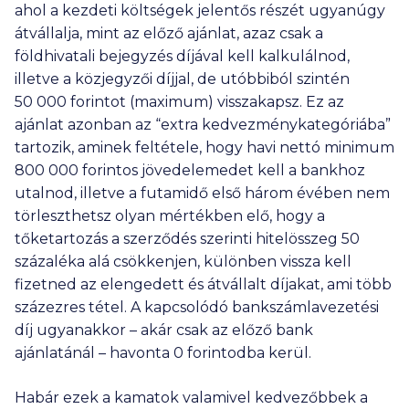
ahol a kezdeti költségek jelentős részét ugyanúgy
átvállalja, mint az előző ajánlat, azaz csak a
földhivatali bejegyzés díjával kell kalkulálnod,
illetve a közjegyzői díjjal, de utóbbiból szintén
50 000
forintot (maximum) visszakapsz. Ez az
ajánlat azonban az “extra kedvezménykategóriába”
tartozik, aminek feltétele, hogy havi nettó minimum
800 000
forintos jövedelemedet kell a bankhoz
utalnod, illetve a futamidő első három évében nem
törleszthetsz olyan mértékben elő, hogy a
tőketartozás a szerződés szerinti hitelösszeg 50
százaléka alá csökkenjen, különben vissza kell
fizetned az elengedett és átvállalt díjakat, ami több
százezres tétel. A kapcsolódó bankszámlavezetési
díj ugyanakkor – akár csak az előző bank
ajánlatánál – havonta 0 forintodba kerül.
Habár ezek a kamatok valamivel kedvezőbbek a