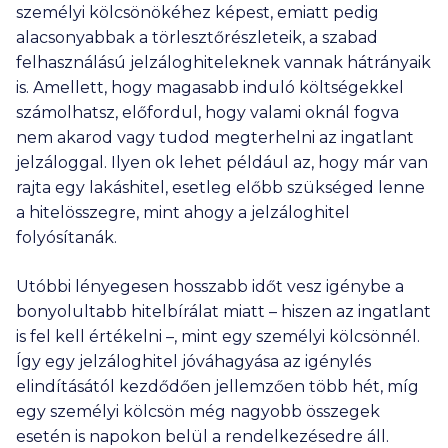
személyi kölcsönökéhez képest, emiatt pedig
alacsonyabbak a törlesztőrészleteik, a szabad
felhasználású jelzáloghiteleknek vannak hátrányaik
is. Amellett, hogy magasabb induló költségekkel
számolhatsz, előfordul, hogy valami oknál fogva
nem akarod vagy tudod megterhelni az ingatlant
jelzáloggal. Ilyen ok lehet például az, hogy már van
rajta egy lakáshitel, esetleg előbb szükséged lenne
a hitelösszegre, mint ahogy a jelzáloghitel
folyósítanák.
Utóbbi lényegesen hosszabb időt vesz igénybe a
bonyolultabb hitelbírálat miatt – hiszen az ingatlant
is fel kell értékelni –, mint egy személyi kölcsönnél.
Így egy jelzáloghitel jóváhagyása az igénylés
elindításától kezdődően jellemzően több hét, míg
egy személyi kölcsön még nagyobb összegek
esetén is napokon belül a rendelkezésedre áll.