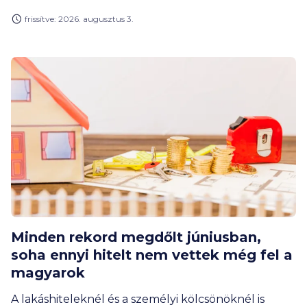
pohárba. Tudd meg cikkünkből, mikor melyikről
frissítve: 2026. augusztus 3.
beszélünk, és milyen élethelyzetben lehet
hathatós segítség egyik vagy másik megoldás.
Minden rekord megdőlt júniusban,
soha ennyi hitelt nem vettek még fel a
magyarok
A lakáshiteleknél és a személyi kölcsönöknél is