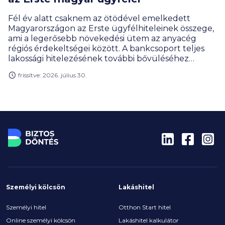
Fél év alatt csaknem az ötödével emelkedett
Magyarországon az Erste ügyfélhiteleinek összege,
ami a legerősebb növekedési ütem az anyacég
régiós érdekeltségei között. A bankcsoport teljes
lakossági hitelezésének további bővüléséhez
nagyban hozzájárult a jelzálogkölcsönök iránti
frissítve: 2026. július 30.
kereslet élénkülése.
Személyi kölcsön
Lakáshitel
Személyi hitel
Otthon Start hitel
Online személyi kölcsön
Lakáshitel kalkulátor