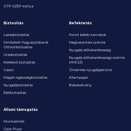
OTP SZÉP kártya
Biztosítás
Befektetés
Lakásbiztosítás
Forint betéti kamatok
Minősített Fogyasztóbarát
Megtakarítási számla
Otthonbiztosítás
Nyugdíj-előtakarékosság
Utasbiztosítás
Nyugdíj-előtakarékossági számla
Kötelező biztosítás
(NYESZ)
Casco
Önkéntes nyugdíjpénztár
Magán egészségbiztosítás
Állampapír
Nyugdíjbiztosítás
Babakötvény
Életbiztosítás
Állami támogatás
Munkáshitel
Csok Plusz