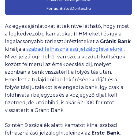
Forrás:
BiztosDöntés.hu
Az egyes ajánlatokat áttekintve látható, hogy most
a legkedvezőbb kamatokat (THM-eket) és így a
legalacsonyabb törlesztőrészleteket a
Gránit Bank
kínálja a
szabad felhasználású jelzáloghiteleknél
.
Mivel jelzáloghitelről van szó, a kezdeti költségek
között felmerül az értékbecslési díj, melyet
azonban a bank visszatérít a folyósítás után.
Emellett a tulajdoni lap lekérésének díját és a
folyósítási jutalékot is elengedi a bank, így csak a
földhivatali bejegyzés és a közjegyző díját kell
fizetned, de utóbbiból is akár
52 000
forintot
visszatérít a Gránit Bank.
Szintén 9 százalék alatti kamatot kínál szabad
felhasználású jelzáloghiteleinek az
Erste Bank
,