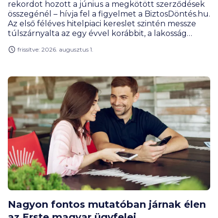
rekordot hozott a június a megkötött szerződések
összegénél – hívja fel a figyelmet a BiztosDöntés.hu.
Az első féléves hitelpiaci kereslet szintén messze
túlszárnyalta az egy évvel korábbit, a lakosság
hitelportfóliójának mérete pedig már 14 000
frissítve: 2026. augusztus 1.
milliárd forint közelében mozog.
Nagyon fontos mutatóban járnak élen
az Erste magyar ügyfelei