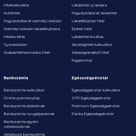
Hitelkalkulátor
Lakáshitel új lakásra
Autóhitel
Fogyasztóbarát lakáshitel
Fogyasztóbarát személyi kölcsön
Lakásfelújítási hitel
Személyi kölcsön lakásfelújításra
Építési hitel
Hitelkiváltás
Lakáshitel kiváltás
Gyorskölcsön
Jelzáloghitel kalkulátor
Szabad felhasználású hitel
Adósságrendező hitel
Fogalomtár
Bankszámla
Egészségpénztár
Bankszámla kalkulátor
Egészségpénztár kalkulátor
Online számlanyitás
OTP Egészségpénztár
Bankszámla diákoknak
Prémium Egészségpénztár
Bankszámla nyugdíjasoknak
Patika Egészségpénztár
Bankszámla egyéni
vállalkozóknak
Vállalkozói bankszámla