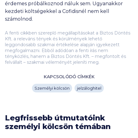
érdemes próbálkoznod náluk sem. Ugyanakkor
kezdeti költségekkel a Cofidisnél nem kell
számolnod.
A fenti cikkben szereplő megállapításokat a Biztos Döntés
Kft. a releváns tények és körülmények lehető
leggondosabb szakmai értékelése alapján igyekezett
megfogalmazni. Ebből adódóan a fenti írás nem
tényközlés, hanem a Biztos Döntés Kft. – megfontolt és
felvállalt – szakmai véleményét jeleníti meg.
KAPCSOLÓDÓ CÍMKÉK
Személyi kölcsön
jelzáloghitel
Legfrissebb útmutatóink
személyi kölcsön témában