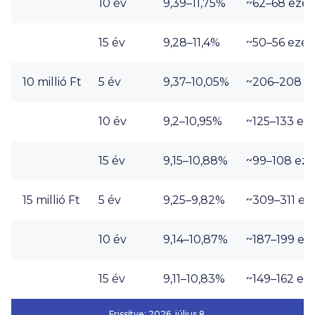
10 év
9,39–11,75%
~62–
68 ezer
15 év
9,28–11,4%
~50–
56 ezer
10 millió Ft
5 év
9,37–10,05%
~206–
208 ez
10 év
9,2–10,95%
~125–
133 eze
15 év
9,15–10,88%
~99–
108 eze
15 millió Ft
5 év
9,25–9,82%
~309–
311 ez
10 év
9,14–10,87%
~187–
199 ez
15 év
9,11–10,83%
~149–
162 eze
Frissítve:
2026. július 8.