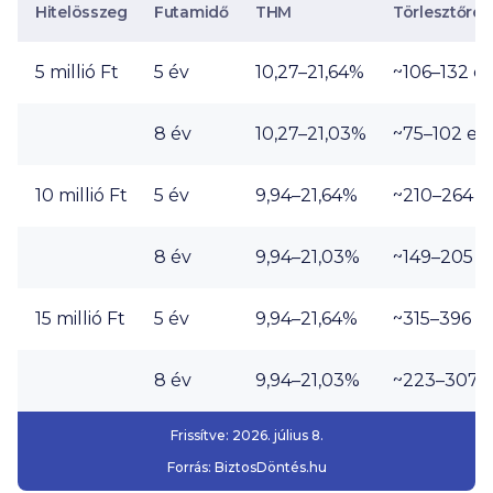
Hitelösszeg
Futamidő
THM
Törlesztőrés
5 millió Ft
5 év
10,27–21,64%
~106–
132 ez
8 év
10,27–21,03%
~75–
102 ez
10 millió Ft
5 év
9,94–21,64%
~210–
264 e
8 év
9,94–21,03%
~149–
205 e
15 millió Ft
5 év
9,94–21,64%
~315–
396 e
8 év
9,94–21,03%
~223–
307 e
Frissítve:
2026. július 8.
Forrás:
BiztosDöntés.hu