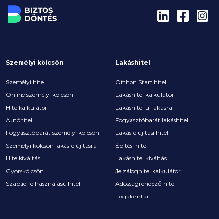
Személyi kölcsön
Lakáshitel
Személyi hitel
Otthon Start hitel
Online személyi kölcsön
Lakáshitel kalkulátor
Hitelkalkulátor
Lakáshitel új lakásra
Autóhitel
Fogyasztóbarát lakáshitel
Fogyasztóbarát személyi kölcsön
Lakásfelújítási hitel
Személyi kölcsön lakásfelújításra
Építési hitel
Hitelkiváltás
Lakáshitel kiváltás
Gyorskölcsön
Jelzáloghitel kalkulátor
Szabad felhasználású hitel
Adósságrendező hitel
Fogalomtár