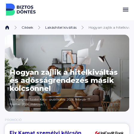
Ugrás a tartalomhoz
Cikkek
Lakáshitel kiváltás
Hogyan zajlik a hitelkivál
Hogyan zajlik a hitelkiváltás
és adósságrendezés másik
kölcsönnel
Írta:
Hargitai-Szabó Kata
•
publikálva: 2026. február 17.
•
frissítve: 2026. március 1.
PROMÓCIÓ
Fix Kamat személyi kölcsön