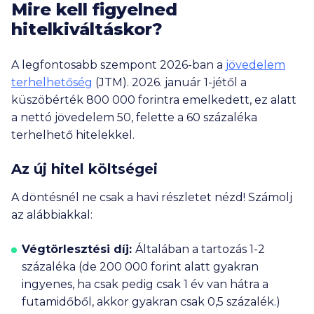
Mire kell figyelned
hitelkiváltáskor?
A legfontosabb szempont 2026-ban a
jövedelem
terhelhetőség
(JTM). 2026. január 1-jétől a
küszöbérték
800 000
forintra emelkedett, ez alatt
a nettó jövedelem 50, felette a 60 százaléka
terhelhető hitelekkel.
Az új hitel költségei
A döntésnél ne csak a havi részletet nézd! Számolj
az alábbiakkal:
Végtörlesztési díj:
Általában a tartozás 1-2
százaléka (de
200 000
forint alatt gyakran
ingyenes, ha csak pedig csak 1 év van hátra a
futamidőből, akkor gyakran csak 0,5 százalék.)