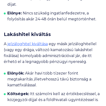
díjat.
Előnye:
Nincs szükség ingatlanfedezetre, a
folyósítás akár 24-48 órán belül megtörténhet.
Lakáshitel kiváltás
A
jelzáloghitel kiváltása
egy másik jelzáloghitellel
(vagy egy drága, változó kamatozású lakáshitel
fixálása) komolyabb adminisztrációval jár, de itt
érhető el a legnagyobb pénzügyi nyereség.
Előnyök:
Akár havi több tízezer forint
megtakarítás ,illetvehosszú távú biztonság a
kamatfixálással.
Költségek:
Itt számolni kell az értékbecsléssel, a
közjegyzői díjjal és a földhivatali ügyintézéssel is.