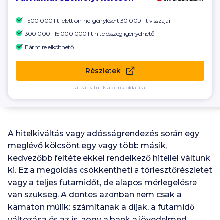
1 500 000
Ft felett online igénylésért
30 000
Ft visszajár
300 000 - 15 000 000 Ft
hitelösszeg igényelhető
Bármire elkölthető
Részletek
átirányítunk a bank oldalára
A hitelkiváltás vagy adósságrendezés során egy
meglévő kölcsönt egy vagy több másik,
kedvezőbb feltételekkel rendelkező hitellel váltunk
ki. Ez a megoldás csökkentheti a törlesztőrészletet
vagy a teljes futamidőt, de alapos mérlegelésre
van szükség. A döntés azonban nem csak a
kamaton múlik: számítanak a díjak, a futamidő
változása és az is, hogy a bank a jövedelmed