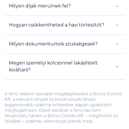
Milyen díjak merülnek fel?
Hogyan csökkentheted a havi törlesztőt?
Milyen dokumentumok szükségesek?
Megéri személyi kölcsönnel lakáshitelt
kiváltani?
A fenti cikkben szereplő megállapításokat a Biztos Döntés
Kft. a releváns tények és körülmények lehető
15 millió
leggondosabb szakmai értékelése alapján igyekezett
megfogalmazni. Ebből adódóan a fenti írás nem
tényközlés, hanem a Biztos Döntés Kft. – megfontolt és
felvállalt – szakmai véleményét jeleníti meg.