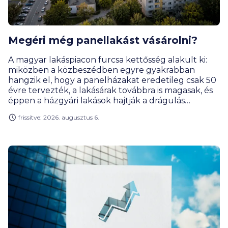
Megéri még panellakást vásárolni?
A magyar lakáspiacon furcsa kettősség alakult ki:
miközben a közbeszédben egyre gyakrabban
hangzik el, hogy a panelházakat eredetileg csak 50
évre tervezték, a lakásárak továbbra is magasak, és
éppen a házgyári lakások hajtják a drágulás
motorját. Rengeteg vevőnek továbbra is ezek
frissítve: 2026. augusztus 6.
jelentik a leginkább elérhető városi lakásformát.
Miért olyan népszerűek ezek a lakások, és kinek éri
meg a panel? Hogyan alakult a lakáspiac, az árak és
mik a legérdekesebb panelrekordok?