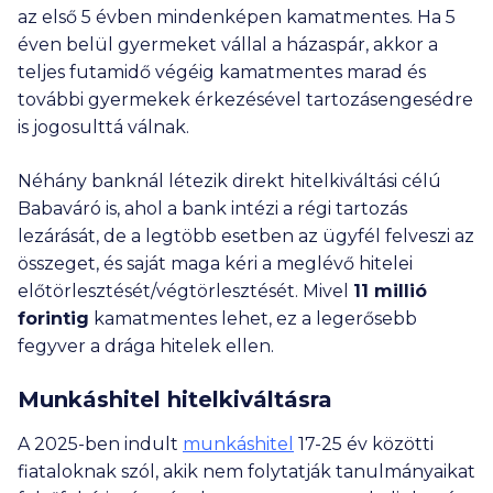
az első 5 évben mindenképen kamatmentes. Ha 5
éven belül gyermeket vállal a házaspár, akkor a
teljes futamidő végéig kamatmentes marad és
további gyermekek érkezésével tartozásengesédre
is jogosulttá válnak.
Néhány banknál létezik direkt hitelkiváltási célú
Babaváró is, ahol a bank intézi a régi tartozás
lezárását, de a legtöbb esetben az ügyfél felveszi az
összeget, és saját maga kéri a meglévő hitelei
előtörlesztését/végtörlesztését. Mivel
11 millió
forintig
kamatmentes lehet, ez a legerősebb
fegyver a drága hitelek ellen.
Munkáshitel hitelkiváltásra
A 2025-ben indult
munkáshitel
17-25 év közötti
fiataloknak szól, akik nem folytatják tanulmányaikat