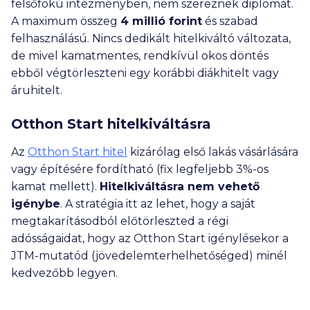
felsőfokú intézményben, nem szereznek diplomát.
A maximum összeg
4 millió
forint
és szabad
felhasználású. Nincs dedikált hitelkiváltó változata,
de mivel kamatmentes, rendkívül okos döntés
ebből végtörleszteni egy korábbi diákhitelt vagy
áruhitelt.
Otthon Start hitelkiváltásra
Az
Otthon Start hitel
kizárólag első lakás vásárlására
vagy építésére fordítható (fix legfeljebb 3%-os
kamat mellett).
Hitelkiváltásra nem vehető
igénybe
. A stratégia itt az lehet, hogy a saját
megtakarításodból előtörleszted a régi
adósságaidat, hogy az Otthon Start igénylésekor a
JTM-mutatód (jövedelemterhelhetőséged) minél
kedvezőbb legyen.