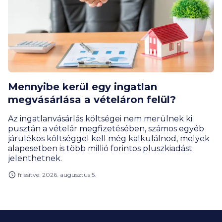
Mennyibe kerül egy ingatlan
megvásárlása a vételáron felül?
Az ingatlanvásárlás költségei nem merülnek ki
pusztán a vételár megfizetésében, számos egyéb
járulékos költséggel kell még kalkulálnod, melyek
alapesetben is több millió forintos pluszkiadást
jelenthetnek.
frissítve: 2026. augusztus 5.