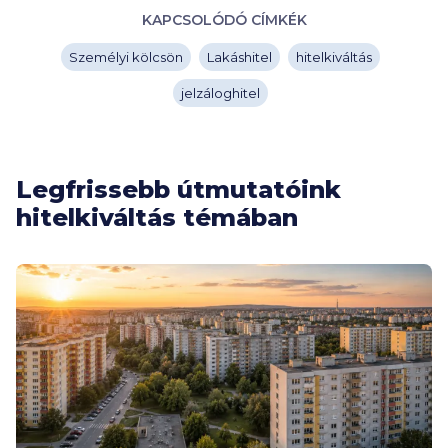
KAPCSOLÓDÓ CÍMKÉK
Személyi kölcsön
Lakáshitel
hitelkiváltás
jelzáloghitel
Legfrissebb útmutatóink
hitelkiváltás témában