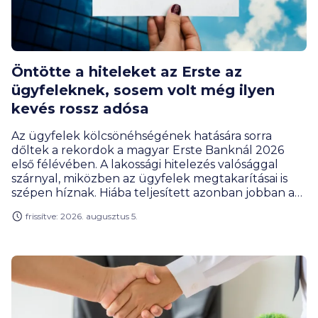
Öntötte a hiteleket az Erste az
ügyfeleknek, sosem volt még ilyen
kevés rossz adósa
Az ügyfelek kölcsönéhségének hatására sorra
dőltek a rekordok a magyar Erste Banknál 2026
első félévében. A lakossági hitelezés valósággal
szárnyal, miközben az ügyfelek megtakarításai is
szépen híznak. Hiába teljesített azonban jobban a
bank, a profitja ennek ellenére csökkent, de ez az
frissítve: 2026. augusztus 5.
extraprofitadó befizetésének új szabályai miatt van
így, amivel az állami költségvetés járt jól az év első
felében.