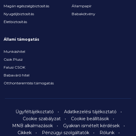
Magán egészségbiztosítás
Állampapír
Nyugdíjbiztosítás
Babakötvény
Életbiztosítás
Állami támogatás
Munkáshitel
Csok Plusz
Falusi CSOK
Babaváró hitel
Otthonteremtési támogatás
Ügyféltájékoztató
Adatkezelési tájékoztató
Cookie szabályzat
Cookie beállítások
MNB alkalmazások
Gyakran ismételt kérdések
Cikkek
Pénzügyi szolgáltatók
Rólunk