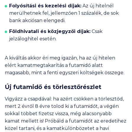
Folyósítási és kezelési díjak:
Az új hitelnél
merülhetnek fel, jellemzően 1 százalék, de sok
bank akciósan elengedi.
Földhivatali és közjegyzői díjak:
Csak
jelzáloghitel esetén.
A kiváltás akkor éri meg igazán, ha az új hitelen
elért kamatmegtakarítás a futamidő alatt
magasabb, mint a fenti egyszeri költségek összege.
Új futamidő és törlesztőrészlet
Vigyázz a csapdával: ha azért csökken a törlesztőd,
mert 2 évről 8 évre tolod ki a futamidőt, a végén
sokkal többet fizetsz vissza, még alacsonyabb
kamat mellett is! Próbáld a futamidőt az eredetihez
közel tartani, és a kamatkülönbözetet a havi