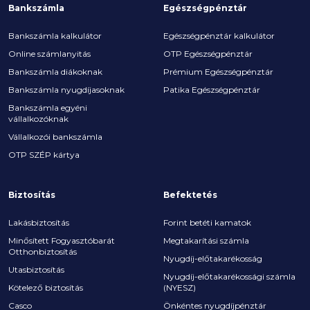
Bankszámla
Egészségpénztár
Bankszámla kalkulátor
Egészségpénztár kalkulátor
Online számlanyitás
OTP Egészségpénztár
Bankszámla diákoknak
Prémium Egészségpénztár
Bankszámla nyugdíjasoknak
Patika Egészségpénztár
Bankszámla egyéni
vállalkozóknak
Vállalkozói bankszámla
OTP SZÉP kártya
Biztosítás
Befektetés
Lakásbiztosítás
Forint betéti kamatok
Minősített Fogyasztóbarát
Megtakarítási számla
Otthonbiztosítás
Nyugdíj-előtakarékosság
Utasbiztosítás
Nyugdíj-előtakarékossági számla
Kötelező biztosítás
(NYESZ)
Casco
Önkéntes nyugdíjpénztár