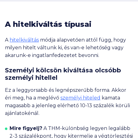
A hitelkiváltás típusai
A
hitelkiváltás
módja alapvetően attól függ, hogy
milyen hitelt váltunk ki, és van-e lehetőség vagy
akarunk-e ingatlanfedezetet bevonni.
Személyi kölcsön kiváltása olcsóbb
személyi hitellel
Ez a leggyorsabb és legnépszerűbb forma. Akkor
éri meg, ha a meglévő
személyi hiteled
kamata
magasabb a jelenleg elérhető 10-13 százalék körüli
ajánlatokénál.
Mire figyelj?
A THM-különbség legyen legalább
2-3 százalékpont, hogy kitermelje a végtörlesztési