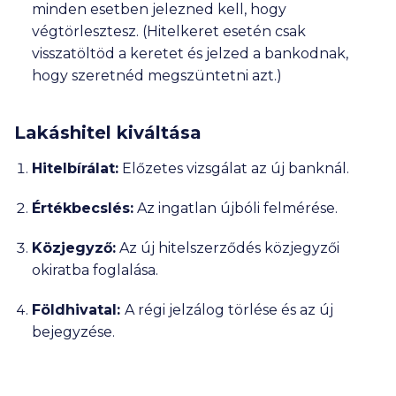
minden esetben jelezned kell, hogy
végtörlesztesz. (Hitelkeret esetén csak
visszatöltöd a keretet és jelzed a bankodnak,
hogy szeretnéd megszüntetni azt.)
Lakáshitel kiváltása
Hitelbírálat:
Előzetes vizsgálat az új banknál.
Értékbecslés:
Az ingatlan újbóli felmérése.
Közjegyző:
Az új hitelszerződés közjegyzői
okiratba foglalása.
Földhivatal:
A régi jelzálog törlése és az új
bejegyzése.