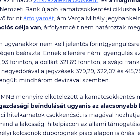
 az infláció
2,1 százalékra csökkent
, és
a maginflác
 Nemzeti Bank újabb kamatcsökkentési ciklusba k
ő forint
árfolyamát
, ám Varga Mihály jegybankeln
ciós célja van
, árfolyamcélt nem határoztak meg
ugyanakkor nem kell jelentős forintgyengülésre 
 régen beárazta. Ennek ellenére némi gyengülés azé
93 forinton, a dollárt 321,69 forinton, a svájci fran
negyedórával a jegyzések 379,29, 322,07 és 415,78 f
gyengült mindhárom devizával szemben.
z MNB mennyire elkötelezett a kamatcsökkentés m
gazdasági beindulását ugyanis az alacsonyabb
aci hitelkamatok csökkenését is magával hozhatja.
 mind a lakossági hitelpiacon az állami támogatás
lyi kölcsönök dübörögnek piaci alapon is óriási e