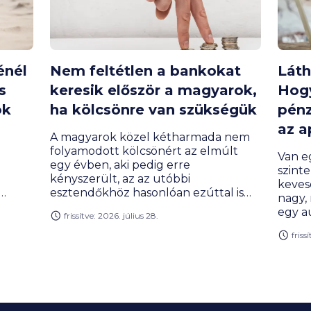
énél
Nem feltétlen a bankokat
Láth
s
keresik először a magyarok,
Hogy
ok
ha kölcsönre van szükségük
pénz
az a
A magyarok közel kétharmada nem
folyamodott kölcsönért az elmúlt
Van e
egy évben, aki pedig erre
szinte
kényszerült, az az utóbbi
keves
esztendőkhöz hasonlóan ezúttal is
nagy,
s
elsősorban a családtagoktól kért
egy a
frissítve: 2026. július 28.
anyagi segítséget, csak utána a
száml
bankoktól. Egy friss kutatás szerint a
friss
jelen
s
hitelfelvételi kedv a fiataloknál jóval
tucat
erősebb, mint az idősebb
csend
z
korosztályoknál.
jöved
apró 
znál a
szelet