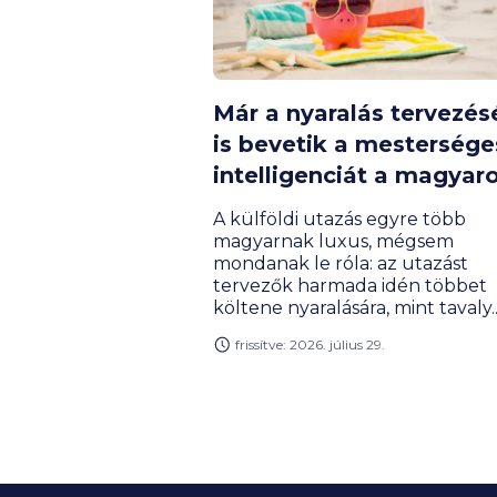
Már a nyaralás tervezés
is bevetik a mestersége
intelligenciát a magyar
A külföldi utazás egyre több
magyarnak luxus, mégsem
mondanak le róla: az utazást
tervezők harmada idén többet
költene nyaralására, mint tavaly.
Közben a pihenéssel kapcsolato
frissítve: 2026. július 29.
elvárások is átalakulnak: egyre
többen keresik a csendet, a
wellnessélményeket és a digitáli
detox lehetőségét. Egy friss
kutatásból az is kiderült, hogy a
utazók csaknem harmada már
mesterséges intelligenciát is has