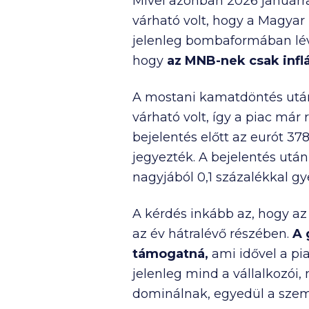
Mivel azonban 2026 januárra
várható volt, hogy a Magyar
jelenleg bombaformában lév
hogy
az MNB-nek csak inflá
A mostani kamatdöntés után 
várható volt, így a piac már
bejelentés előtt az eurót 378,
jegyezték. A bejelentés után 
nagyjából 0,1 százalékkal 
A kérdés inkább az, hogy a
az év hátralévő részében.
A 
támogatná,
ami idővel a pi
jelenleg mind a vállalkozói,
dominálnak, egyedül a szemé