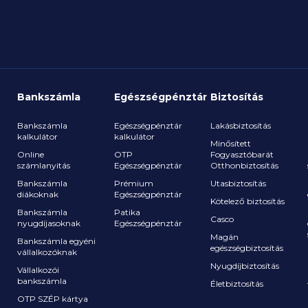
 a
bevéte
ját
akár 
eg.
hogy 
Elemz
a jele
Bankszámla
Egészségpénztár
Biztosítás
Bankszámla
Egészségpénztár
Lakásbiztosítás
kalkulátor
kalkulátor
Minősített
Online
OTP
Fogyasztóbarát
számlanyitás
Egészségpénztár
Otthonbiztosítás
a
Bankszámla
Prémium
Utasbiztosítás
diákoknak
Egészségpénztár
Kötelező biztosítás
Bankszámla
Patika
Casco
nyugdíjasoknak
Egészségpénztár
Magán
Bankszámla egyéni
egészségbiztosítás
vállalkozóknak
Nyugdíjbiztosítás
Vállalkozói
bankszámla
Életbiztosítás
OTP SZÉP kártya