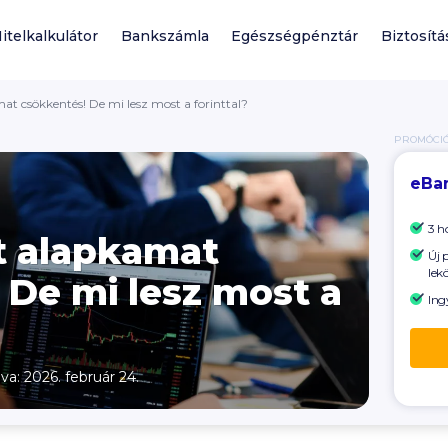
itelkalkulátor
Bankszámla
Egészségpénztár
Biztosítá
mat csökkentés! De mi lesz most a forinttal?
PROMÓCI
eBa
3 h
rt alapkamat
Új 
lek
 De mi lesz most a
Ing
lva: 2026. február 24.