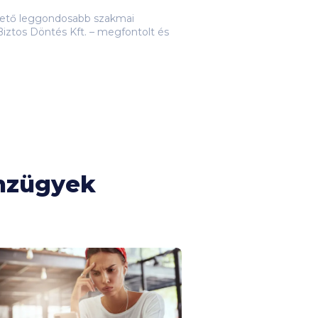
lehető leggondosabb szakmai
iztos Döntés Kft. – megfontolt és
énzügyek