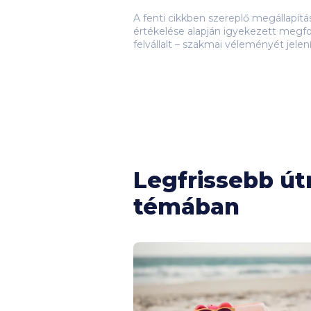
A fenti cikkben szereplő megállapít
értékelése alapján igyekezett megfo
felvállalt – szakmai véleményét jelen
Legfrissebb ú
témában