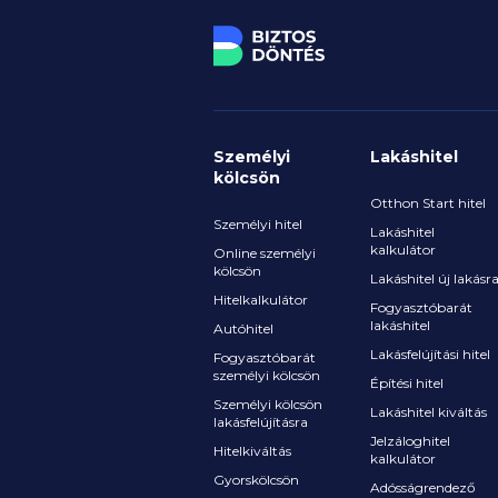
nyaralás megszervezéséhez, de
végső döntéseket továbbra is sa
elképzeléseik alapján hozzák m
Személyi
Lakáshitel
kölcsön
Otthon Start hitel
Személyi hitel
Lakáshitel
kalkulátor
Online személyi
kölcsön
Lakáshitel új lakásr
Hitelkalkulátor
Fogyasztóbarát
lakáshitel
Autóhitel
Lakásfelújítási hitel
Fogyasztóbarát
személyi kölcsön
Építési hitel
Személyi kölcsön
Lakáshitel kiváltás
lakásfelújításra
Jelzáloghitel
Hitelkiváltás
kalkulátor
Gyorskölcsön
Adósságrendező