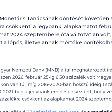
Monetáris Tanácsának döntését követően a
kra csökkenti a jegybanki alapkamatot febru
mat 2024 szeptembere óta változatlan volt, 
 a lépés, illetve annak mértéke borítékolha
gyar Nemzeti Bank (MNB) által meghatározott ir
szen 2026. február 25-ig 6,50 százalék volt Magy
n van túl: míg 2016-2020-ban hosszú ideig 1 száza
-2021-ben a jegybank emelésbe kezdett, hogy v
 százalékra csökkent az alapkamat 2024 szeptemb