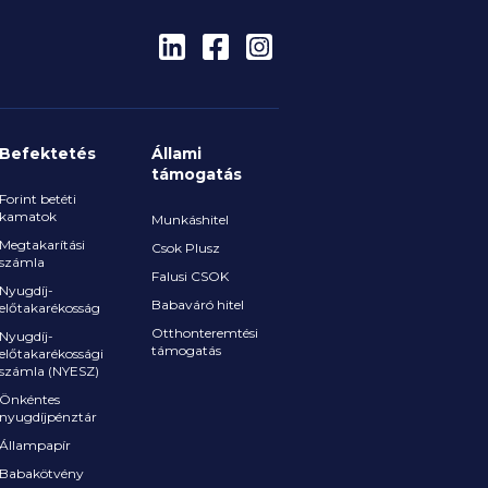
lekből, és gyakran úgy folyik ki
százezres összeg a kezünkből,
nem tudjuk, mire.
ésünkben megmutatjuk, mi ez
nség, és mit tehetünk ellene.
Befektetés
Állami
támogatás
Forint betéti
kamatok
Munkáshitel
Megtakarítási
Csok Plusz
számla
Falusi CSOK
Nyugdíj-
Babaváró hitel
előtakarékosság
Otthonteremtési
Nyugdíj-
támogatás
előtakarékossági
számla (NYESZ)
Önkéntes
nyugdíjpénztár
Állampapír
Babakötvény