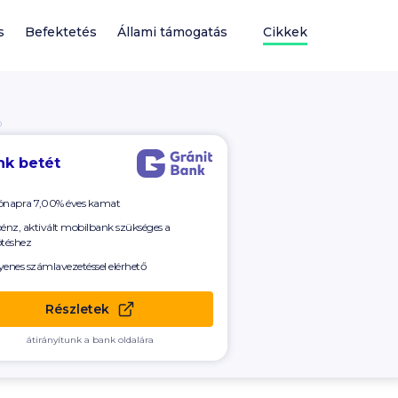
s
Befektetés
Állami támogatás
Cikkek
Ó
nk betét
ónapra 7,00% éves kamat
pénz, aktivált mobilbank szükséges a
ötéshez
yenes számlavezetéssel elérhető
Részletek
átirányítunk a bank oldalára