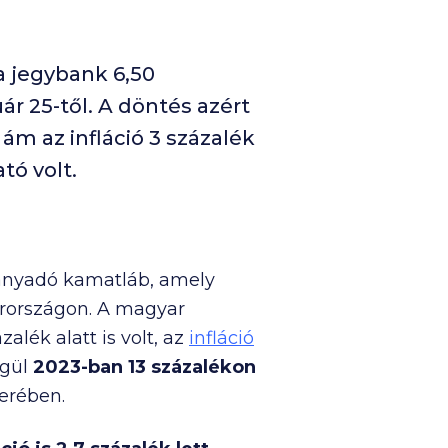
 jegybank 6,50
ár 25-től. A döntés azért
ám az infláció 3 százalék
tó volt.
ányadó kamatláb, amely
arországon. A magyar
lék alatt is volt, az
infláció
égül
2023-ban 13 százalékon
erében.