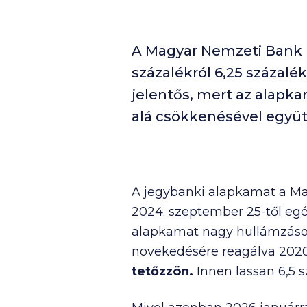
A Magyar Nemzeti Bank 
százalékról 6,25 százalé
jelentős, mert az alapka
alá csökkenésével együtt
A jegybanki alapkamat a Ma
2024. szeptember 25-től egé
alapkamat nagy hullámzásoko
növekedésére reagálva 2020
tetőzzön.
Innen lassan 6,5