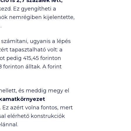
ió is 2,7 százalék lett,
ezd. Ez gyengítheti a
ök nemrégiben kijelentette,
.
számítani, ugyanis a lépés
rt tapasztalható volt: a
kot pedig 415,45 forinton
orinton álltak. A forint
ellett, és meddig megy el
 kamatkörnyezet
 Ez azért volna fontos, mert
sal elérhető konstrukciók
lánnal.