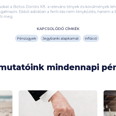
ásokat a Biztos Döntés Kft. a releváns tények és körülmények 
galmazni. Ebből adódóan a fenti írás nem tényközlés, hanem a B
íti meg.
KAPCSOLÓDÓ CÍMKÉK
Pénzügyek
Jegybanki alapkamat
infláció
tmutatóink mindennapi p