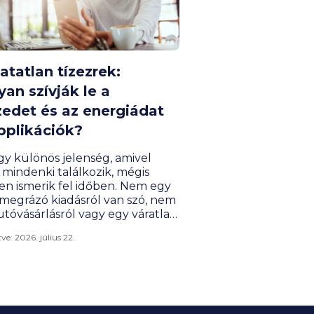
atatlan tízezrek:
an szívják le a
edet és az energiádat
pplikációk?
gy különös jelenség, amivel
 mindenki találkozik, mégis
en ismerik fel időben. Nem egy
 megrázó kiadásról van szó, nem
utóvásárlásról vagy egy váratlan
áról, hanem apró,
ítve: 2026. július 22.
téktelennek tűnő tételek
jairól, amelyek havonta szépen
ben elszivárogtatják a
elmünk egy jelentős részét. Az
kiadások egyre nagyobb
et hasítanak ki a havi