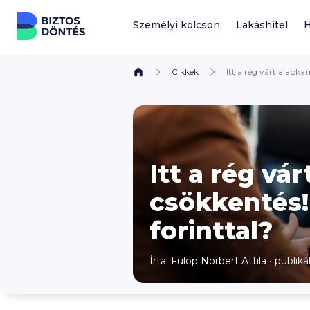
Ugrás a tartalomhoz
Személyi kölcsön
Lakáshitel
H
Cikkek
Itt a rég várt alapka
Itt a rég vá
csökkentés!
forinttal?
Írta: Fülöp Norbert Attila
•
publiká