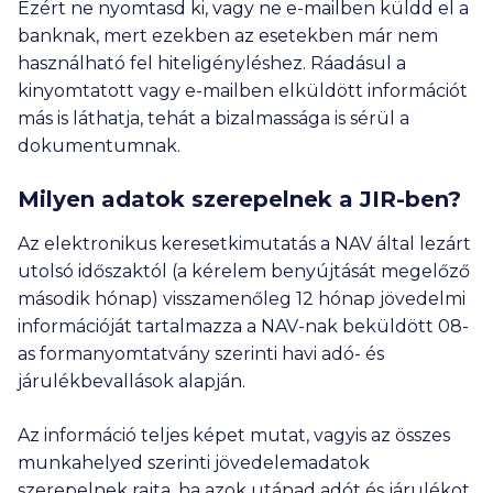
Ezért ne nyomtasd ki, vagy ne e-mailben küldd el a
banknak, mert ezekben az esetekben már nem
használható fel hiteligényléshez. Ráadásul a
kinyomtatott vagy e-mailben elküldött információt
más is láthatja, tehát a bizalmassága is sérül a
dokumentumnak.
Milyen adatok szerepelnek a JIR-ben?
Az elektronikus keresetkimutatás a NAV által lezárt
utolsó időszaktól (a kérelem benyújtását megelőző
második hónap) visszamenőleg 12 hónap jövedelmi
információját tartalmazza a NAV-nak beküldött 08-
as formanyomtatvány szerinti havi adó- és
járulékbevallások alapján.
Az információ teljes képet mutat, vagyis az összes
munkahelyed szerinti jövedelemadatok
szerepelnek rajta, ha azok utánad adót és járulékot