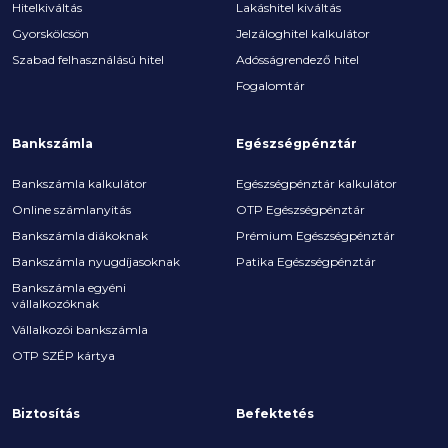
Hitelkiváltás
Lakáshitel kiváltás
Gyorskölcsön
Jelzáloghitel kalkulátor
Szabad felhasználású hitel
Adósságrendező hitel
Fogalomtár
Bankszámla
Egészségpénztár
Bankszámla kalkulátor
Egészségpénztár kalkulátor
Online számlanyitás
OTP Egészségpénztár
Bankszámla diákoknak
Prémium Egészségpénztár
Bankszámla nyugdíjasoknak
Patika Egészségpénztár
Bankszámla egyéni
vállalkozóknak
Vállalkozói bankszámla
OTP SZÉP kártya
Biztosítás
Befektetés