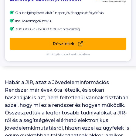
Online igénylésnél akár 1 napos jóváhagyás és folyósítás
Induló költségek nélkül
300 000 Ft - 15 000 000 Ft
hitelösszeg
Részletek
átirányítunk a bank oldalára
Habár a JIR, azaz a Jövedeleminformációs
Rendszer már évek óta létezik, és sokan
használják is azt, nem feltétlenül vannak tisztában
azzal, hogy mi ez a rendszer és hogyan működik.
Összeszedtük a legfontosabb tudnivalókat a JIR-
ről és a segítségével elérhető elektronikus
jövedelemkimutatásról, hiszen ezzel az ügyfelek is
egyre gyakrabban találkozhatnak akkor, amikor