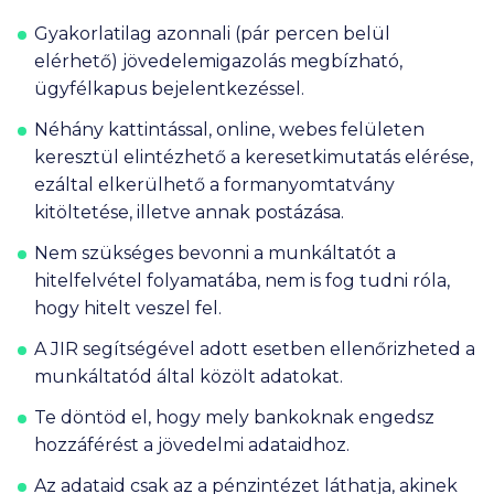
Gyakorlatilag azonnali (pár percen belül
elérhető) jövedelemigazolás megbízható,
ügyfélkapus bejelentkezéssel.
Néhány kattintással, online, webes felületen
keresztül elintézhető a keresetkimutatás elérése,
ezáltal elkerülhető a formanyomtatvány
kitöltetése, illetve annak postázása.
Nem szükséges bevonni a munkáltatót a
hitelfelvétel folyamatába, nem is fog tudni róla,
hogy hitelt veszel fel.
A JIR segítségével adott esetben ellenőrizheted a
munkáltatód által közölt adatokat.
Te döntöd el, hogy mely bankoknak engedsz
hozzáférést a jövedelmi adataidhoz.
Az adataid csak az a pénzintézet láthatja, akinek