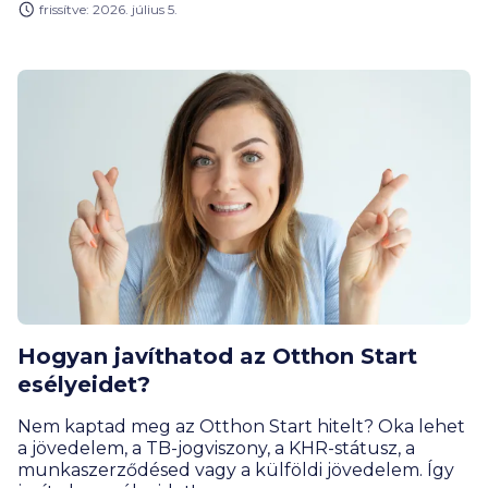
frissítve: 2026. július 5.
az, hogyan kaphatjuk meg a pénzt a lehető
leggyorsabban, akár negyedórán belül.
Hogyan javíthatod az Otthon Start
esélyeidet?
Nem kaptad meg az Otthon Start hitelt? Oka lehet
a jövedelem, a TB-jogviszony, a KHR-státusz, a
munkaszerződésed vagy a külföldi jövedelem. Így