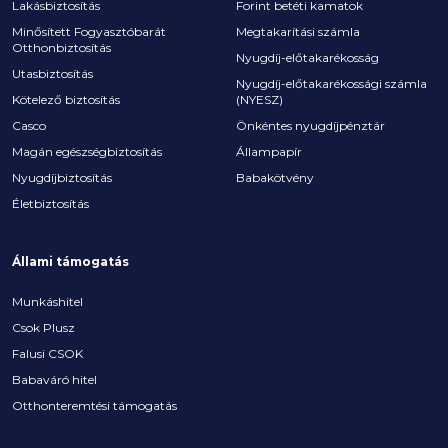
Lakásbiztosítás
Forint betéti kamatok
Minősített Fogyasztóbarát
Megtakarítási számla
Otthonbiztosítás
Nyugdíj-előtakarékosság
Utasbiztosítás
Nyugdíj-előtakarékossági számla
Kötelező biztosítás
(NYESZ)
Casco
Önkéntes nyugdíjpénztár
Magán egészségbiztosítás
Állampapír
Nyugdíjbiztosítás
Babakötvény
Életbiztosítás
Állami támogatás
Munkáshitel
Csok Plusz
Falusi CSOK
Babaváró hitel
Otthonteremtési támogatás