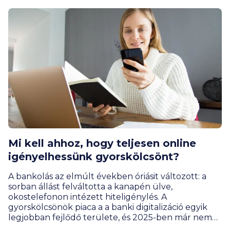
Mi kell ahhoz, hogy teljesen online
igényelhessünk gyorskölcsönt?
A bankolás az elmúlt években óriásit változott: a
sorban állást felváltotta a kanapén ülve,
okostelefonon intézett hiteligénylés. A
gyorskölcsönök piaca a a banki digitalizáció egyik
legjobban fejlődő területe, és 2025-ben már nem
az a kérdés, hogy lehet-e online igényelni, hanem