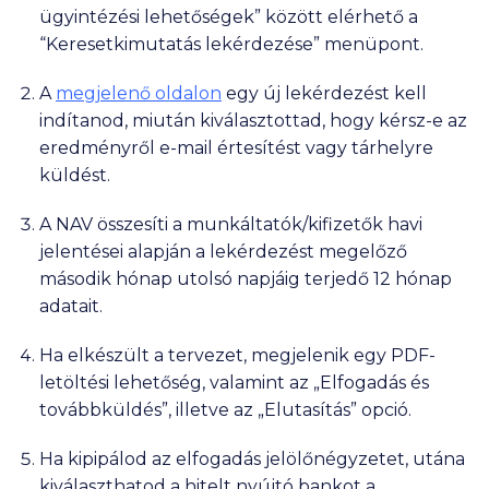
ügyintézési lehetőségek” között elérhető a
“Keresetkimutatás lekérdezése” menüpont.
A
megjelenő oldalon
egy új lekérdezést kell
indítanod, miután kiválasztottad, hogy kérsz-e az
eredményről e-mail értesítést vagy tárhelyre
küldést.
A NAV összesíti a munkáltatók/kifizetők havi
jelentései alapján a lekérdezést megelőző
második hónap utolsó napjáig terjedő 12 hónap
adatait.
Ha elkészült a tervezet, megjelenik egy PDF-
letöltési lehetőség, valamint az „Elfogadás és
továbbküldés”, illetve az „Elutasítás” opció.
Ha kipipálod az elfogadás jelölőnégyzetet, utána
kiválaszthatod a hitelt nyújtó bankot a