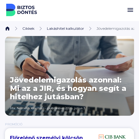
Ugrás a tartalomhoz
Cikkek
Lakáshitel kalkulátor
Jövedelemigazolás azonn
Jövedelemigazolás azonnal:
Mi az a JIR, és hogyan segít a
hitelhez jutásban?
Írta:
Németh Krisztián
•
publikálva: 2026. július 3.
PROMÓCIÓ
Előrelépő személyi kölcsön