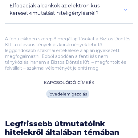
Elfogadják a bankok az elektronikus
keresetkimutatást hiteligénylésnél?
A fenti cikkben szereplő megállapításokat a Biztos Döntés
Kft. a releváns tények és körülmények lehető
leggondosabb szakmai értékelése alapján igyekezett
megfogalmazni. Ebből adódóan a fenti írás nem
tényközlés, hanem a Biztos Döntés Kft. – megfontolt és
felvállalt – szakmai véleményét jeleníti meg.
KAPCSOLÓDÓ CÍMKÉK
jövedelemigazolás
Legfrissebb útmutatóink
hitelekről általában témában