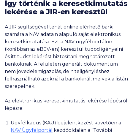
Így történik a keresetkimutatás
lekérése a JIR-en keresztül
A JIR segítségével tehát online elérhető bárki
számára a NAV adatain alapuló saját elektronikus
keresetkimutatása. Ezt a NAV ügyfélportálon
(korábban az eBEV-en) keresztül tudod igényelni
és itt tudsz lekérést biztosítani meghatározott
bankoknak. A felületen generált dokumentum
nem jövedelemigazolás, de hiteligényléshez
felhasználható azoknál a bankoknál, melyek a listán
szerepelnek.
Az elektronikus keresetkimutatás lekérése lépésről
lépésre:
Ügyfélkapus (KAÜ) bejelentkezést követően a
NAV Ügyfélportál
kezdőoldalán a “További