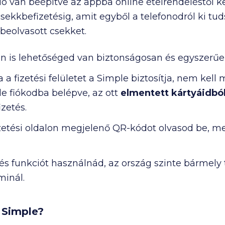
ió van beépítve az appba online ételrendeléstől 
ekkbefizetésig, amit egyből a telefonodról ki tuds
 beolvasott csekket.
 is lehetőséged van biztonságosan és egyszerűen 
a a fizetési felületet a Simple biztosítja, nem ke
le fiókodba belépve, az ott
elmentett kártyáidból
izetés.
izetési oldalon megjelenő QR-kódot olvasod be, m
tés funkciót használnád, az ország szinte bármely
minál.
 Simple?