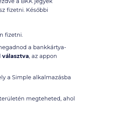
kezdve a BKK jegyek
z fizetni. Későbbi
fizetni.
ll megadnod a bankkártya-
 választva
, az appon
ely a Simple alkalmazásba
 területén megteheted, ahol