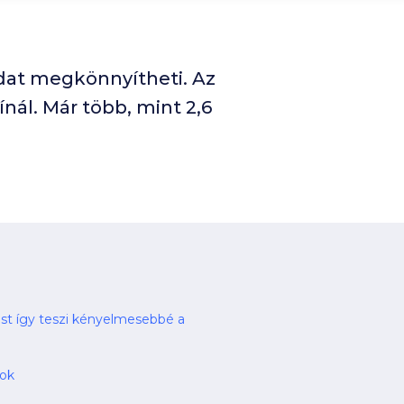
odat megkönnyítheti. Az
ál. Már több, mint 2,6
st így teszi kényelmesebbé a
sok