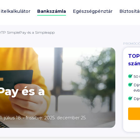
itelkalkulátor
Bankszámla
Egészségpénztár
Biztosítá
TP SimplePay és a Simpleapp
PROMÓCI
TOP
szá
50 
Díj
ay és a
évb
Díj
. július 18.
•
frissítve: 2025. december 25.