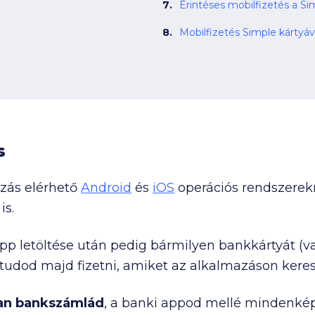
Érintéses mobilfizetés a Si
Mobilfizetés Simple kártyáv
s
zás elérhető
Android
és
iOS
operációs rendszerekre
is.
app letöltése után pedig bármilyen bankkártyát (va
tudod majd fizetni, amiket az alkalmazáson keresz
an bankszámlád
, a banki appod mellé mindenk