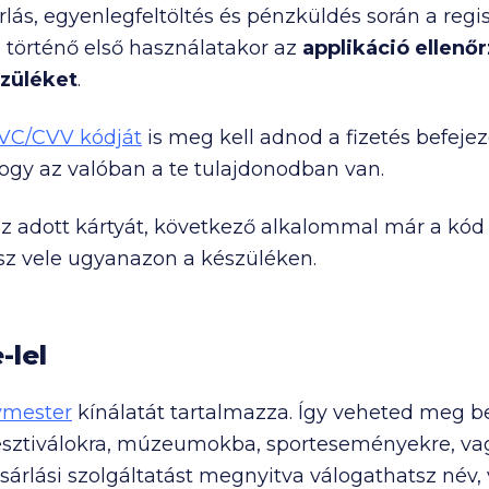
rlás, egyenlegfeltöltés és pénzküldés során a reg
 történő első használatakor az
applikáció ellenőr
szüléket
.
VC/CVV kódját
is meg kell adnod a fizetés befeje
gy az valóban a te tulajdonodban van.
az adott kártyát, következő alkalommal már a kód
z vele ugyanazon a készüléken.
-lel
ymester
kínálatát tartalmazza. Így veheted meg b
esztiválokra, múzeumokba, sporteseményekre, vagy
árlási szolgáltatást megnyitva válogathatsz név, 