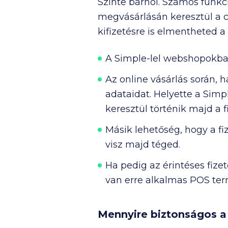
Szinte bárhol. Számos funkc
megvásárlásán keresztül a cs
kifizetésre is elmentheted a
A Simple-lel webshopokban
Az online vásárlás során, h
adataidat. Helyette a Simp
keresztül történik majd a f
Másik lehetőség, hogy a f
visz majd téged.
Ha pedig az érintéses fize
van erre alkalmas POS ter
Mennyire biztonságos a