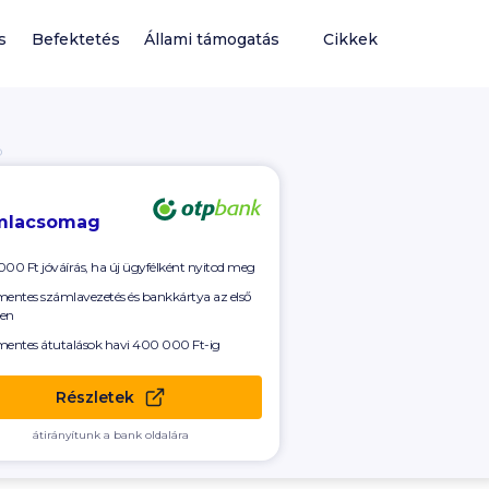
s
Befektetés
Állami támogatás
Cikkek
Ó
mlacsomag
000 Ft
jóváírás, ha új ügyfélként nyitod meg
mentes számlavezetés és bankkártya az első
en
mentes átutalások havi
400 000 Ft-ig
Részletek
átirányítunk a bank oldalára