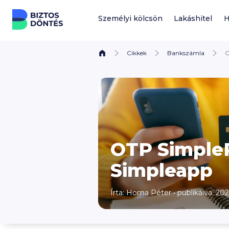
Ugrás a tartalomhoz
Személyi kölcsön
Lakáshitel
H
Cikkek
Bankszámla
O
OTP SimpleP
Simpleapp
Írta:
Homa Péter
•
publikálva: 2021