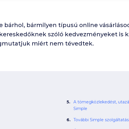
e bárhol, bármilyen típusú online vásárlás
 kereskedőknek szóló kedvezményeket is kín
Megmutatjuk miért nem tévedtek.
A tömegközlekedést, utazá
Simple
További Simple szolgáltatá