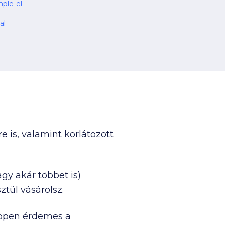
mple-el
al
 is, valamint korlátozott
gy akár többet is)
tül vásárolsz.
éppen érdemes a