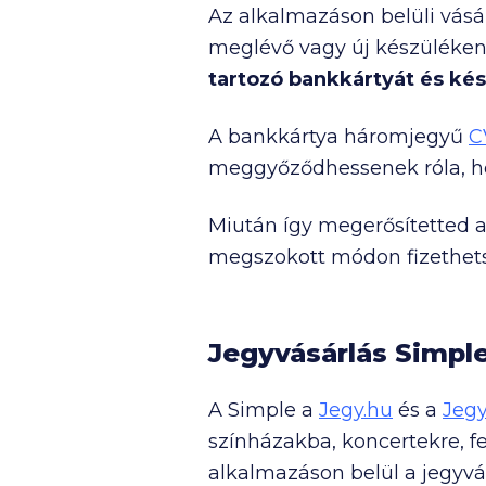
Az alkalmazáson belüli vásá
meglévő vagy új készüléken
tartozó bankkártyát és ké
A bankkártya háromjegyű
C
meggyőződhessenek róla, ho
Miután így megerősítetted 
megszokott módon fizethets
Jegyvásárlás Simple
A Simple a
Jegy.hu
és a
Jeg
színházakba, koncertekre, f
alkalmazáson belül a jegyvás