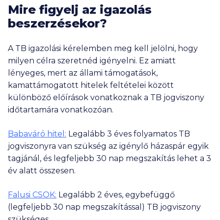
Mire figyelj az igazolás
beszerzésekor?
A TB igazolási kérelemben meg kell jelölni, hogy
milyen célra szeretnéd igényelni. Ez amiatt
lényeges, mert az állami támogatások,
kamattámogatott hitelek feltételei között
különböző előírások vonatkoznak a TB jogviszony
időtartamára vonatkozóan.
Babaváró hitel:
Legalább 3 éves folyamatos TB
jogviszonyra van szükség az igénylő házaspár egyik
tagjánál, és legfeljebb 30 nap megszakítás lehet a 3
év alatt összesen.
Falusi CSOK:
Legalább 2 éves, egybefüggő
(legfeljebb 30 nap megszakítással) TB jogviszony
szükséges.