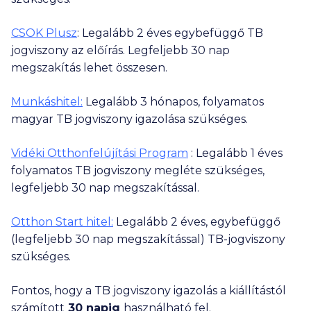
CSOK Plusz
: Legalább 2 éves egybefüggő TB
jogviszony az előírás. Legfeljebb 30 nap
megszakítás lehet összesen.
Munkáshitel:
Legalább 3 hónapos, folyamatos
magyar TB jogviszony igazolása szükséges.
Vidéki Otthonfelújítási Program
: Legalább 1 éves
folyamatos TB jogviszony megléte szükséges,
legfeljebb 30 nap megszakítással.
Otthon Start hitel:
Legalább 2 éves, egybefüggő
(legfeljebb 30 nap megszakítással) TB-jogviszony
szükséges.
Fontos, hogy a TB jogviszony igazolás a kiállítástól
számított
30 napig
használható fel.