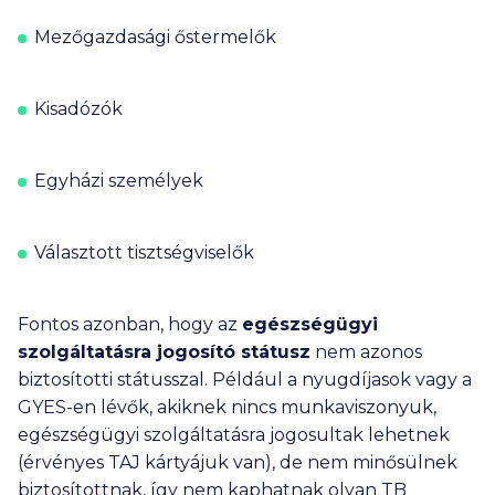
Mezőgazdasági őstermelők
Kisadózók
Egyházi személyek
Választott tisztségviselők
Fontos azonban, hogy az
egészségügyi
szolgáltatásra jogosító státusz
nem azonos
biztosítotti státusszal. Például a nyugdíjasok vagy a
GYES-en lévők, akiknek nincs munkaviszonyuk,
egészségügyi szolgáltatásra jogosultak lehetnek
(érvényes TAJ kártyájuk van), de nem minősülnek
biztosítottnak, így nem kaphatnak olyan TB