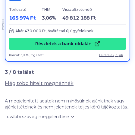
Törlesztő
THM
Visszafizetendő
165 974 Ft
3,06%
49 812 188 Ft
Promóció
Akár
430 000
Ft jóváírással új ügyfeleknek
Részletek a bank oldalán
Kamat: 3,00%, rögzített
Feltételek, díjak
3
/
8
találat
Még több hitelt megnéznék
A megjelenített adatok nem minősülnek ajánlatnak vagy
ajánlattételnek és nem jelentenek teljes körű tájékoztatást,
azok kizárólag informatív jellegűek, szerződéskötési
További szöveg megjelenítése
kötelezettséget nem jelentenek. Felhívjuk figyelmét, hogy
a kalkulátorban szereplő banki ajánlatok nem feltétlenül
objektív összehasonlítás alapján jelennek meg. A banki