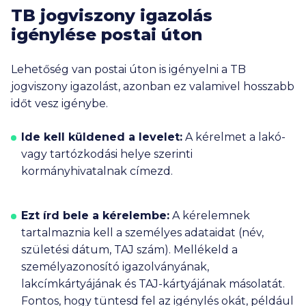
ajánlatok sorrendjét befolyásolhatja a kattintások
TB jogviszony igazolás
gyakorisága, a bankokkal kötött promóciós szerződés
igénylése postai úton
tartalma (így különösen: a promóciós díj összege, illetve a
megrendelt kattintási szám mennyisége), valamint az
ajánlatok megjelenésének időben történő egyenletes
Lehetőség van postai úton is igényelni a TB
eloszlása miatti egyedi ütemezési célú informatikai
jogviszony igazolást, azonban ez valamivel hosszabb
megoldások. A hiteleket csak negatív KHR listán nem
szereplő, és megfelelő jövedelemmel (és adott esetben
időt vesz igénybe.
fedezettel) rendelkezők kaphatják meg a hitelintézet
döntésétől függően. A törlesztőrészletek számítása az
Ide kell küldened a levelet:
A kérelmet a lakó-
aktuálisan meghirdetett kamatokkal történt, amelyeket a
vagy tartózkodási helye szerinti
hitelintézetek módosíthatnak. A kiválasztott hitelintézet
által adott ajánlat eltérhet a fent megadott adatoktól,
kormányhivatalnak címezd.
amely vonatkozásában felelősségünket kizárjuk. További
részletek az Ügyféltájékoztatónkban (
ITT
), valamint a
hitelintézetek weboldalán vagy azok ügyfélszolgálatain
Ezt írd bele a kérelembe:
A kérelemnek
tekinthetők meg.
tartalmaznia kell a személyes adataidat (név,
Tájékoztatunk, hogy kalkulátorunk nem számol a
születési dátum, TAJ szám). Mellékeld a
megvásárolni kívánt vagyonbiztosításának díjával, mivel az
ingatlan hitelbiztosítéki értéke nem ismert. Előzőek miatt
személyazonosító igazolványának,
az általunk megjelenített THM összege a vagyonbiztosítás
lakcímkártyájának és TAJ-kártyájának másolatát.
díját nem tartalmazza. Felhívjuk figyelmedet, hogy a
Fontos, hogy tüntesd fel az igénylés okát, például
bankok többsége kötelezően előírja a vagyonbiztosítás