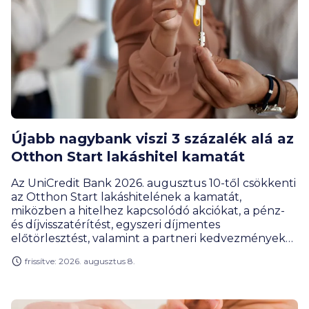
Újabb nagybank viszi 3 százalék alá az
Otthon Start lakáshitel kamatát
Az UniCredit Bank 2026. augusztus 10-től csökkenti
az Otthon Start lakáshitelének a kamatát,
miközben a hitelhez kapcsolódó akciókat, a pénz-
és díjvisszatérítést, egyszeri díjmentes
előtörlesztést, valamint a partneri kedvezményeket
meghosszabbítja. Ezzel egy újabb nagybank lép be
frissítve: 2026. augusztus 8.
a maximum 3 százalékos kedvezményes hitelt
ennél olcsóbban adó pénzintézetek közé.