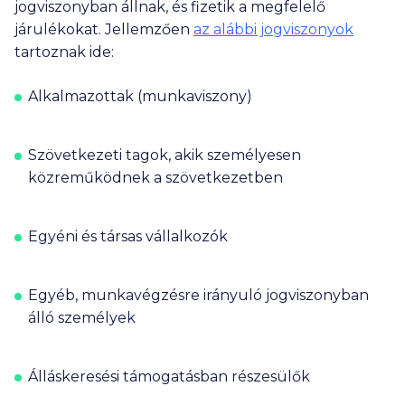
jogviszonyban állnak, és fizetik a megfelelő
járulékokat. Jellemzően
az alábbi jogviszonyok
tartoznak ide:
Alkalmazottak (munkaviszony)
Szövetkezeti tagok, akik személyesen
közreműködnek a szövetkezetben
Egyéni és társas vállalkozók
Egyéb, munkavégzésre irányuló jogviszonyban
álló személyek
Álláskeresési támogatásban részesülők