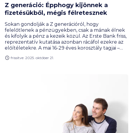
Z generáció: Épphogy kijönnek a
fizetésükből, mégis félretesznek
Sokan gondolják a Z generációról, hogy
felelőtlenek a pénzügyekben, csak a mának élnek
és kifolyik a pénz a kezeik közül. Az Erste Bank friss,
reprezentatív kutatása azonban rácáfol ezekre az
előítéletekre. A mai 16-29 éves korosztály tagjai –
bár többségük épphogy kijön a fizetéséből –
frissítve: 2025. október 21.
meglepően tudatosan tervezik a jövőjüket,
takarékoskodnak, és a korábbi generációknál
bátrabban nyitnak az új befektetési formák felé.