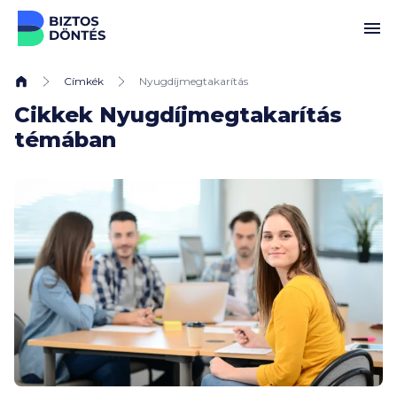
Ugrás a tartalomhoz
Címkék
Nyugdíjmegtakarítás
Cikkek Nyugdíjmegtakarítás
témában