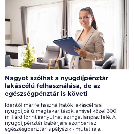
fel a figyelmet a BiztosDöntés.hu szakértője.
Nagyot szólhat a nyugdíjpénztár
lakáscélú felhasználása, de az
egészségpénztár is követi
Idéntől már felhasználhatók lakáscélra a
nyugdíjcélú megtakarítások, amivel közel 300
milliárd forint irányulhat az ingatlanpiac felé. A
nyugdíjpénztár babérjaira azonban az
egészésgpénztár is pályázik - mutat rá a