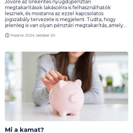
Jövőre az önkéntes nyugdíjpénztári
megtakarítások lakáscélra is felhasználhatók
lesznek, és mostanra az ezzel kapcsolatos
jogszabály tervezete is megjelent. Tudta, hogy
jelenleg is van olyan pénztári megtakarítás, amelyet
lakáscélra költhet? Pedig az egészségpénztárból
frissítve: 2024. október 20.
ez most is lehetséges - mutat rá a BiztosDöntés.hu.
Mi a kamat?