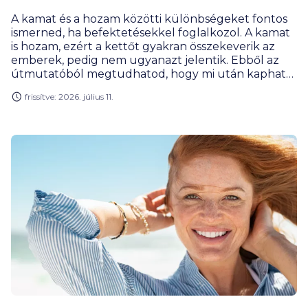
A kamat és a hozam közötti különbségeket fontos
ismerned, ha befektetésekkel foglalkozol. A kamat
is hozam, ezért a kettőt gyakran összekeverik az
emberek, pedig nem ugyanazt jelentik. Ebből az
útmutatóból megtudhatod, hogy mi után kaphatsz
kamatot, mekkorát, és mennyi adót kell fizetned
frissítve: 2026. július 11.
utána. Azt is elmondjuk hogyan válassz befektetést,
hogy jól járj vele, és hogyan csökkentheted a
kockázatot. Vágjunk is bele!