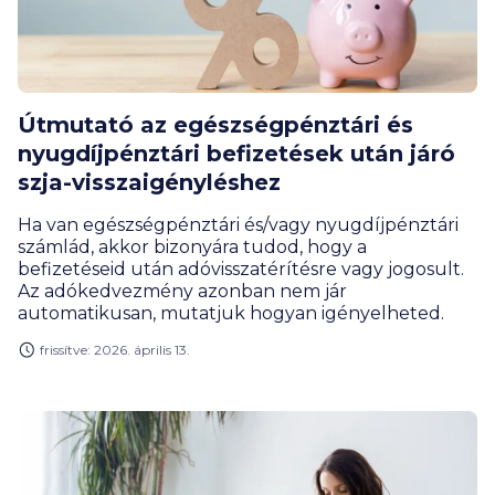
Útmutató az egészségpénztári és
nyugdíjpénztári befizetések után járó
szja-visszaigényléshez
Ha van egészségpénztári és/vagy nyugdíjpénztári
számlád, akkor bizonyára tudod, hogy a
befizetéseid után adóvisszatérítésre vagy jogosult.
Az adókedvezmény azonban nem jár
automatikusan, mutatjuk hogyan igényelheted.
frissítve: 2026. április 13.