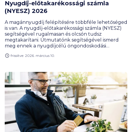
Nyugdíj-előtakarékossági számla
(NYESZ) 2026
A magánnyugdíj felépítésére többféle lehetőséged
is van. A nyugdíj-előtakarékossági számla (NYESZ)
segítségével rugalmasan és olcsón tudsz
megtakarítani. Útmutatónk segítségével ismerd
meg ennek a nyugdíjcélú öngondoskodási
formának a működését, az előnyeit és a hátrányait.
frissítve: 2026. március 10.