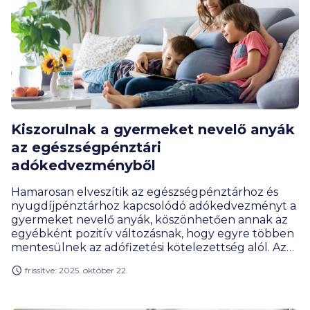
Kiszorulnak a gyermeket nevelő anyák
az egészségpénztári
adókedvezményből
Hamarosan elveszítik az egészségpénztárhoz és
nyugdíjpénztárhoz kapcsolódó adókedvezményt a
gyermeket nevelő anyák, köszönhetően annak az
egyébként pozitív változásnak, hogy egyre többen
mentesülnek az adófizetési kötelezettség alól. Az
szja-mentességet kapó édesanyák köre épp ma
frissítve: 2025. október 22.
hajnalban bővült utoljára, ugyanakkor az
egészségpénztári tagoknak érdemes még az
adófizetés megszűnése előtt optimalizálni - hívta