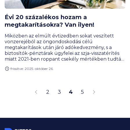
Évi 20 százalékos hozam a
megtakarításokra? Van ilyen!
Miközben az elmúlt évtizedben sokat veszített
vonzerejéből az öngondoskodási célú
megtakarítások után járó adókedvezmény, s a
biztosítók-pénztárak ügyfelei az szja-visszatérítés
miatt 2021-ben roppant csekély mértékben tudták
csak növelni az öregkorra félretett pénzüket, idén
frissítve: 2025. október 26.
év végén felpöröghet az adóoptimalizáló
befizetések piaca. A BiztosDöntés.hu szerint az
öngondoskodóknak fontos üzenet lehet, hogy a 20
százalékos adójóváírás inflációkövető hozamot
2
3
4
5
biztosít hosszú távú megtakarításaiknak.