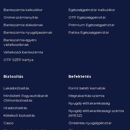
Bankszámla kalkulátor
Egészségpénztár kalkulátor
Online számlanyitás
OTP Egészségpénztár
Bankszámla diákoknak
Prémium Egészségpénztár
Bankszámla nyugdíjasoknak
Patika Egészségpénztár
Bankszámla egyéni
vállalkozóknak
Vállalkozói bankszámla
OTP SZÉP kártya
Biztosítás
Befektetés
Lakásbiztosítás
Forint betéti kamatok
Minősített Fogyasztóbarát
Megtakarítási számla
Otthonbiztosítás
Nyugdíj-előtakarékosság
Utasbiztosítás
Nyugdíj-előtakarékossági számla
Kötelező biztosítás
(NYESZ)
Casco
Önkéntes nyugdíjpénztár