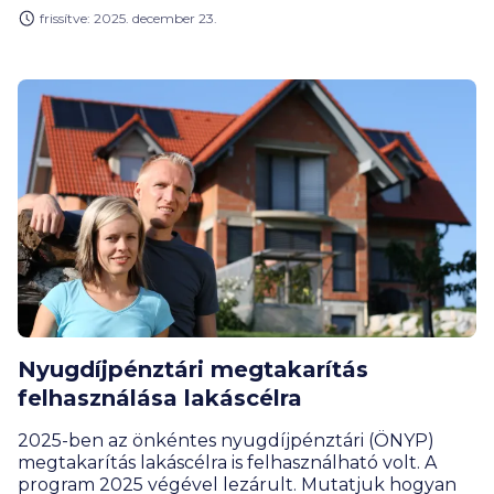
BiztosDöntés.hu.
frissítve: 2025. december 23.
Nyugdíjpénztári megtakarítás
felhasználása lakáscélra
2025-ben az önkéntes nyugdíjpénztári (ÖNYP)
megtakarítás lakáscélra is felhasználható volt. A
program 2025 végével lezárult. Mutatjuk hogyan