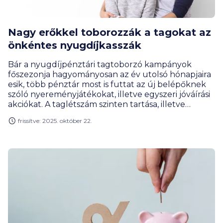
Nagy erőkkel toborozzák a tagokat az
önkéntes nyugdíjkasszák
Bár a nyugdíjpénztári tagtoborzó kampányok
főszezonja hagyományosan az év utolsó hónapjaira
esik, több pénztár most is futtat az új belépőknek
szóló nyereményjátékokat, illetve egyszeri jóváírási
akciókat. A taglétszám szinten tartása, illetve
növelése régóta nagy kihívás a nyugdíjkasszáknak,
frissítve: 2025. október 22.
még úgy is, hogy a múlt évben már sikerült
megállítani az évek óta tartó lassú, de szinte
folyamatos csökkenést.