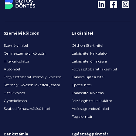
Személyi kölcsön
Lakáshitel
Személyi hitel
Otthon Start hitel
Online személyi kölcsön
Lakáshitel kalkulátor
Hitelkalkulátor
Lakáshitel új lakásra
Autóhitel
Fogyasztóbarát lakáshitel
Fogyasztóbarát személyi kölcsön
Lakásfelújítási hitel
Személyi kölcsön lakásfelújításra
Építési hitel
Hitelkiváltás
Lakáshitel kiváltás
Gyorskölcsön
Jelzáloghitel kalkulátor
Szabad felhasználású hitel
Adósságrendező hitel
Fogalomtár
Bankszámla
Egészségpénztár