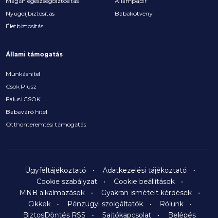
Magán egészségbiztosítás
Állampapír
Nyugdíjbiztosítás
Babakötvény
Életbiztosítás
Állami támogatás
Munkáshitel
Csok Plusz
Falusi CSOK
Babaváró hitel
Otthonteremtési támogatás
Ügyféltájékoztató
Adatkezelési tájékoztató
Cookie szabályzat
Cookie beállítások
MNB alkalmazások
Gyakran ismételt kérdések
Cikkek
Pénzügyi szolgáltatók
Rólunk
BiztosDöntés RSS
Sajtókapcsolat
Belépés