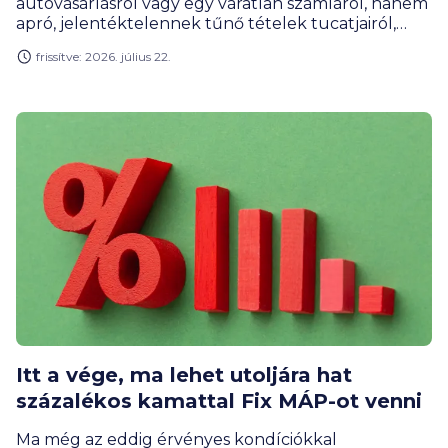
autóvásárlásról vagy egy váratlan számláról, hanem
apró, jelentéktelennek tűnő tételek tucatjairól,
amelyek havonta szépen csendben elszivárogtatják
frissítve: 2026. július 22.
a jövedelmünk egy jelentős részét. Az apró
kiadások egyre nagyobb szeletet hasítanak ki a havi
bevételekből, és gyakran úgy folyik ki akár
százezres összeg a kezünkből, hogy nem tudjuk,
mire. Elemzésünkben megmutatjuk, mi ez a
jelenség, és mit tehetünk ellene.
Itt a vége, ma lehet utoljára hat
százalékos kamattal Fix MÁP-ot venni
Ma még az eddig érvényes kondíciókkal