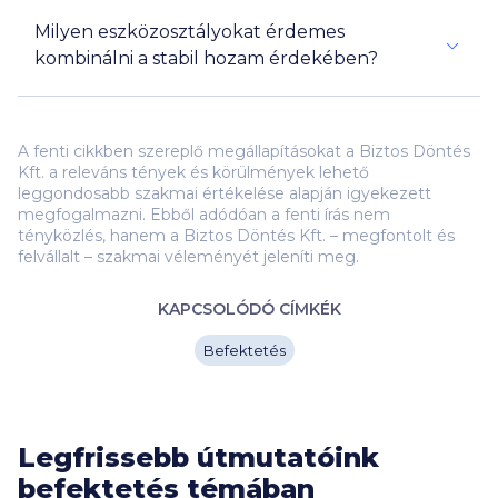
diverzifikálni
Milyen eszközosztályokat érdemes
kombinálni a stabil hozam érdekében?
A fenti cikkben szereplő megállapításokat a Biztos Döntés
Kft. a releváns tények és körülmények lehető
leggondosabb szakmai értékelése alapján igyekezett
megfogalmazni. Ebből adódóan a fenti írás nem
tényközlés, hanem a Biztos Döntés Kft. – megfontolt és
felvállalt – szakmai véleményét jeleníti meg.
KAPCSOLÓDÓ CÍMKÉK
Befektetés
Legfrissebb útmutatóink
befektetés témában