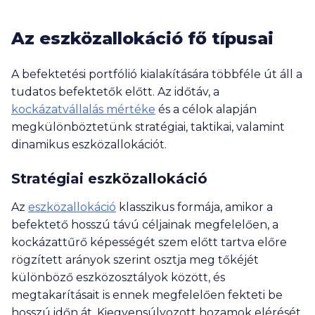
Az eszközallokáció fő típusai
A befektetési portfólió kialakítására többféle út áll a
tudatos befektetők előtt. Az időtáv, a
kockázatvállalás mértéke
és a célok alapján
megkülönböztetünk stratégiai, taktikai, valamint
dinamikus eszközallokációt.
Stratégiai eszközallokáció
Az
eszközallokáció
klasszikus formája, amikor a
befektető hosszú távú céljainak megfelelően, a
kockázattűrő képességét szem előtt tartva előre
rögzített arányok szerint osztja meg tőkéjét
különböző eszközosztályok között, és
megtakarításait is ennek megfelelően fekteti be
hosszú időn át. Kiegyensúlyozott hozamok elérését