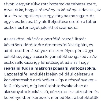
távon kiegyensúlyozott hozamokra tehetsz szert,
mivel ritka, hogy a részvény- a kötvény- a deviza-, az
áru- és az ingatlanpiac egy irányba mozogjon. Az
egyik eszközosztály alulteljesítése esetén a többi
eszköz biztonságot jelenthet számodra.
Az eszközallokációt a portfólió összeállítását
követően időről időre érdemes felülvizsgálni, és
adott esetben átsúlyozni a személyes pénzügyi
célokhoz, vagy a piaci folyamatokhoz igazodva. Az
eszközallokáció így lehetőséget ad arra, hogy
reagálni tudj a makrogazdasági változásokra
.
Gazdasági fellendülés idején például célszerű a
kockázatosabb eszközöket – így a részvényeket –
felülsúlyozni, míg borúsabb időszakokban az
alacsonyabb kockázatú, pénzpiaci eszközökben és
kötvényekben keresnek menedéket a befektetők.