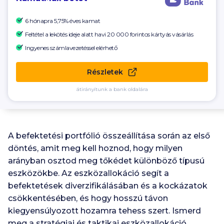
6 hónapra 5,75% éves kamat
Feltétel a lekötés ideje alatt havi
20 000
forintos kártyás vásárlás
Ingyenes számlavezetéssel elérhető
Részletek
átirányítunk a bank oldalára
A befektetési portfólió összeállítása során az első
döntés, amit meg kell hoznod, hogy milyen
arányban osztod meg tőkédet különböző típusú
eszközökbe. Az eszközallokáció segít a
befektetések diverzifikálásában és a kockázatok
csökkentésében, és hogy hosszú távon
kiegyensúlyozott hozamra tehess szert. Ismerd
meg a stratégiai és taktikai eszközallokáció