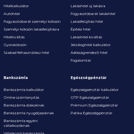
Hitelkalkulátor
Lakáshitel új lakásra
Autóhitel
Fogyasztóbarát lakáshitel
Fogyasztóbarát személyi kölcsön
Lakásfelújítási hitel
Személyi kölcsön lakásfelújításra
Építési hitel
Hitelkiváltás
Lakáshitel kiváltás
Gyorskölcsön
Jelzáloghitel kalkulátor
Szabad felhasználású hitel
Adósságrendező hitel
Fogalomtár
Bankszámla
Egészségpénztár
Bankszámla kalkulátor
Egészségpénztár kalkulátor
Online számlanyitás
OTP Egészségpénztár
Bankszámla diákoknak
Prémium Egészségpénztár
Bankszámla nyugdíjasoknak
Patika Egészségpénztár
Bankszámla egyéni
vállalkozóknak
Vállalkozói bankszámla