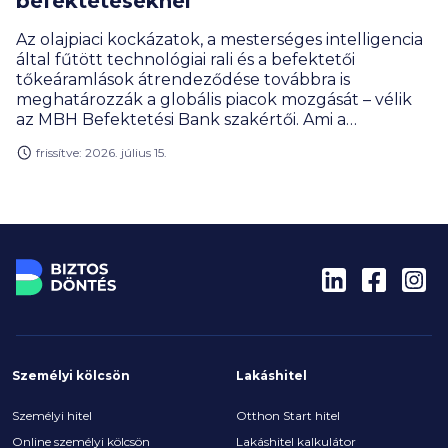
befektetéseknél
Az olajpiaci kockázatok, a mesterséges intelligencia
által fűtött technológiai rali és a befektetői
tőkeáramlások átrendeződése továbbra is
meghatározzák a globális piacok mozgását – vélik
az MBH Befektetési Bank szakértői. Ami a
magyarországi kilátásokat illeti, egyre több tényező
frissítve: 2026. július 15.
támogatja a pozitív befektetői megítélést. A
szakértők szerint a forint euróval szembeni
árfolyama a jelenlegi szint körül mozoghat, a
jegybanki alapkamat pedig 5 százalék alá
süllyedhet az előttünk álló időszakban, miközben
az éves, átlagos infláció 2,2 százalék körül alakulhat
2026-ban.
Személyi kölcsön
Lakáshitel
Személyi hitel
Otthon Start hitel
Online személyi kölcsön
Lakáshitel kalkulátor