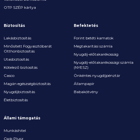
OTP SZÉP kártya
Biztosítás
Befektetés
Lakásbiztosítás
Forint betéti kamatok
Minősített Fogyasztóbarát
Megtakarítási számla
Otthonbiztosítás
Nyugdíj-előtakarékosság
Utasbiztosítás
Nyugdíj-előtakarékossági számla
Kötelező biztosítás
(NYESZ)
Casco
Önkéntes nyugdíjpénztár
Magán egészségbiztosítás
Állampapír
Nyugdíjbiztosítás
Babakötvény
Életbiztosítás
Állami támogatás
Munkáshitel
Csok Plusz