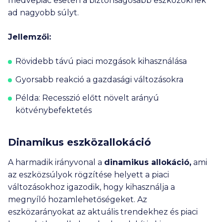
medvepiac esetén a biztonságosabb eszközöknek
ad nagyobb súlyt.
Jellemzői:
Rövidebb távú piaci mozgások kihasználása
Gyorsabb reakció a gazdasági változásokra
Példa: Recesszió előtt növelt arányú
kötvénybefektetés
Dinamikus eszközallokáció
A harmadik irányvonal a
dinamikus allokáció,
ami
az eszközsúlyok rögzítése helyett a piaci
változásokhoz igazodik, hogy kihasználja a
megnyíló hozamlehetőségeket. Az
eszközarányokat az aktuális trendekhez és piaci