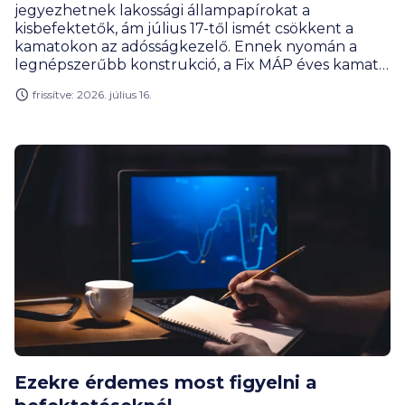
jegyezhetnek lakossági állampapírokat a
kisbefektetők, ám július 17-től ismét csökkent a
kamatokon az adósságkezelő. Ennek nyomán a
legnépszerűbb konstrukció, a Fix MÁP éves kamata
az eddigi 6-ról 5,50 százalékra csökken. Május óta
frissítve: 2026. július 16.
minden hónapban vágott a lakossági állampapírok
kamataiból az ÁKK, ami értelemszerűen jót tesz a
keresletnek is. A lakossági ügyfelek értékpapír-
vásárlásait a bankok is igyekeznek ösztönözni.
Ezekre érdemes most figyelni a