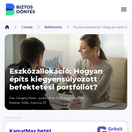
Ugrás a tartalomhoz
Cikkek
Befektetés
Eszközallokáció: Hogyan építs kieg
Eszközallokáció: Hogyan
építs kiegyensúlyozott
befektetési portfóliót?
Írta:
Gergely Péter
•
publikálva: 2025. augusztus 28.
•
frissítve: 2026. március 27.
PROMÓCIÓ
KamatMax betét