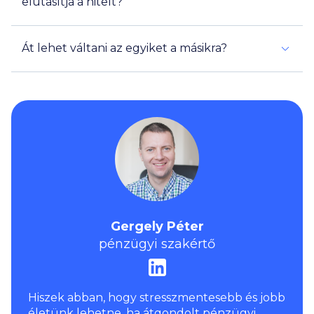
elutasítja a hitelt?
Át lehet váltani az egyiket a másikra?
Gergely Péter
pénzügyi szakértő
Hiszek abban, hogy stresszmentesebb és jobb
életünk lehetne, ha átgondolt pénzügyi