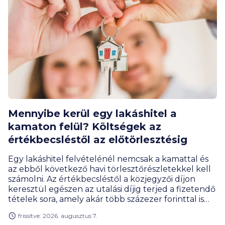
Mennyibe kerül egy lakáshitel a
kamaton felül? Költségek az
értékbecsléstől az előtörlesztésig
Egy lakáshitel felvételénél nemcsak a kamattal és
az ebből következő havi törlesztőrészletekkel kell
számolni. Az értékbecsléstől a közjegyzői díjon
keresztül egészen az utalási díjig terjed a fizetendő
tételek sora, amely akár több százezer forinttal is
megemelheti a hitelfelvétel teljes költségét. Milyen
frissítve: 2026. augusztus 7.
díjakra érdemes előre felkészülnöd, és melyeket