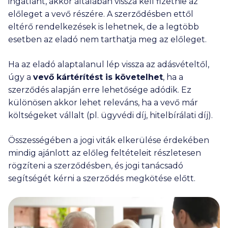
ingatlant, akkor általában vissza kell fizetnie az
előleget a vevő részére. A szerződésben ettől
eltérő rendelkezések is lehetnek, de a legtöbb
esetben az eladó nem tarthatja meg az előleget.
Ha az eladó alaptalanul lép vissza az adásvételtől,
úgy a
vevő kártérítést is követelhet
, ha a
szerződés alapján erre lehetősége adódik. Ez
különösen akkor lehet releváns, ha a vevő már
költségeket vállalt (pl. ügyvédi díj, hitelbírálati díj).
Összességében a jogi viták elkerülése érdekében
mindig ajánlott az előleg feltételeit részletesen
rögzíteni a szerződésben, és jogi tanácsadó
segítségét kérni a szerződés megkötése előtt.