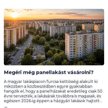
engedhetik el a bankok?
Megéri még panellakást vásárolni?
A magyar lakáspiacon furcsa kettősség alakult ki:
miközben a közbeszédben egyre gyakrabban
hangzik el, hogy a panelházakat eredetileg csak 50
évre tervezték, a lakásárak továbbra is magasak, és
egészen 2026-ig éppen a házgyári lakások hajtották
a legjobban a drágulás motorját. Rengeteg