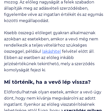
mozog. Az előleg nagyságát a felek szabadon
állapítják meg az adásvételi szerződésben,
figyelembe véve az ingatlan értékét és az egymás
közötti megállapodást.
Kisebb összegű előleget gyakran alkalmaznak
azokban az esetekben, amikor a vevő még nem
rendelkezik a teljes vételárhoz szükséges
összeggel, például
lakáshitel
felvétel előtt áll.
Ebben az esetben az előleg inkább
jelzésértékűnek tekinthető, mely a szerződés
komolyságát fejezi ki.
Mi történik, ha a vevő lép vissza?
Előfordulhatnak olyan esetek, amikor a vevő úgy
dönt, hogy nem kívánja megvásárolni az adott
ingatlant. Ilyenkor az előleg visszatérítésének
lehetősége attól függ, hogy a
szerződés milyen