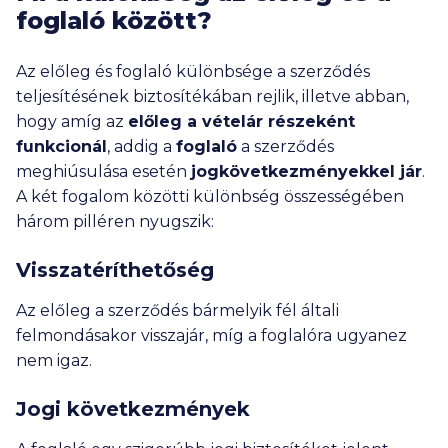
foglaló között?
Az előleg és foglaló különbsége a szerződés
teljesítésének biztosítékában rejlik, illetve abban,
hogy amíg az
előleg a vételár részeként
funkcionál
, addig a
foglaló
a szerződés
meghiúsulása esetén
jogkövetkezményekkel jár
.
A két fogalom közötti különbség összességében
három pilléren nyugszik:
Visszatéríthetőség
Az előleg a szerződés bármelyik fél általi
felmondásakor visszajár, míg a foglalóra ugyanez
nem igaz.
Jogi következmények