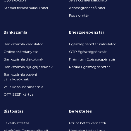
Gyorskölcsön
Jelzáloghitel kalkulátor
Szabad felhasználású hitel
Adósságrendező hitel
Fogalomtár
Bankszámla
Egészségpénztár
Bankszámla kalkulátor
Egészségpénztár kalkulátor
Online számlanyitás
OTP Egészségpénztár
Bankszámla diákoknak
Prémium Egészségpénztár
Bankszámla nyugdíjasoknak
Patika Egészségpénztár
Bankszámla egyéni
vállalkozóknak
Vállalkozói bankszámla
OTP SZÉP kártya
Biztosítás
Befektetés
Lakásbiztosítás
Forint betéti kamatok
Minősített Fogyasztóbarát
Megtakarítási számla