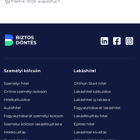
frissítve: 2026. augusztus 7.
vevőnek továbbra is ezek jelentik a leginkább
elérhető városi lakásformát. Miért olyan népszerűek
ezek a lakások, és kinek éri meg a panel? Hogyan
alakult a lakáspiac, az árak és mik a legérdekesebb
panelrekordok?
Személyi kölcsön
Lakáshitel
Személyi hitel
Otthon Start hitel
Online személyi kölcsön
Lakáshitel kalkulátor
Hitelkalkulátor
Lakáshitel új lakásra
Autóhitel
Fogyasztóbarát lakáshitel
Fogyasztóbarát személyi kölcsön
Lakásfelújítási hitel
Személyi kölcsön lakásfelújításra
Építési hitel
Hitelkiváltás
Lakáshitel kiváltás