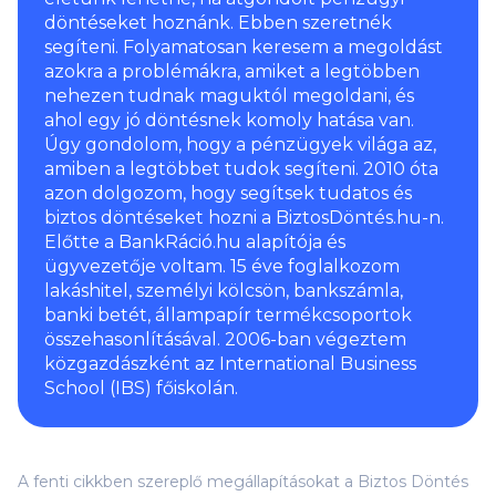
döntéseket hoznánk. Ebben szeretnék
segíteni. Folyamatosan keresem a megoldást
azokra a problémákra, amiket a legtöbben
nehezen tudnak maguktól megoldani, és
ahol egy jó döntésnek komoly hatása van.
Úgy gondolom, hogy a pénzügyek világa az,
amiben a legtöbbet tudok segíteni. 2010 óta
azon dolgozom, hogy segítsek tudatos és
biztos döntéseket hozni a BiztosDöntés.hu-n.
Előtte a BankRáció.hu alapítója és
ügyvezetője voltam. 15 éve foglalkozom
lakáshitel, személyi kölcsön, bankszámla,
banki betét, állampapír termékcsoportok
összehasonlításával. 2006-ban végeztem
közgazdászként az International Business
School (IBS) főiskolán.
A fenti cikkben szereplő megállapításokat a Biztos Döntés