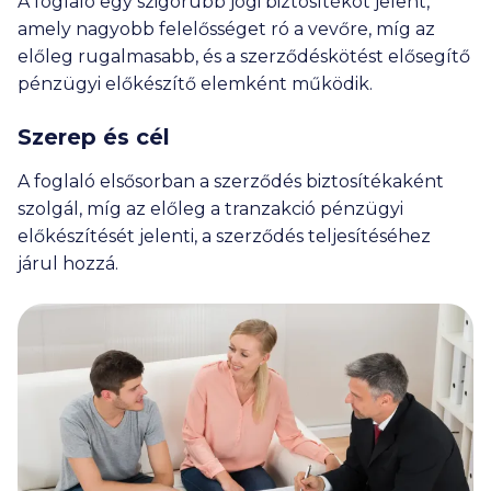
A foglaló egy szigorúbb jogi biztosítékot jelent,
amely nagyobb felelősséget ró a vevőre, míg az
előleg rugalmasabb, és a szerződéskötést elősegítő
pénzügyi előkészítő elemként működik.
Szerep és cél
A foglaló elsősorban a szerződés biztosítékaként
szolgál, míg az előleg a tranzakció pénzügyi
előkészítését jelenti, a szerződés teljesítéséhez
járul hozzá.