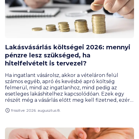
Lakásvásárlás költségei 2026: mennyi
pénzre lesz szükséged, ha
hitelfelvételt is tervezel?
Ha ingatlant vásárolsz, akkor a vételáron felül
számos egyéb, apró és kevésbé apró költség
felmerül, mind az ingatlanhoz, mind pedig az
esetleges lakáshitelhez kapcsolódóan. Ezek egy
részét még a vásárlás előtt meg kell fizetned, ezért
érdemes tudnod előre, hogyan számolj a
frissítve: 2026. augusztus 8.
rendelkezésedre álló kerettel.