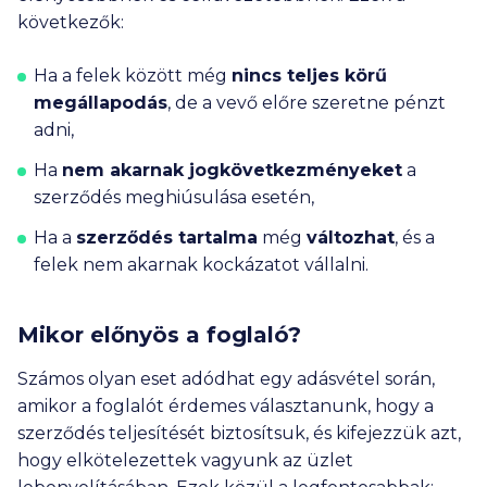
következők:
Ha a felek között még
nincs teljes körű
megállapodás
, de a vevő előre szeretne pénzt
adni,
Ha
nem akarnak jogkövetkezményeket
a
szerződés meghiúsulása esetén,
Ha a
szerződés tartalma
még
változhat
, és a
felek nem akarnak kockázatot vállalni.
Mikor előnyös a foglaló?
Számos olyan eset adódhat egy adásvétel során,
amikor a foglalót érdemes választanunk, hogy a
szerződés teljesítését biztosítsuk, és kifejezzük azt,
hogy elkötelezettek vagyunk az üzlet