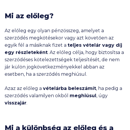
Mi az előleg?
Az előleg egy olyan pénzösszeg, amelyet a
szerződés megkötésekor vagy azt követően az
egyik fél a másiknak fizet a
teljes vételár vagy díj
egy részleteként
. Az előleg célja, hogy biztosítsa a
szerződéses kötelezettségek teljesítését, de nem
jár külön jogkövetkezményekkel abban az
esetben, ha a szerződés meghiúsul.
Azaz az előleg a
vételárba beleszámít
, ha pedig a
szerződés valamilyen okból
meghiúsul
, úgy
visszajár
.
Mi a különbség az előleg és a