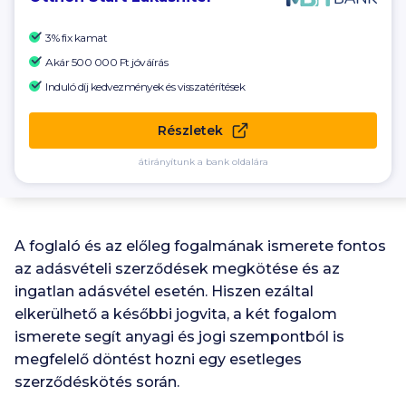
3% fix kamat
Akár
500 000 Ft
jóváírás
Induló díj kedvezmények és visszatérítések
Részletek
átirányítunk a bank oldalára
A foglaló és az előleg fogalmának ismerete fontos
az adásvételi szerződések megkötése és az
ingatlan adásvétel esetén. Hiszen ezáltal
elkerülhető a későbbi jogvita, a két fogalom
ismerete segít anyagi és jogi szempontból is
megfelelő döntést hozni egy esetleges
szerződéskötés során.