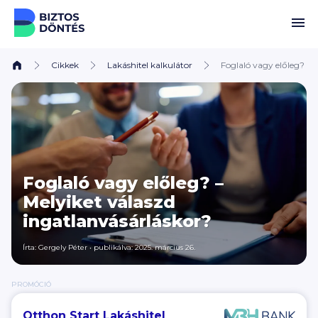
Ugrás a tartalomhoz
Cikkek
Lakáshitel kalkulátor
Foglaló vagy előleg? – 
Foglaló vagy előleg? –
Melyiket válaszd
ingatlanvásárláskor?
Írta:
Gergely Péter
•
publikálva: 2025. március 26.
PROMÓCIÓ
Otthon Start Lakáshitel