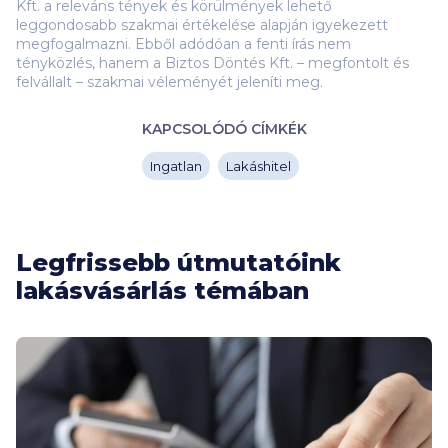
Kft. a releváns tények és körülmények lehető
leggondosabb szakmai értékelése alapján igyekezett
megfogalmazni. Ebből adódóan a fenti írás nem
tényközlés, hanem a Biztos Döntés Kft. – megfontolt és
felvállalt – szakmai véleményét jeleníti meg.
KAPCSOLÓDÓ CÍMKÉK
Ingatlan
Lakáshitel
Legfrissebb útmutatóink
lakásvásárlás témában