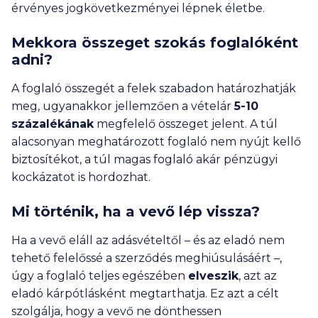
érvényes jogkövetkezményei lépnek életbe.
Mekkora összeget szokás foglalóként
adni?
A foglaló összegét a felek szabadon határozhatják
meg, ugyanakkor jellemzően a vételár
5-10
százalékának
megfelelő összeget jelent. A túl
alacsonyan meghatározott foglaló nem nyújt kellő
biztosítékot, a túl magas foglaló akár pénzügyi
kockázatot is hordozhat.
Mi történik, ha a vevő lép vissza?
Ha a vevő eláll az adásvételtől – és az eladó nem
tehető felelőssé a szerződés meghiúsulásáért –,
úgy a foglaló teljes egészében
elveszik
, azt az
eladó kárpótlásként megtarthatja. Ez azt a célt
szolgálja, hogy a vevő ne dönthessen