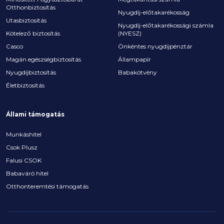
Otthonbiztosítás
Nyugdíj-előtakarékosság
Utasbiztosítás
Nyugdíj-előtakarékossági számla
Kötelező biztosítás
(NYESZ)
Casco
Önkéntes nyugdíjpénztár
Magán egészségbiztosítás
Állampapír
Nyugdíjbiztosítás
Babakötvény
Életbiztosítás
Állami támogatás
Munkáshitel
Csok Plusz
Falusi CSOK
Babaváró hitel
Otthonteremtési támogatás