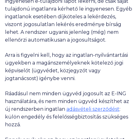
ingyenesen e-tulajdoni lapot lekérni, de csak saját
tulajdonú ingatlanra kérhető le ingyenesen. Egyéb
ingatlanok esetében díjköteles a lekérdezés,
viszont jogosulatlan lekérés eredménye bírság
lehet. A rendszer ugyanis jelenleg (még) nem
ellenőrzi automatikusan a jogosultságot.
Arra is figyelni kell, hogy az ingatlan-nyilvántartási
ügyekben a magánszemélyeknek kötelező jogi
képviselőt (ügyvédet, közjegyzőt vagy
jogtanácsost) igénybe venni.
Ráadásul nem minden ügyvéd jogosult az E-ING
használatára, és nem minden ügyvéd készíthet az
új rendszerben ingatlan
adásvételi szerződést
:
külön engedély és felelősségbiztosítás szükséges
hozzá.