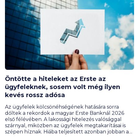
mik a legérdekesebb panelrekordok?
Öntötte a hiteleket az Erste az
ügyfeleknek, sosem volt még ilyen
kevés rossz adósa
Az ügyfelek kölcsönéhségének hatására sorra
dőltek a rekordok a magyar Erste Banknál 2026
első félévében. A lakossági hitelezés valósággal
szárnyal, miközben az ügyfelek megtakarításai is
szépen híznak. Hiába teljesített azonban jobban a
bank, a profitja ennek ellenére csökkent, de ez az