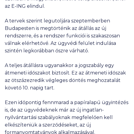
az E-ING elindul.
A tervek szerint legutoljára szeptemberben
Budapesten is megtörténik az átállás az új
rendszerre, és a rendszer funkciói is szakaszosan
válnak elérhetővé. Az ügyvédi felület indulása
szintén legkorábban őszre várható.
A teljes átállásra ugyanakkor a jogszabály egy
átmeneti időszakot biztosít. Ez az átmeneti időszak
az ötszázezredik végleges döntés meghozatalát
követő 10. napig tart.
Ezen időpontig fennmarad a papíralapú ügyintézés
is, de az ügyvédeknek már az új ingatlan-
nyilvántartási szabályoknak megfelelően kell
elkészíteniük a szerződéseket, az új
formanyomtatványok alkalmazásával.