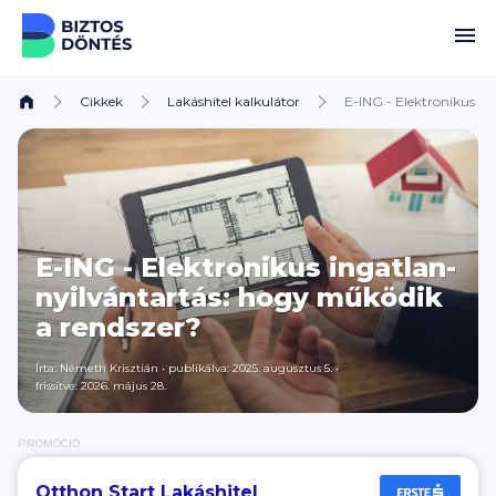
Ugrás a tartalomhoz
Cikkek
Lakáshitel kalkulátor
E-ING - Elektronikus i
E-ING - Elektronikus ingatlan-
nyilvántartás: hogy működik
a rendszer?
Írta:
Németh Krisztián
•
publikálva: 2025. augusztus 5.
•
frissítve: 2026. május 28.
PROMÓCIÓ
Otthon Start Lakáshitel