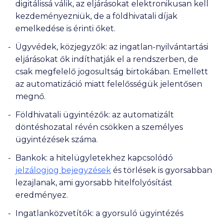
digitálissá válik, az eljárásokat elektronikusan kell
kezdeményezniük, de a földhivatali díjak
emelkedése is érinti őket.
Ügyvédek, közjegyzők: az ingatlan-nyilvántartási
eljárásokat ők indíthatják el a rendszerben, de
csak megfelelő jogosultság birtokában. Emellett
az automatizáció miatt felelősségük jelentősen
megnő.
Földhivatali ügyintézők: az automatizált
döntéshozatal révén csökken a személyes
ügyintézések száma.
Bankok: a hitelügyletekhez kapcsolódó
jelzálogjog bejegyzések
és törlések is gyorsabban
lezajlanak, ami gyorsabb hitelfolyósítást
eredményez.
Ingatlanközvetítők: a gyorsuló ügyintézés