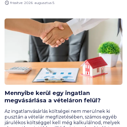
frissítve: 2026. augusztus 5.
extraprofitadó befizetésének új szabályai miatt van
így, amivel az állami költségvetés járt jól az év első
felében.
Mennyibe kerül egy ingatlan
megvásárlása a vételáron felül?
Az ingatlanvásárlás költségei nem merülnek ki
pusztán a vételár megfizetésében, számos egyéb
járulékos költséggel kell még kalkulálnod, melyek