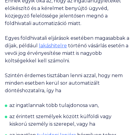
Ennek egyik oka az, hogy az ingatlanügyleteket
előkészítő és a kérelmet benyújtó ügyvéd,
közjegyző felelőssége jelentősen megnő a
földhivatali automatizáció miatt.
Egyes földhivatali eljárások esetében magasabbak a
díjak, például
lakáshitelre
történő vásárlás esetén a
vevői jog érvényesítése miatt is nagyobb
költségekkel kell számolni.
Szintén érdemes tisztában lenni azzal, hogy nem
minden esetben kerül sor automatizált
döntéshozatalra, így ha
az ingatlannak több tulajdonosa van,
az érintett személyek között külföldi vagy
kiskorú személy is szerepel, vagy ha