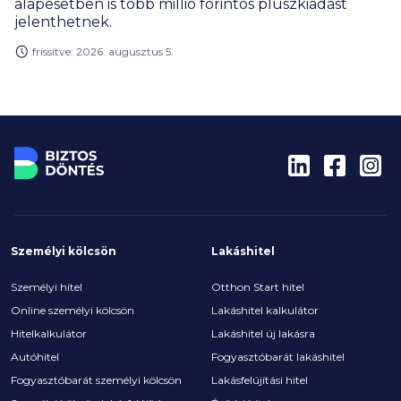
alapesetben is több millió forintos pluszkiadást
jelenthetnek.
frissítve: 2026. augusztus 5.
Személyi kölcsön
Lakáshitel
Személyi hitel
Otthon Start hitel
Online személyi kölcsön
Lakáshitel kalkulátor
Hitelkalkulátor
Lakáshitel új lakásra
Autóhitel
Fogyasztóbarát lakáshitel
Fogyasztóbarát személyi kölcsön
Lakásfelújítási hitel