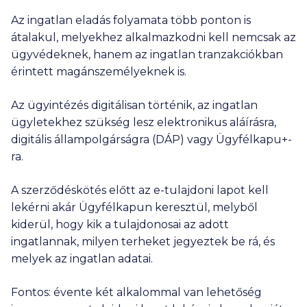
Az ingatlan eladás folyamata több ponton is
átalakul, melyekhez alkalmazkodni kell nemcsak az
ügyvédeknek, hanem az ingatlan tranzakciókban
érintett magánszemélyeknek is.
Az ügyintézés digitálisan történik, az ingatlan
ügyletekhez szükség lesz elektronikus aláírásra,
digitális állampolgárságra (DÁP) vagy Ügyfélkapu+-
ra.
A szerződéskötés előtt az e-tulajdoni lapot kell
lekérni akár Ügyfélkapun keresztül, melyből
kiderül, hogy kik a tulajdonosai az adott
ingatlannak, milyen terheket jegyeztek be rá, és
melyek az ingatlan adatai.
Fontos: évente két alkalommal van lehetőség