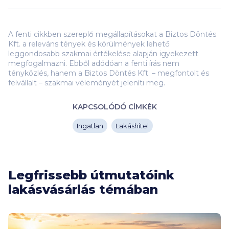
A fenti cikkben szereplő megállapításokat a Biztos Döntés
Kft. a releváns tények és körülmények lehető
leggondosabb szakmai értékelése alapján igyekezett
megfogalmazni. Ebből adódóan a fenti írás nem
tényközlés, hanem a Biztos Döntés Kft. – megfontolt és
felvállalt – szakmai véleményét jeleníti meg.
KAPCSOLÓDÓ CÍMKÉK
Ingatlan
Lakáshitel
Legfrissebb útmutatóink
lakásvásárlás témában