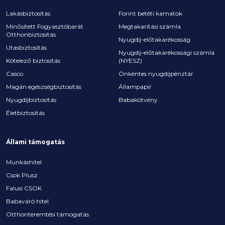
Lakásbiztosítás
Forint betéti kamatok
Minősített Fogyasztóbarát
Megtakarítási számla
Otthonbiztosítás
Nyugdíj-előtakarékosság
Utasbiztosítás
Nyugdíj-előtakarékossági számla
Kötelező biztosítás
(NYESZ)
Casco
Önkéntes nyugdíjpénztár
Magán egészségbiztosítás
Állampapír
Nyugdíjbiztosítás
Babakötvény
Életbiztosítás
Állami támogatás
Munkáshitel
Csok Plusz
Falusi CSOK
Babaváró hitel
Otthonteremtési támogatás