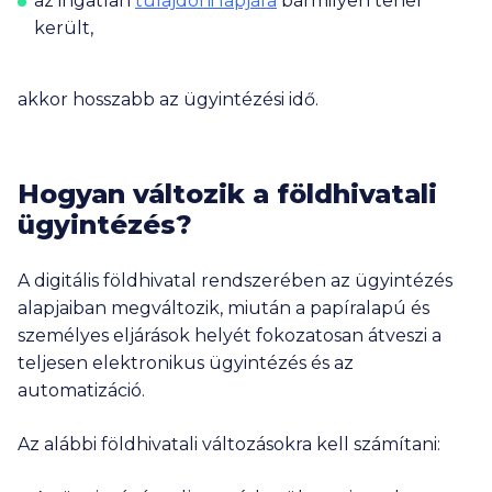
az ingatlan
tulajdoni lapjára
bármilyen teher
került,
akkor hosszabb az ügyintézési idő.
Hogyan változik a földhivatali
ügyintézés?
A digitális földhivatal rendszerében az ügyintézés
alapjaiban megváltozik, miután a papíralapú és
személyes eljárások helyét fokozatosan átveszi a
teljesen elektronikus ügyintézés és az
automatizáció.
Az alábbi földhivatali változásokra kell számítani: