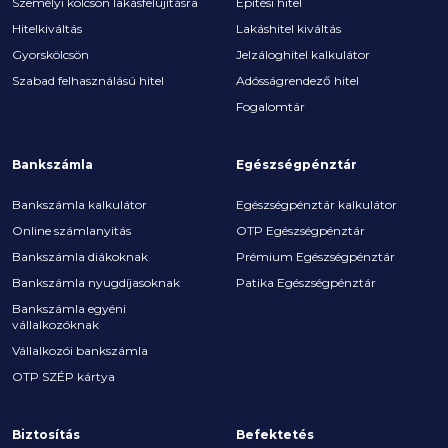
Személyi kölcsön lakásfelújításra
Építési hitel
Hitelkiváltás
Lakáshitel kiváltás
Gyorskölcsön
Jelzáloghitel kalkulátor
Szabad felhasználású hitel
Adósságrendező hitel
Fogalomtár
Bankszámla
Egészségpénztár
Bankszámla kalkulátor
Egészségpénztár kalkulátor
Online számlanyitás
OTP Egészségpénztár
Bankszámla diákoknak
Prémium Egészségpénztár
Bankszámla nyugdíjasoknak
Patika Egészségpénztár
Bankszámla egyéni
vállalkozóknak
Vállalkozói bankszámla
OTP SZÉP kártya
Biztosítás
Befektetés