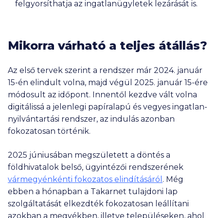
felgyorsíthatja az ingatlanügyletek lezárását is.
Mikorra várható a teljes átállás?
Az első tervek szerint a rendszer már 2024. január
15-én elindult volna, majd végül 2025. január 15-ére
módosult az időpont. Innentől kezdve vált volna
digitálissá a jelenlegi papíralapú és vegyes ingatlan-
nyilvántartási rendszer, az indulás azonban
fokozatosan történik.
2025 júniusában megszületett a döntés a
földhivatalok belső, ügyintézői rendszerének
vármegyénkénti fokozatos elindításáról
. Még
ebben a hónapban a Takarnet tulajdoni lap
szolgáltatását elkezdték fokozatosan leállítani
azokban a megyékben, illetve településeken, ahol