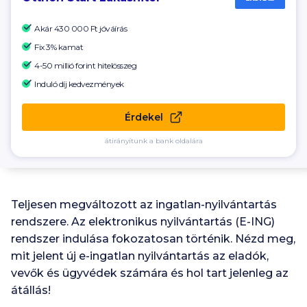
Akár
430 000 Ft
jóváírás
Fix 3% kamat
4-50 millió forint hitelösszeg
Induló díj kedvezmények
Érdekel
átirányítunk a bank oldalára
Teljesen megváltozott az ingatlan-nyilvántartás
rendszere. Az elektronikus nyilvántartás (E-ING)
rendszer indulása fokozatosan történik. Nézd meg,
mit jelent új e-ingatlan nyilvántartás az eladók,
vevők és ügyvédek számára és hol tart jelenleg az
átállás!