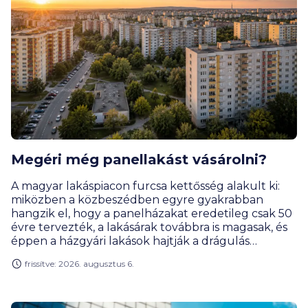
Megéri még panellakást vásárolni?
A magyar lakáspiacon furcsa kettősség alakult ki:
miközben a közbeszédben egyre gyakrabban
hangzik el, hogy a panelházakat eredetileg csak 50
évre tervezték, a lakásárak továbbra is magasak, és
éppen a házgyári lakások hajtják a drágulás
motorját. Rengeteg vevőnek továbbra is ezek
frissítve: 2026. augusztus 6.
jelentik a leginkább elérhető városi lakásformát.
Miért olyan népszerűek ezek a lakások, és kinek éri
meg a panel? Hogyan alakult a lakáspiac, az árak és