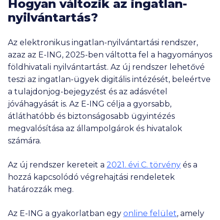
Hogyan változik az ingatlan-
nyilvántartás?
Az elektronikus ingatlan-nyilvántartási rendszer,
azaz az E-ING, 2025-ben váltotta fel a hagyományos
földhivatali nyilvántartást. Az új rendszer lehetővé
teszi az ingatlan-ügyek digitális intézését, beleértve
a tulajdonjog-bejegyzést és az adásvétel
jóváhagyását is. Az E-ING célja a gyorsabb,
átláthatóbb és biztonságosabb ügyintézés
megvalósítása az állampolgárok és hivatalok
számára.
Az új rendszer kereteit a
2021. évi C. törvény
és a
hozzá kapcsolódó végrehajtási rendeletek
határozzák meg.
Az E-ING a gyakorlatban egy
online felület
, amely