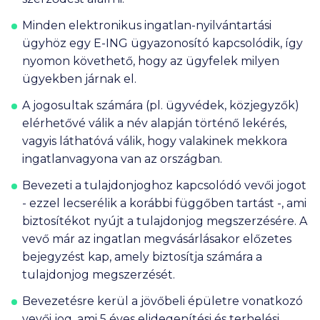
Minden elektronikus ingatlan-nyilvántartási
ügyhöz egy E-ING ügyazonosító kapcsolódik, így
nyomon követhető, hogy az ügyfelek milyen
ügyekben járnak el.
A jogosultak számára (pl. ügyvédek,
közjegyzők
)
elérhetővé válik a név alapján történő lekérés,
vagyis láthatóvá válik, hogy valakinek mekkora
ingatlanvagyona van az országban.
Bevezeti a tulajdonjoghoz kapcsolódó vevői jogot
- ezzel lecserélik a korábbi függőben tartást -, ami
biztosítékot nyújt a tulajdonjog megszerzésére. A
vevő már az ingatlan megvásárlásakor előzetes
bejegyzést kap, amely biztosítja számára a
tulajdonjog megszerzését.
Bevezetésre kerül a jövőbeli épületre vonatkozó
vevői jog, ami 5 éves elidegenítési és terhelési