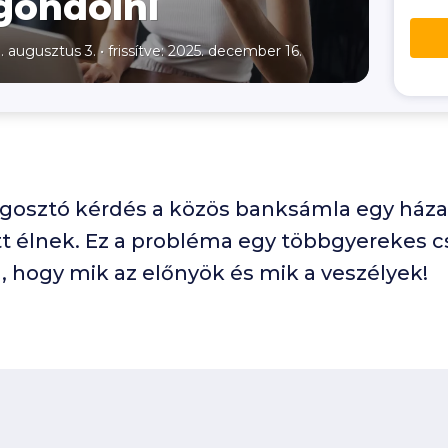
gondolni
1. augusztus 3.
•
frissítve: 2025. december 16.
osztó kérdés a közös banksámla egy háza
tt élnek. Ez a probléma egy többgyerekes 
 hogy mik az előnyök és mik a veszélyek!