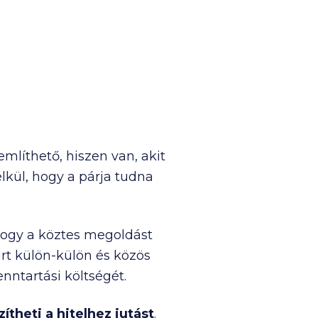
említhető, hiszen van, akit
kül, hogy a párja tudna
 hogy a köztes megoldást
art külön-külön és közös
nntartási költségét.
theti a hitelhez jutást
.