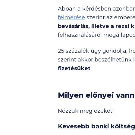
Abban a kérdésben azonban
felmérése
szerint az embere
bevásárlás, illetve a rezsi 
felhasználásáról megállapo
25 százalék úgy gondolja, h
szerint akkor beszélhetünk k
fizetésüket
.
Milyen előnyei van
Nézzük meg ezeket!
Kevesebb banki költséget