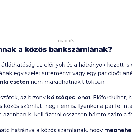
HIRDETÉS
annak a közös bankszámlának?
z átláthatóság az előnyök és a hátrányok között is 
nak egy szelet süteményt vagy egy pár cipőt anél
mla esetén
nem maradhatnak titokban.
szátok, az bizony
költséges lehet
. Előfordulhat,
is közös számlát meg nem is. Ilyenkor a pár fennt
 azonban ki kell fizetni összesen három számla fe
ató hátránya a közös számlának, hogy
megnehezí