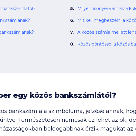
el az ember egy közös bankszámlától?
Milyen előnyei vannak a k
bankszámlának?
Mit kell megbeszélni a köz
 bankszámlának?
A közös számla mellett leh
Közös döntéssel a közös b
mber egy közös bankszámlától?
zös bankszámla a szimbóluma, jelzése annak, ho
ntve. Természetesen nemcsak ez lehet az ok, de 
 házasságokban boldogabbnak érzik magukat az