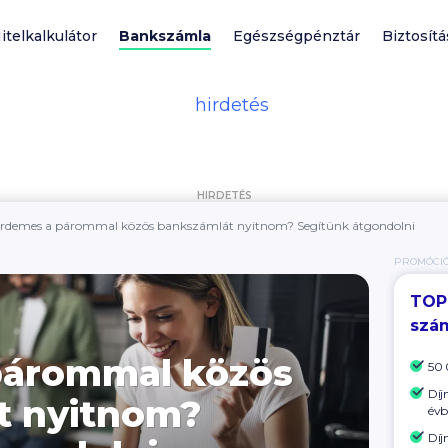
itelkalkulátor
Bankszámla
Egészségpénztár
Biztosítá
HIRDETÉS
rdemes a párommal közös bankszámlát nyitnom? Segítünk átgondolni
PROMÓCI
TOP
szá
párommal közös
50 
Díj
t nyitnom?
évb
Díj