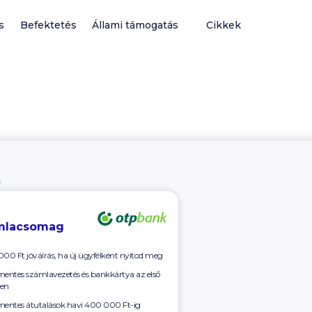
s
Befektetés
Állami támogatás
Cikkek
Ó
mlacsomag
000 Ft
jóváírás, ha új ügyfélként nyitod meg
mentes számlavezetés és bankkártya az első
en
mentes átutalások havi
400 000 Ft-ig