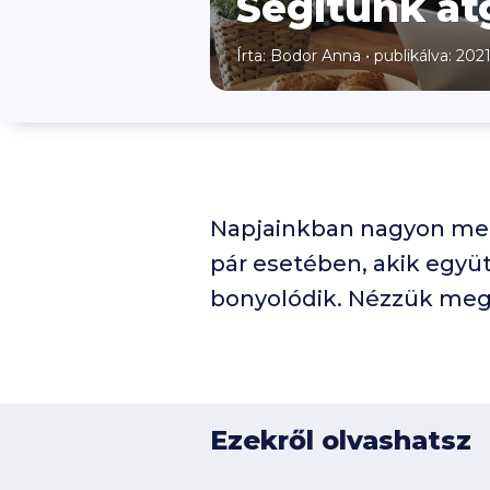
Segítünk át
Írta: Bodor Anna
•
publikálva: 202
Napjainkban nagyon meg
pár esetében, akik együ
bonyolódik. Nézzük meg,
Ezekről olvashatsz