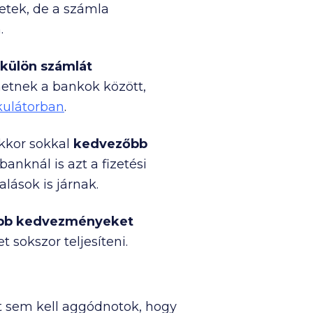
netek, de a számla
.
 külön számlát
hetnek a bankok között,
kulátorban
.
akkor sokkal
kedvezőbb
anknál is azt a fizetési
lások is járnak.
obb kedvezményeket
t sokszor teljesíteni.
t sem kell aggódnotok, hogy