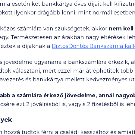
la esetén két bankkártya éves díjait kell kifizet
okott ilyenkor drágább lenni, mint normál esetben
a közös számlára van szükségetek, akkor
nem kell
z egy. Természetesen az árakban nagy eltérések le
éztek a díjaknak a
BiztosDöntés Bankszámla kal
jes jövedelme ugyanarra a bankszámlára érkezik, 
dtok választani, mert ezzel már átléphetitek több b
lavezetés és bankkártya mellett kedvezményes uta
bb a számlára érkező jövedelme, annál nagy
re ezt 2 jóváírásból is, vagyis 2 fizetésből is lehe
gyek
 hozzá tudtok férni a családi kasszához és amiat