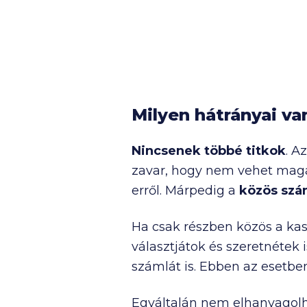
Milyen hátrányai v
Nincsenek többé titkok
. A
zavar, hogy nem vehet magá
erről. Márpedig a
közös szá
Ha csak részben közös a kas
választjátok és szeretnétek 
számlát is. Ebben az esetben
Egyáltalán nem elhanyagolh