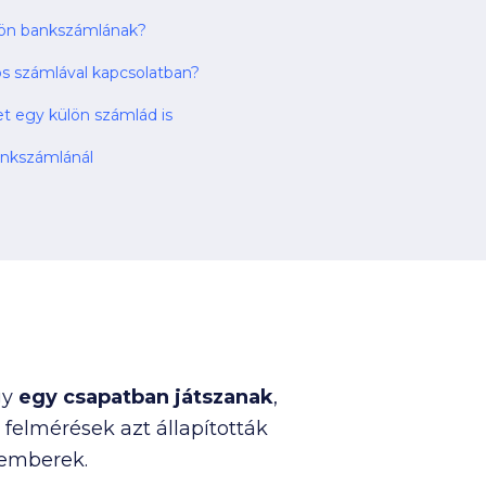
ülön bankszámlának?
ös számlával kapcsolatban?
et egy külön számlád is
ankszámlánál
gy
egy csapatban játszanak
,
felmérések azt állapították
 emberek.