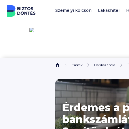
Ugrás a tartalomhoz
Személyi kölcsön
Lakáshitel
H
Cikkek
Bankszámla
É
Érdemes a 
bankszámlá