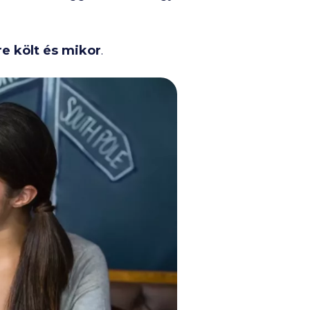
re költ és mikor
.