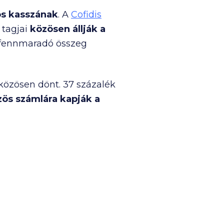
s kasszának
. A
Cofidis
 tagjai
közösen állják a
 a fennmaradó összeg
 közösen dönt. 37 százalék
zös számlára kapják a