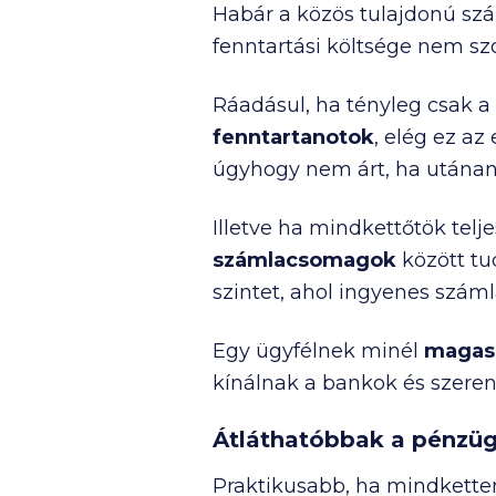
Habár a közös tulajdonú szám
fenntartási költsége nem sz
Ráadásul, ha tényleg csak 
fenntartanotok
, elég ez a
úgyhogy nem árt, ha utánan
Illetve ha mindkettőtök tel
számlacsomagok
között tu
szintet, ahol ingyenes szám
Egy ügyfélnek minél
magasa
kínálnak a bankok és szerencsé
Átláthatóbbak a pénzü
Praktikusabb, ha mindketten