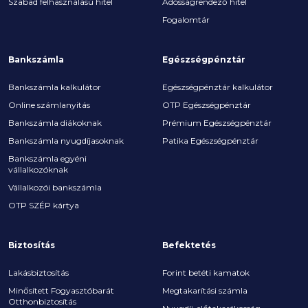
Szabad felhasználású hitel
Adósságrendező hitel
Fogalomtár
Bankszámla
Egészségpénztár
Bankszámla kalkulátor
Egészségpénztár kalkulátor
Online számlanyitás
OTP Egészségpénztár
Bankszámla diákoknak
Prémium Egészségpénztár
Bankszámla nyugdíjasoknak
Patika Egészségpénztár
Bankszámla egyéni
vállalkozóknak
Vállalkozói bankszámla
OTP SZÉP kártya
Biztosítás
Befektetés
Lakásbiztosítás
Forint betéti kamatok
Minősített Fogyasztóbarát
Megtakarítási számla
Otthonbiztosítás