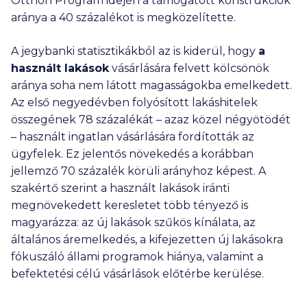
Otthon Program idején a támogatott konstrukciók
aránya a 40 százalékot is megközelítette.
A jegybanki statisztikákból az is kiderül, hogy
a
használt lakások
vásárlására felvett kölcsönök
aránya soha nem látott magasságokba emelkedett.
Az első negyedévben folyósított lakáshitelek
összegének 78 százalékát – azaz közel négyötödét
– használt ingatlan vásárlására fordították az
ügyfelek. Ez jelentős növekedés a korábban
jellemző 70 százalék körüli arányhoz képest. A
szakértő szerint a használt lakások iránti
megnövekedett keresletet több tényező is
magyarázza: az új lakások szűkös kínálata, az
általános áremelkedés, a kifejezetten új lakásokra
fókuszáló állami programok hiánya, valamint a
befektetési célú vásárlások előtérbe kerülése.