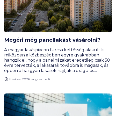
Megéri még panellakást vásárolni?
A magyar lakáspiacon furcsa kettősség alakult ki:
miközben a közbeszédben egyre gyakrabban
hangzik el, hogy a panelházakat eredetileg csak 50
évre tervezték, a lakásárak továbbra is magasak, és
éppen a házgyári lakások hajtják a drágulás
motorját. Rengeteg vevőnek továbbra is ezek
frissítve: 2026. augusztus 6.
jelentik a leginkább elérhető városi lakásformát.
Miért olyan népszerűek ezek a lakások, és kinek éri
meg a panel? Hogyan alakult a lakáspiac, az árak és
mik a legérdekesebb panelrekordok?