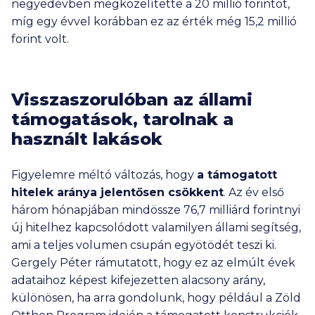
negyedévben megközelítette a
20 millió
forintot,
míg egy évvel korábban ez az érték még
15,2 millió
forint volt.
Visszaszorulóban az állami
támogatások, tarolnak a
használt lakások
Figyelemre méltó változás, hogy
a támogatott
hitelek aránya jelentősen csökkent
. Az év első
három hónapjában mindössze
76,7 milliárd
forintnyi
új hitelhez kapcsolódott valamilyen állami segítség,
ami a teljes volumen csupán egyötödét teszi ki.
Gergely Péter rámutatott, hogy ez az elmúlt évek
adataihoz képest kifejezetten alacsony arány,
különösen, ha arra gondolunk, hogy például a Zöld