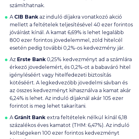
számíthatnak.
A
CIB Bank
az
induló díjakra vonatkozó akció
mellett a feltételek teljesítésével
40 ezer
forintos
jóváírást kínál. A kamat 6,69% is lehet legalább
800 ezer
forintos jövedelemmel, zöld hitelcél
esetén pedig további 0,2%-os kedvezmény jár.
Az
Erste Bank
0,25% kedvezményt ad a számlára
érkező jövedelemért, és 0,2%-ot a babaváró hitel
igényléséért vagy hitelfedezeti biztosítás
kötéséért. A legkedvezőbb jövedelmi sávban és
az összes kedvezményt kihasználva a kamat akár
6,24% is lehet. Az induló díjaknál akár
105 ezer
forintot is meg lehet takarítani.
A
Gránit Bank
extra
feltételek nélkül kínál 6,18
százalékos éves kamatot (THM: 6,47%). Az induló
költségeken
100 ezer
forintos kedvezményt