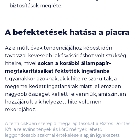
biztosítások megléte.
A befektetések hatása a piacra
Az elmúlt évek tendenciájához képest idén
tavasszal kevesebb lakásvásárláshoz volt szükség
hitelre, mivel
sokan a korábbi állampapír-
megtakarításaikat fektették ingatlanba
.
Ugyanakkor azoknak, akik hitelre szorultak, a
megemelkedett ingatlanárak miatt jellemzően
nagyobb összeget kellett felvenniük, ami szintén
hozzájárult a kihelyezett hitelvolumen
rekordjához.
A fenti cikkben szereplő megállapításokat a Biztos Döntés
Kft. a releváns tények és körülmények lehető
leggondosabb szakmai értékelése alapján igyekezett