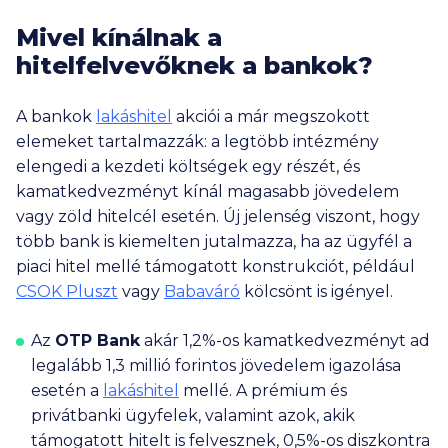
Mivel kínálnak a
hitelfelvevőknek a bankok?
A bankok
lakáshitel
akciói a már megszokott
elemeket tartalmazzák: a legtöbb intézmény
elengedi a kezdeti költségek egy részét, és
kamatkedvezményt kínál magasabb jövedelem
vagy zöld hitelcél esetén. Új jelenség viszont, hogy
több bank is kiemelten jutalmazza, ha az ügyfél a
piaci hitel mellé támogatott konstrukciót, például
CSOK Pluszt
vagy
Babaváró
kölcsönt is igényel.
Az
OTP Bank
akár 1,2%-os kamatkedvezményt ad
legalább
1,3 millió
forintos jövedelem igazolása
esetén a
lakáshitel
mellé. A prémium és
privátbanki ügyfelek, valamint azok, akik
támogatott hitelt is felvesznek, 0,5%-os diszkontra