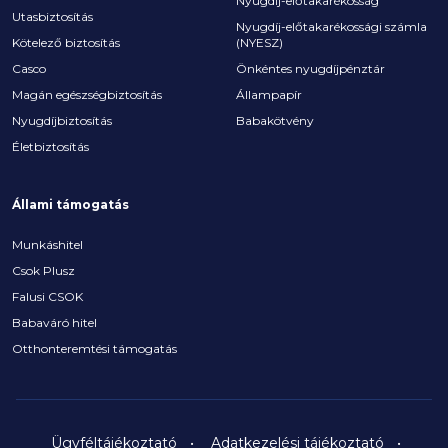
Nyugdíj-előtakarékosság
Utasbiztosítás
Nyugdíj-előtakarékossági számla
Kötelező biztosítás
(NYESZ)
Casco
Önkéntes nyugdíjpénztár
Magán egészségbiztosítás
Állampapír
Nyugdíjbiztosítás
Babakötvény
Életbiztosítás
Állami támogatás
Munkáshitel
Csok Plusz
Falusi CSOK
Babaváró hitel
Otthonteremtési támogatás
Ügyféltájékoztató
Adatkezelési tájékoztató