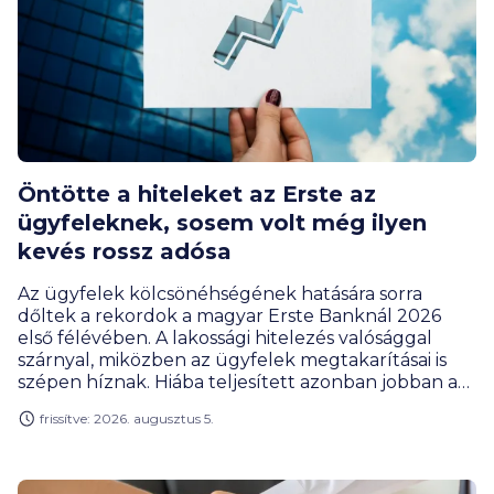
Öntötte a hiteleket az Erste az
ügyfeleknek, sosem volt még ilyen
kevés rossz adósa
Az ügyfelek kölcsönéhségének hatására sorra
dőltek a rekordok a magyar Erste Banknál 2026
első félévében. A lakossági hitelezés valósággal
szárnyal, miközben az ügyfelek megtakarításai is
szépen híznak. Hiába teljesített azonban jobban a
bank, a profitja ennek ellenére csökkent, de ez az
frissítve: 2026. augusztus 5.
extraprofitadó befizetésének új szabályai miatt van
így, amivel az állami költségvetés járt jól az év első
felében.