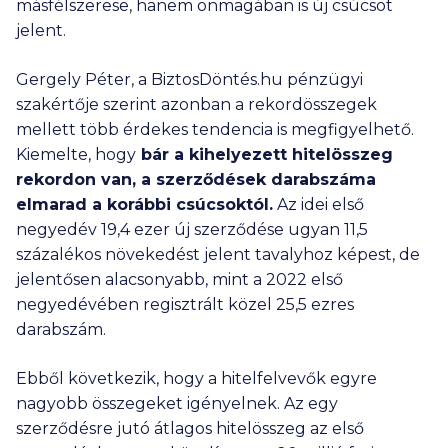
másfélszerese, hanem önmagában is új csúcsot
jelent.
Gergely Péter, a BiztosDöntés.hu pénzügyi
szakértője szerint azonban a rekordösszegek
mellett több érdekes tendencia is megfigyelhető.
Kiemelte, hogy
bár a kihelyezett hitelösszeg
rekordon van, a szerződések darabszáma
elmarad a korábbi csúcsoktól.
Az idei első
negyedév
19,4 ezer
új szerződése ugyan 11,5
százalékos növekedést jelent tavalyhoz képest, de
jelentősen alacsonyabb, mint a 2022 első
negyedévében regisztrált közel 25,5 ezres
darabszám.
Ebből következik, hogy a hitelfelvevők egyre
nagyobb összegeket igényelnek. Az egy
szerződésre jutó átlagos hitelösszeg az első