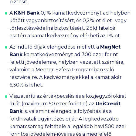
biztosít.
A
K&H Bank
0,1% kamatkedvezményt ad helyben
kötött vagyonbiztosításért, és 0,2%-ot élet- vagy
törlesztésvédelmi biztosításért. Zöld hitelcél
esetén a kamatkedvezmény elérheti az 1%-ot.
Az induló díjak elengedése mellett a
MagNet
Bank
kamatkedvezményt ad
300 ezer
forint
feletti jövedelemre, helyben vezetett számlára,
valamint a Mentor-Szféra Programban való
részvételre. A kedvezményekkel a kamat akár
6,30% is lehet.
Visszatéríti az értékbecslés és a közjegyzői okirat
díját (maximum
50 ezer
forintig) az
UniCredit
Bank
is, valamint elengedi a folyósítási és a
földhivatali ügyintézés díját. A legkedvezőbb
kamatcsomag feltétele a legalább havi
500 ezer
forintos jövedelem-jóváírás és a megfelelő