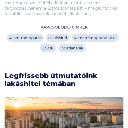
megfogalmazni. Ebből adódóan a fenti írás nem
tényközlés, hanem a Biztos Döntés Kft. – megfontolt és
felvállalt – szakmai véleményét jeleníti meg.
KAPCSOLÓDÓ CÍMKÉK
Állami támogatás
Lakáshitel
Kamattámogatott hitel
CSOK
ingatlanárak
Legfrissebb útmutatóink
lakáshitel témában