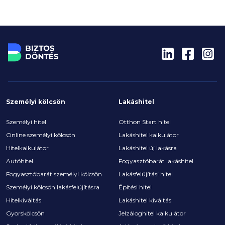
Személyi kölcsön
Lakáshitel
Személyi hitel
Otthon Start hitel
Online személyi kölcsön
Lakáshitel kalkulátor
Hitelkalkulátor
Lakáshitel új lakásra
Autóhitel
Fogyasztóbarát lakáshitel
Fogyasztóbarát személyi kölcsön
Lakásfelújítási hitel
Személyi kölcsön lakásfelújításra
Építési hitel
Hitelkiváltás
Lakáshitel kiváltás
Gyorskölcsön
Jelzáloghitel kalkulátor