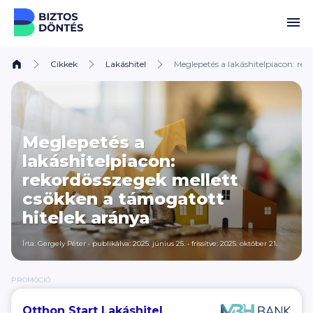
Ugrás a tartalomhoz
Cikkek
Lakáshitel
Meglepetés a lakáshitelpiacon: re
Meglepetés a
lakáshitelpiacon:
rekordösszegek mellett
csökken a támogatott
hitelek aránya
Írta:
Gergely Péter
•
publikálva: 2025. június 25.
•
frissítve: 2025. október 21.
PROMÓCIÓ
Otthon Start Lakáshitel