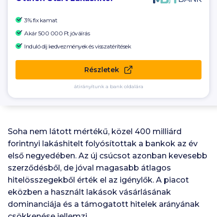
3% fix kamat
Akár
500 000 Ft
jóváírás
Induló díj kedvezmények és visszatérítések
Részletek
átirányítunk a bank oldalára
Soha nem látott mértékű, közel 400 milliárd
forintnyi lakáshitelt folyósítottak a bankok az év
első negyedében. Az új csúcsot azonban kevesebb
szerződésből, de jóval magasabb átlagos
hitelösszegekből érték el az igénylők. A piacot
eközben a használt lakások vásárlásának
dominanciája és a támogatott hitelek arányának
csökkenése jellemzi.