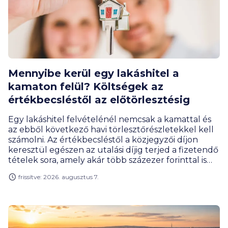
Mennyibe kerül egy lakáshitel a
kamaton felül? Költségek az
értékbecsléstől az előtörlesztésig
Egy lakáshitel felvételénél nemcsak a kamattal és
az ebből következő havi törlesztőrészletekkel kell
számolni. Az értékbecsléstől a közjegyzői díjon
keresztül egészen az utalási díjig terjed a fizetendő
tételek sora, amely akár több százezer forinttal is
megemelheti a hitelfelvétel teljes költségét. Milyen
frissítve: 2026. augusztus 7.
díjakra érdemes előre felkészülnöd, és melyeket
engedhetik el a bankok?