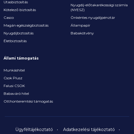
Utasbiztosítás
Nyugdíj-előtakarékossági számla
Kötelező biztosítás
(NYESZ)
Casco
Önkéntes nyugdíjpénztár
Magán egészségbiztosítás
Állampapír
Nyugdíjbiztosítás
Babakötvény
Életbiztosítás
Állami támogatás
Munkáshitel
Csok Plusz
Falusi CSOK
Babaváró hitel
Otthonteremtési támogatás
Ügyféltájékoztató
Adatkezelési tájékoztató