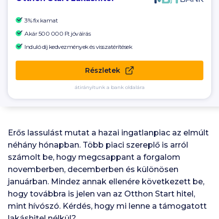
3% fix kamat
Akár
500 000 Ft
jóváírás
Induló díj kedvezmények és visszatérítések
Részletek
átirányítunk a bank oldalára
Erős lassulást mutat a hazai ingatlanpiac az elmúlt
néhány hónapban. Több piaci szereplő is arról
számolt be, hogy megcsappant a forgalom
novemberben, decemberben és különösen
januárban. Mindez annak ellenére következett be,
hogy továbbra is jelen van az Otthon Start hitel,
mint hívószó. Kérdés, hogy mi lenne a támogatott
lakáshitel nélkül?