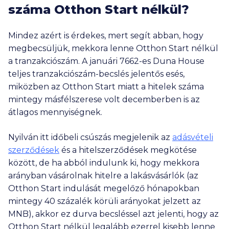
száma Otthon Start nélkül?
Mindez azért is érdekes, mert segít abban, hogy
megbecsüljük, mekkora lenne Otthon Start nélkül
a tranzakciószám. A januári 7662-es Duna House
teljes tranzakciószám-becslés jelentős esés,
miközben az Otthon Start miatt a hitelek száma
mintegy másfélszerese volt decemberben is az
átlagos mennyiségnek.
Nyilván itt időbeli csúszás megjelenik az
adásvételi
szerződések
és a hitelszerződések megkötése
között, de ha abból indulunk ki, hogy mekkora
arányban vásárolnak hitelre a lakásvásárlók (az
Otthon Start indulását megelőző hónapokban
mintegy 40 százalék körüli arányokat jelzett az
MNB), akkor ez durva becsléssel azt jelenti, hogy az
Otthon Start nélkül legalább ezerrel kisebb lenne