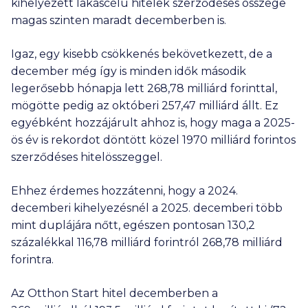
kihelyezett lakáscélú hitelek szerződéses összege
magas szinten maradt decemberben is.
Igaz, egy kisebb csökkenés bekövetkezett, de a
december még így is minden idők második
legerősebb hónapja lett
268,78 milliárd
forinttal,
mögötte pedig az októberi
257,47 milliárd
állt. Ez
egyébként hozzájárult ahhoz is, hogy maga a 2025-
ös év is rekordot döntött közel
1970 milliárd
forintos
szerződéses hitelösszeggel.
Ehhez érdemes hozzátenni, hogy a 2024.
decemberi kihelyezésnél a 2025. decemberi több
mint duplájára nőtt, egészen pontosan 130,2
százalékkal
116,78 milliárd
forintról
268,78 milliárd
forintra.
Az Otthon Start hitel decemberben a