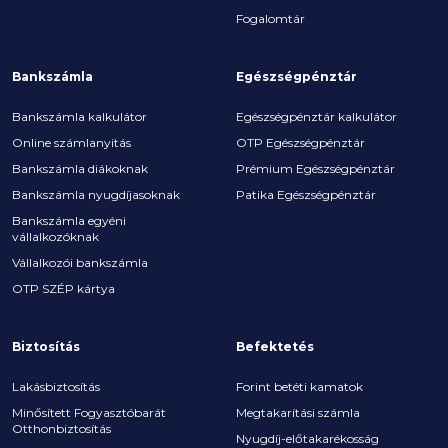
Fogalomtár
Bankszámla
Egészségpénztár
Bankszámla kalkulátor
Egészségpénztár kalkulátor
Online számlanyitás
OTP Egészségpénztár
Bankszámla diákoknak
Prémium Egészségpénztár
Bankszámla nyugdíjasoknak
Patika Egészségpénztár
Bankszámla egyéni
vállalkozóknak
Vállalkozói bankszámla
OTP SZÉP kártya
Biztosítás
Befektetés
Lakásbiztosítás
Forint betéti kamatok
Minősített Fogyasztóbarát
Megtakarítási számla
Otthonbiztosítás
Nyugdíj-előtakarékosság