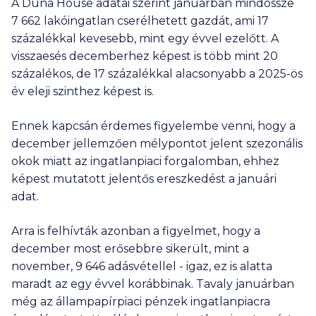
A Duna House adatai szerint januárban mindössze
7 662
lakóingatlan cserélhetett gazdát, ami 17
százalékkal kevesebb, mint egy évvel ezelőtt. A
visszaesés decemberhez képest is több mint 20
százalékos, de 17 százalékkal alacsonyabb a 2025-ös
év eleji szinthez képest is.
Ennek kapcsán érdemes figyelembe venni, hogy a
december jellemzően mélypontot jelent szezonális
okok miatt az ingatlanpiaci forgalomban, ehhez
képest mutatott jelentős ereszkedést a januári
adat.
Arra is felhívták azonban a figyelmet, hogy a
december most erősebbre sikerült, mint a
november,
9 646
adásvétellel - igaz, ez is alatta
maradt az egy évvel korábbinak. Tavaly januárban
még az állampapírpiaci pénzek ingatlanpiacra