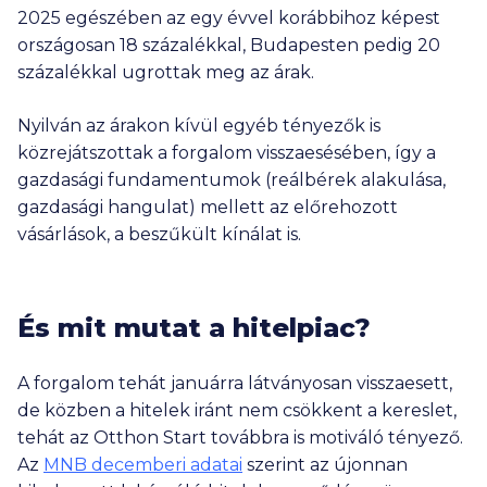
2025 egészében az egy évvel korábbihoz képest
országosan 18 százalékkal, Budapesten pedig 20
százalékkal ugrottak meg az árak.
Nyilván az árakon kívül egyéb tényezők is
közrejátszottak a forgalom visszaesésében, így a
gazdasági fundamentumok (reálbérek alakulása,
gazdasági hangulat) mellett az előrehozott
vásárlások, a beszűkült kínálat is.
És mit mutat a hitelpiac?
A forgalom tehát januárra látványosan visszaesett,
de közben a hitelek iránt nem csökkent a kereslet,
tehát az Otthon Start továbbra is motiváló tényező.
Az
MNB decemberi adatai
szerint az újonnan