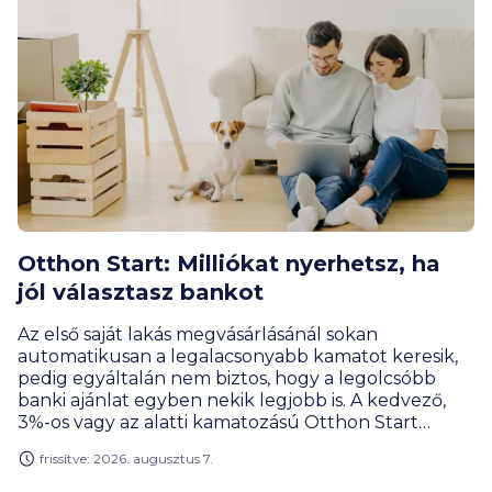
panelrekordok?
Otthon Start: Milliókat nyerhetsz, ha
jól választasz bankot
Az első saját lakás megvásárlásánál sokan
automatikusan a legalacsonyabb kamatot keresik,
pedig egyáltalán nem biztos, hogy a legolcsóbb
banki ajánlat egyben nekik legjobb is. A kedvező,
3%-os vagy az alatti kamatozású Otthon Start
konstrukciók között ma már a jóváírások, az
frissítve: 2026. augusztus 7.
igénylési feltételek és a teljes futamidő alatti
elvárások is legalább ennyire számítanak, ezért a