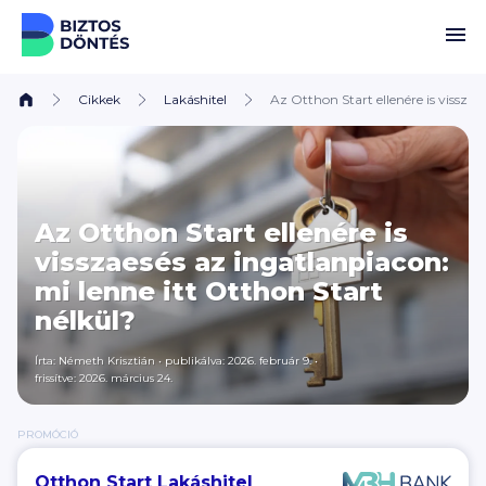
Ugrás a tartalomhoz
Cikkek
Lakáshitel
Az Otthon Start ellenére is visszae
Az Otthon Start ellenére is
visszaesés az ingatlanpiacon:
mi lenne itt Otthon Start
nélkül?
Írta:
Németh Krisztián
•
publikálva: 2026. február 9.
•
frissítve: 2026. március 24.
PROMÓCIÓ
Otthon Start Lakáshitel