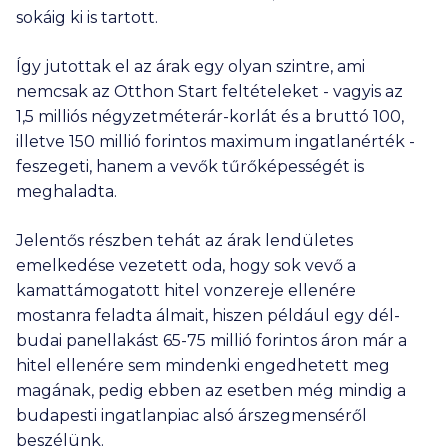
sokáig ki is tartott.
Így jutottak el az árak egy olyan szintre, ami
nemcsak az Otthon Start feltételeket - vagyis az
1,5 milliós
négyzetméterár-korlát és a bruttó 100,
illetve
150 millió
forintos maximum ingatlanérték -
feszegeti, hanem a vevők tűrőképességét is
meghaladta.
Jelentős részben tehát az árak lendületes
emelkedése vezetett oda, hogy sok vevő a
kamattámogatott hitel vonzereje ellenére
mostanra feladta álmait, hiszen például egy dél-
budai panellakást
65-75 millió
forintos áron már a
hitel ellenére sem mindenki engedhetett meg
magának, pedig ebben az esetben még mindig a
budapesti ingatlanpiac alsó árszegmenséről
beszélünk.