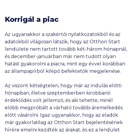
Korrigál a piac
Az ugyanakkor a szakértői nyilatkozatokból és az
adatokból világosan látszik, hogy az Otthon Start
lendülete nem tartott tovább két-három hónapnál,
és december-januárban már nem tudott olyan
hatást gyakorolni a piacra, mint egy évvel korábban
az állampapírból kilépő befektetők megjelenése.
Az viszont kétségtelen, hogy már az indulás előtti
hónapban, illetve szeptemberben kirobbanó
érdeklődés volt jellemző, és aki tehette, minél
előbb megpróbált a várható további áremelkedés
előtt vásárolni. Igaz ugyanakkor, hogy az eladók
már gyakorlatilag az Otthon Start bejelentésének
hírére emelni kezdték az árakat, és ez a lendület