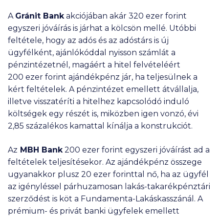
A
Gránit Ban
k
akciójában akár
320 ezer
forint
egyszeri jóváírás is járhat a kölcsön mellé. Utóbbi
feltétele, hogy az adós és az adóstárs is új
ügyfélként, ajánlókóddal nyisson számlát a
pénzintézetnél, magáért a hitel felvételéért
200 ezer
forint ajándékpénz jár, ha teljesülnek a
kért feltételek. A pénzintézet emellett átvállalja,
illetve visszatéríti a hitelhez kapcsolódó induló
költségek egy részét is, miközben igen vonzó, évi
2,85 százalékos kamattal kínálja a konstrukciót.
Az
MBH Ban
k
200 ezer
forint egyszeri jóváírást ad a
feltételek teljesítésekor. Az ajándékpénz összege
ugyanakkor plusz
20 ezer
forinttal nő, ha az ügyfél
az igényléssel párhuzamosan lakás-takarékpénztári
szerződést is köt a Fundamenta-Lakáskasszánál. A
prémium- és privát banki ügyfelek emellett