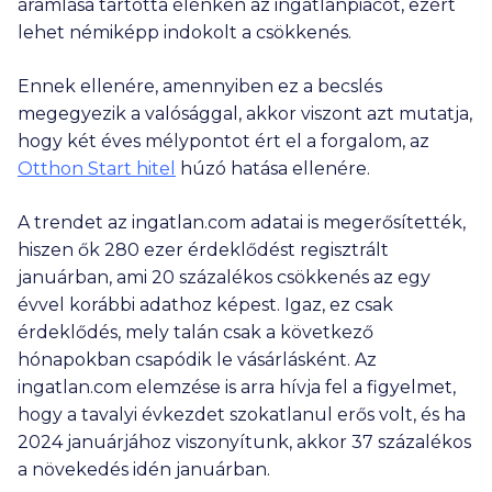
áramlása tartotta élénken az ingatlanpiacot, ezért
lehet némiképp indokolt a csökkenés.
Ennek ellenére, amennyiben ez a becslés
megegyezik a valósággal, akkor viszont azt mutatja,
hogy két éves mélypontot ért el a forgalom, az
Otthon Start hitel
húzó hatása ellenére.
A trendet az ingatlan.com adatai is megerősítették,
hiszen ők
280 ezer
érdeklődést regisztrált
januárban, ami 20 százalékos csökkenés az egy
évvel korábbi adathoz képest. Igaz, ez csak
érdeklődés, mely talán csak a következő
hónapokban csapódik le vásárlásként. Az
ingatlan.com elemzése is arra hívja fel a figyelmet,
hogy a tavalyi évkezdet szokatlanul erős volt, és ha
2024 januárjához viszonyítunk, akkor 37 százalékos
a növekedés idén januárban.