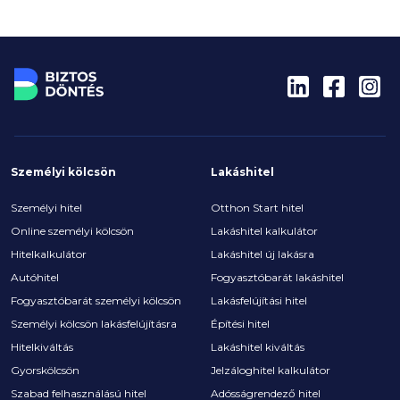
végső döntést nem csak az összköltség, hanem a
teljes kép alapján érdemes meghozni.
Személyi kölcsön
Lakáshitel
Személyi hitel
Otthon Start hitel
Online személyi kölcsön
Lakáshitel kalkulátor
Hitelkalkulátor
Lakáshitel új lakásra
Autóhitel
Fogyasztóbarát lakáshitel
Fogyasztóbarát személyi kölcsön
Lakásfelújítási hitel
Személyi kölcsön lakásfelújításra
Építési hitel
Hitelkiváltás
Lakáshitel kiváltás
Gyorskölcsön
Jelzáloghitel kalkulátor
Szabad felhasználású hitel
Adósságrendező hitel