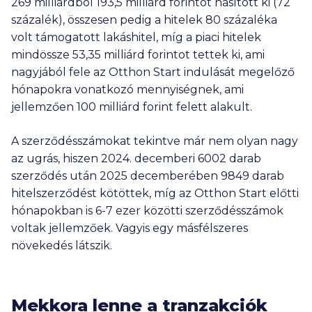
269 milliárdból
193,5 milliárd
forintot hasított ki (72
százalék), összesen pedig a hitelek 80 százaléka
volt támogatott lakáshitel, míg a piaci hitelek
mindössze
53,35 milliárd
forintot tettek ki, ami
nagyjából fele az Otthon Start indulását megelőző
hónapokra vonatkozó mennyiségnek, ami
jellemzően
100 milliárd
forint felett alakult.
A szerződésszámokat tekintve már nem olyan nagy
az ugrás, hiszen 2024. decemberi 6002 darab
szerződés után 2025 decemberében 9849 darab
hitelszerződést kötöttek, míg az Otthon Start előtti
hónapokban is
6-7 ezer
közötti szerződésszámok
voltak jellemzőek. Vagyis egy másfélszeres
növekedés látszik.
Mekkora lenne a tranzakciók