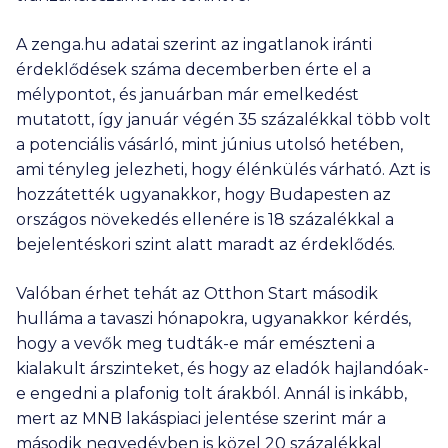
A zenga.hu adatai szerint az ingatlanok iránti
érdeklődések száma decemberben érte el a
mélypontot, és januárban már emelkedést
mutatott, így január végén 35 százalékkal több volt
a potenciális vásárló, mint június utolsó hetében,
ami tényleg jelezheti, hogy élénkülés várható. Azt is
hozzátették ugyanakkor, hogy Budapesten az
országos növekedés ellenére is 18 százalékkal a
bejelentéskori szint alatt maradt az érdeklődés.
Valóban érhet tehát az Otthon Start második
hulláma a tavaszi hónapokra, ugyanakkor kérdés,
hogy a vevők meg tudták-e már emészteni a
kialakult árszinteket, és hogy az eladók hajlandóak-
e engedni a plafonig tolt árakból. Annál is inkább,
mert az MNB lakáspiaci jelentése szerint már a
második negyedévben is közel 20 százalékkal