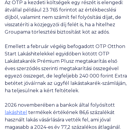
Az OTP a kezdeti költségek egy részét is elengedi:
átvállal például
23 765
forintot az értékbecslési
díjból, valamint nem számít fel folyósítási díjat, de
visszatéríti a közjegyzői díj felét is, ha a hitelhez
Groupama törlesztési biztosítást köt az adós.
Emellett a február végéig befogadott OTP Otthon
Start Lakáshitelekkel egyidőben kötött OTP
Lakástakarék Prémium Plusz megtakarítás első
éves szerződés szerinti megtakarítási összegével
egyező összeget, de legfeljebb
240 000
forint Extra
betétet jóváírnak az ügyfél lakástakarék-számláján,
ha teljesülnek a kért feltételek.
2026 novemberében a bankok által folyósított
lakáshitel
termékek értékének 86,6 százalékát
használt lakás vásárlására vették fel, ami jóval
magasabb a 2024-es év 77,2 százalékos átlagánál.