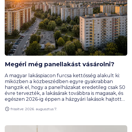
Megéri még panellakást vásárolni?
A magyar lakáspiacon furcsa kettősség alakult ki:
miközben a közbeszédben egyre gyakrabban
hangzik el, hogy a panelházakat eredetileg csak 50
évre tervezték, a lakásárak továbbra is magasak, és
egészen 2026-ig éppen a házgyári lakások hajtották
a legjobban a drágulás motorját. Rengeteg
frissítve: 2026. augusztus 7.
vevőnek továbbra is ezek jelentik a leginkább
elérhető városi lakásformát. Miért olyan népszerűek
ezek a lakások, és kinek éri meg a panel? Hogyan
alakult a lakáspiac, az árak és mik a legérdekesebb