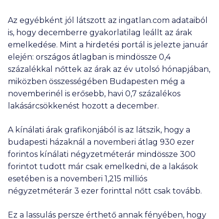
Az egyébként jól látszott az ingatlan.com adataiból
is, hogy decemberre gyakorlatilag leállt az árak
emelkedése. Mint a hirdetési portál is jelezte január
elején: országos átlagban is mindössze 0,4
százalékkal nőttek az árak az év utolsó hónapjában,
miközben összességében Budapesten még a
novemberinél is erősebb, havi 0,7 százalékos
lakásárcsökkenést hozott a december.
A kínálati árak grafikonjából is az látszik, hogy a
budapesti házaknál a novemberi átlag
930 ezer
forintos kínálati négyzetméterár mindössze 300
forintot tudott már csak emelkedni, de a lakások
esetében is a novemberi
1,215 milliós
négyzetméterár
3 ezer
forinttal nőtt csak tovább.
Ez a lassulás persze érthető annak fényében, hogy