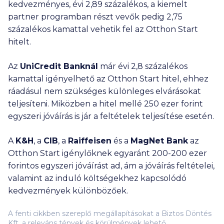
kedvezményes, évi 2,89 százalékos, a kiemelt
partner programban részt vevők pedig 2,75
százalékos kamattal vehetik fel az Otthon Start
hitelt.
Az
UniCredit Banknál
már évi 2,8 százalékos
kamattal igényelhető az Otthon Start hitel, ehhez
ráadásul nem szükséges különleges elvárásokat
teljesíteni. Miközben a hitel mellé
250 ezer
forint
egyszeri jóváírás is jár a feltételek teljesítése esetén.
A
K&H
, a
CIB
, a
Raiffeisen
és a
MagNet Bank
az
Otthon Start igénylőknek egyaránt
200-200 ezer
forintos egyszeri jóváírást ad, ám a jóváírás feltételei,
valamint az induló költségekhez kapcsolódó
kedvezmények különbözőek.
A fenti cikkben szereplő megállapításokat a Biztos Döntés
Kft. a releváns tények és körülmények lehető