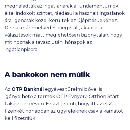
meghaladták az ingatlanárak a fundamentumok
által indokolt szintet, ráadásul a használt ingatlanok
árai igencsak közel kerültek az újépítésűekéhez.
De ha az áremelkedés meg is áll, akkor is a
választások miatt meglehetősen bizonytalan, hogy
mit hoznak a tavasz utáni hónapok az
ingatlanpiacra.
A bankokon nem múlik
Az
OTP Banknál
egyéves türelmi idővel is
igényelhető a termék OTP Évnyerő Otthon Start
Lakáshitel néven. Ez azt jelenti, hogy itt az első
tizenkét hónapban az ügyfeleknek csak a kamatot
kell fizetniük.