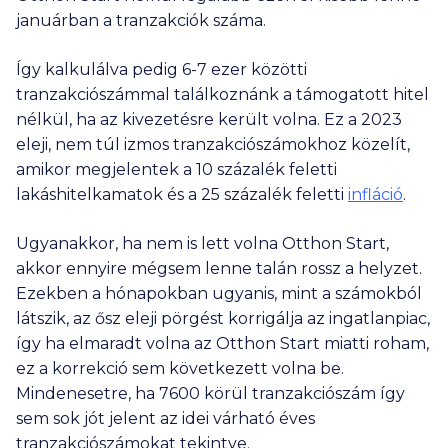
januárban a tranzakciók száma.
Így kalkulálva pedig
6-7 ezer
közötti
tranzakciószámmal találkoznánk a támogatott hitel
nélkül, ha az kivezetésre került volna. Ez a 2023
eleji, nem túl izmos tranzakciószámokhoz közelít,
amikor megjelentek a 10 százalék feletti
lakáshitelkamatok és a 25 százalék feletti
infláció
.
Ugyanakkor, ha nem is lett volna Otthon Start,
akkor ennyire mégsem lenne talán rossz a helyzet.
Ezekben a hónapokban ugyanis, mint a számokból
látszik, az ősz eleji pörgést korrigálja az ingatlanpiac,
így ha elmaradt volna az Otthon Start miatti roham,
ez a korrekció sem következett volna be.
Mindenesetre, ha 7600 körül tranzakciószám így
sem sok jót jelent az idei várható éves
tranzakciószámokat tekintve.