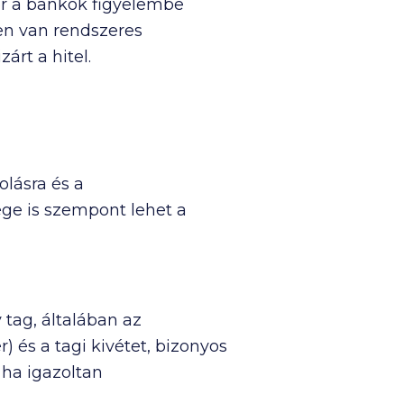
kor a bankok figyelembe
en van rendszeres
árt a hitel.
olásra és a
ge is szempont lehet a
 tag, általában az
 és a tagi kivétet, bizonyos
 ha igazoltan