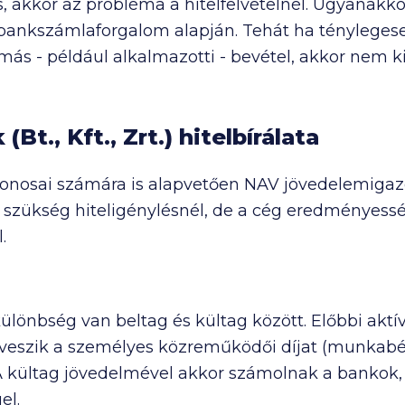
s, akkor az probléma a hitelfelvételnél. Ugyanak
 bankszámlaforgalom alapján. Tehát ha tényleges
más - például alkalmazotti - bevétel, akkor nem kiz
(Bt., Kft., Zrt.) hitelbírálata
jdonosai számára is alapvetően NAV jövedelemigaz
szükség hiteligénylésnél, de a cég eredményessé
.
ülönbség van beltag és kültag között. Előbbi aktív
veszik a személyes közreműködői díjat (munkabér)
 A kültag jövedelmével akkor számolnak a bankok,
el.