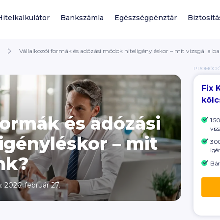
Hitelkalkulátor
Bankszámla
Egészségpénztár
Biztosítá
Vállalkozói formák és adózási módok hiteligényléskor – mit vizsgál a b
PROMÓCI
Fix 
köl
formák és adózási
1 5
viss
igényléskor – mit
300
igé
ank?
Bár
: 2026. február 27.