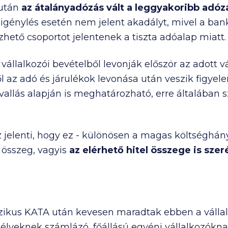
után
az átalányadózás vált a leggyakoribb adóz
ligénylés esetén nem jelent akadályt, mivel a ba
zhető csoportot jelentenek a tiszta adóalap miatt.
állalkozói bevételből levonják először az adott vá
 az adó és járulékok levonása után veszik figyel
allás alapján is meghatározható, erre általában s
z jelenti, hogy ez - különösen a magas költséghán
összeg, vagyis
az elérhető hitel összege is szer
ikus KATA után kevesen maradtak ebben a vállal
lyeknek számlázó, főállású egyéni vállalkozóknak