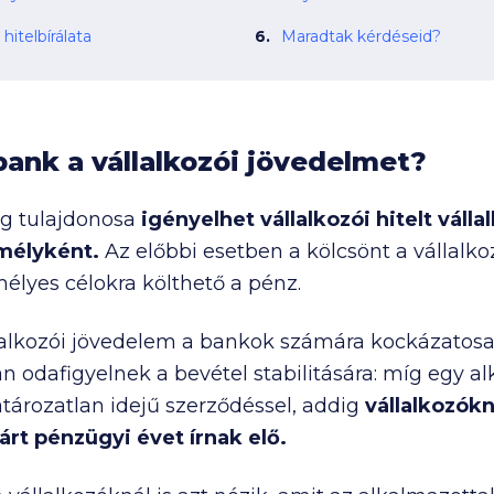
 hitelbírálata
Maradtak kérdéseid?
bank a vállalkozói jövedelmet?
cég tulajdonosa
igényelhet vállalkozói hitelt vál
mélyként.
Az előbbi esetben a kölcsönt a vállalkozá
lyes célokra költhető a pénz.
llalkozói jövedelem a bankok számára kockázatosa
an odafigyelnek a bevétel stabilitására: míg egy 
ározatlan idejű szerződéssel, addig
vállalkozókn
árt pénzügyi évet írnak elő.