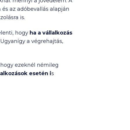
aknál: mennyi a jövedelem. A
 és az adóbevallás alapján
olásra is.
elenti, hogy
ha a vállalkozás
.
Ugyanígy a végrehajtás,
, hogy ezeknél némileg
lalkozások esetén i
s