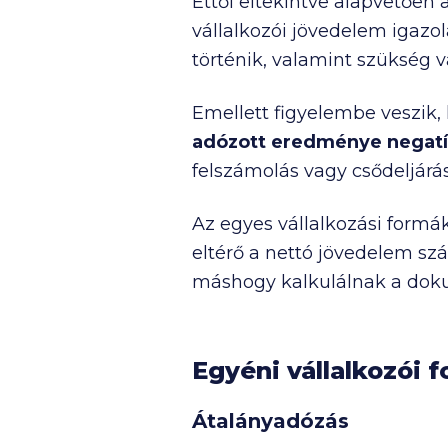
Ettől eltekintve alapvetően 
vállalkozói jövedelem igazo
történik, valamint szükség v
Emellett figyelembe veszik, 
adózott eredménye negatív
felszámolás vagy csődeljárás
Az egyes vállalkozási formá
eltérő a nettó jövedelem szá
máshogy kalkulálnak a dok
Egyéni vállalkozói 
Átalányadózás