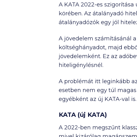
A KATA 2022-es szigorítása 
körében. Az átalányadó hite
átalányadózók egy jól hitele
A jövedelem számításánál a v
költséghányadot, majd ebből
jövedelemként. Ez az adóbev
hiteligénylésnél.
A problémát itt leginkább a
esetben nem egy túl magas 
egyébként az új KATA-val is.
KATA (új KATA)
A 2022-ben megszűnt klassz
mivel kizárólag magánszemé