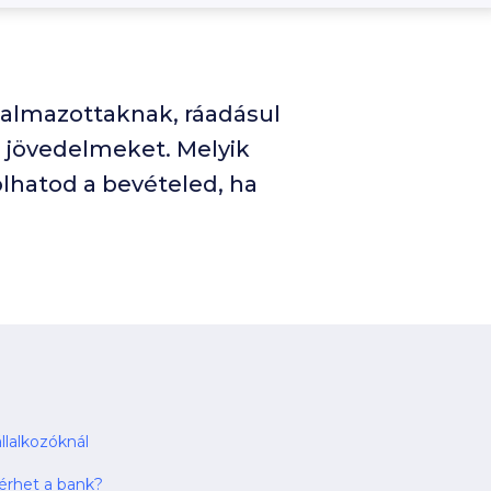
kalmazottaknak, ráadásul
 jövedelmeket. Melyik
olhatod a bevételed, ha
állalkozóknál
rhet a bank?