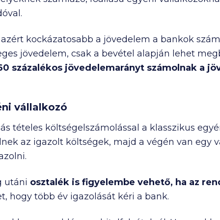
dóval.
 azért kockázatosabb a jövedelem a bankok számá
eges jövedelem, csak a bevétel alapján lehet meg
 60 százalékos jövedelemarányt számolnak a j
i vállalkozó
s tételes költségelszámolással a klasszikus egyén
nek az igazolt költségek, majd a végén van egy vá
azolni.
g utáni
osztalék is figyelembe vehető, ha az re
, hogy több év igazolását kéri a bank.