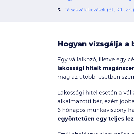
Társas vállalkozások (Bt., Kft., Zrt.)
Hogyan vizsgálja a 
Egy vállalkozó, illetve egy 
lakossági hitelt magánsze
mag az utóbbi esetben szemé
Lakossági hitel esetén a vá
alkalmazotti bér, ezért jobb
6 hónapos munkaviszony hat
egyöntetűen egy teljes lez