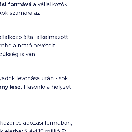
ási formává
a vállalkozók
nkok számára az
llalkozó által alkalmazott
embe a nettó bevételt
zükség is van
yadok levonása után - sok
ény lesz.
Hasonló a helyzet
kozói és adózási formában,
 elérhető, évi
18 millió Ft