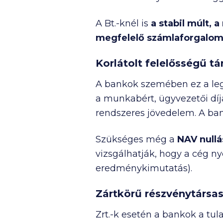
A Bt.-knél is
a stabil múlt, 
megfelelő számlaforgalom 
Korlátolt felelősségű tá
A bankok szemében ez a legs
a munkabért, ügyvezetői díja
rendszeres jövedelem. A ba
Szükséges még a
NAV nullá
vizsgálhatják, hogy a cég ny
eredménykimutatás).
Zártkörű részvénytársas
Zrt.-k esetén a bankok a tul