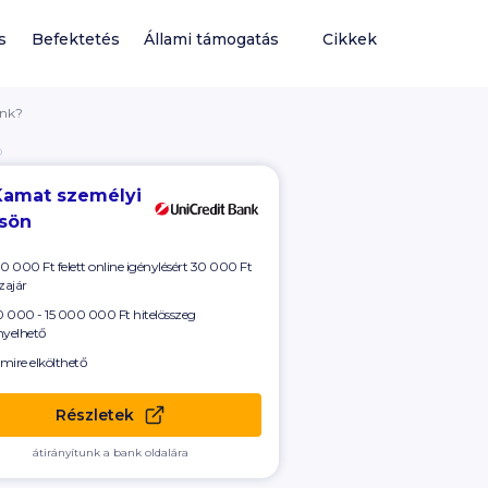
s
Befektetés
Állami támogatás
Cikkek
ank?
Ó
Kamat személyi
csön
00 000
Ft felett online igénylésért
30 000
Ft
zajár
 000 - 15 000 000 Ft
hitelösszeg
nyelhető
mire elkölthető
Részletek
átirányítunk a bank oldalára