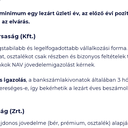
a minimum egy lezárt üzleti év, az előző évi poz
az elvárás.
rsaság (Kft.)
tabilabb és legelfogadottabb vállalkozási forma
t, osztalékot csak részben és bizonyos feltételek
nkok NAV jövedelemigazolást kérnek.
s igazolás
, a bankszámlakivonatok általában 3 h
ereséges-e, így bekérhetik a lezárt éves beszámol
ág (Zrt.)
ajdonos jövedelme (bér, prémium, osztalék) alapján