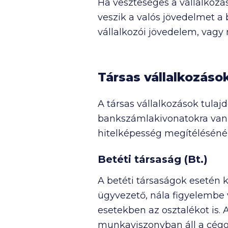
Ha veszteséges a vállalkozá
veszik a valós jövedelmet a
vállalkozói jövedelem, vagy 
Társas vállalkozások 
A társas vállalkozások tula
bankszámlakivonatokra van 
hitelképesség megítélésénél
Betéti társaság (Bt.)
A betéti társaságok esetén k
ügyvezető, nála figyelembe 
esetekben az osztalékot is.
munkaviszonyban áll a cégg