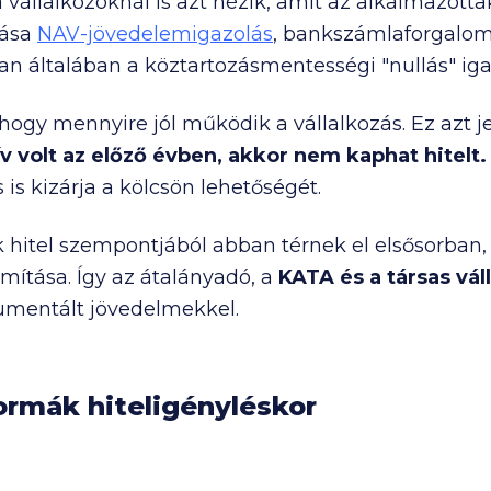
a vállalkozóknál is azt nézik, amit az alkalmazott
lása
NAV-jövedelemigazolás
, bankszámlaforgalom
an általában a köztartozásmentességi "nullás" igaz
hogy mennyire jól működik a vállalkozás. Ez azt j
 volt az előző évben, akkor nem kaphat hitelt
 is kizárja a kölcsön lehetőségét.
k hitel szempontjából abban térnek el elsősorban
mítása. Így az átalányadó, a
KATA és a társas vál
umentált jövedelmekkel.
formák hiteligényléskor