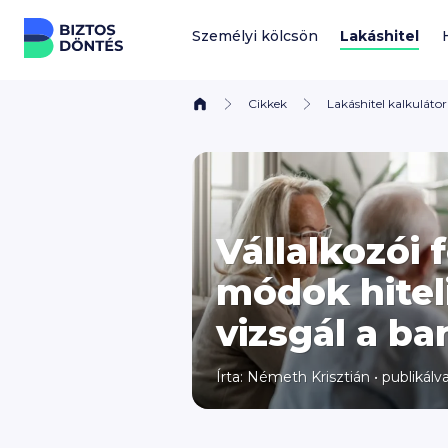
Ugrás a tartalomhoz
Személyi kölcsön
Lakáshitel
Cikkek
Lakáshitel kalkulátor
Vállalkozói 
módok hitel
vizsgál a b
Írta:
Németh Krisztián
•
publikálva