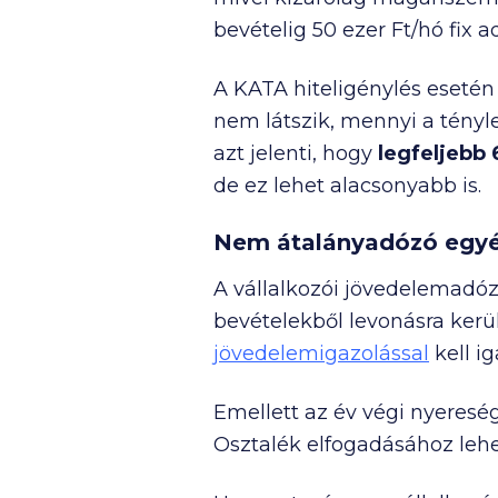
bevételig
50 ezer Ft
/hó fix a
A KATA hiteligénylés esetén
nem látszik, mennyi a tényl
azt jelenti, hogy
legfeljebb
de ez lehet alacsonyabb is.
Nem átalányadózó egyén
A vállalkozói jövedelemadózá
bevételekből levonásra kerül
jövedelemigazolással
kell ig
Emellett az év végi nyeresé
Osztalék elfogadásához lehet