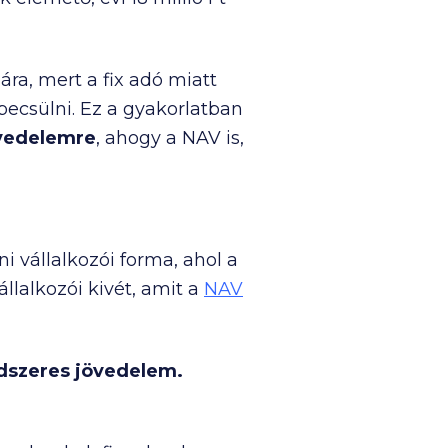
ra, mert a fix adó miatt
becsülni. Ez a gyakorlatban
övedelemre
, ahogy a NAV is,
i vállalkozói forma, ahol a
llalkozói kivét, amit a
NAV
ndszeres jövedelem.