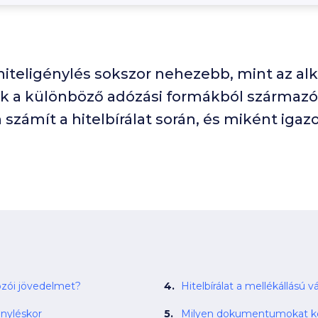
hiteligénylés sokszor nehezebb, mint az al
ik a különböző adózási formákból származó
 számít a hitelbírálat során, és miként igaz
kozói jövedelmet?
Hitelbírálat a mellékállású v
ényléskor
Milyen dokumentumokat ké