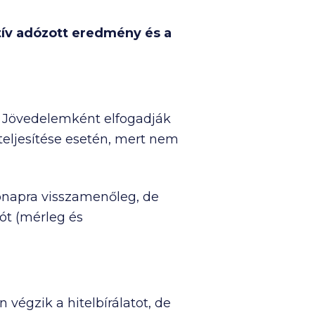
itív adózott eredmény és a
. Jövedelemként elfogadják
 teljesítése esetén, mert nem
ónapra visszamenőleg, de
ót (mérleg és
 végzik a hitelbírálatot, de