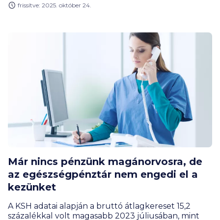
frissítve: 2025. október 24.
Útmutatónkból megtudod miért van ez így, és
mutatunk két olyan biztosítást, ami a fogászati
problémákra is fedezetet nyújt.
Már nincs pénzünk magánorvosra, de
az egészségpénztár nem engedi el a
kezünket
A KSH adatai alapján a bruttó átlagkereset 15,2
százalékkal volt magasabb 2023 júliusában, mint