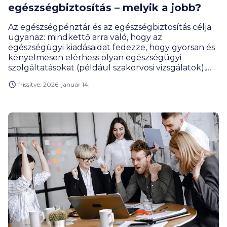
egészségbiztosítás – melyik a jobb?
Az egészségpénztár és az egészségbiztosítás célja
ugyanaz: mindkettő arra való, hogy az
egészségügyi kiadásaidat fedezze, hogy gyorsan és
kényelmesen elérhess olyan egészségügyi
szolgáltatásokat (például szakorvosi vizsgálatok),
amelyre egyébként nem feltétlenül lenne
frissítve: 2026. január 14.
lehetőséged, és közben spórolj a kiadásaidon.