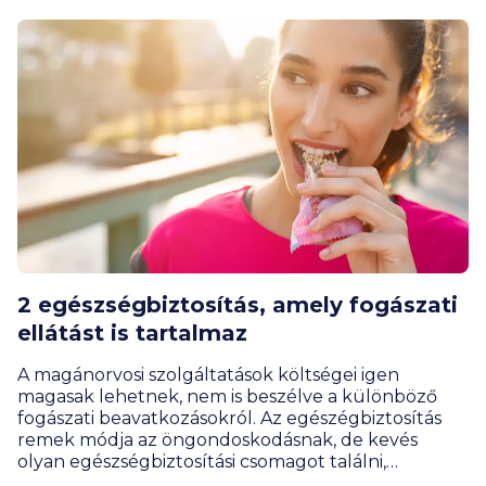
2 egészségbiztosítás, amely fogászati
ellátást is tartalmaz
A magánorvosi szolgáltatások költségei igen
magasak lehetnek, nem is beszélve a különböző
fogászati beavatkozásokról. Az egészégbiztosítás
remek módja az öngondoskodásnak, de kevés
olyan egészségbiztosítási csomagot találni,
amelyben benne van a fogászati ellátás is.