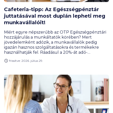
Cafeteria-tipp: Az Egészségpénztár
juttatásával most duplán lepheti meg
munkavállalóit!
Miért egyre népszerűbb az OTP Egészségpénztári
hozzájárulás a munkáltatók körében? Mert
jövedelemként adózik, a munkavállalók pedig
igazán hasznos szolgáltatásokra és termékekre
használhatják fel. Ráadásul a 20%-át adó-
visszatérítésként is visszakaphatják. Most pedig még
frissítve: 2026. július 29.
ajándékkal is kedvez az OTP Egészségpénztár az új
munkáltató partnereknek! Ismerje meg az
előnyöket, és szerződjön most!