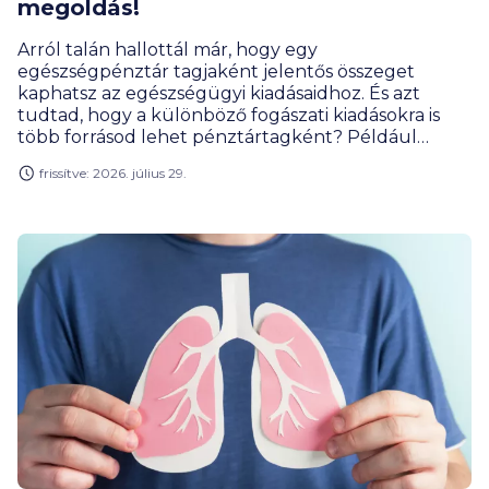
megoldás!
Arról talán hallottál már, hogy egy
egészségpénztár tagjaként jelentős összeget
kaphatsz az egészségügyi kiadásaidhoz. És azt
tudtad, hogy a különböző fogászati kiadásokra is
több forrásod lehet pénztártagként? Például
fogtömésre, fogimplantátumra vagy
frissítve: 2026. július 29.
fogszabályozóra. Mutatjuk, hogyan juthatsz akár
közel 150 000 forinthoz pusztán némi
odafigyeléssel, és az OTP Egészségpénztárral.