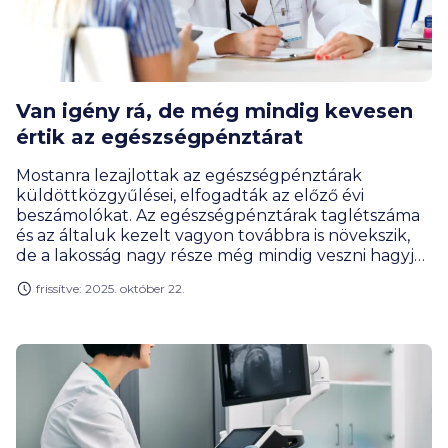
Van igény rá, de még mindig kevesen
értik az egészségpénztárat
Mostanra lezajlottak az egészségpénztárak
küldöttközgyűlései, elfogadták az előző évi
beszámolókat. Az egészségpénztárak taglétszáma
és az általuk kezelt vagyon továbbra is növekszik,
de a lakosság nagy része még mindig veszni hagyja
az akár 150 ezer forint állami támogatást. A
frissítve: 2025. október 22.
BiztosDöntés.hu arra keresi a választ, hogy miért
van ez így.