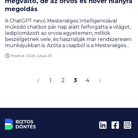
megváltó, de az orvos és nővér hiányra
megoldás
A ChatGPT nevű Mesterséges Intelligenciával
működő chatbot pár nap alatt felforgatta a világot,
lediplomázott az orvosi egyetemen, milliók
beszélgetnek vele, és használják már rendszeresen
munkájukban is. Azóta a csapból is a Mesterséges
Intelligencia forradalmi erejéről szóló történetek
frissítve: 2026. július 29.
folynak. Megjelentek a techno optimisták, akik a
világ megváltását várják tőle, és a géprombolók,
akik az emberiség végét, illetve tömeges
munkanélküliséget vizionálnak. Az MI valójában,
1
2
3
4
sok területét forradalmasítja az életünknek, de ez
egy sokkal finomabb folyamat