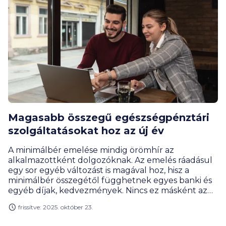
Magasabb összegű egészségpénztári
szolgáltatásokat hoz az új év
A minimálbér emelése mindig örömhír az
alkalmazottként dolgozóknak. Az emelés ráadásul
egy sor egyéb változást is magával hoz, hisz a
minimálbér összegétől függhetnek egyes banki és
egyéb díjak, kedvezmények. Nincs ez másként az
egészségpénztáraknál sem, ennek pedig bizonyára
frissítve: 2025. október 23.
örülnek majd az öngondoskodók.