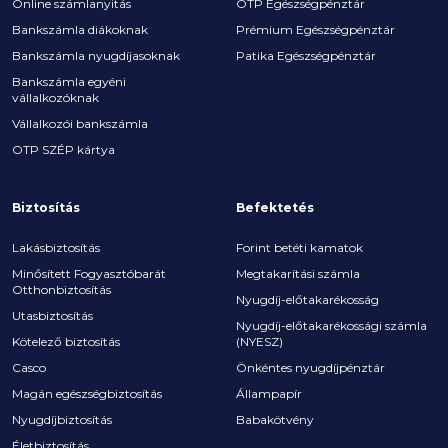
Online számlanyitás
OTP Egészségpénztár
Bankszámla diákoknak
Prémium Egészségpénztár
Bankszámla nyugdíjasoknak
Patika Egészségpénztár
Bankszámla egyéni
vállalkozóknak
Vállalkozói bankszámla
OTP SZÉP kártya
Biztosítás
Befektetés
Lakásbiztosítás
Forint betéti kamatok
Minősített Fogyasztóbarát
Megtakarítási számla
Otthonbiztosítás
Nyugdíj-előtakarékosság
Utasbiztosítás
Nyugdíj-előtakarékossági számla
Kötelező biztosítás
(NYESZ)
Casco
Önkéntes nyugdíjpénztár
Magán egészségbiztosítás
Állampapír
Nyugdíjbiztosítás
Babakötvény
Életbiztosítás