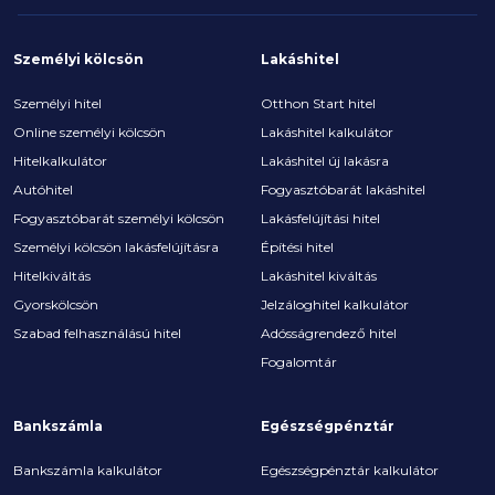
Személyi kölcsön
Lakáshitel
Személyi hitel
Otthon Start hitel
Online személyi kölcsön
Lakáshitel kalkulátor
Hitelkalkulátor
Lakáshitel új lakásra
Autóhitel
Fogyasztóbarát lakáshitel
Fogyasztóbarát személyi kölcsön
Lakásfelújítási hitel
Személyi kölcsön lakásfelújításra
Építési hitel
Hitelkiváltás
Lakáshitel kiváltás
Gyorskölcsön
Jelzáloghitel kalkulátor
Szabad felhasználású hitel
Adósságrendező hitel
Fogalomtár
Bankszámla
Egészségpénztár
Bankszámla kalkulátor
Egészségpénztár kalkulátor