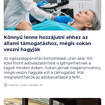
Könnyű lenne hozzájutni ehhez az
állami támogatáshoz, mégis sokan
veszni hagyják
Az egészségpénztári befizetéseik után akár 150
ezer forint adóvisszatérítést is igényelhetnek a
tagok minden évben. Sokan járnak magánorvoshoz,
mégis veszni hagyják ezt a támogatást. Már
megtekinthetők az adóbevallások a NAV
rendszerében, így az egészségpénztári tagok már
frissítve: 2025. október 23.
rendelkezhetnek az adó-visszatérítésükről. Nem
érdemes az állam zsebében hagyni ezt a pénzt -
figyelmeztet Gergely Péter, a BiztosDöntés.hu
pénzügyi szakértője.