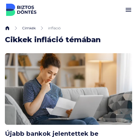
Ugrás a tartalomhoz
Címkék
infláció
Cikkek infláció témában
Újabb bankok jelentettek be