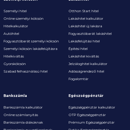
Személyi hitel
Otthon Start hitel
Online személyi kölcsön
Lakáshitel kalkulátor
Hitelkalkulátor
Lakáshitel új lakásra
Autóhitel
Fogyasztóbarát lakáshitel
Fogyasztóbarát személyi kölcsön
Lakásfelújítási hitel
Személyi kölcsön lakásfelújításra
Építési hitel
Hitelkiváltás
Lakáshitel kiváltás
Gyorskölcsön
Jelzáloghitel kalkulátor
Szabad felhasználású hitel
Adósságrendező hitel
Fogalomtár
Bankszámla
Egészségpénztár
Bankszámla kalkulátor
Egészségpénztár kalkulátor
Online számlanyitás
OTP Egészségpénztár
Bankszámla diákoknak
Prémium Egészségpénztár
Bankszámla nyugdíjasoknak
Patika Egészségpénztár