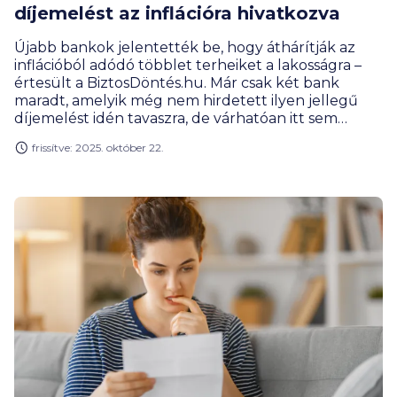
díjemelést az inflációra hivatkozva
Újabb bankok jelentették be, hogy áthárítják az
inflációból adódó többlet terheiket a lakosságra –
értesült a BiztosDöntés.hu. Már csak két bank
maradt, amelyik még nem hirdetett ilyen jellegű
díjemelést idén tavaszra, de várhatóan itt sem
ússzák meg a drágulást az ügyfelek.
frissítve: 2025. október 22.