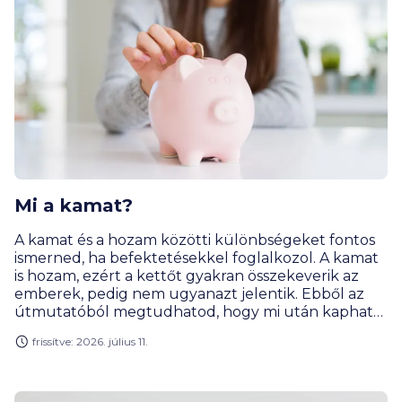
Mi a kamat?
A kamat és a hozam közötti különbségeket fontos
ismerned, ha befektetésekkel foglalkozol. A kamat
is hozam, ezért a kettőt gyakran összekeverik az
emberek, pedig nem ugyanazt jelentik. Ebből az
útmutatóból megtudhatod, hogy mi után kaphatsz
kamatot, mekkorát, és mennyi adót kell fizetned
frissítve: 2026. július 11.
utána. Azt is elmondjuk hogyan válassz befektetést,
hogy jól járj vele, és hogyan csökkentheted a
kockázatot. Vágjunk is bele!