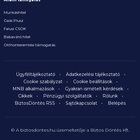
Munkáshitel
Csok Plusz
Falusi CSOK
Babaváró hitel
Otthonteremtési támogatás
Ügyféltájékoztató
Adatkezelési tájékoztató
Cookie szabályzat
Cookie beállítások
MNB alkalmazások
Gyakran ismételt kérdések
Cikkek
Pénzügyi szolgáltatók
Rólunk
BiztosDöntés RSS
Sajtókapcsolat
Belépés
© A biztosdontes.hu üzemeltetője a Biztos Döntés Kft.