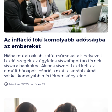
Az infláció löki komolyabb adósságba
az embereket
Hiába mutatnak abszolút csúcsokat a kihelyezett
hitelösszegek, az ügyfelek visszafogottan térnek
vissza a bankokba. Akinek viszont hitel kell, az
elmúlt hónapok inflációja miatt a korábbiaknál
sokkal komolyabb mértékben kénytelen
eladósodni. Gergely Péter, a BiztosDöntés.hu
frissítve: 2025. október 22.
pénzügyi szakértője szerint az év hátralévő
részében szinte lehetetlen behozni a 2019-es év
szerződésszám-csúcsát, mivel a „bezzegév” második
felét nagyon megnyomta az öt évvel ezelőtt indult
babaváró.