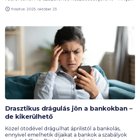
fel a figyelmet Gergely Péter, a BiztosDöntés.hu
frissítve: 2025. október 23.
pénzügyi szakértője. A devizabetét állomány
alakulását nagyban befolyásolja majd, hogy az új
lekötéseknek magas bázissal kell felvenniük a
versenyt.
Drasztikus drágulás jön a bankokban –
de kikerülhető
Közel ötödével drágulhat áprilistól a bankolás,
ennyivel emelhetik díjaikat a bankok a szabályok