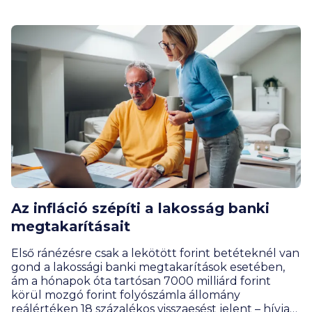
Az infláció szépíti a lakosság banki
megtakarításait
Első ránézésre csak a lekötött forint betéteknél van
gond a lakossági banki megtakarítások esetében,
ám a hónapok óta tartósan 7000 milliárd forint
körül mozgó forint folyószámla állomány
reálértéken 18 százalékos visszaesést jelent – hívja