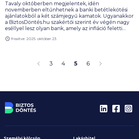
Tavaly októberben megjelentek, idén
novemberben eltűnhetnek a banki betétlekötési
ajánlatokból a két számjegyű kamatok. Ugyanakkor
a BiztosDöntés.hu szakértői szerint év végén nagy
eséllyel lesz olyan bank, amely az infláció feletti
(reál)kamatot ajánl ügyfeleinek.
frissítve: 2025. október 23.
3
4
5
6
Személyi kölcsön
Lakáshitel