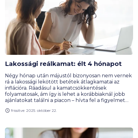
Lakossági reálkamat: élt 4 hónapot
Négy hónap után májustól bizonyosan nem vernek
rá a lakossági lekötött betétek átlagkamatai az
inflációra. Ráadásul a kamatcsökkentések
folyamatosak, ám így is lehet a korábbiaknál jobb
ajánlatokat találni a piacon – hívta fel a figyelmet
Gergely Péter, a BiztosDöntés.hu pénzügyi
frissítve: 2025. október 22.
szakértője.