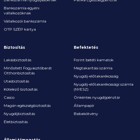
Bankszámla egyéni
vállalkozóknak
Vállalkozói bankszámla
OTP SZÉP kártya
Biztosítás
Befektetés
Lakásbiztosítás
Forint betéti kamatok
Minősített Fogyasztóbarát
Megtakarítási számla
Otthonbiztosítás
Nyugdíj-előtakarékosság
Utasbiztosítás
Nyugdíj-előtakarékossági számla
Kötelező biztosítás
(NYESZ)
Casco
Önkéntes nyugdíjpénztár
Magán egészségbiztosítás
Állampapír
Nyugdíjbiztosítás
Babakötvény
Életbiztosítás
Állami támogatás