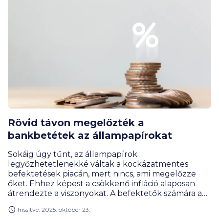
Rövid távon megelőzték a
bankbetétek az állampapírokat
Sokáig úgy tűnt, az állampapírok
legyőzhetetlenekké váltak a kockázatmentes
befektetések piacán, mert nincs, ami megelőzze
őket. Ehhez képest a csökkenő infláció alaposan
átrendezte a viszonyokat. A befektetők számára a
már legyőzöttnek hitt bankbetétek újra
frissítve: 2025. október 23.
alternatívává váltak.