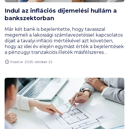
Indul az inflációs díjemelési hullám a
bankszektorban
Már két bank is bejelentette, hogy tavasszal
megemeli a lakossági számlavezetéssel kapcsolatos
díjait a tavalyi infláció mértékével azt követően,
hogy az idei év elején egymást érték a bejelentések
a pénzügyi tranzakciós illeték másfélszeres
emelkedésének áthárításáról – értesült a
frissítve: 2025. október 22.
BiztosDöntés.hu.