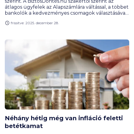
szerint. A BiztosDöntés.hu szakértői szerint az
átlagos ügyfelek az Alapszámlára váltással, a többet
bankolók a kedvezményes csomagok választásával
és az sms-szolgáltatás push-üzenetre cserélésével
frissítve: 2025. december 28.
ennek ellenére több ezer forinttal csökkenthetik a
banki költségeiket az idén.
Néhány hétig még van infláció feletti
betétkamat