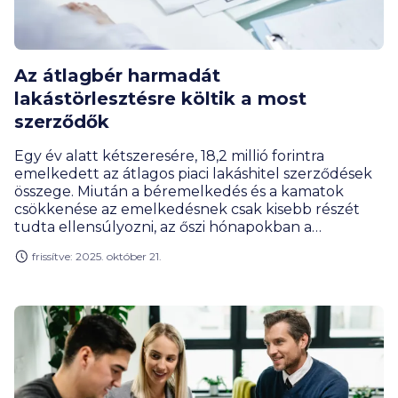
Az átlagbér harmadát
lakástörlesztésre költik a most
szerződők
Egy év alatt kétszeresére, 18,2 millió forintra
emelkedett az átlagos piaci lakáshitel szerződések
összege. Miután a béremelkedés és a kamatok
csökkenése az emelkedésnek csak kisebb részét
tudta ellensúlyozni, az őszi hónapokban a
bankokkal szerződő családok már azt vállalták,
frissítve: 2025. október 21.
hogy a nettó átlagbér 33 százalékának megfelelő
törlesztőrészletet fizetnek – hívja fel a figyelmet
Gergely Péter, a BiztosDöntés.hu pénzügyi
szakértője.