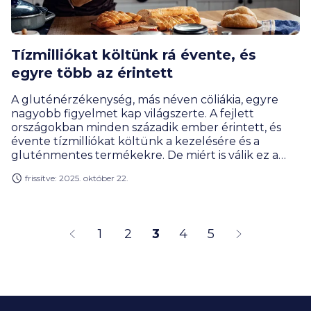
Tízmilliókat költünk rá évente, és
egyre több az érintett
A gluténérzékenység, más néven cöliákia, egyre
nagyobb figyelmet kap világszerte. A fejlett
országokban minden századik ember érintett, és
évente tízmilliókat költünk a kezelésére és a
gluténmentes termékekre. De miért is válik ez a
betegség egyre gyakoribbá, és mit mutatnak a
frissítve: 2025. október 22.
statisztikák? És hogyan kaphatunk anyagi
segítséget a lisztérzékenységgel kapcsolatos
kiadásokhoz? Mutatjuk!
1
2
3
4
5