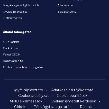
Magán egészségbiztosítás
Állampapír
Nyugdíjbiztosítás
Babakötvény
Életbiztosítás
Állami támogatás
Munkáshitel
Csok Plusz
Falusi CSOK
Babaváró hitel
Otthonteremtési támogatás
Ügyféltájékoztató
Adatkezelési tájékoztató
Cookie szabályzat
Cookie beállítások
MNB alkalmazások
Gyakran ismételt kérdések
Cikkek
Pénzügyi szolgáltatók
Rólunk