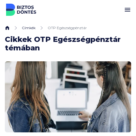
Ugrás a tartalomhoz
Címkék
OTP Egészségpénztár
Cikkek OTP Egészségpénztár
témában