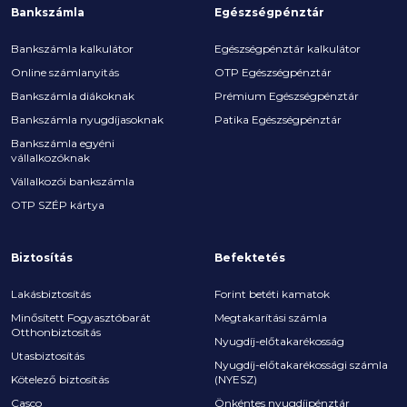
Bankszámla
Egészségpénztár
Bankszámla kalkulátor
Egészségpénztár kalkulátor
Online számlanyitás
OTP Egészségpénztár
Bankszámla diákoknak
Prémium Egészségpénztár
Bankszámla nyugdíjasoknak
Patika Egészségpénztár
Bankszámla egyéni
vállalkozóknak
Vállalkozói bankszámla
OTP SZÉP kártya
Biztosítás
Befektetés
Lakásbiztosítás
Forint betéti kamatok
Minősített Fogyasztóbarát
Megtakarítási számla
Otthonbiztosítás
Nyugdíj-előtakarékosság
Utasbiztosítás
Nyugdíj-előtakarékossági számla
Kötelező biztosítás
(NYESZ)
Casco
Önkéntes nyugdíjpénztár