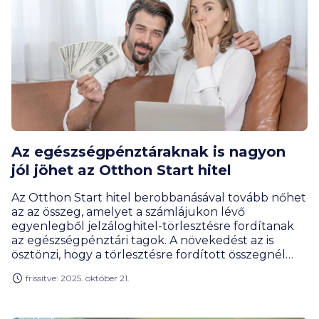
Az egészségpénztáraknak is nagyon
jól jöhet az Otthon Start hitel
Az Otthon Start hitel berobbanásával tovább nőhet
az az összeg, amelyet a számlájukon lévő
egyenlegből jelzáloghitel-törlesztésre fordítanak
az egészségpénztári tagok. A növekedést az is
ösztönzi, hogy a törlesztésre fordított összegnél
júliusban megszűnt a korábbi, 180 napos várakozási
frissítve: 2025. október 21.
idő – hívta fel a figyelmet Gergely Péter, a
BiztosDöntés.hu pénzügyi szakértője. A
jelzáloghitel-törlesztésre fordított