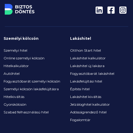
Személyi kölcsön
Lakáshitel
Személyi hitel
Otthon Start hitel
Online személyi kölcsön
Lakáshitel kalkulátor
Hitelkalkulátor
Lakáshitel új lakásra
Autóhitel
Fogyasztóbarát lakáshitel
Fogyasztóbarát személyi kölcsön
Lakásfelújítási hitel
Személyi kölcsön lakásfelújításra
Építési hitel
Hitelkiváltás
Lakáshitel kiváltás
Gyorskölcsön
Jelzáloghitel kalkulátor
Szabad felhasználású hitel
Adósságrendező hitel
Fogalomtár