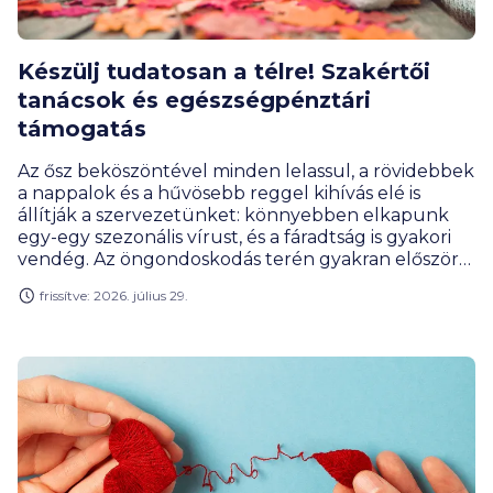
Készülj tudatosan a télre! Szakértői
tanácsok és egészségpénztári
támogatás
Az ősz beköszöntével minden lelassul, a rövidebbek
a nappalok és a hűvösebb reggel kihívás elé is
állítják a szervezetünket: könnyebben elkapunk
egy-egy szezonális vírust, és a fáradtság is gyakori
vendég. Az öngondoskodás terén gyakran először
az egészségügyi kiadásokat szorítjuk háttérbe,
frissítve: 2026. július 29.
holott a megelőzés nemcsak az életminőségünket
javítja, de hosszú távon a pénztárcánkat is kíméli.