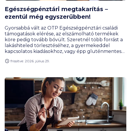
Egészségpénztári megtakarítás –
ezentúl még egyszerűbben!
Gyorsabbá vált az OTP Egészségpénztári családi
támogatások elérése, az elszámolható termékek
köre pedig tovább bővült. Szeretnél több forrást a
lakáshiteled törlesztéséhez, a gyermekeddel
kapcsolatos kiadásokhoz, vagy épp gluténmentes
élelmiszerekre? Akkor nyiss Te is OTP
frissítve: 2026. július 29.
Egészségpénztári számlát!