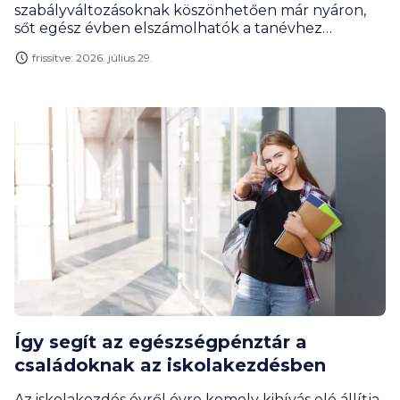
szabályváltozásoknak köszönhetően már nyáron,
sőt egész évben elszámolhatók a tanévhez
kapcsolódó kiadások. A támogatás összege
frissítve: 2026. július 29.
gyermekenként akár 290 800 forint is lehet, és már
digitális eszközökre is felhasználható – így a laptop
vagy nyomtató beszerzése sem feltétlenül jelent
plusz terhet a családi kasszának.
Így segít az egészségpénztár a
családoknak az iskolakezdésben
Az iskolakezdés évről évre komoly kihívás elé állítja