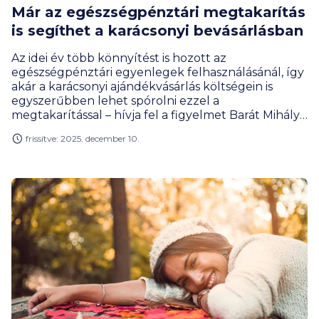
Már az egészségpénztári megtakarítás
is segíthet a karácsonyi bevásárlásban
Az idei év több könnyítést is hozott az
egészségpénztári egyenlegek felhasználásánál, így
akár a karácsonyi ajándékvásárlás költségein is
egyszerűbben lehet spórolni ezzel a
megtakarítással – hívja fel a figyelmet Barát Mihály,
a BiztosDöntés.hu pénzügyi szakújságírója. Közben
frissítve: 2025. december 10.
egyre több pénz áramlik egészségpénztári
megtakarításokba, és a taglétszám is folyamatosan
nő a kasszáknál.