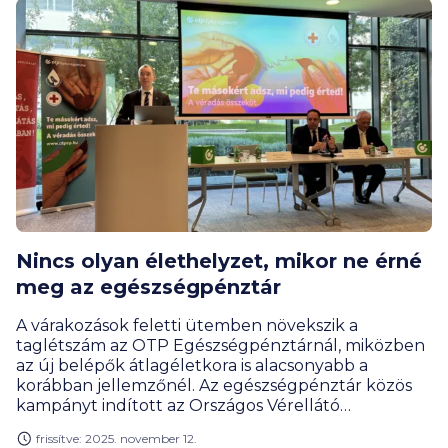
egészségpénztári megtakarítások összege az év
első felében már így is meghaladta a kétmilliárd
forintot, így biztosra vehető, hogy a 2025-as év új
rekordot hoz ezen a téren.
Nincs olyan élethelyzet, mikor ne érné
meg az egészségpénztár
A várakozások feletti ütemben növekszik a
taglétszám az OTP Egészségpénztárnál, miközben
az új belépők átlagéletkora is alacsonyabb a
korábban jellemzőnél. Az egészségpénztár közös
kampányt indított az Országos Vérellátó
Szolgálattal, így ösztönözve a
frissítve: 2025. november 12.
véradást, és ráirányítva a figyelmet az