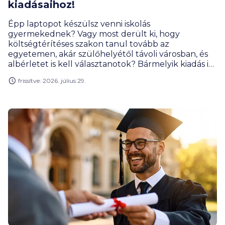
kiadásaihoz!
Épp laptopot készülsz venni iskolás
gyermekednek? Vagy most derült ki, hogy
költségtérítéses szakon tanul tovább az
egyetemen, akár szülőhelyétől távoli városban, és
albérletet is kell választanotok? Bármelyik kiadás is
vár rád és a családodra, kaphatsz hozzá extra
frissítve: 2026. július 29.
támogatást! Hogyan? Nyiss OTP Egészségpénztári
számlát, és igényeld a támogatást!