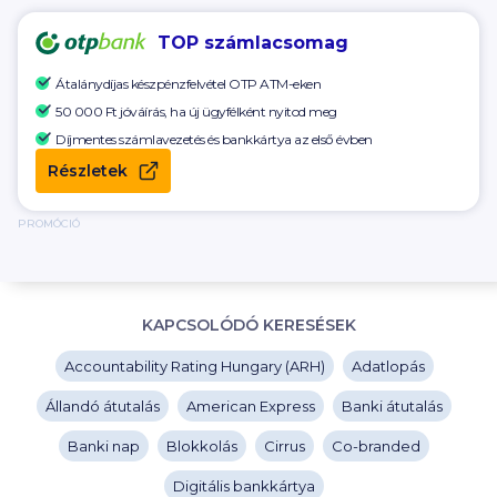
TOP számlacsomag
Átalánydíjas készpénzfelvétel OTP ATM-eken
50 000 Ft
jóváírás, ha új ügyfélként nyitod meg
Díjmentes számlavezetés és bankkártya az első évben
Részletek
PROMÓCIÓ
KAPCSOLÓDÓ KERESÉSEK
Accountability Rating Hungary (ARH)
Adatlopás
Állandó átutalás
American Express
Banki átutalás
Banki nap
Blokkolás
Cirrus
Co-branded
Digitális bankkártya