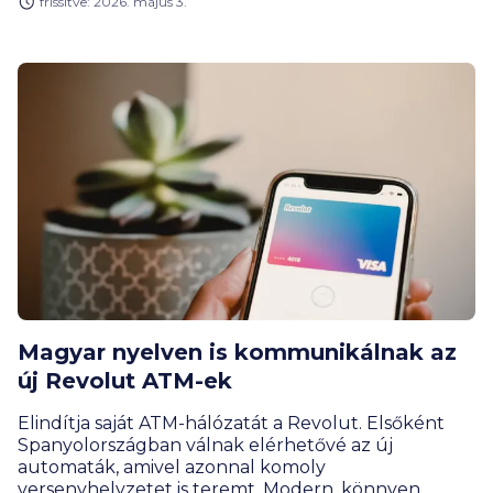
frissítve: 2026. május 3.
akár bankkártyával vásárolnál, akár készpénzt
vennél fel külföldön.
Magyar nyelven is kommunikálnak az
új Revolut ATM-ek
Elindítja saját ATM-hálózatát a Revolut. Elsőként
Spanyolországban válnak elérhetővé az új
automaták, amivel azonnal komoly
versenyhelyzetet is teremt. Modern, könnyen