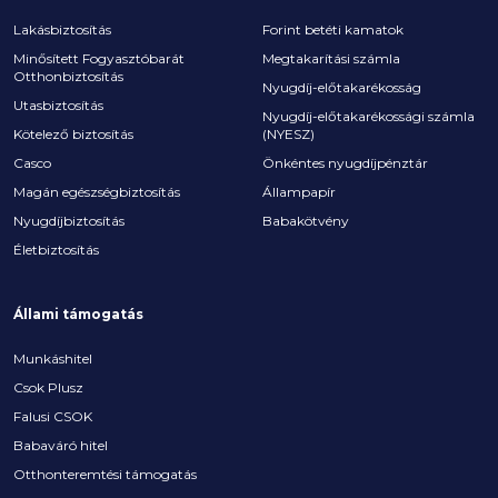
Lakásbiztosítás
Forint betéti kamatok
Minősített Fogyasztóbarát
Megtakarítási számla
Otthonbiztosítás
Nyugdíj-előtakarékosság
Utasbiztosítás
Nyugdíj-előtakarékossági számla
Kötelező biztosítás
(NYESZ)
Casco
Önkéntes nyugdíjpénztár
Magán egészségbiztosítás
Állampapír
Nyugdíjbiztosítás
Babakötvény
Életbiztosítás
Állami támogatás
Munkáshitel
Csok Plusz
Falusi CSOK
Babaváró hitel
Otthonteremtési támogatás