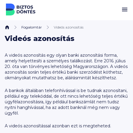
Ugrás a tartalomhoz
Fogalomtár
Videós azonosítás
Videós azonosítás
A videós azonosítás egy olyan banki azonosítási forma,
amely helyettesíti a személyes találkozást. Erre 2016. július
20. óta van törvényes lehetőség Magyarországon. A videós
azonosítás során teljes értékű banki szerződést köthetsz,
okmányokat mutathatsz be, aláírásmintát készíthetsz.
A bankok általában telefonhívással is be tudnak azonosítani,
például egy telekóddal, de ott nincs lehetőség teljes értékű
ügyfélazonosításra, így például bankszámlát nem tudsz
nyitni hanghívással, ha az adott banknál még nem vagy
ügyfél.
A videós azonosítással azonban ezt is megteheted.