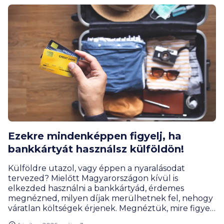
Ezekre mindenképpen figyelj, ha
bankkártyát használsz külföldön!
Külföldre utazol, vagy éppen a nyaralásodat
tervezed? Mielőtt Magyarországon kívül is
elkezded használni a bankkártyád, érdemes
megnézned, milyen díjak merülhetnek fel, nehogy
váratlan költségek érjenek. Megnéztük, mire figyelj
és melyek a legkedvezőbb lehetőségek jelenleg,