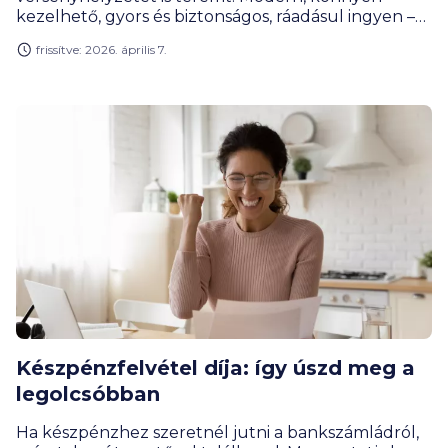
kezelhető, gyors és biztonságos, ráadásul ingyen –
ezt ígéri a Revolut új szolgáltatása. Mutatjuk a
frissítve: 2026. április 7.
részleteket.
Készpénzfelvétel díja: így úszd meg a
legolcsóbban
Ha készpénzhez szeretnél jutni a bankszámládról,