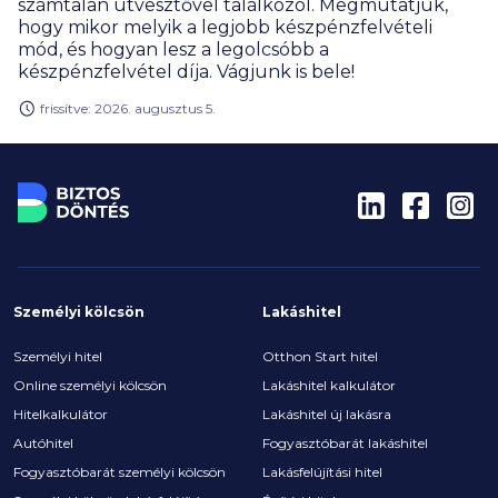
számtalan útvesztővel találkozol. Megmutatjuk,
hogy mikor melyik a legjobb készpénzfelvételi
mód, és hogyan lesz a legolcsóbb a
készpénzfelvétel díja. Vágjunk is bele!
frissítve: 2026. augusztus 5.
Személyi kölcsön
Lakáshitel
Személyi hitel
Otthon Start hitel
Online személyi kölcsön
Lakáshitel kalkulátor
Hitelkalkulátor
Lakáshitel új lakásra
Autóhitel
Fogyasztóbarát lakáshitel
Fogyasztóbarát személyi kölcsön
Lakásfelújítási hitel