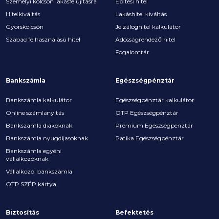
Személyi kölcsön lakásfelújításra
Építési hitel
Hitelkiváltás
Lakáshitel kiváltás
Gyorskölcsön
Jelzáloghitel kalkulátor
Szabad felhasználású hitel
Adósságrendező hitel
Fogalomtár
Bankszámla
Egészségpénztár
Bankszámla kalkulátor
Egészségpénztár kalkulátor
Online számlanyitás
OTP Egészségpénztár
Bankszámla diákoknak
Prémium Egészségpénztár
Bankszámla nyugdíjasoknak
Patika Egészségpénztár
Bankszámla egyéni
vállalkozóknak
Vállalkozói bankszámla
OTP SZÉP kártya
Biztosítás
Befektetés