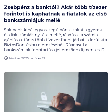
Zsebpénz a banktól? Akár több tízezer
forintot is kaphatnak a fiatalok az első
bankszámlájuk mellé
Sok bank kínál egyösszegű bónuszokat a gyerek-
és diákszámlák nyitása mellé, ráadásul a számla
ajánlása után is több tízezer forint járhat - derül ki a
BiztosDöntés.hu elemzéséből. Ráadásul a
bankszámlák fenntartása jellemzően díjmentes. De
mi kell a jó választáshoz és a bónuszok
frissítve: 2025. október 21.
bezsebeléséhez?