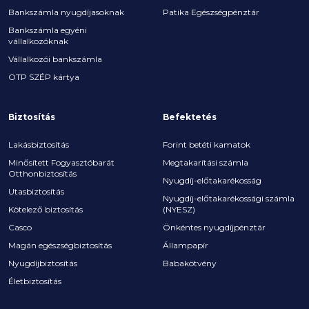
Bankszámla nyugdíjasoknak
Patika Egészségpénztár
Bankszámla egyéni
vállalkozóknak
Vállalkozói bankszámla
OTP SZÉP kártya
Biztosítás
Befektetés
Lakásbiztosítás
Forint betéti kamatok
Minősített Fogyasztóbarát
Megtakarítási számla
Otthonbiztosítás
Nyugdíj-előtakarékosság
Utasbiztosítás
Nyugdíj-előtakarékossági számla
Kötelező biztosítás
(NYESZ)
Casco
Önkéntes nyugdíjpénztár
Magán egészségbiztosítás
Állampapír
Nyugdíjbiztosítás
Babakötvény
Életbiztosítás