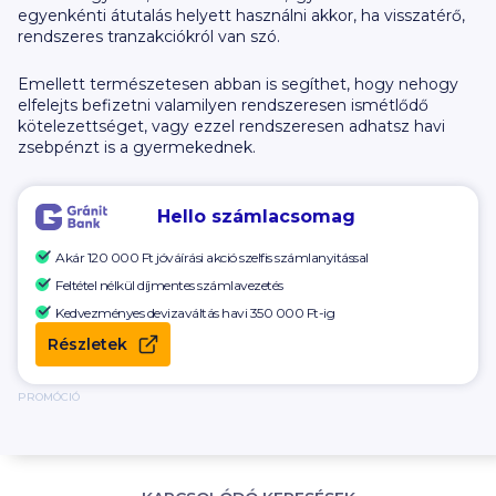
egyenkénti átutalás helyett használni akkor, ha visszatérő,
rendszeres tranzakciókról van szó.
Emellett természetesen abban is segíthet, hogy nehogy
elfelejts befizetni valamilyen rendszeresen ismétlődő
kötelezettséget, vagy ezzel rendszeresen adhatsz havi
zsebpénzt is a gyermekednek.
Hello számlacsomag
Akár 120 000 Ft
jóváírási akció szelfis számlanyitással
Feltétel nélkül díjmentes számlavezetés
Kedvezményes devizaváltás havi
350 000
Ft-ig
Részletek
PROMÓCIÓ