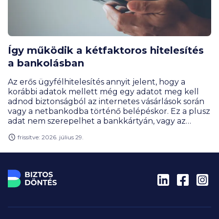
Így működik a kétfaktoros hitelesítés
a bankolásban
Az erős ügyfélhitelesítés annyit jelent, hogy a
korábbi adatok mellett még egy adatot meg kell
adnod biztonságból az internetes vásárlások során
vagy a netbankodba történő belépéskor. Ez a plusz
adat nem szerepelhet a bankkártyán, vagy az
internetbanknál egy plusz adatot jelent a belépési
frissítve: 2026. július 29.
jelszavadon túl.