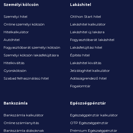
Személyi kölcsön
Lakáshitel
Személyi hitel
Otthon Start hitel
Online személyi kölcsön
Lakáshitel kalkulátor
Hitelkalkulátor
Lakáshitel új lakásra
Autóhitel
Fogyasztóbarát lakáshitel
Fogyasztóbarát személyi kölcsön
Lakásfelújítási hitel
Személyi kölcsön lakásfelújításra
Építési hitel
Hitelkiváltás
Lakáshitel kiváltás
Gyorskölcsön
Jelzáloghitel kalkulátor
Szabad felhasználású hitel
Adósságrendező hitel
Fogalomtár
Bankszámla
Egészségpénztár
Bankszámla kalkulátor
Egészségpénztár kalkulátor
Online számlanyitás
OTP Egészségpénztár
Bankszámla diákoknak
Prémium Egészségpénztár