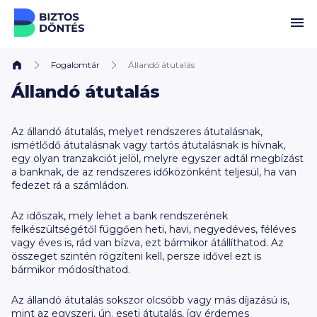
Ugrás a tartalomhoz
Fogalomtár
Állandó átutalás
Állandó átutalás
Az állandó átutalás, melyet rendszeres átutalásnak,
ismétlődő átutalásnak vagy tartós átutalásnak is hívnak,
egy olyan tranzakciót jelöl, melyre egyszer adtál megbízást
a banknak, de az rendszeres időközönként teljesül, ha van
fedezet rá a számládon.
Az időszak, mely lehet a bank rendszerének
felkészültségétől függően heti, havi, negyedéves, féléves
vagy éves is, rád van bízva, ezt bármikor átállíthatod. Az
összeget szintén rögzíteni kell, persze idővel ezt is
bármikor módosíthatod.
Az állandó átutalás sokszor olcsóbb vagy más díjazású is,
mint az egyszeri, ún. eseti átutalás, így érdemes