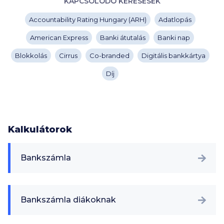
KAPCSOLÓDÓ KERESÉSEK
Accountability Rating Hungary (ARH)
Adatlopás
American Express
Banki átutalás
Banki nap
Blokkolás
Cirrus
Co-branded
Digitális bankkártya
Díj
Kalkulátorok
Bankszámla
Bankszámla diákoknak