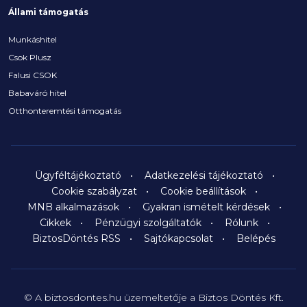
Állami támogatás
Munkáshitel
Csok Plusz
Falusi CSOK
Babaváró hitel
Otthonteremtési támogatás
Ügyféltájékoztató
Adatkezelési tájékoztató
Cookie szabályzat
Cookie beállítások
MNB alkalmazások
Gyakran ismételt kérdések
Cikkek
Pénzügyi szolgáltatók
Rólunk
BiztosDöntés RSS
Sajtókapcsolat
Belépés
© A biztosdontes.hu üzemeltetője a Biztos Döntés Kft.