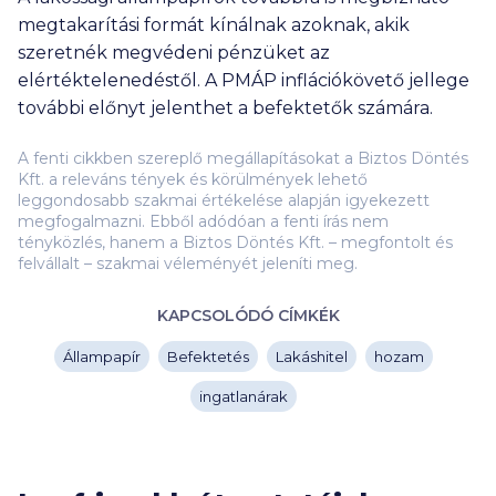
megtakarítási formát kínálnak azoknak, akik
szeretnék megvédeni pénzüket az
elértéktelenedéstől. A PMÁP inflációkövető jellege
további előnyt jelenthet a befektetők számára.
A fenti cikkben szereplő megállapításokat a Biztos Döntés
Kft. a releváns tények és körülmények lehető
leggondosabb szakmai értékelése alapján igyekezett
megfogalmazni. Ebből adódóan a fenti írás nem
tényközlés, hanem a Biztos Döntés Kft. – megfontolt és
felvállalt – szakmai véleményét jeleníti meg.
KAPCSOLÓDÓ CÍMKÉK
Állampapír
Befektetés
Lakáshitel
hozam
ingatlanárak