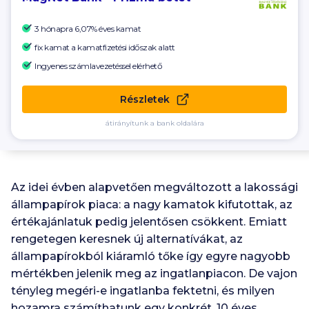
3 hónapra 6,07% éves kamat
fix kamat a kamatfizetési időszak alatt
Ingyenes számlavezetéssel elérhető
Részletek
átirányítunk a bank oldalára
Az idei évben alapvetően megváltozott a lakossági
állampapírok piaca: a nagy kamatok kifutottak, az
értékajánlatuk pedig jelentősen csökkent. Emiatt
rengetegen keresnek új alternatívákat, az
állampapírokból kiáramló tőke így egyre nagyobb
mértékben jelenik meg az ingatlanpiacon. De vajon
tényleg megéri-e ingatlanba fektetni, és milyen
hozamra számíthatunk egy konkrét, 10 éves