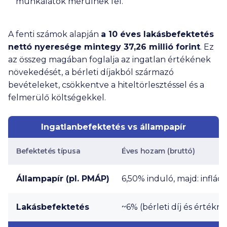
munkálatok merülnek fel.
A fenti számok alapján
a 10 éves lakásbefektetés
nettó nyeresége mintegy 37,26 millió forint
. Ez
az összeg magában foglalja az ingatlan értékének
növekedését, a bérleti díjakból származó
bevételeket, csökkentve a hiteltörlesztéssel és a
felmerülő költségekkel.
Ingatlanbefektetés vs állampapír
Befektetés típusa
Éves hozam (bruttó)
Állampapír (pl. PMÁP)
6,50% induló, majd: infláci
Lakásbefektetés
~6% (bérleti díj és érték