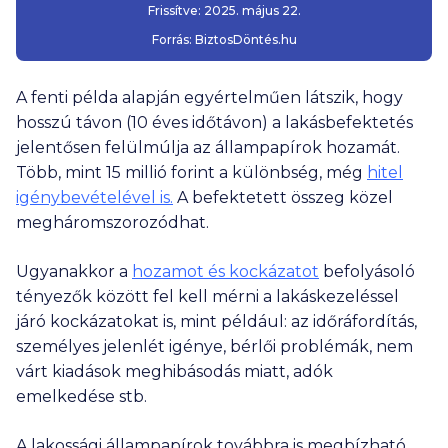
Frissítve:
2025. május 22.
Forrás:
BiztosDöntés.hu
A fenti példa alapján egyértelműen látszik, hogy
hosszú távon (10 éves időtávon) a lakásbefektetés
jelentősen felülmúlja az állampapírok hozamát.
Több, mint 15 millió forint a különbség, még
hitel
igénybevételével is.
A befektetett összeg közel
megháromszorozódhat.
Ugyanakkor a
hozamot és kockázatot
befolyásoló
tényezők között fel kell mérni a lakáskezeléssel
járó kockázatokat is, mint például: az időráfordítás,
személyes jelenlét igénye, bérlői problémák, nem
várt kiadások meghibásodás miatt, adók
emelkedése stb.
A lakossági állampapírok továbbra is megbízható