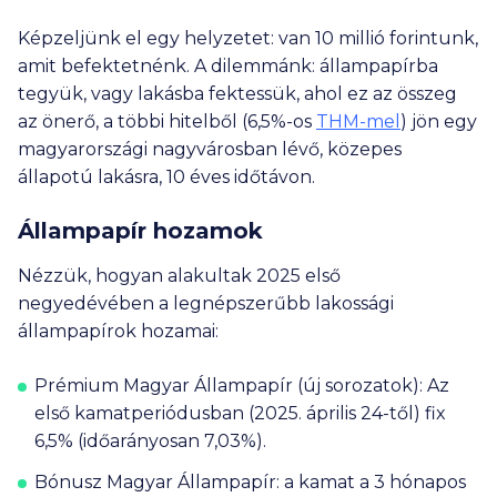
Képzeljünk el egy helyzetet: van 10 millió forintunk,
amit befektetnénk. A dilemmánk: állampapírba
tegyük, vagy lakásba fektessük, ahol ez az összeg
az önerő, a többi hitelből (6,5%-os
THM-mel
) jön egy
magyarországi nagyvárosban lévő, közepes
állapotú lakásra, 10 éves időtávon.
Állampapír hozamok
Nézzük, hogyan alakultak 2025 első
negyedévében a legnépszerűbb lakossági
állampapírok hozamai:
Prémium Magyar Állampapír (
új sorozatok): Az
első kamatperiódusban (2025. április 24-től) fix
6,5% (időarányosan 7,03%).
Bónusz Magyar Állampapír:
a kamat a 3 hónapos