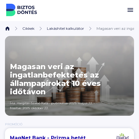
Ugrás a tartalomhoz
Cikkek
Lakáshitel kalkulátor
Magasan veri az ingatl
Magasan veri az
ingatlanbefektetés az
állampapírokat 10 éves
időtávon
Írta:
Hargitai-Szabó Kata
•
publikálva: 2025. május 22.
•
frissítve: 2025. október 22.
PROMÓCIÓ
MagNet Bank - Prizma betét