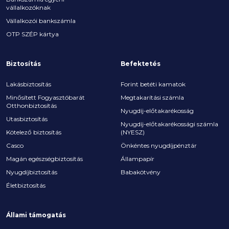
vállalkozóknak
Vállalkozói bankszámla
OTP SZÉP kártya
Biztosítás
Befektetés
Lakásbiztosítás
Forint betéti kamatok
Minősített Fogyasztóbarát
Megtakarítási számla
Otthonbiztosítás
Nyugdíj-előtakarékosság
Utasbiztosítás
Nyugdíj-előtakarékossági számla
Kötelező biztosítás
(NYESZ)
Casco
Önkéntes nyugdíjpénztár
Magán egészségbiztosítás
Állampapír
Nyugdíjbiztosítás
Babakötvény
Életbiztosítás
Állami támogatás