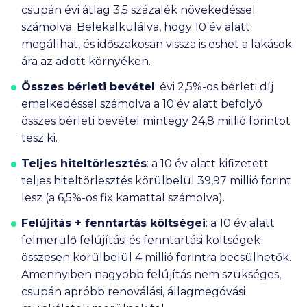
csupán évi átlag 3,5 százalék növekedéssel
számolva. Belekalkulálva, hogy 10 év alatt
megállhat, és időszakosan vissza is eshet a lakások
ára az adott környéken.
Összes bérleti bevétel
: évi 2,5%-os bérleti díj
emelkedéssel számolva a 10 év alatt befolyó
összes bérleti bevétel mintegy 24,8 millió forintot
tesz ki.
Teljes hiteltörlesztés
: a 10 év alatt kifizetett
teljes hiteltörlesztés körülbelül 39,97 millió forint
lesz (a 6,5%-os fix kamattal számolva).
Felújítás + fenntartás költségei
: a 10 év alatt
felmerülő felújítási és fenntartási költségek
összesen körülbelül 4 millió forintra becsülhetők.
Amennyiben nagyobb felújítás nem szükséges,
csupán apróbb renoválási, állagmegóvási