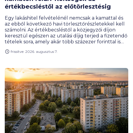
értékbecsléstől az előtörlesztésig
Egy lakáshitel felvételénél nemcsak a kamattal és
az ebből következő havi törlesztőrészletekkel kell
számolni. Az értékbecsléstől a közjegyzői díjon
keresztül egészen az utalási díjig terjed a fizetendő
tételek sora, amely akár több százezer forinttal is
megemelheti a hitelfelvétel teljes költségét. Milyen
frissítve: 2026. augusztus 7.
díjakra érdemes előre felkészülnöd, és melyeket
engedhetik el a bankok?