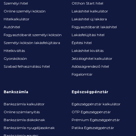
Személyi hitel
Otthon Start hitel
Online személyi kölcsön
Lakáshitel kalkulátor
Hitelkalkulátor
Lakáshitel új lakásra
Autóhitel
Fogyasztóbarát lakáshitel
Fogyasztóbarát személyi kölcsön
Lakásfelújítási hitel
Személyi kölcsön lakásfelújításra
Építési hitel
Hitelkiváltás
Lakáshitel kiváltás
Gyorskölcsön
Jelzáloghitel kalkulátor
Szabad felhasználású hitel
Adósságrendező hitel
Fogalomtár
Bankszámla
Egészségpénztár
Bankszámla kalkulátor
Egészségpénztár kalkulátor
Online számlanyitás
OTP Egészségpénztár
Bankszámla diákoknak
Prémium Egészségpénztár
Bankszámla nyugdíjasoknak
Patika Egészségpénztár
Bankszámla egyéni