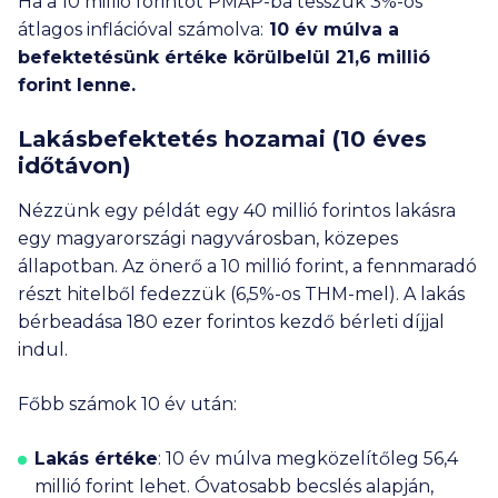
Ha a 10 millió forintot PMÁP-ba tesszük 3%-os
átlagos inflációval számolva:
10 év múlva a
befektetésünk értéke körülbelül 21,6 millió
forint lenne.
Lakásbefektetés hozamai (10 éves
időtávon)
Nézzünk egy példát egy 40 millió forintos lakásra
egy magyarországi nagyvárosban, közepes
állapotban. Az önerő a 10 millió forint, a fennmaradó
részt hitelből fedezzük (6,5%-os THM-mel). A lakás
bérbeadása 180 ezer forintos kezdő bérleti díjjal
indul.
Főbb számok 10 év után:
Lakás értéke
: 10 év múlva megközelítőleg 56,4
millió forint lehet. Óvatosabb becslés alapján,