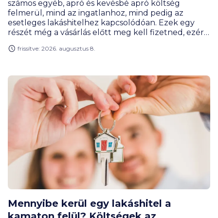
számos egyéb, apró és kevésbé apró költség
felmerül, mind az ingatlanhoz, mind pedig az
esetleges lakáshitelhez kapcsolódóan. Ezek egy
részét még a vásárlás előtt meg kell fizetned, ezért
érdemes tudnod előre, hogyan számolj a
frissítve: 2026. augusztus 8.
rendelkezésedre álló kerettel.
Mennyibe kerül egy lakáshitel a
kamaton felül? Költségek az