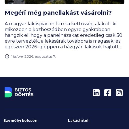
Megéri még panellakást vásárolni?
A magyar lakáspiacon furcsa kettősség alakult ki:
miközben a közbeszédben egyre gyakrabban
hangzik el, hogy a panelházakat eredetileg csak 50
évre tervezték, a lakásárak továbbra is magasak, és
egészen 2026-ig éppen a házgyári lakások hajtották
a legjobban a drágulás motorját. Rengeteg
frissítve: 2026. augusztus 7.
vevőnek továbbra is ezek jelentik a leginkább
elérhető városi lakásformát. Miért olyan népszerűek
ezek a lakások, és kinek éri meg a panel? Hogyan
alakult a lakáspiac, az árak és mik a legérdekesebb
panelrekordok?
Személyi kölcsön
Lakáshitel