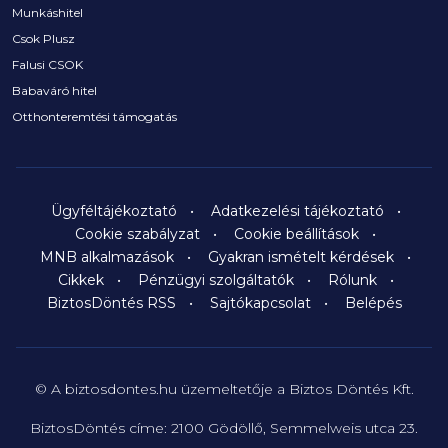
Munkáshitel
Csok Plusz
Falusi CSOK
Babaváró hitel
Otthonteremtési támogatás
Ügyféltájékoztató
Adatkezelési tájékoztató
Cookie szabályzat
Cookie beállítások
MNB alkalmazások
Gyakran ismételt kérdések
Cikkek
Pénzügyi szolgáltatók
Rólunk
BiztosDöntés RSS
Sajtókapcsolat
Belépés
© A biztosdontes.hu üzemeltetője a Biztos Döntés Kft.
BiztosDöntés címe: 2100 Gödöllő, Semmelweis utca 23.