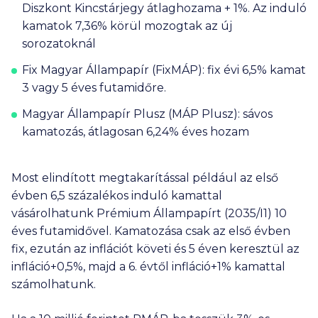
Diszkont Kincstárjegy átlaghozama + 1%. Az i
nduló
kamatok 7,36% körül mozogtak az új
sorozatoknál
Fix Magyar Állampapír (FixMÁP):
fix évi 6,5% kamat
3 vagy 5 éves futamidőre.
Magyar Állampapír Plusz (MÁP Plusz):
sávos
kamatozás, átlagosan 6,24% éves hozam
Most elindított megtakarítással például az első
évben 6,5 százalékos induló kamattal
vásárolhatunk Prémium Állampapírt (2035/I1) 10
éves futamidővel. Kamatozása csak az első évben
fix, ezután az inflációt követi és 5 éven keresztül az
infláció+0,5%, majd a 6. évtől infláció+1% kamattal
számolhatunk.