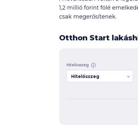
1,2 millió
forint fölé emelked
csak megerősítenek.
Otthon Start lakáshi
Hitelösszeg
Hitelösszeg