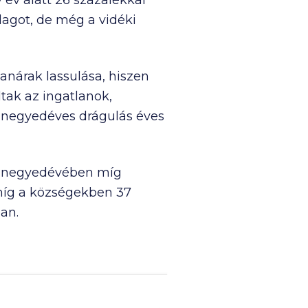
 év alatt 26 százalékkal
lagot, de még a vidéki
anárak lassulása, hiszen
tak az ingatlanok,
. negyedéves drágulás éves
V. negyedévében míg
míg a községekben 37
an.