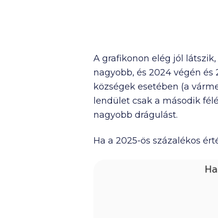
A grafikonon elég jól láts
nagyobb, és 2024 végén és 2
községek esetében (a várme
lendület csak a második fél
nagyobb drágulást.
Ha a 2025-ös százalékos érté