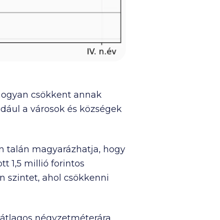
 hogyan csökkent annak
dául a városok és községek
n talán magyarázhatja, hogy
ott
1,5 millió
forintos
n szintet, ahol csökkenni
 átlagos négyzetméterára