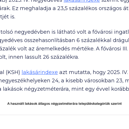
B) 2025. IV. negyedéves
lakásárindexe
szerint egy
árak. Ez meghaladja a 23,5 százalékos országos át
jét is.
lsó negyedévben is látható volt a fővárosi ingatl
yedéves összehasonlításban 6 százalékkal drágul
zalék volt az áremelkedés mértéke. A fővárosi III
lt, innen lassult 26 százalékra.
tal (KSH)
lakásárindexe
azt mutatta, hogy 2025. I
rmegyeszékhelyeken 24, a kisebb városokban 23, 
a lakások négyzetméterára, mint egy évvel korább