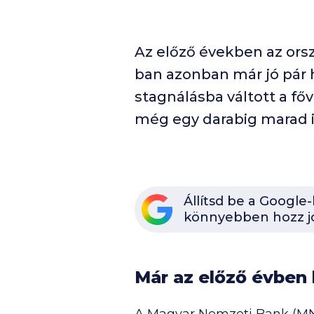
Az előző években az ors
ban azonban már jó pár h
stagnálásba váltott a fő
még egy darabig marad i
Állítsd be a Google
könnyebben hozz j
Már az előző évben l