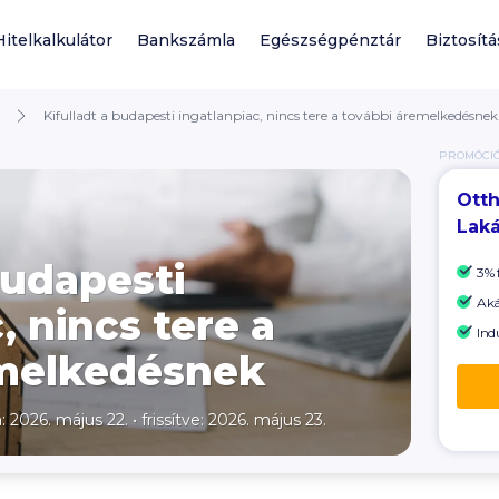
Hitelkalkulátor
Bankszámla
Egészségpénztár
Biztosítá
Kifulladt a budapesti ingatlanpiac, nincs tere a további áremelkedésnek
PROMÓCI
Otth
Laká
budapesti
3% 
Ak
, nincs tere a
Ind
emelkedésnek
a: 2026. május 22.
•
frissítve: 2026. május 23.