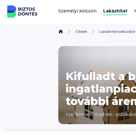
Ugrás a tartalomhoz
Személyi kölcsön
Lakáshitel
Cikkek
Lakáshitel kalkulátor
Kifulladt a 
ingatlanpiac
további ár
Írta:
Németh Krisztián
•
publikálv