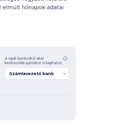
az elmúlt hónapok adatai
A saját bankodtól akár
kedvezőbb ajánlatot is kaphatsz
Számlavezető bank