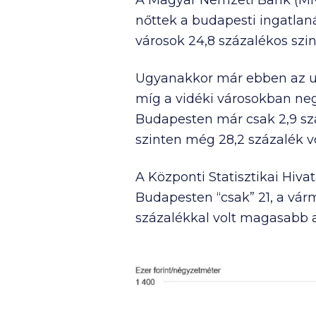
A Magyar Nemzeti Bank (MN
nőttek a budapesti ingatlan
városok 24,8 százalékos szint
Ugyanakkor már ebben az uto
míg a vidéki városokban neg
Budapesten már csak 2,9 szá
szinten még 28,2 százalék vo
A Központi Statisztikai Hiva
Budapesten “csak” 21, a vá
százalékkal volt magasabb 