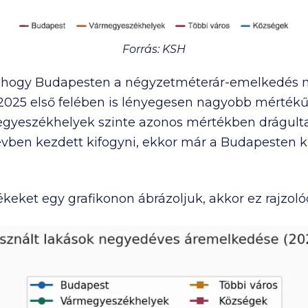
Forrás: KSH
zik, hogy Budapesten a négyzetméterár-emelkedés
025 első felében is lényegesen nagyobb mértékű 
gyeszékhelyek szinte azonos mértékben drágultak
évben kezdett kifogyni, ekkor már a Budapesten kí
keket egy grafikonon ábrázoljuk, akkor ez rajzolód