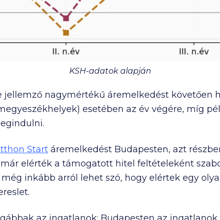
KSH-adatok alapján
ejére jellemző nagymértékű áremelkedést követően
megyeszékhelyek) esetében az év végére, míg pél
egindulni.
tthon Start
áremelkedést Budapesten, azt részbe
már elérték a támogatott hitel feltételeként szab
még inkább arról lehet szó, hogy elértek egy olya
reslet.
rágábbak az ingatlanok: Budapesten az ingatlanok