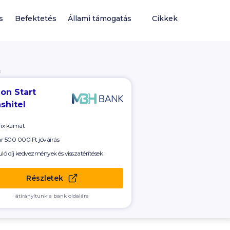
s
Befektetés
Állami támogatás
Cikkek
Ó
on Start
shitel
fix kamat
ár
500 000 Ft
jóváírás
uló díj kedvezmények és visszatérítések
Részletek
átirányítunk a bank oldalára