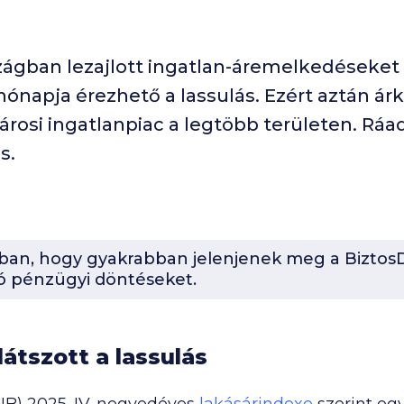
zágban lezajlott ingatlan-áremelkedéseket
ónapja érezhető a lassulás. Ezért aztán ár
városi ingatlanpiac a legtöbb területen. Ráa
s.
-ban, hogy gyakrabban jelenjenek meg a BiztosD
ó pénzügyi döntéseket.
átszott a lassulás