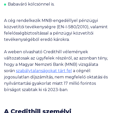
Babaváró kölcsönnel is.
A cég rendelkezik MNB-engedéllyel pénzügyi
közvetítői tevékenységre (EN-I-580/2010), valamint
felelősségbiztosítással a pénzügyi közvetítői
tevékenységéből eredő károkra.
A weben olvasható Credithill vélemények
változatosak az ügyfelek részéről, az azonban tény,
hogy a Magyar Nemzeti Bank (MNB) vizsgálata
során
szabálytalanságokat tárt fel
a cégnél:
jogosulatlan díjszámítás, nem megfelelő oktatási és
nyilvántartási gyakorlat miatt
17 millió
forintos
bírságot szabtak ki rá 2023-ban.
A Credithill személyi