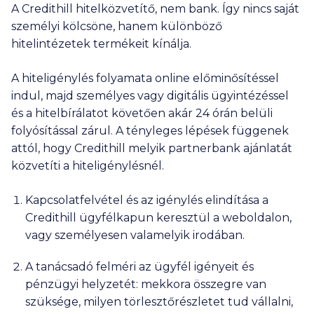
A Credithill hitelközvetítő, nem bank. Így nincs saját
személyi kölcsöne, hanem különböző
hitelintézetek termékeit kínálja.
A hiteligénylés folyamata online előminősítéssel
indul, majd személyes vagy digitális ügyintézéssel
és a hitelbírálatot követően akár 24 órán belüli
folyósítással zárul. A tényleges lépések függenek
attól, hogy Credithill melyik partnerbank ajánlatát
közvetíti a hiteligénylésnél.
Kapcsolatfelvétel és az igénylés elindítása a
Credithill ügyfélkapu
n keresztül a weboldalon,
vagy személyesen valamelyik
irodában
.
A tanácsadó felméri az ügyfél igényeit és
pénzügyi helyzetét: mekkora összegre van
szüksége, milyen törlesztőrészletet tud vállalni,