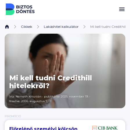
Ugrás a tartalomhoz
Cikkek
Lakáshitel kalkulátor
Mi kell tudni Credithill h
Mi kell tudni Credithill
hitelekről?
Írta:
Németh Krisztián
•
publikálva: 2025. november 19.
•
frissítve: 2026. augusztus 7.
PROMÓCIÓ
Előrelépő személyi kölcsön