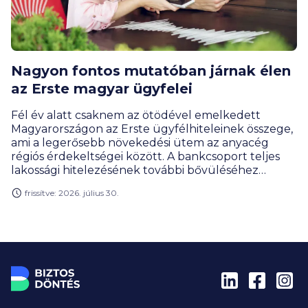
Nagyon fontos mutatóban járnak élen
az Erste magyar ügyfelei
Fél év alatt csaknem az ötödével emelkedett
Magyarországon az Erste ügyfélhiteleinek összege,
ami a legerősebb növekedési ütem az anyacég
régiós érdekeltségei között. A bankcsoport teljes
lakossági hitelezésének további bővüléséhez
nagyban hozzájárult a jelzálogkölcsönök iránti
frissítve: 2026. július 30.
kereslet élénkülése.