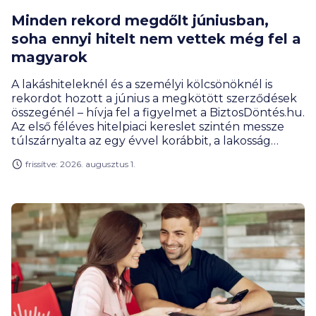
Minden rekord megdőlt júniusban,
soha ennyi hitelt nem vettek még fel a
magyarok
A lakáshiteleknél és a személyi kölcsönöknél is
rekordot hozott a június a megkötött szerződések
összegénél – hívja fel a figyelmet a BiztosDöntés.hu.
Az első féléves hitelpiaci kereslet szintén messze
túlszárnyalta az egy évvel korábbit, a lakosság
hitelportfóliójának mérete pedig már 14 000
frissítve: 2026. augusztus 1.
milliárd forint közelében mozog.