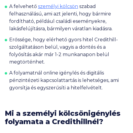
A felvehető
személyi kölcsön
szabad
felhasználású, ami azt jelenti, hogy bármire
fordítható, például családi eseményekre,
lakásfelújításra, bármilyen váratlan kiadásra.
Erőssége, hogy elérhető
gyors hitel Credithill
-
szolgáltatáson belül, vagyis a döntés és a
folyósítás akár már 1-2 munkanapon belül
megtörténhet.
A folyamatnál online igénylés és digitális
pénzintézeti kapcsolattartás is lehetséges, ami
gyorsítja és egyszerűsíti a hitelfelvételt.
Mi a személyi kölcsönigénylés
folyamata a Credithillnél?