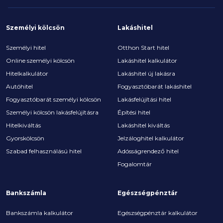
Személyi kölcsön
Lakáshitel
Személyi hitel
Otthon Start hitel
Online személyi kölcsön
Lakáshitel kalkulátor
Hitelkalkulátor
Lakáshitel új lakásra
Autóhitel
Fogyasztóbarát lakáshitel
Fogyasztóbarát személyi kölcsön
Lakásfelújítási hitel
Személyi kölcsön lakásfelújításra
Építési hitel
Hitelkiváltás
Lakáshitel kiváltás
Gyorskölcsön
Jelzáloghitel kalkulátor
Szabad felhasználású hitel
Adósságrendező hitel
Fogalomtár
Bankszámla
Egészségpénztár
Bankszámla kalkulátor
Egészségpénztár kalkulátor