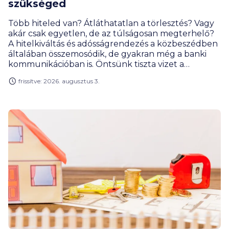
szükséged
Több hiteled van? Átláthatatlan a törlesztés? Vagy
akár csak egyetlen, de az túlságosan megterhelő?
A hitelkiváltás és adósságrendezés a közbeszédben
általában összemosódik, de gyakran még a banki
kommunikációban is. Öntsünk tiszta vizet a
pohárba. Tudd meg cikkünkből, mikor melyikről
frissítve: 2026. augusztus 3.
beszélünk, és milyen élethelyzetben lehet
hathatós segítség egyik vagy másik megoldás.