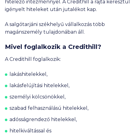
hitelező intézménnyel. A Credithill a rajta keresztül
igényelt hiteleket után jutalékot kap.
A salgótarjáni székhelyű vállalkozás több
magánszemély tulajdonában áll.
Mivel foglalkozik a Credithill?
A Credithill foglalkozik:
lakáshitelekkel,
lakásfelújítási hitelekkel,
személyi kölcsönökkel,
szabad felhasználású hitelekkel,
adósságrendező hitelekkel,
hitelkiváltással és