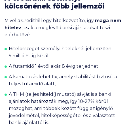
kölcsönének főbb jellemzői
Mivel a Credithill egy hitelközvetítő, így
maga nem
hitelez
, csak a meglévő banki ajánlatokat teszi
elérhetővé.
Hitelösszeget személyi hiteleknél jellemzően
5 millió Ft
-ig kínál.
A futamidő 1 évtől akár 8 évig terjedhet,
A kamatozás lehet fix, amely stabilitást biztosít a
teljes futamidő alatt,
A THM (teljes hiteldíj mutató) sávját is a banki
ajánlatok határozzák meg, így 10-27% körül
mozoghat, ami többek között függ az igénylő
jövedelmétől, hitelképességétől és a választott
banki ajánlattól is.