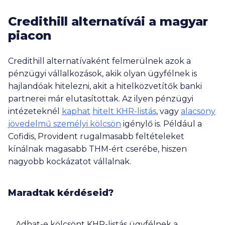
Credithill alternatívái a magyar
piacon
Credithill alternatívaként felmerülnek azok a
pénzügyi vállalkozások, akik olyan ügyfélnek is
hajlandóak hitelezni, akit a hitelközvetítők banki
partnerei már elutasítottak. Az ilyen pénzügyi
intézeteknél
kaphat
hitelt KHR-listás
, vagy
alacsony
jövedelmű személyi kölcsön
igénylő is. Például a
Cofidis, Provident rugalmasabb feltételeket
kínálnak magasabb THM-ért cserébe, hiszen
nagyobb kockázatot vállalnak.
Maradtak kérdéseid?
Adhat-e kölcsönt KHR-listás ügyfélnek a