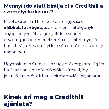
Mennyi idő alatt bírálja el a Credithill a
személyi kölcsönt?
Mivel a Credithill hitelközvetítő, így
csak
előbírálatot végez
, azaz felméri a hiteligénylő
anyagi helyzetét az igényelt kölcsönnel
összefüggésben. A hitelkérelmet a hitelt nyújtó
bank bírálja el, személyi kölcsön esetében akár egy
napon belül.
Ugyanakkor a Credithill az ügyintézés gyorsaságára
hatással van a megfelelő előkészítéssel, így
jelentősen lerövidítheti a hiteligénylés folyamatát.
Kinek éri meg a Credithill
ajánlata?