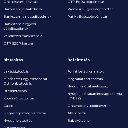
Online számlanyitás
OTP Egészségpénztár
Bankszámla diákoknak
Prémium Egészségpénztár
Bankszámla nyugdíjasoknak
Patika Egészségpénztár
Bankszámla egyéni
vállalkozóknak
Vállalkozói bankszámla
OTP SZÉP kártya
Biztosítás
Befektetés
Lakásbiztosítás
Forint betéti kamatok
Minősített Fogyasztóbarát
Megtakarítási számla
Otthonbiztosítás
Nyugdíj-előtakarékosság
Utasbiztosítás
Nyugdíj-előtakarékossági számla
Kötelező biztosítás
(NYESZ)
Casco
Önkéntes nyugdíjpénztár
Magán egészségbiztosítás
Állampapír
Nyugdíjbiztosítás
Babakötvény
Életbiztosítás