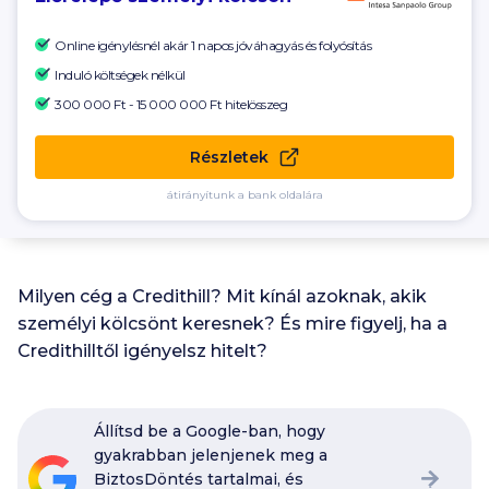
Online igénylésnél akár 1 napos jóváhagyás és folyósítás
Induló költségek nélkül
300 000 Ft - 15 000 000 Ft
hitelösszeg
Részletek
átirányítunk a bank oldalára
Milyen cég a Credithill? Mit kínál azoknak, akik
személyi kölcsönt keresnek? És mire figyelj, ha a
Credithilltől igényelsz hitelt?
Állítsd be a Google-ban, hogy
gyakrabban jelenjenek meg a
BiztosDöntés tartalmai, és