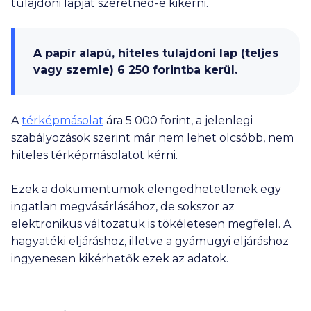
tulajdoni lapját szeretnéd-e kikérni.
A papír alapú, hiteles tulajdoni lap (teljes
vagy szemle)
6 250
forintba kerül.
A
térképmásolat
ára
5 000
forint, a jelenlegi
szabályozások szerint már nem lehet olcsóbb, nem
hiteles térképmásolatot kérni.
Ezek a dokumentumok elengedhetetlenek egy
ingatlan megvásárlásához, de sokszor az
elektronikus változatuk is tökéletesen megfelel. A
hagyatéki eljáráshoz, illetve a gyámügyi eljáráshoz
ingyenesen kikérhetők ezek az adatok.