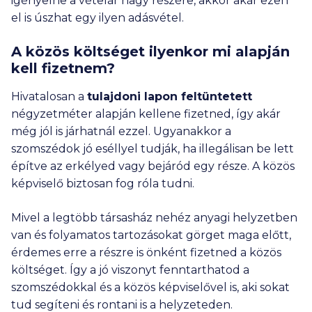
igényelne a vételár nagy részére, akkor akár ezen
el is úszhat egy ilyen adásvétel.
A közös költséget ilyenkor mi alapján
kell fizetnem?
Hivatalosan a
tulajdoni lapon feltüntetett
négyzetméter alapján kellene fizetned, így akár
még jól is járhatnál ezzel. Ugyanakkor a
szomszédok jó eséllyel tudják, ha illegálisan be lett
építve az erkélyed vagy bejáród egy része. A közös
képviselő biztosan fog róla tudni.
Mivel a legtöbb társasház nehéz anyagi helyzetben
van és folyamatos tartozásokat görget maga előtt,
érdemes erre a részre is önként fizetned a közös
költséget. Így a jó viszonyt fenntarthatod a
szomszédokkal és a közös képviselővel is, aki sokat
tud segíteni és rontani is a helyzeteden.