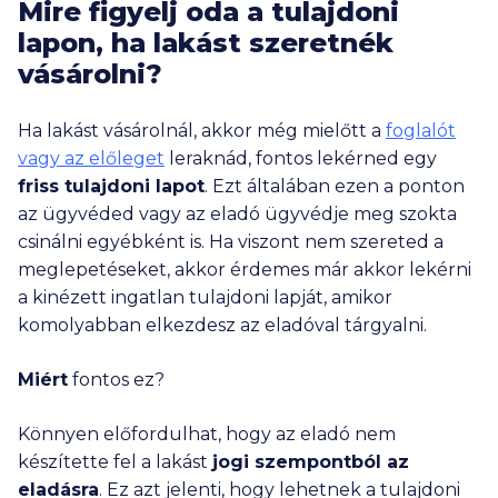
Mire figyelj oda a tulajdoni
lapon, ha lakást szeretnék
vásárolni?
Ha lakást vásárolnál, akkor még mielőtt a
foglalót
vagy az előleget
leraknád, fontos lekérned egy
friss tulajdoni lapot
. Ezt általában ezen a ponton
az ügyvéded vagy az eladó ügyvédje meg szokta
csinálni egyébként is. Ha viszont nem szereted a
meglepetéseket, akkor érdemes már akkor lekérni
a kinézett ingatlan tulajdoni lapját, amikor
komolyabban elkezdesz az eladóval tárgyalni.
Miért
fontos ez?
Könnyen előfordulhat, hogy az eladó nem
készítette fel a lakást
jogi szempontból az
eladásra
. Ez azt jelenti, hogy lehetnek a tulajdoni