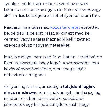
ilyenkor módosítani, ehhez viszont az összes
lakónak bele kellene egyeznie. Sok százezres vagy
akár milliós költségekre is lehet ilyenkor számítani.
Ráadásul ha a társasház
közös területét
építetted
be, például a bejárati részt, akkor ezt meg kell
venned. Vagyis a társasháznak ki kell fizetned
ezeket a plusz négyzetmétereket.
Igaz, jó eséllyel nem piaci áron, hanem töredékáron.
Ezért is javasoljuk, hogy legyél a szomszéddal és a
közös képviselővel jóban, mert meg tudják
nehezíteni a dolgodat.
Az ilyen ingatlanok, ameddig a
tulajdoni lapjuk
nincs rendezve
, nem érnek annyit, mintha jogilag
minden rendben lenne velük. Kockázatot
jelentenek egy későbbi tulajdonosnak, hogy