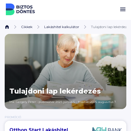
Ugrás a tartalomhoz
Cikkek
Lakáshitel kalkulátor
Tulajdoni lap lekérdezés
Tulajdoni lap lekérdezés
Írta:
Gergely Péter
•
publikálva: 2021. június 5.
•
frissítve: 2025. augusztus 7.
PROMÓCIÓ
Otthon Start Lakáshitel