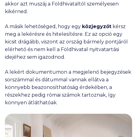
akkor azt muszáj a Földhivataltól személyesen
kikérned.
A másik lehetőséged, hogy egy
közjegyzőt
kérsz
meg a lekérésre és hitelesítésre. Ez az opció egy
kicsit drágább, viszont az ország bármely pontjáról
elérhető és nem kell a Földhivatal nyitvatartási
idejéhez sem igazodnod.
A lekért dokumentumon a megjelenő bejegyzések
sorszámmal és dátummal vannak ellátva a
könnyebb beazonosíthatóság érdekében, a
részekhez pedig római számok tartoznak, így
könnyen átláthatóak.