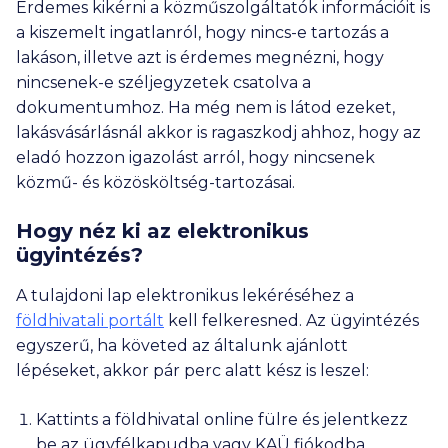
Érdemes kikérni a közműszolgáltatók információit is
a kiszemelt ingatlanról, hogy nincs-e tartozás a
lakáson, illetve azt is érdemes megnézni, hogy
nincsenek-e széljegyzetek csatolva a
dokumentumhoz. Ha még nem is látod ezeket,
lakásvásárlásnál akkor is ragaszkodj ahhoz, hogy az
eladó hozzon igazolást arról, hogy nincsenek
közmű- és közösköltség-tartozásai.
Hogy néz ki az elektronikus
ügyintézés?
A tulajdoni lap elektronikus lekéréséhez a
földhivatali portált
kell felkeresned. Az ügyintézés
egyszerű, ha követed az általunk ajánlott
lépéseket, akkor pár perc alatt kész is leszel:
Kattints a földhivatal online fülre és jelentkezz
be az ügyfélkapudba vagy KAÜ fiókodba.