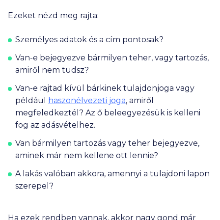
Ezeket nézd meg rajta:
Személyes adatok és a cím pontosak?
Van-e bejegyezve bármilyen teher, vagy tartozás,
amiről nem tudsz?
Van-e rajtad kívül bárkinek tulajdonjoga vagy
például
haszonélvezeti joga
, amiről
megfeledkeztél? Az ő beleegyezésük is kelleni
fog az adásvételhez.
Van bármilyen tartozás vagy teher bejegyezve,
aminek már nem kellene ott lennie?
A lakás valóban akkora, amennyi a tulajdoni lapon
szerepel?
Ha ezek rendben vannak, akkor nagy gond már