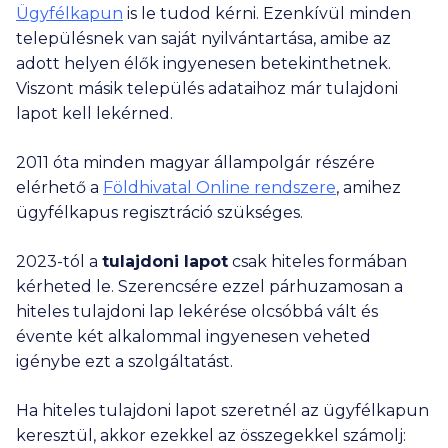
Ügyfélkapun
is le tudod kérni. Ezenkívül minden
településnek van saját nyilvántartása, amibe az
adott helyen élők ingyenesen betekinthetnek.
Viszont másik település adataihoz már tulajdoni
lapot kell lekérned.
2011 óta minden magyar állampolgár részére
elérhető a
Földhivatal Online rendszere
, amihez
ügyfélkapus regisztráció szükséges.
2023-tól a
tulajdoni lapot
csak hiteles formában
kérheted le. Szerencsére ezzel párhuzamosan a
hiteles tulajdoni lap lekérése olcsóbbá vált és
évente két alkalommal ingyenesen veheted
igénybe ezt a szolgáltatást.
Ha hiteles tulajdoni lapot szeretnél az ügyfélkapun
keresztül, akkor ezekkel az összegekkel számolj: