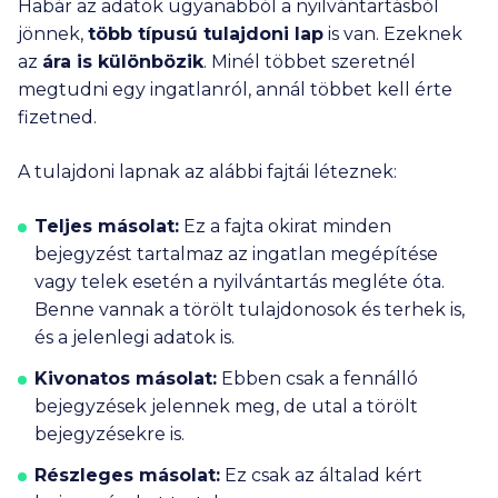
Habár az adatok ugyanabból a nyilvántartásból
jönnek,
több típusú tulajdoni lap
is van. Ezeknek
az
ára is különbözik
. Minél többet szeretnél
megtudni egy ingatlanról, annál többet kell érte
fizetned.
A tulajdoni lapnak az alábbi fajtái léteznek:
Teljes másolat:
Ez a fajta okirat minden
bejegyzést tartalmaz az ingatlan megépítése
vagy telek esetén a nyilvántartás megléte óta.
Benne vannak a törölt tulajdonosok és terhek is,
és a jelenlegi adatok is.
Kivonatos másolat:
Ebben csak a fennálló
bejegyzések jelennek meg, de utal a törölt
bejegyzésekre is.
Részleges másolat:
Ez csak az általad kért