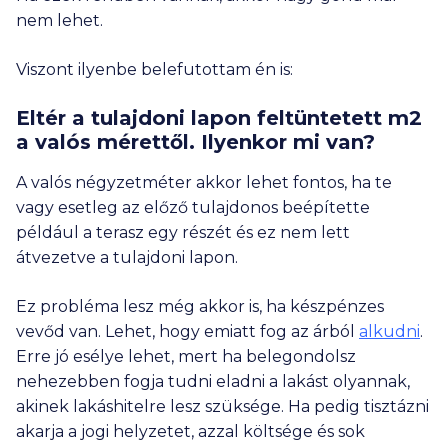
nem lehet.
Viszont ilyenbe belefutottam én is:
Eltér a tulajdoni lapon feltüntetett m2
a valós mérettől. Ilyenkor mi van?
A valós négyzetméter akkor lehet fontos, ha te
vagy esetleg az előző tulajdonos beépítette
például a terasz egy részét és ez nem lett
átvezetve a tulajdoni lapon.
Ez probléma lesz még akkor is, ha készpénzes
vevőd van. Lehet, hogy emiatt fog az árból
alkudni
.
Erre jó esélye lehet, mert ha belegondolsz
nehezebben fogja tudni eladni a lakást olyannak,
akinek lakáshitelre lesz szüksége. Ha pedig tisztázni
akarja a jogi helyzetet, azzal költsége és sok