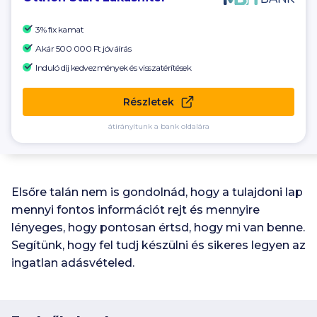
3% fix kamat
Akár
500 000 Ft
jóváírás
Induló díj kedvezmények és visszatérítések
Részletek
átirányítunk a bank oldalára
Elsőre talán nem is gondolnád, hogy a tulajdoni lap
mennyi fontos információt rejt és mennyire
lényeges, hogy pontosan értsd, hogy mi van benne.
Segítünk, hogy fel tudj készülni és sikeres legyen az
ingatlan adásvételed.