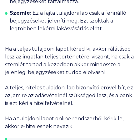
bejegyzéseket tartalmazza.
Szemle:
Ez a fajta tulajdoni lap csak a fennálló
bejegyzéseket jeleníti meg. Ezt szokták a
legtöbben lekérni lakásvásárlás előtt.
Ha a teljes tulajdoni lapot kéred ki, akkor rálátásod
lesz az ingatlan teljes történetére, viszont, ha csak a
szemlét tartod a kezedben akkor mindössze a
jelenlegi bejegyzéseket tudod elolvasni.
A teljes, hiteles tulajdoni lap bizonyító erővel bír, ez
az, amire az adásvételnél szükséged lesz, és a bank
is ezt kéri a hitelfelvételnél.
Ha a tulajdoni lapot online rendszerből kérik le,
akkor e-hitelesnek nevezik.