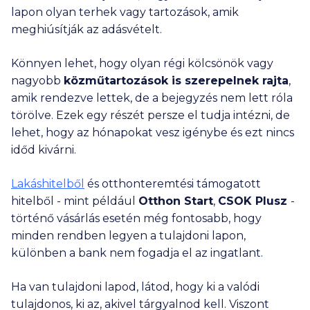
lapon olyan terhek vagy tartozások, amik
meghiúsítják az adásvételt.
Könnyen lehet, hogy olyan régi kölcsönök vagy
nagyobb
közműtartozások is szerepelnek rajta
,
amik rendezve lettek, de a bejegyzés nem lett róla
törölve. Ezek egy részét persze el tudja intézni, de
lehet, hogy az hónapokat vesz igénybe és ezt nincs
időd kivárni.
Lakáshitelből
és otthonteremtési támogatott
hitelből - mint például
Otthon Start
,
CSOK Plusz
-
történő vásárlás esetén még fontosabb, hogy
minden rendben legyen a tulajdoni lapon,
különben a bank nem fogadja el az ingatlant.
Ha van tulajdoni lapod, látod, hogy ki a valódi
tulajdonos, ki az, akivel tárgyalnod kell. Viszont