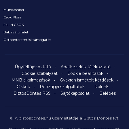
Munkáshitel
Csok Plusz
Falusi CSOK
Babaváró hitel
Otthonteremtési támogatás
Ügyféltájékoztató
Adatkezelési tájékoztató
Cookie szabályzat
Cookie beállítások
MNB alkalmazások
Gyakran ismételt kérdések
Cikkek
Pénzügyi szolgáltatók
Rólunk
BiztosDöntés RSS
Sajtókapcsolat
Belépés
© A biztosdontes.hu üzemeltetője a Biztos Döntés Kft.