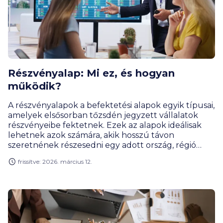
Részvényalap: Mi ez, és hogyan
működik?
A részvényalapok a befektetési alapok egyik típusai,
amelyek elsősorban tőzsdén jegyzett vállalatok
részvényeibe fektetnek. Ezek az alapok ideálisak
lehetnek azok számára, akik hosszú távon
szeretnének részesedni egy adott ország, régió
gazdasági teljesítményéből. Bár a hozam
frissítve: 2026. március 12.
lehetősége magas, a kockázat is jelentősebb, mint
például kötvényalapoknál. Az alábbiakban arról
olvashatsz, hogyan működnek a részvényalapok, és
kinek érdemes ezeken keresztül befektetnie.