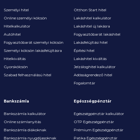
Személyi hitel
Otthon Start hitel
Online személyi kölcsön
Lakáshitel kalkulátor
Hitelkalkulátor
Lakáshitel új lakásra
Autóhitel
Fogyasztóbarát lakáshitel
Fogyasztóbarát személyi kölcsön
Lakásfelújítási hitel
Személyi kölcsön lakásfelújításra
Építési hitel
Hitelkiváltás
Lakáshitel kiváltás
Gyorskölcsön
Jelzáloghitel kalkulátor
Szabad felhasználású hitel
Adósságrendező hitel
Fogalomtár
Bankszámla
Egészségpénztár
Bankszámla kalkulátor
Egészségpénztár kalkulátor
Online számlanyitás
OTP Egészségpénztár
Bankszámla diákoknak
Prémium Egészségpénztár
Bankszámla nyugdíjasoknak
Patika Egészségpénztár