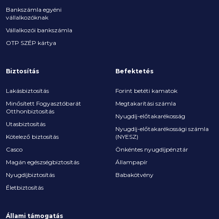
Bankszámla egyéni
vállalkozóknak
Vállalkozói bankszámla
OTP SZÉP kártya
Biztosítás
Befektetés
Lakásbiztosítás
Forint betéti kamatok
Minősített Fogyasztóbarát
Megtakarítási számla
Otthonbiztosítás
Nyugdíj-előtakarékosság
Utasbiztosítás
Nyugdíj-előtakarékossági számla
Kötelező biztosítás
(NYESZ)
Casco
Önkéntes nyugdíjpénztár
Magán egészségbiztosítás
Állampapír
Nyugdíjbiztosítás
Babakötvény
Életbiztosítás
Állami támogatás