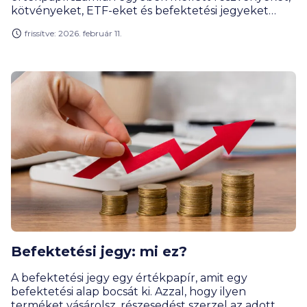
kötvényeket, ETF-eket és befektetési jegyeket
tarthatsz. Több értékpapírszámlával is
frissítve: 2026. február 11.
rendelkezhetsz egyszerre.
Befektetési jegy: mi ez?
A befektetési jegy egy értékpapír, amit egy
befektetési alap bocsát ki. Azzal, hogy ilyen
terméket vásárolsz, részesedést szerzel az adott