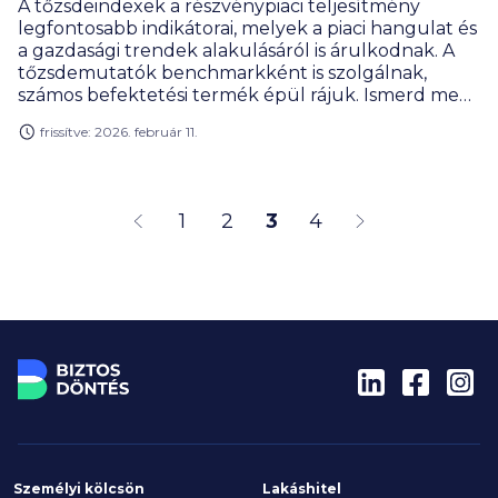
A tőzsdeindexek a részvénypiaci teljesítmény
legfontosabb indikátorai, melyek a piaci hangulat és
a gazdasági trendek alakulásáról is árulkodnak. A
tőzsdemutatók benchmarkként is szolgálnak,
számos befektetési termék épül rájuk. Ismerd meg,
hogyan fektethetsz be indexkövető termékekbe!
frissítve: 2026. február 11.
1
2
3
4
Személyi kölcsön
Lakáshitel