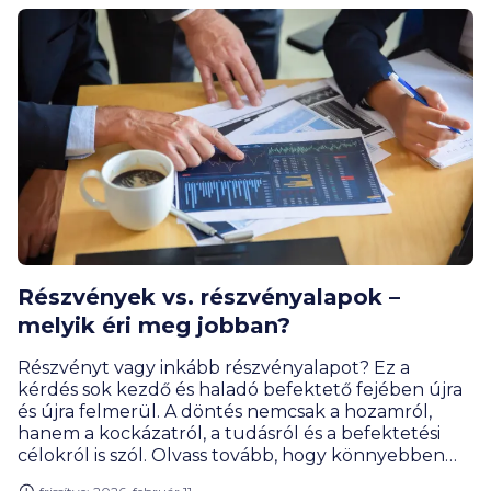
Részvények vs. részvényalapok –
melyik éri meg jobban?
Részvényt vagy inkább részvényalapot? Ez a
kérdés sok kezdő és haladó befektető fejében újra
és újra felmerül. A döntés nemcsak a hozamról,
hanem a kockázatról, a tudásról és a befektetési
célokról is szól. Olvass tovább, hogy könnyebben
eligazodj a két lehetőség között!