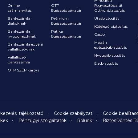
Minősített
Online
OTP
Fogyasztóbarát
számlanyitás
Egészségpénztár
Otthonbiztosítás
a
Bankszámla
Prémium
Utasbiztosítás
diákoknak
Egészségpénztár
Kötelező biztosítás
Bankszámla
Patika
Casco
nyugdíjasoknak
Egészségpénztár
Magán
Bankszámla egyéni
egészségbiztosítás
vállalkozóknak
Nyugdíjbiztosítás
Vállalkozói
bankszámla
Életbiztosítás
OTP SZÉP kártya
kezelési tájékoztató
Cookie szabályzat
Cookie beállítás
kkek
Pénzügyi szolgáltatók
Rólunk
BiztosDöntés R