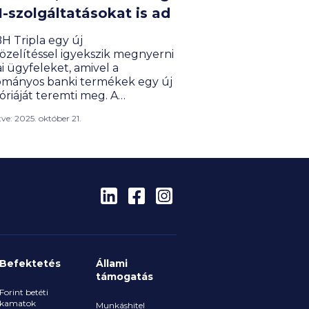
I-szolgáltatásokat is ad
H Tripla egy új
zelítéssel igyekszik megnyerni
i ügyfeleket, amivel a
mányos banki termékek egy új
óriáját teremti meg. A
acsomag nem csupán pénzügyi
ítve: 2025. október 21.
ltatásokat kínál, hanem digitális
yeket és biztonságot is,
en akár 165 000 forint
ben. De mit is takar pontosan az
nstrukció?
Befektetés
Állami
támogatás
Forint betéti
kamatok
Munkáshitel