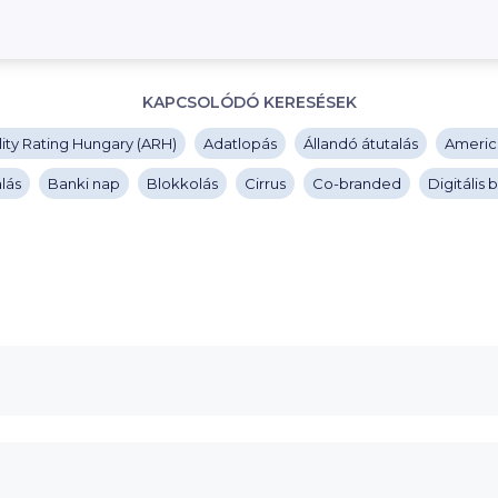
KAPCSOLÓDÓ KERESÉSEK
ity Rating Hungary (ARH)
Adatlopás
Állandó átutalás
Americ
lás
Banki nap
Blokkolás
Cirrus
Co-branded
Digitális