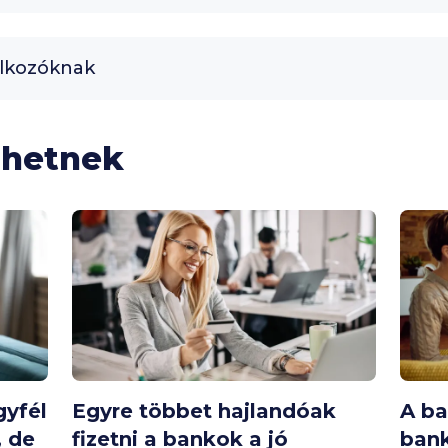
alkozóknak
lhetnek
gyfél
Egyre többet hajlandóak
A ba
, de
fizetni a bankok a jó
bank