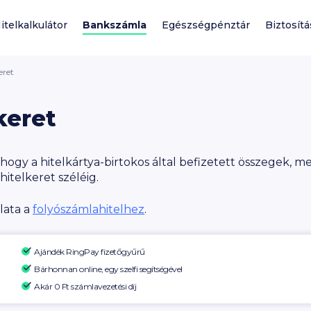
itelkalkulátor
Bankszámla
Egészségpénztár
Biztosítá
eret
keret
ogy a hitelkártya-birtokos által befizetett összegek, mely
hitelkeret széléig.
lata a
folyószámlahitelhez
.
Ajándék RingPay fizetőgyűrű
Bárhonnan online, egy szelfi segítségével
Akár 0 Ft számlavezetési díj