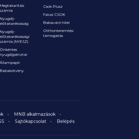
Megtakarítási
Csok Plusz
számla
Falusi CSOK
Nyugdíj-
Babaváró hitel
előtakarékosság
Otthonteremtési
Nyugdíj-
támogatás
előtakarékossági
számla (NYESZ)
Önkéntes
nyugdíjpénztár
Állampapír
Babakötvény
ok
MNB alkalmazások
SS
Sajtókapcsolat
Belépés