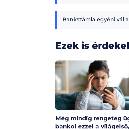
Bankszámla egyéni váll
Ezek is érdeke
Még mindig rengeteg ü
bankol ezzel a világelső