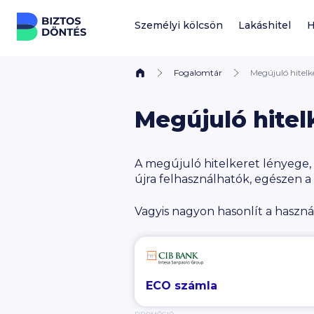
Ugrás a tartalomhoz
Személyi kölcsön
Lakáshitel
H
Fogalomtár
Megújuló hitelk
Megújuló hitel
A megújuló hitelkeret lényege, h
újra felhasználhatók, egészen a 
Vagyis nagyon hasonlít a haszná
ECO számla