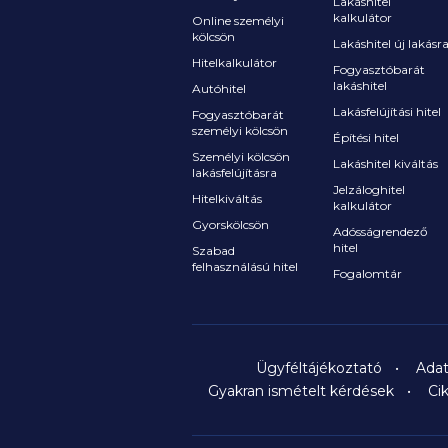
Lakáshitel
kalkulátor
Online személyi
kölcsön
Lakáshitel új lakásr
Hitelkalkulátor
Fogyasztóbarát
lakáshitel
Autóhitel
Lakásfelújítási hitel
Fogyasztóbarát
személyi kölcsön
Építési hitel
Személyi kölcsön
Lakáshitel kiváltás
lakásfelújításra
Jelzáloghitel
Hitelkiváltás
kalkulátor
Gyorskölcsön
Adósságrendező
hitel
Szabad
felhasználású hitel
Fogalomtár
Ügyféltájékoztató
Adat
Gyakran ismételt kérdések
Ci