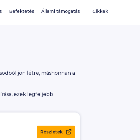
s
Befektetés
Állami támogatás
Cikkek
sodból jön létre, máshonnan a
írása, ezek legfeljebb
Részletek