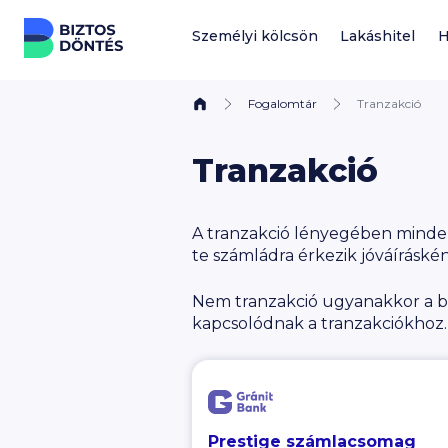
Ugrás a tartalomhoz
Személyi kölcsön
Lakáshitel
H
Fogalomtár
Tranzakció
Tranzakció
A tranzakció lényegében minden
te számládra érkezik jóváíráskén
Nem tranzakció ugyanakkor a ban
kapcsolódnak a tranzakciókhoz.
Prestige számlacsomag