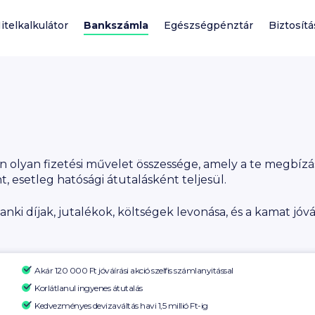
itelkalkulátor
Bankszámla
Egészségpénztár
Biztosítá
 olyan fizetési művelet összessége, amely a te megbízá
t, esetleg hatósági átutalásként teljesül.
ki díjak, jutalékok, költségek levonása, és a kamat jóvá
Akár 120 000 Ft
jóváírási akció szelfis számlanyitással
Korlátlanul ingyenes átutalás
Kedvezményes devizaváltás havi 1,5 millió Ft-ig