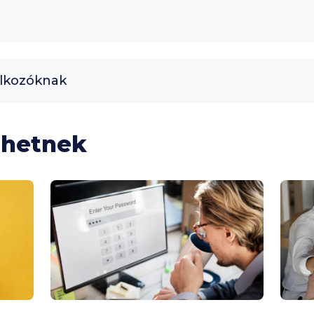
alkozóknak
lhetnek