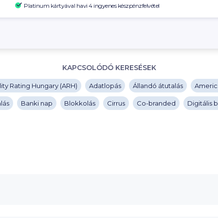
Platinum kártyával havi 4 ingyenes készpénzfelvétel
KAPCSOLÓDÓ KERESÉSEK
ity Rating Hungary (ARH)
Adatlopás
Állandó átutalás
Americ
lás
Banki nap
Blokkolás
Cirrus
Co-branded
Digitális