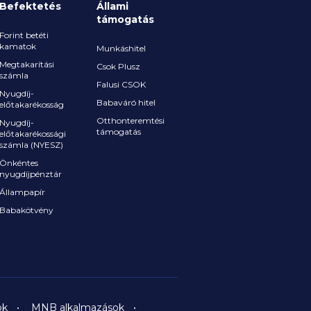
Befektetés
Állami
támogatás
Forint betéti
kamatok
Munkáshitel
Megtakarítási
Csok Plusz
számla
Falusi CSOK
Nyugdíj-
Babaváró hitel
előtakarékosság
Otthonteremtési
Nyugdíj-
támogatás
előtakarékossági
számla (NYESZ)
Önkéntes
nyugdíjpénztár
Állampapír
Babakötvény
ok
MNB alkalmazások