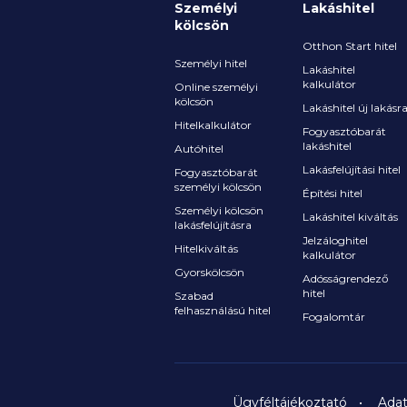
Személyi
Lakáshitel
kölcsön
Otthon Start hitel
Személyi hitel
Lakáshitel
kalkulátor
Online személyi
kölcsön
Lakáshitel új lakásr
Hitelkalkulátor
Fogyasztóbarát
lakáshitel
Autóhitel
Lakásfelújítási hitel
Fogyasztóbarát
személyi kölcsön
Építési hitel
Személyi kölcsön
Lakáshitel kiváltás
lakásfelújításra
Jelzáloghitel
Hitelkiváltás
kalkulátor
Gyorskölcsön
Adósságrendező
hitel
Szabad
felhasználású hitel
Fogalomtár
Ügyféltájékoztató
Adat