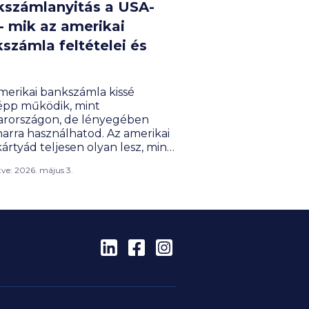
számlanyitás a USA-
- mik az amerikai
számla feltételei és
merikai bankszámla kissé
pp működik, mint
rországon, de lényegében
arra használhatod. Az amerikai
ártyád teljesen olyan lesz, mint
yar bankkártyák, hiszen
ítve: 2026. május 3.
ét magyarországi vezető
társaság amerikai.