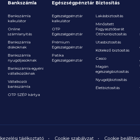
Bankszámla
Egészségpénztár
Biztosítás
Bankszámla
Egészségpénztár
Lakásbiztosítás
kalkulátor
kalkulátor
Minősített
Online
OTP
Fogyasztóbarát
számlanyitás
Egészségpénztár
Otthonbiztosítás
a
Bankszámla
Prémium
Utasbiztosítás
diákoknak
Egészségpénztár
Kötelező biztosítás
Bankszámla
Patika
Casco
nyugdíjasoknak
Egészségpénztár
Magán
Bankszámla egyéni
egészségbiztosítás
vállalkozóknak
Nyugdíjbiztosítás
Vállalkozói
bankszámla
Életbiztosítás
OTP SZÉP kártya
kezelési tájékoztató
Cookie szabályzat
Cookie beállítás