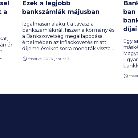
sel
Ezek a legjobb
Bank
t a
bankszámlák májusban
ban 
bank
Izgalmasan alakult a tavasz a
díjai
bankszámláknál, hiszen a kormány és
a Bankszövetség megállapodása
at,
Egy a
értelmében az infláckövetés miatti
án éri
máské
díjemeléseiket sorra mondták vissza a
n
Magya
bankok. De milyen számlákat
frissítve: 2026. január 3.
ugyan
kínálnak a bankok, és kinek, melyik
t
bankk
jelenleg a legelőnyösebb?
anknál
a mag
friss
mindk
kártya