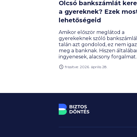
Olcsó bankszámlát kere
a gyereknek? Ezek mos
lehetőségeid
Amikor először meglátod a
gyerekeknek szóló bankszámlák
talán azt gondolod, ez nem igaz
meg a banknak. Hiszen általába
ingyenesek, alacsony forgalmat
generálnak, és minimális profito
frissítve: 2026. április 28.
hoznak. Mégis, szinte minden b
megtalálod őket, és sokféle
kedvezmény is jár hozzájuk.