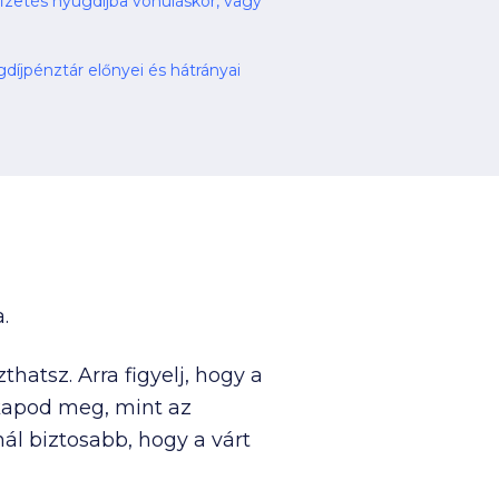
izetés nyugdíjba vonuláskor, vagy
Az Aranykor Önkéntes Nyugdíjpénztár előnyei és hátrányai
.
thatsz. Arra figyelj, hogy a
kapod meg, mint az
l biztosabb, hogy a várt