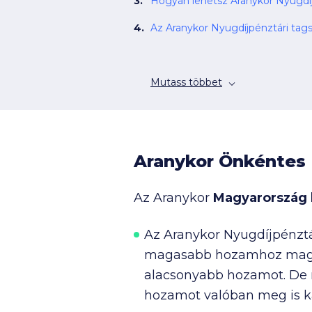
Hogyan lehetsz Aranykor Nyugdí
Az Aranykor Nyugdíjpénztári tag
Mutass többet
Aranykor Önkéntes 
Az Aranykor
Magyarország 
Az Aranykor Nyugdíjpénz
magasabb hozamhoz magasa
alacsonyabb hozamot. De m
hozamot valóban meg is k