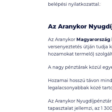
belépési nyilatkozattal.:
Az Aranykor Nyugdí
Az Aranykor
Magyarország 
versenyeztetés útján tudja k
hozamokat termelő) szolgálta
A nagy pénztárak közül egy
Hozamai hosszú távon mind
legalacsonyabbak közé tart
Az Aranykor Nyugdíjpénztá
tapasztalat jellemzi, az
1 30