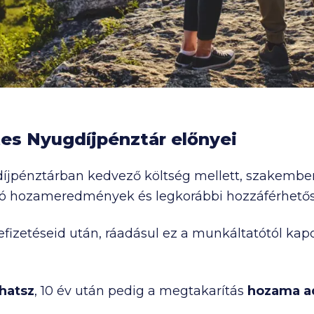
es Nyugdíjpénztár előnyei
íjpénztárban kedvező költség mellett, szakember
 jó hozameredmények és legkorábbi hozzáférhetős
efizetéseid után, ráadásul ez a munkáltatótól kapot
hatsz
, 10 év után pedig a megtakarítás
hozama a