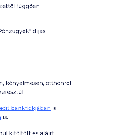
yzettől függően
Pénzügyek" díjas
en, kényelmesen, otthonról
eresztül.
edit bankfiókjában
is
n
is.
ul kitöltött és aláírt