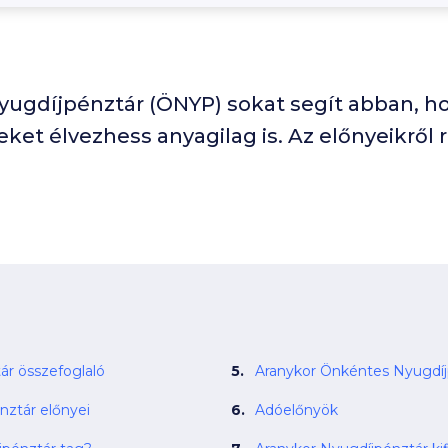
ugdíjpénztár (ÖNYP) sokat segít abban, h
et élvezhess anyagilag is. Az előnyeikről 
ár összefoglaló
Aranykor Önkéntes Nyugdíj
nztár előnyei
Adóelőnyök