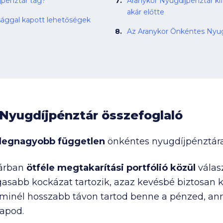
jpénztár tag?
Aranykor Nyugdíjpénztár kif
akár előtte
sággal kapott lehetőségek
Nyugdíjpénztár összefoglaló
legnagyobb független
önkéntes nyugdíjpénztára
tárban
ötféle megtakarítási portfólió közül
válasz
bb kockázat tartozik, azaz kevésbé biztosan 
inél hosszabb távon tartod benne a pénzed, anná
apod.