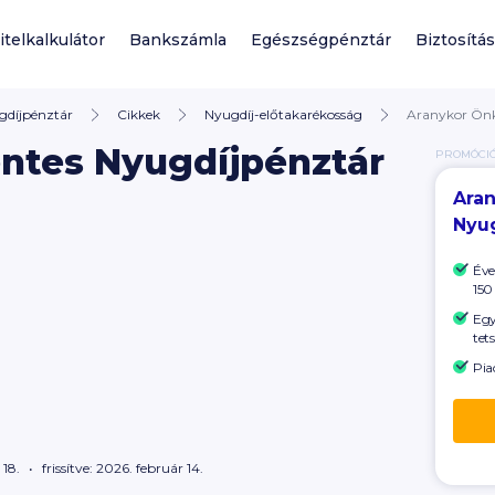
itelkalkulátor
Bankszámla
Egészségpénztár
Biztosítás
gdíjpénztár
Cikkek
Nyugdíj-előtakarékosság
Aranykor Önk
ntes Nyugdíjpénztár
PROMÓCI
Ara
Nyu
Éve
150
Egy
tet
Pia
 18.
frissítve: 2026. február 14.