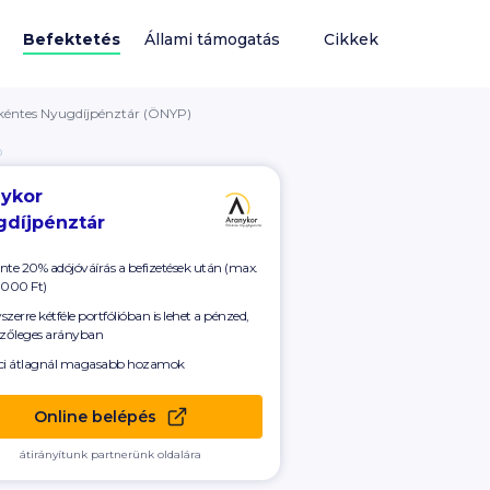
Befektetés
Állami támogatás
Cikkek
éntes Nyugdíjpénztár (ÖNYP)
Ó
nykor
gdíjpénztár
nte 20% adójóváírás a befizetések után (max.
 000
Ft)
szerre kétféle portfólióban is lehet a pénzed,
szőleges arányban
ci átlagnál magasabb hozamok
Online belépés
átirányítunk partnerünk oldalára