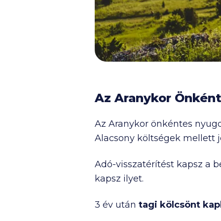
Az Aranykor Önként
Az Aranykor önkéntes nyugd
Alacsony költségek mellett
Adó-visszatérítést kapsz a b
kapsz ilyet.
3 év után
tagi kölcsön
t kap