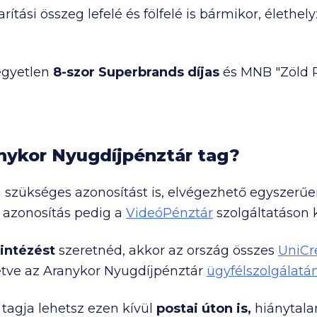
ítási összeg lefelé és fölfelé is bármikor, élethel
egyetlen
8-szor Superbrands díjas
és MNB "Zöld 
nykor Nyugdíjpénztár tag?
á szükséges azonosítást is, elvégezhető egyszerű
z azonosítás pedig a
VideóPénztár
szolgáltatáson k
intézést
szeretnéd, akkor az ország összes
UniCr
letve az Aranykor Nyugdíjpénztár
ügyfélszolgálatá
tagja lehetsz ezen kívül
postai úton is,
hiánytalan