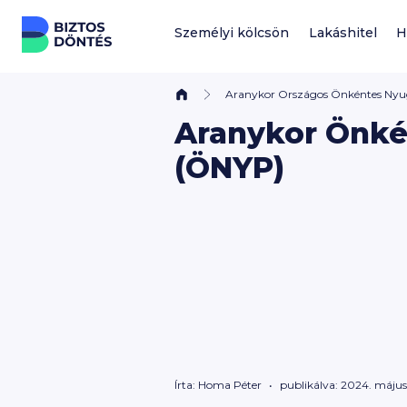
Ugrás a tartalomhoz
Személyi kölcsön
Lakáshitel
H
Aranykor Országos Önkéntes Nyu
Aranykor Önké
(ÖNYP)
Írta:
Homa Péter
publikálva: 2024. május