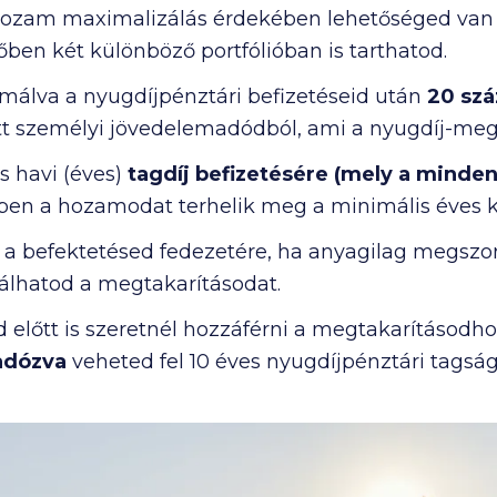
hozam maximalizálás érdekében lehetőséged va
ben két különböző portfólióban is tarthatod.
málva a nyugdíjpénztári befizetéseid után
20 szá
ett személyi jövedelemadódból, ami a nyugdíj-megt
s havi (éves)
tagdíj befizetésére (mely a minde
tben a hozamodat terhelik meg a minimális éves k
a befektetésed fedezetére, ha anyagilag megszorult
ználhatod a megtakarításodat.
 előtt is szeretnél hozzáférni a megtakarításodh
adózva
veheted fel 10 éves nyugdíjpénztári tagsá