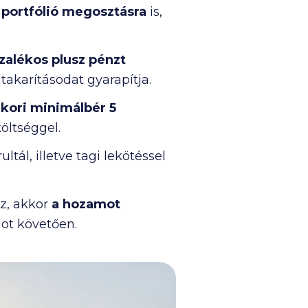
n
portfólió megosztásra
is,
zalékos plusz pénzt
akarításodat gyarapítja.
nkori minimálbér 5
öltséggel.
ál, illetve tagi lekötéssel
oz, akkor
a hozamot
got követően.