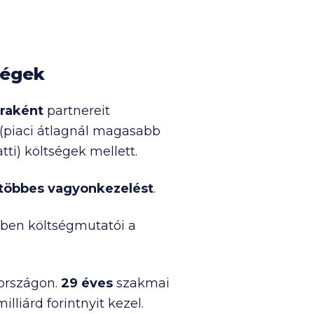
ségek
raként
partnereit
ű (piaci átlagnál magasabb
ti) költségek mellett.
 többes vagyonkezelést
.
ben költségmutatói a
országon.
29 éves
szakmai
milliárd
forintnyit kezel.