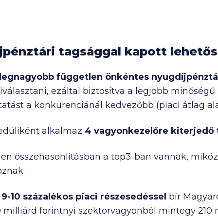
jpénztári tagsággal kapott lehető
legnagyobb független önkéntes nyugdíjpénztá
iválasztani, ezáltal biztosítva a legjobb minőség
tást a konkurenciánál kedvezőbb (piaci átlag alat
edüliként alkalmaz
4 vagyonkezelőre kiterjedő
en összehasonlításban a top3-ban vannak, miköz
oznak.
r
9-10 százalékos piaci részesedéssel
bír Magyar
0
milliárd forintnyi szektorvagyonból mintegy
210 