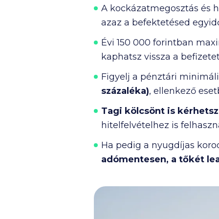
A kockázatmegosztás és 
azaz a befektetésed egyidő
Évi
150 000
forintban maxi
kaphatsz vissza a befizet
Figyelj a pénztári minimáli
százaléka)
, ellenkező ese
Tagi kölcsönt is kérhetsz
hitelfelvételhez is felhas
Ha pedig a nyugdíjas korod
adómentesen, a tőkét le