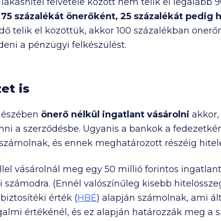
akáshitel felvétele között nem telik el legalább 
75 százalékát önerőként, 25 százalékát pedig h
idő telik el közöttük, akkor 100 százalékban öner
eni a pénzügyi felkészülést.
et is
egészében
önerő nélkül ingatlant vásárolni
akkor,
nni a szerződésbe. Ugyanis a bankok a fedezetké
 számolnak, és ennek meghatározott részéig hitel
ellel vásárolnál meg egy
50 millió
forintos ingatlan
dni számodra. (Ennél valószínűleg kisebb hitelössz
iztosítéki érték (
HBÉ
) alapján számolnak, ami ál
galmi értékénél, és ez alapján határozzák meg a 