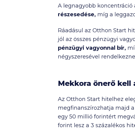
A legnagyobb koncentráció 
részesedése,
míg a leggazd
Ráadásul az Otthon Start hit
jól az összes pénzügyi vagyo
pénzügyi vagyonnal bír,
míg
négyszeresével rendelkezne
Mekkora önerő kell 
Az Otthon Start hitelhez el
megfinanszírozhatja majd a b
egy
50 millió
forintért megv
forint lesz a 3 százalékos hit