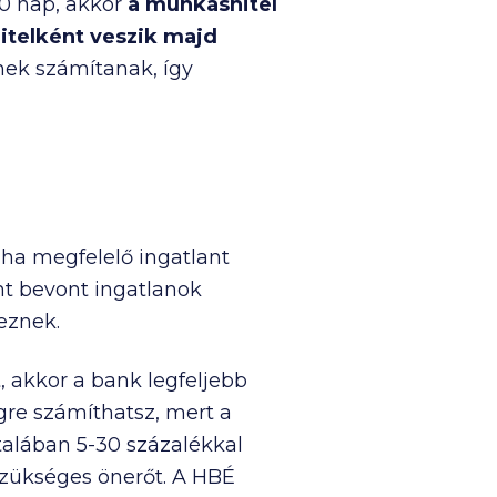
90 nap, akkor
a munkáshitel
itelként veszik majd
őnek számítanak, így
 ha megfelelő ingatlant
nt bevont ingatlanok
eznek.
t, akkor a bank legfeljebb
egre számíthatsz, mert a
talában 5-30 százalékkal
szükséges önerőt. A HBÉ