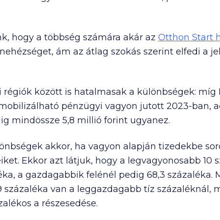
nk, hogy a többség számára akár az
Otthon Start 
t nehézséget, ám
az átlag szokás szerint elfedi a j
 régiók között is hatalmasak a különbségek: mí
 mobilizálható pénzügyi vagyon jutott 2023-ban,
edig mindössze
5,8 millió
forint ugyanez.
bségek akkor, ha vagyon alapján tizedekbe sorol
iket. Ekkor azt látjuk, hogy a legvagyonosabb 10 
éka, a gazdagabbik felénél pedig 68,3 százaléka.
9 százaléka van a leggazdagabb tíz százaléknál, 
zalékos a részesedése.