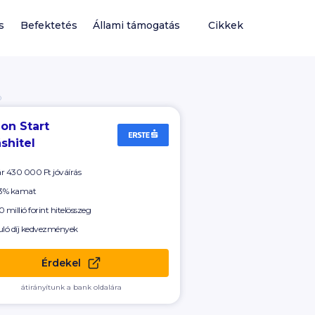
s
Befektetés
Állami támogatás
Cikkek
Ó
on Start
shitel
ár
430 000 Ft
jóváírás
 3% kamat
 millió forint hitelösszeg
uló díj kedvezmények
Érdekel
átirányítunk a bank oldalára