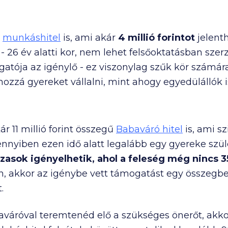
s
munkáshitel
is, ami akár
4 millió
forintot
jelenth
t - 26 év alatti kor, nem lehet felsőoktatásban sze
gatója az igénylő - ez viszonylag szűk kör számára
zzá gyereket vállalni, mint ahogy egyedülállók is
kár
11 millió
forint összegű
Babaváró hitel
is, ami s
ennyiben ezen idő alatt legalább egy gyereke szül
ázasok igényelhetik,
ahol a feleség még nincs 3
n, akkor az igénybe vett támogatást egy összegben k
.
váróval teremtenéd elő a szükséges önerőt, akko