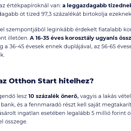
az értékpapíroknál van:
a leggazdagabb tizednek 
agabb öt tized 97,3 százalékát birtokolja ezeknek
el szempontjából leginkább érdekelt fiatalabb kor
nt illetően.
A 16-35 éves korosztály ugyanis ös
 a 36-45 évesek ennek duplájával, az 56-65 éves
k.
az Otthon Start hitelhez?
egendő lesz
10 százalék önerő,
vagyis a lakás véte
ank, és a fennmaradó részt kell saját megtakarítá
ásárolt ingatlan esetében legalább
5 millió
forint 
el összege.