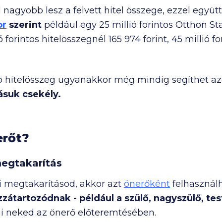
nagyobb lesz a felvett hitel összege, ezzel együtt 
or
szerint
például egy
25 millió
forintos Otthon St
ó
forintos hitelösszegnél
165 974
forint,
45 millió
fo
b hitelösszeg ugyanakkor még mindig segíthet az
ásuk csekély.
erőt?
egtakarítás
i megtakarításod, akkor azt
önerőként
felhasználh
átartozódnak - például a szülő, nagyszülő, tes
ni neked az önerő előteremtésében.