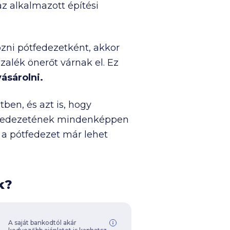
az alkalmazott építési
ozni pótfedezetként, akkor
ázalék önerőt várnak el. Ez
ásárolni.
ben, és azt is, hogy
el fedezetének mindenképpen
n a pótfedezet már lehet
ek?
A saját bankodtól akár