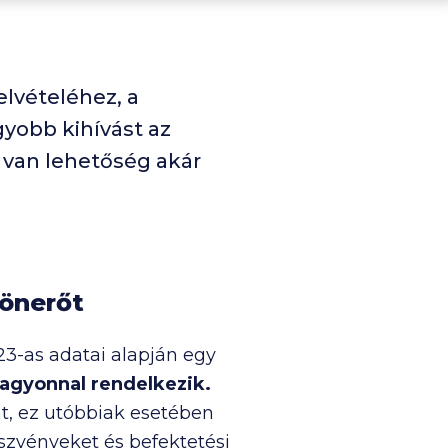
elvételéhez, a
gyobb kihívást az
 van lehetőség akár
 önerőt
3-as adatai alapján egy
vagyonnal rendelkezik.
at, ez utóbbiak esetében
szvényeket és befektetési