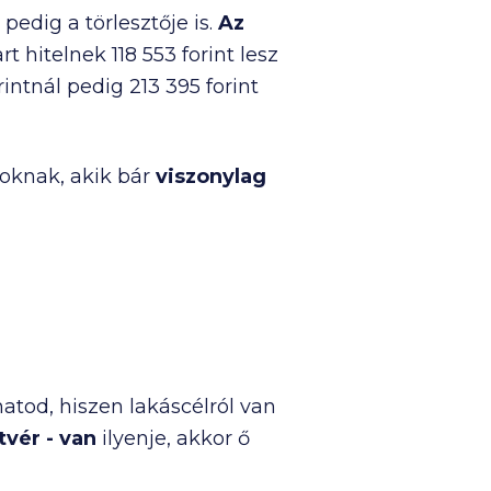
pedig a törlesztője is.
Az
art hitelnek
118 553
forint lesz
rintnál pedig
213 395
forint
oknak, akik bár
viszonylag
atod, hiszen lakáscélról van
tvér - van
ilyenje, akkor ő