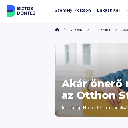
Ugrás a tartalomhoz
Személyi kölcsön
Lakáshitel
Cikkek
Lakáshitel
Akár
Akár önerő n
az Otthon St
Írta: Fülöp Norbert Attila
•
publikál