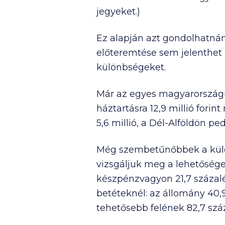
jegyeket.)
Ez alapján azt gondolhatná
előteremtése sem jelenthe
különbségeket.
Már az egyes magyarországi
háztartásra
12,9 millió
forint
5,6 millió
, a Dél-Alföldön p
Még szembetűnőbbek a külön
vizsgáljuk meg a lehetősége
készpénzvagyon 21,7 százal
betéteknél: az állomány 40,
tehetősebb felének 82,7 szá