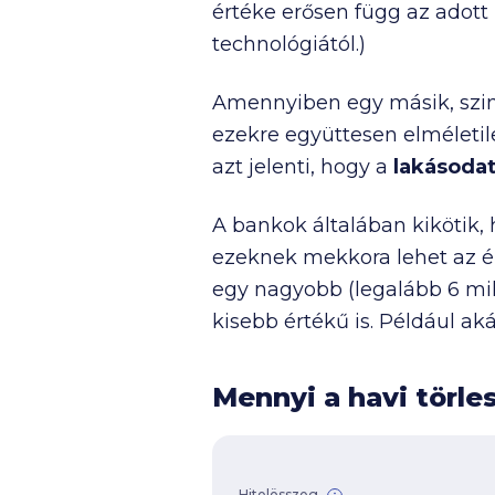
értéke erősen függ az adott 
technológiától.)
Amennyiben egy másik, szi
ezekre együttesen elméleti
azt jelenti, hogy a
lakásodat
A bankok általában kikötik, 
ezeknek mekkora lehet az é
egy nagyobb (legalább
6 mil
kisebb értékű is. Például aká
Mennyi a havi törle
Hitelösszeg