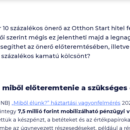
 10 százalékos önerő az Otthon Start hitel f
i szerint mégis ez jelentheti majd a legna
segíthet az önerő előteremtésében, illetve
 3 százalékos kamatú kölcsönt?
 miből előteremtenie a szükséges
MNB)
„Miből élünk?” háztartási vagyonfelmérés
202
mintegy
7,5 millió
forint mobilizálható pénzügyi 
ttük a készpénzt, a betéteket és az értékpapírok
mbe az úgynevezett részesedéseket, például a ré