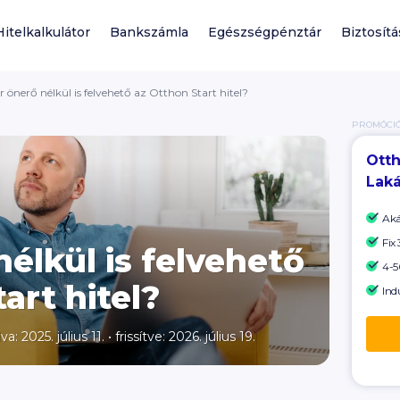
Hitelkalkulátor
Bankszámla
Egészségpénztár
Biztosítá
 önerő nélkül is felvehető az Otthon Start hitel?
PROMÓCI
Otth
Laká
Ak
Fix
élkül is felvehető
4-50
art hitel?
Ind
va: 2025. július 11.
•
frissítve: 2026. július 19.