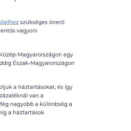
hitelhez
szükséges önerő
elentős vagyoni
g Közép-Magyarországon egy
 addig Észak-Magyarországon
juk a háztartásokat, és így
százaléknál van a
 Még nagyobb a különbség a
míg a háztartások