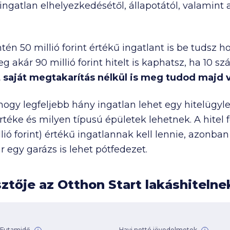
ingatlan elhelyezkedésétől, állapotától, valamint 
ntén
50 millió
forint értékű ingatlant is be tudsz h
leg akár
90 millió
forint hitelt is kaphatsz, ha 10 sz
 saját megtakarítás nélkül is meg tudod majd v
hogy legfeljebb hány ingatlan lehet egy hitelügylet
rtéke és milyen típusú épületek lehetnek. A hit
lió
forint) értékű ingatlannak kell lennie, azonba
r egy garázs is lehet pótfedezet.
sztője az Otthon Start lakáshiteln
Futamidő
Havi nettó jövedelmetek