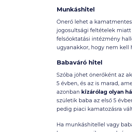
Munkáshitel
Önerő lehet a kamatmente
jogosultsági feltételek miat
felsőoktatási intézmény hall
ugyanakkor, hogy nem kell ho
Babaváró hitel
Szóba jöhet önerőként az a
5 évben, és az is marad, am
azonban
kizárólag olyan h
születik baba az első 5 évbe
pedig piaci kamatozásra vált
Ha munkáshitellel vagy baba