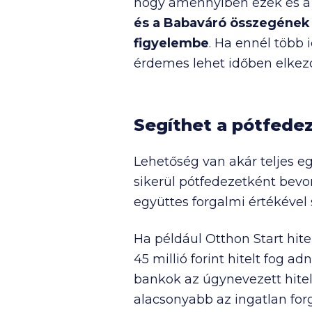
hogy amennyiben ezek és a l
és a Babaváró összegének 
figyelembe
. Ha ennél több 
érdemes lehet időben elkezd
Segíthet a pótfedez
Lehetőség van akár teljes 
sikerül pótfedezetként bevo
együttes forgalmi értékével
Ha például Otthon Start hit
45 millió
forint hitelt fog a
bankok az úgynevezett hitelb
alacsonyabb az ingatlan for