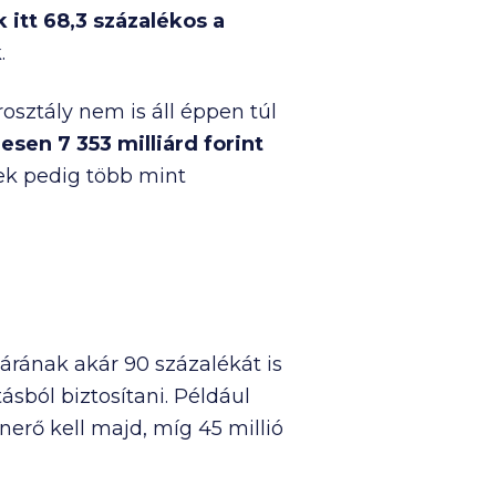
itt 68,3 százalékos a
.
osztály nem is áll éppen túl
szesen
7 353 milliárd
forint
ek pedig több mint
lárának akár 90 százalékát is
sból biztosítani. Például
önerő kell majd, míg
45 millió