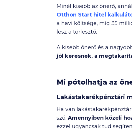
Minél kisebb az önerő, annál 
Otthon Start hitel kalkulát
a havi költsége, míg
35 milli
lesz a törlesztő.
A kisebb önerő és a nagyob
jól keresnek, a megtakarít
Mi pótolhatja az ön
Lakástakarékpénztári m
Ha van lakástakarékpénztár
szó.
Amennyiben közeli hozz
ezzel ugyancsak tud segíte