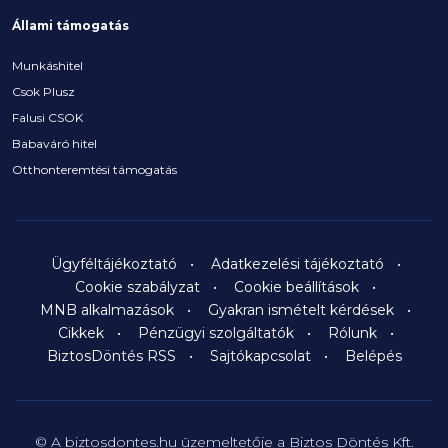
Állami támogatás
Munkáshitel
Csok Plusz
Falusi CSOK
Babaváró hitel
Otthonteremtési támogatás
Ügyféltájékoztató
Adatkezelési tájékoztató
Cookie szabályzat
Cookie beállítások
MNB alkalmazások
Gyakran ismételt kérdések
Cikkek
Pénzügyi szolgáltatók
Rólunk
BiztosDöntés RSS
Sajtókapcsolat
Belépés
© A biztosdontes.hu üzemeltetője a Biztos Döntés Kft.