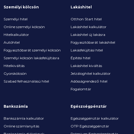
Személyi kölcsön
Lakáshitel
Személyi hitel
Otthon Start hitel
Online személyi kölcsön
Lakáshitel kalkulátor
Hitelkalkulátor
Lakáshitel új lakásra
Autóhitel
Fogyasztóbarát lakáshitel
Fogyasztóbarát személyi kölcsön
Lakásfelújítási hitel
Személyi kölcsön lakásfelújításra
Építési hitel
Hitelkiváltás
Lakáshitel kiváltás
Gyorskölcsön
Jelzáloghitel kalkulátor
Szabad felhasználású hitel
Adósságrendező hitel
Fogalomtár
Bankszámla
Egészségpénztár
Bankszámla kalkulátor
Egészségpénztár kalkulátor
Online számlanyitás
OTP Egészségpénztár
Bankszámla diákoknak
Prémium Egészségpénztár