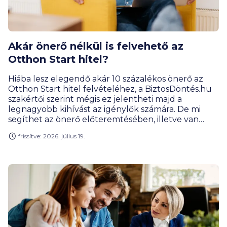
Akár önerő nélkül is felvehető az
Otthon Start hitel?
Hiába lesz elegendő akár 10 százalékos önerő az
Otthon Start hitel felvételéhez, a BiztosDöntés.hu
szakértői szerint mégis ez jelentheti majd a
legnagyobb kihívást az igénylők számára. De mi
segíthet az önerő előteremtésében, illetve van
lehetőség akár önerő nélkül felvenni a 3 százalékos
frissítve: 2026. július 19.
kamatú kölcsönt?