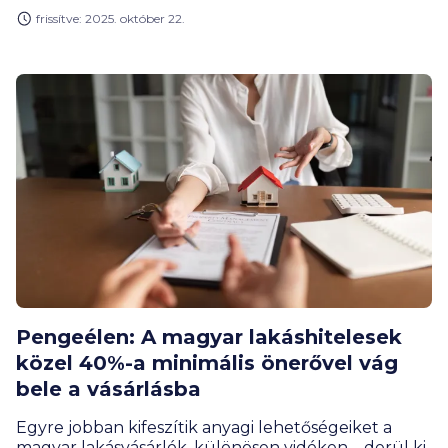
pontosan, és mire figyeljetek, ha Babaváróval
frissítve: 2025. október 22.
egészítenétek ki lakáshiteleteket?
Pengeélen: A magyar lakáshitelesek
közel 40%-a minimális önerővel vág
bele a vásárlásba
Egyre jobban kifeszítik anyagi lehetőségeiket a
magyar lakásvásárlók, különösen vidéken – derül ki