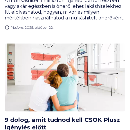
A munkáshitel 4 millió forintja februártól részben
vagy akár egészben is önerő lehet lakáshitelekhez.
Itt elolvashatod, hogyan, mikor és milyen
mértékben használhatod a mukáshitelt önerőként.
frissítve: 2025. október 22.
9 dolog, amit tudnod kell CSOK Plusz
igénylés előtt