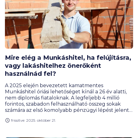
Mire elég a Munkáshitel, ha felújításra,
vagy lakáshitelhez önerőként
használnád fel?
A 2025 elején bevezetett kamatmentes
Munkáshitel óriási lehetőséget kínál a 26 év alatti,
nem diplomás fiataloknak. A legfeljebb 4 millió
forintos, szabadon felhasználható összeg sokak
számára az első komolyabb pénzügyi lépést jelenti.
De mire is elég ez a pénz a gyakorlatban?
frissítve: 2025. október 21.