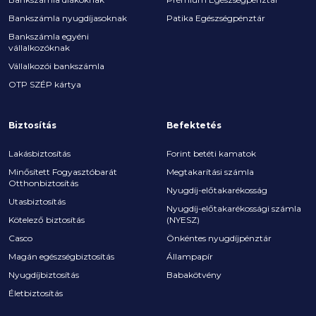
Bankszámla nyugdíjasoknak
Patika Egészségpénztár
Bankszámla egyéni
vállalkozóknak
Vállalkozói bankszámla
OTP SZÉP kártya
Biztosítás
Befektetés
Lakásbiztosítás
Forint betéti kamatok
Minősített Fogyasztóbarát
Megtakarítási számla
Otthonbiztosítás
Nyugdíj-előtakarékosság
Utasbiztosítás
Nyugdíj-előtakarékossági számla
Kötelező biztosítás
(NYESZ)
Casco
Önkéntes nyugdíjpénztár
Magán egészségbiztosítás
Állampapír
Nyugdíjbiztosítás
Babakötvény
Életbiztosítás