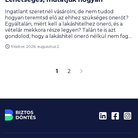
Ingatlant szeretnél vásárolni, de nem tudod
hogyan teremtsd elő az ehhez szükséges önerőt?
Egyáltalán, miért kell a lakáshitelhez önerő, és a
vételár mekkora része legyen? Talán te is azt
gondolod, hogy a lakáshitel önerő nélkül nem fog
menni. Többféle megoldás is van, elmagyarázzuk
frissítve: 2026. augusztus 2.
mindegyiket.
1
2