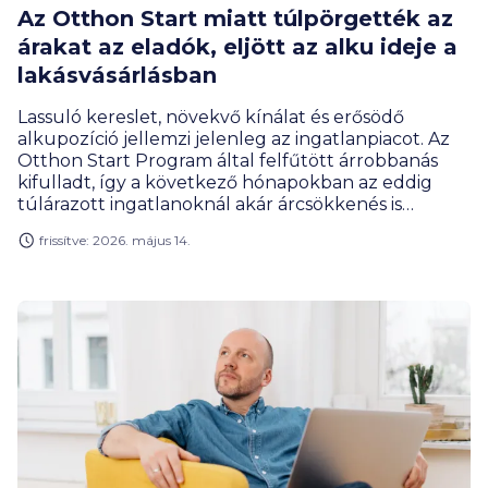
Az Otthon Start miatt túlpörgették az
árakat az eladók, eljött az alku ideje a
lakásvásárlásban
Lassuló kereslet, növekvő kínálat és erősödő
alkupozíció jellemzi jelenleg az ingatlanpiacot. Az
Otthon Start Program által felfűtött árrobbanás
kifulladt, így a következő hónapokban az eddig
túlárazott ingatlanoknál akár árcsökkenés is
bekövetkezhet a szakértők szerint. A lakásépítések
frissítve: 2026. május 14.
ugyan kezdenek felpörögni, de ezek hatása nem
képes gyorsan növelni a kínálatot, ráadásul az
építőanyagok ára is látványosan emelkedik.