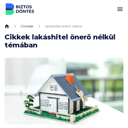
Ugrás a tartalomhoz
Címkék
lakáshitel önerő nélkül
Cikkek lakáshitel önerő nélkül
témában