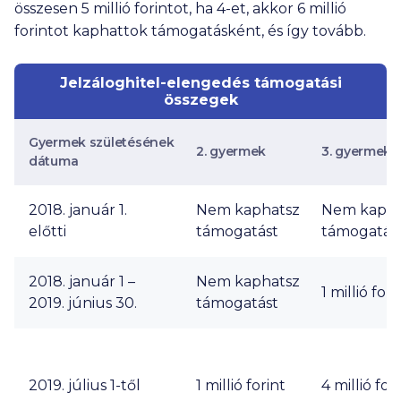
összesen
5 millió
forintot, ha 4-et, akkor
6 millió
forintot kaphattok támogatásként, és így tovább.
Jelzáloghitel-elengedés támogatási
összegek
Gyermek születésének
2. gyermek
3. gyermek
dátuma
2018. január 1.
Nem kaphatsz
Nem kapha
előtti
támogatást
támogatás
2018. január 1 –
Nem kaphatsz
1 millió
fori
2019. június 30.
támogatást
2019. július 1-től
1 millió
forint
4 millió
fori