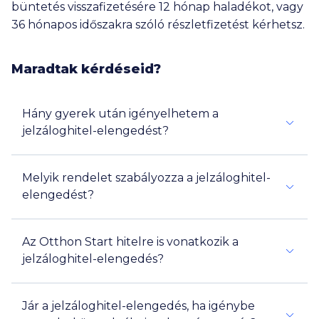
büntetés visszafizetésére 12 hónap haladékot, vagy
36 hónapos időszakra szóló részletfizetést kérhetsz.
Maradtak kérdéseid?
Hány gyerek után igényelhetem a
jelzáloghitel-elengedést?
Melyik rendelet szabályozza a jelzáloghitel-
1 millió
elengedést?
4 millió
1 millió
Az Otthon Start hitelre is vonatkozik a
jelzáloghitel-elengedés?
Jár a jelzáloghitel-elengedés, ha igénybe