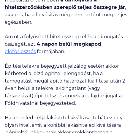
hitelszerződésben szereplő teljes összegre jár
,
akkor is, ha a folyósítás még nem történt meg teljes
egészében.
Amint a folyósított hitel összege eléri a támogatás
összegét, azt
4 napon belül megkapod
előtörlesztés
formájában.
Építési telekre bejegyzett jelzálog esetén akkor
kérheted a jelzáloghitel-elengedést, ha a
támogatást megállapító határozat kiállítása után 2
éven belül a telekre lakóingatlant (vagy
társasházat) építtetsz, és ennek a tulajdonjogát a
Földhivatalnál bejegyezteted.
Ha a hiteled célja lakáshitel kiváltása, tehát ez egy
olyan hitel, amit a korábbi lakáshiteled kiváltására
igényeltél, akkor csak akkor csökkentheted a