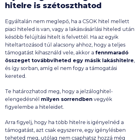
hitelre is szétoszthatod
Egyáltalán nem meglepő, ha a CSOK hitel mellett
piaci hiteled is van, vagy a lakásvásárlási hiteled után
később felújítási hitelt is felvettél. Ha az egyik
hiteltartozásod túl alacsony ahhoz, hogy a teljes
támogatást kihasználd vele, akkor a
fennmaradó
összeget továbbviheted egy másik lakáshitelre
,
és így sorban, amíg el nem fogy a támogatási
kereted.
Te határozhatod meg, hogy a jelzáloghitel-
elengedésnél
milyen sorrendben
vegyék
figyelembe a hiteleidet.
Arra figyelj, hogy ha több hitelre is igényelnéd a
támogatást, azt csak egyszerre, egy igénylésben
teheted meg, utólag nem csaphatsz hozzá még