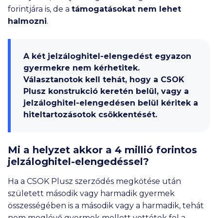
forintjára is, de a
támogatásokat nem lehet
halmozni
.
A két jelzáloghitel-elengedést egyazon
gyermekre nem kérhetitek.
Választanotok kell tehát, hogy a CSOK
Plusz konstrukció keretén belül, vagy a
jelzáloghitel-elengedésen belül kéritek a
hiteltartozásotok csökkentését.
Mi a helyzet akkor a
4 millió
forintos
jelzáloghitel-elengedéssel?
Ha a CSOK Plusz szerződés megkötése után
született második vagy harmadik gyermek
összességében is a második vagy a harmadik, tehát
nem meglévő gyermek mellett vettétek fel a