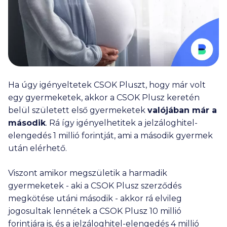
Ha úgy igényeltetek CSOK Pluszt, hogy már volt
egy gyermeketek, akkor a CSOK Plusz keretén
belül született első gyermeketek
valójában már a
második
. Rá így igényelhetitek a jelzáloghitel-
elengedés
1 millió
forintját, ami a második gyermek
után elérhető.
Viszont amikor megszületik a harmadik
gyermeketek - aki a CSOK Plusz szerződés
megkötése utáni második - akkor rá elvileg
jogosultak lennétek a CSOK Plusz
10 millió
forintjára is, és a jelzáloghitel-elengedés
4 millió