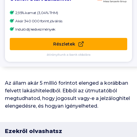
2,95% kamat (3,04% THM)
Akár 340 000
forint jóváírás
Induló díj kedvezmények
Részletek
átirányítunk a bank oldalára
Az állam akár 5 millió forintot elenged a korábban
felvett lakáshiteledből. Ebből az útmutatóból
megtudhatod, hogy jogosult vagy-e a jelzáloghitel
elengedésre, és hogyan igényelheted.
Ezekről olvashatsz