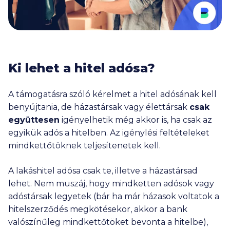
Ki lehet a hitel adósa?
A támogatásra szóló kérelmet a hitel adósának kell
benyújtania, de házastársak vagy élettársak
csak
együttesen
igényelhetik még akkor is, ha csak az
egyikük adós a hitelben. Az igénylési feltételeket
mindkettőtöknek teljesítenetek kell.
A lakáshitel adósa csak te, illetve a házastársad
lehet. Nem muszáj, hogy mindketten adósok vagy
adóstársak legyetek (bár ha már házasok voltatok a
hitelszerződés megkötésekor, akkor a bank
valószínűleg mindkettőtöket bevonta a hitelbe),