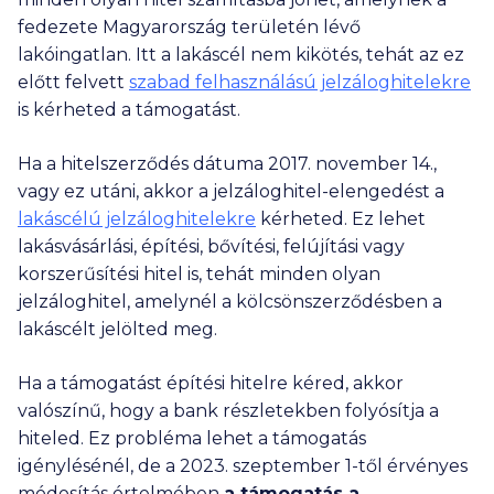
fedezete Magyarország területén lévő
lakóingatlan. Itt a lakáscél nem kikötés, tehát az ez
előtt felvett
szabad felhasználású jelzáloghitelekre
is kérheted a támogatást.
Ha a hitelszerződés dátuma 2017. november 14.,
vagy ez utáni, akkor a jelzáloghitel-elengedést a
lakáscélú jelzáloghitelekre
kérheted. Ez lehet
lakásvásárlási, építési, bővítési, felújítási vagy
korszerűsítési hitel is, tehát minden olyan
jelzáloghitel, amelynél a kölcsönszerződésben a
lakáscélt jelölted meg.
Ha a támogatást építési hitelre kéred, akkor
valószínű, hogy a bank részletekben folyósítja a
hiteled. Ez probléma lehet a támogatás
igénylésénél, de a 2023. szeptember 1-től érvényes
módosítás értelmében
a támogatás a