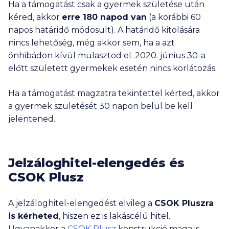
Ha a támogatást csak a gyermek születése után
kéred, akkor
erre 180 napod van
(a korábbi 60
napos határidő módosult). A határidő kitolására
nincs lehetőség, még akkor sem, ha a azt
önhibádon kívül mulasztod el. 2020. június 30-a
előtt született gyermekek esetén nincs korlátozás.
Ha a támogatást magzatra tekintettel kérted, akkor
a gyermek születését 30 napon belül be kell
jelentened.
Jelzáloghitel-elengedés és
CSOK Plusz
A jelzáloghitel-elengedést elvileg a
CSOK Pluszra
is kérheted
, hiszen ez is lakáscélú hitel.
Ugyanakkor a
CSOK Plusz
konstrukció maga is