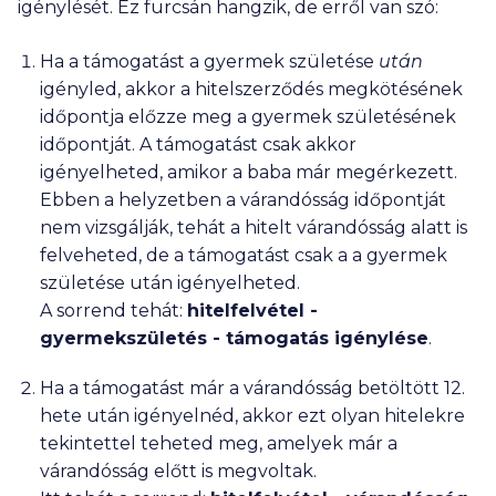
igénylését. Ez furcsán hangzik, de erről van szó:
Ha a támogatást a gyermek születése
után
igényled, akkor a hitelszerződés megkötésének
időpontja előzze meg a gyermek születésének
időpontját. A támogatást csak akkor
igényelheted, amikor a baba már megérkezett.
Ebben a helyzetben a várandósság időpontját
nem vizsgálják, tehát a hitelt várandósság alatt is
felveheted, de a támogatást csak a a gyermek
születése után igényelheted.
A sorrend tehát:
hitelfelvétel -
gyermekszületés - támogatás igénylése
.
Ha a támogatást már a várandósság betöltött 12.
hete után igényelnéd, akkor ezt olyan hitelekre
tekintettel teheted meg, amelyek már a
várandósság előtt is megvoltak.