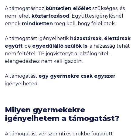
A támogatáshoz
büntetlen előélet
szükséges, és
nem lehet
köztartozásod
. Együttes igénylésnél
ennek
mindketten
meg kell, hogy feleljetek.
A támogatást igényelhetik
házastársak, élettársak
együtt
, de
egyedülálló szülők is
, a házasság tehát
nem feltétel. TB jogviszonyt a jelzáloghitel-
elengedéshez nem kell igazolni.
A támogatást
egy gyermekre csak egyszer
igényelheted.
Milyen gyermekekre
igényelhetem a támogatást?
A támogatást vér szerinti és örökbe fogadott