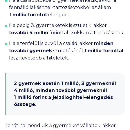
Ha a családotokba 2. gyermek érkezik, akkor a
fennálló lakáshitel-tartozásotokból az állam
1 millió
forintot
elenged.
Ha pedig 3. gyermeketek is születik, akkor
további
4 millió
forinttal csökken a tartozásotok.
Ha ezenfelül is bővül a család, akkor
minden
további gyermek
születésénél
1 millió
forinttal
lesz kevesebb a hiteletek.
2 gyermek esetén
1 millió
, 3 gyermeknél
4 millió
, minden további gyermeknél
1 millió
forint a jelzáloghitel-elengedés
összege.
Tehát ha mondjuk 3 gyermeket vállaltok, akkor