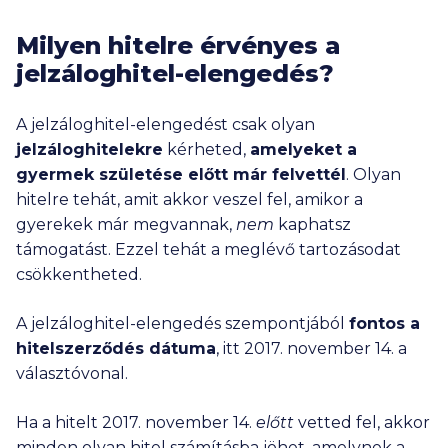
Milyen hitelre érvényes a
jelzáloghitel-elengedés?
A jelzáloghitel-elengedést csak olyan
jelzáloghitelekre
kérheted,
amelyeket a
gyermek születése előtt már felvettél
. Olyan
hitelre tehát, amit akkor veszel fel, amikor a
gyerekek már megvannak,
nem
kaphatsz
támogatást. Ezzel tehát a meglévő tartozásodat
csökkentheted.
A jelzáloghitel-elengedés szempontjából
fontos a
hitelszerződés dátuma
, itt 2017. november 14. a
választóvonal.
Ha a hitelt 2017. november 14.
előtt
vetted fel, akkor
minden olyan hitel számításba jöhet, amelynek a