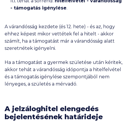
Itt tehát a sorrend:
hitelfelvétel - várandósság
- támogatás igénylése
.
A várandósság kezdete (és 12. hete) - és az, hogy
ehhez képest mikor vettétek fel a hitelt - akkor
számít, ha a támogatást már a várandósság alatt
szeretnétek igényelni.
Ha a támogatást a gyermek születése után kéritek,
akkor tehát a várandósság időpontja a hitelfelvétel
és a támogatás igénylése szempontjából nem
lényeges, a születés a mérvadó.
A jelzáloghitel elengedés
bejelentésének határideje