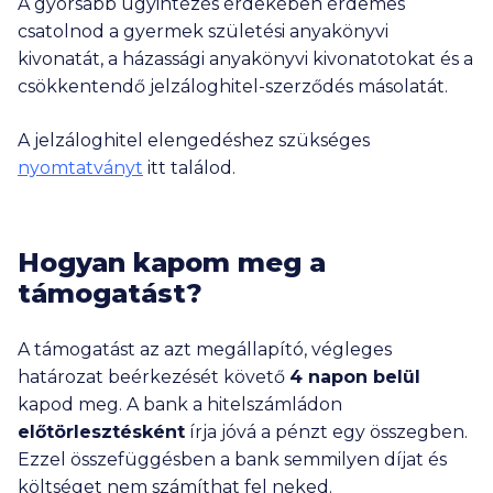
A gyorsabb ügyintézés érdekében érdemes
csatolnod a gyermek születési anyakönyvi
kivonatát, a házassági anyakönyvi kivonatotokat és a
csökkentendő jelzáloghitel-szerződés másolatát.
A jelzáloghitel elengedéshez szükséges
nyomtatványt
itt találod.
Hogyan kapom meg a
támogatást?
A támogatást az azt megállapító, végleges
határozat beérkezését követő
4 napon belül
kapod meg. A bank a hitelszámládon
előtörlesztésként
írja jóvá a pénzt egy összegben.
Ezzel összefüggésben a bank semmilyen díjat és
költséget nem számíthat fel neked.