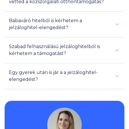
vetted a közszolgálati otthontámogatás?
Babaváró hitelből is kérhetem a
jelzáloghitel-elengedést?
Nem
Szabad felhasználású jelzáloghitelből is
kérhetem a támogatást?
Egy gyerek után is jár a a jelzáloghitel-
elengedést?