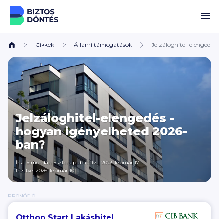
Ugrás a tartalomhoz
Cikkek
Állami támogatások
Jelzáloghitel-elengedé
Jelzáloghitel-elengedés -
hogyan igényelheted 2026-
ban?
Írta:
Simondán Eszter
•
publikálva: 2023. február 17.
•
frissítve: 2026. február 10.
PROMÓCIÓ
Otthon Start Lakáshitel