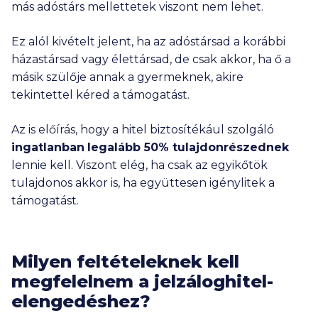
más adóstárs mellettetek viszont nem lehet.
Ez alól kivételt jelent, ha az adóstársad a korábbi
házastársad vagy élettársad, de csak akkor, ha ő a
másik szülője annak a gyermeknek, akire
tekintettel kéred a támogatást.
Az is előírás, hogy a hitel biztosítékául szolgáló
ingatlanban
legalább 50% tulajdonrészednek
lennie kell. Viszont elég, ha csak az egyikőtök
tulajdonos akkor is, ha együttesen igénylitek a
támogatást.
Milyen feltételeknek kell
megfelelnem a jelzáloghitel-
elengedéshez?