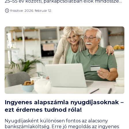
25–55 év közötti, párkapcsolatban élők mindössze
30 százaléka beszél rendszeresen és részletesen a
frissítve: 2026. február 12.
partnerével a hosszú távú pénzügyi célokról,
miközben minden ötödik válaszadó szerint a pénz
és a megtakarítás a legnehezebb téma egy
kapcsolatban.
Ingyenes alapszámla nyugdíjasoknak –
ezt érdemes tudnod róla!
Nyugdíjasként különösen fontos az alacsony
bankszámlaköltség. Erre jó megoldás az ingyenes