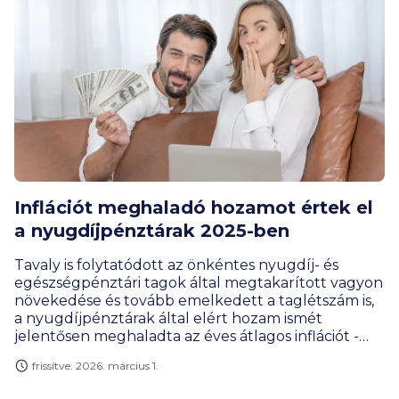
Inflációt meghaladó hozamot értek el
a nyugdíjpénztárak 2025-ben
Tavaly is folytatódott az önkéntes nyugdíj- és
egészségpénztári tagok által megtakarított vagyon
növekedése és tovább emelkedett a taglétszám is,
a nyugdíjpénztárak által elért hozam ismét
jelentősen meghaladta az éves átlagos inflációt -
közölte az Önkéntes Pénztárak Országos
frissítve: 2026. március 1.
Szövetsége (ÖPOSZ).