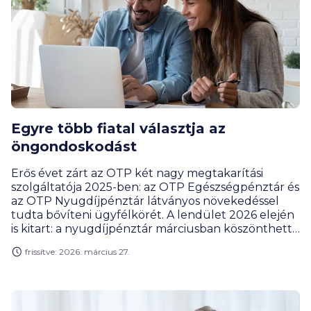
Egyre több fiatal választja az
öngondoskodást
Erős évet zárt az OTP két nagy megtakarítási
szolgáltatója 2025-ben: az OTP Egészségpénztár és
az OTP Nyugdíjpénztár látványos növekedéssel
tudta bővíteni ügyfélkörét. A lendület 2026 elején
is kitart: a nyugdíjpénztár márciusban köszönthette
300 000. tagját, az egészségpénztári taglétszám
frissítve: 2026. március 27.
pedig meghaladta a 452 000 főt.