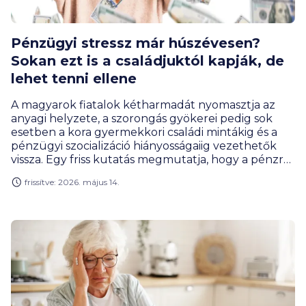
Pénzügyi stressz már húszévesen?
Sokan ezt is a családjuktól kapják, de
lehet tenni ellene
A magyarok fiatalok kétharmadát nyomasztja az
anyagi helyzete, a szorongás gyökerei pedig sok
esetben a kora gyermekkori családi mintákig és a
pénzügyi szocializáció hiányosságaiig vezethetők
vissza. Egy friss kutatás megmutatja, hogy a pénzről
való családi párbeszéd - vagy épp annak hiánya -
frissítve: 2026. május 14.
jelentősen befolyásolja a felnőttkori pénzügyi
közérzetet. A fiatalok tisztában vannak azzal, hogy
az állami nyugdíjra nemigen számíthatnak, csak
éppen a cselekvésig még kevesen jutnak el.