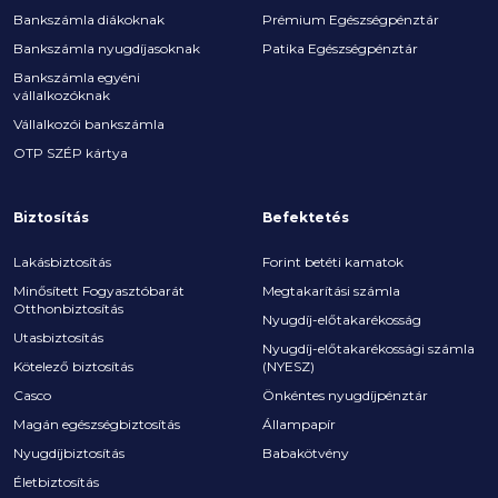
Bankszámla diákoknak
Prémium Egészségpénztár
Bankszámla nyugdíjasoknak
Patika Egészségpénztár
Bankszámla egyéni
vállalkozóknak
Vállalkozói bankszámla
OTP SZÉP kártya
Biztosítás
Befektetés
Lakásbiztosítás
Forint betéti kamatok
Minősített Fogyasztóbarát
Megtakarítási számla
Otthonbiztosítás
Nyugdíj-előtakarékosság
Utasbiztosítás
Nyugdíj-előtakarékossági számla
Kötelező biztosítás
(NYESZ)
Casco
Önkéntes nyugdíjpénztár
Magán egészségbiztosítás
Állampapír
Nyugdíjbiztosítás
Babakötvény
Életbiztosítás