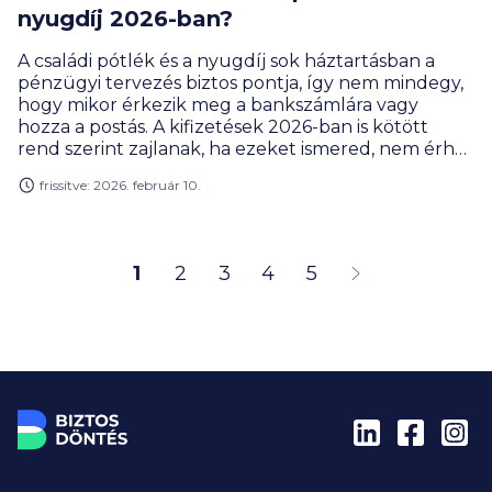
nyugdíj 2026-ban?
A családi pótlék és a nyugdíj sok háztartásban a
pénzügyi tervezés biztos pontja, így nem mindegy,
hogy mikor érkezik meg a bankszámlára vagy
hozza a postás. A kifizetések 2026-ban is kötött
rend szerint zajlanak, ha ezeket ismered, nem érhet
meglepetés.
frissítve: 2026. február 10.
1
2
3
4
5