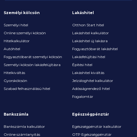
Személyi kölcsön
Lakáshitel
Személyi hitel
Otthon Start hitel
Online személyi kölcsön
Lakáshitel kalkulátor
Hitelkalkulátor
Lakáshitel új lakásra
Autóhitel
Fogyasztóbarát lakáshitel
Fogyasztóbarát személyi kölcsön
Lakásfelújítási hitel
Személyi kölcsön lakásfelújításra
Építési hitel
Hitelkiváltás
Lakáshitel kiváltás
Gyorskölcsön
Jelzáloghitel kalkulátor
Szabad felhasználású hitel
Adósságrendező hitel
Fogalomtár
Bankszámla
Egészségpénztár
Bankszámla kalkulátor
Egészségpénztár kalkulátor
Online számlanyitás
OTP Egészségpénztár