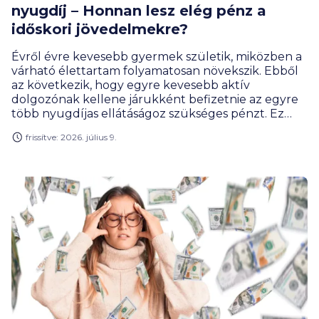
nyugdíj – Honnan lesz elég pénz a
időskori jövedelmekre?
Évről évre kevesebb gyermek születik, miközben a
várható élettartam folyamatosan növekszik. Ebből
az következik, hogy egyre kevesebb aktív
dolgozónak kellene járukként befizetnie az egyre
több nyugdíjas ellátáságoz szükséges pénzt. Ez
alapjaiban írja felül a jövőnkről alkotott
frissítve: 2026. július 9.
elképzeléseinket, és elkerülhetetlenné teszi a
kérdést: ki gondoskodik majd rólunk
időskorunkban? A menekülőutat a tudatos és
időben megkezdett öngondoskodás jelentheti.