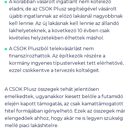
A korábban vásárolt ingatlant nem kötelező
eladni, de az CSOK Plusz segítségével vásárolt
újabb ingatlannak az előző lakásnál nagyobbnak
kell lennie. Az új lakásnak kell lennie az állandó
lakhelyeteknek, a következő 10 évben csak
kivételes helyzetekben élhettek máshol.
A CSOK Pluszból telekvásárlást nem
finanszírozhattok. Az építkezők részére a
kormány ingyenes típusterveket tett elérhetővé,
ezzel csökkentve a tervezés költségeit.
A CSOK Plusz összegek tehát jelentősen
emelkedtek, ugyanakkor kiesett belőle a futamidő
elején kapott támogatás, az csak kamattámogatott
hitel formájában igényelhető. Ezek az összegek már
elengedőek ahhoz, hogy akár ne is legyen szükség
mellé piaci lakáshitelre.