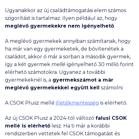
Ugyanakkor az új családtámogatási elem számos
szigorítást is tartalmaz. Ilyen például az, hogy
meglévő gyermekekre nem igényelhető
.
A meglévő gyermekek annyiban számítanak, hogy
ha már van egy gyermeketek, de bővítenétek a
családot, akkor ő már a sorban a második gyermek,
így a két gyermek
mellé
igényelhető
30 millió
forint
elérhető számotokra. Ugyanez a további
gyermekeknél is, a
gyermekszámot a már
meglévő gyermekekkel együtt kell
számolni.
A CSOK Plusz mellé
illetékmentesség
is elérhető.
Az új CSOK Plusz a 2024-től változó
falusi CSOK
mellé is elérhető
lesz. Ha ti már a korábbi
rendszerben vettetek fel CSOK támogatást és