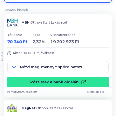
További hitelek
MBH
Otthon Start Lakáshitel
Törlesztő
THM
Visszafizetendő
70 340 Ft
2,32%
19 202 923 Ft
Akár
500 000
Ft jóváírással
Promóció
Nézd meg, mennyit spórolhatsz!
Részletek a bank oldalán
Kamat: 2,89%, rögzített
Feltételek, díjak
MagNet
Otthon Start Lakáshitel