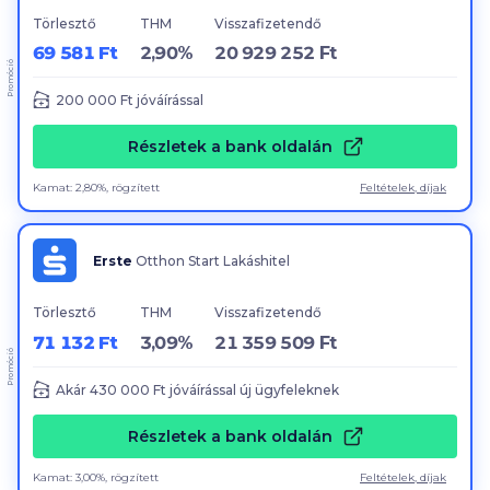
Törlesztő
THM
Visszafizetendő
69 581 Ft
2,90%
20 929 252 Ft
Promóció
200 000
Ft jóváírással
Részletek a bank oldalán
Kamat: 2,80%, rögzített
Feltételek, díjak
Erste
Otthon Start Lakáshitel
Törlesztő
THM
Visszafizetendő
71 132 Ft
3,09%
21 359 509 Ft
Promóció
Akár
430 000
Ft jóváírással új ügyfeleknek
Részletek a bank oldalán
Kamat: 3,00%, rögzített
Feltételek, díjak