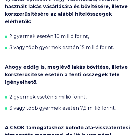
használt lakás vásárlására és bővítésére, illetve
korszerűsítésére az alábbi hitelösszegek
elérhetők:
2 gyermek esetén
10 millió
forint,
3 vagy több gyermek esetén
15 millió
forint.
Ahogy eddig is, meglévő lakás bővítése, illetve
korszerűsítése esetén a fenti összegek fele
igényelhető.
2 gyermek esetén
5 millió
forint,
3 vagy több gyermek esetén
7,5 millió
forint.
A CSOK támogatáshoz kötődő áfa-visszatérítési