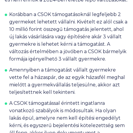
Korábban a CSOK támogatásoknál legfeljebb 2
gyermeket lehetett vállalni. Kivételt ez alól csak a
10 millió
forint összegű támogatás jelentett, ahol
új lakás vásárlására vagy építésére akár 3 vállalt
gyermekre is lehetet kérni a támogatást. A
változás értelmében a jövőben a CSOK bármelyik
formája igényelhető 3 vállalt gyermekre.
Amennyiben a támogatást vállalt gyermekre
vette fel a házaspár, de az egyik házasfél meghal
mielőtt a gyermekvállalás teljesülne, akkor azt
teljesítettnek kell tekinteni.
A CSOK támogatással érintett ingatlanra
vonatkozó szabályok is módosultak. Ha olyan
lakás épül, amelyre nem kell építési engedélyt
kérni, és egyszerű bejelentési kötelezettség sem
áll fenn, akkor ilyen dokumentumot a