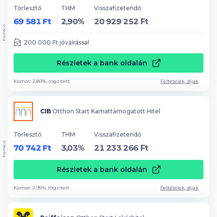
Törlesztő
THM
Visszafizetendő
69 581 Ft
2,90%
20 929 252 Ft
Promóció
200 000
Ft jóváírással
Részletek a bank oldalán
Kamat: 2,80%, rögzített
Feltételek, díjak
CIB
Otthon Start Kamattámogatott Hitel
Törlesztő
THM
Visszafizetendő
Promóció
70 742 Ft
3,03%
21 233 266 Ft
Részletek a bank oldalán
Kamat: 2,95%, rögzített
Feltételek, díjak