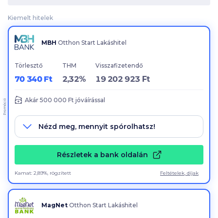
Kiemelt hitelek
MBH
Otthon Start Lakáshitel
Törlesztő
THM
Visszafizetendő
70 340 Ft
2,32%
19 202 923 Ft
Akár
500 000
Ft jóváírással
Promóció
Nézd meg, mennyit spórolhatsz!
Részletek a bank oldalán
Kamat: 2,89%, rögzített
Feltételek, díjak
MagNet
Otthon Start Lakáshitel