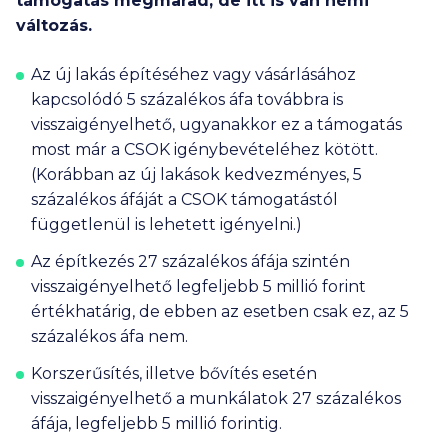
támogatás megmarad, de itt is van némi
változás.
Az új lakás építéséhez vagy vásárlásához
kapcsolódó 5 százalékos áfa továbbra is
visszaigényelhető, ugyanakkor ez a támogatás
most már a CSOK igénybevételéhez kötött.
(Korábban az új lakások kedvezményes, 5
százalékos áfáját a CSOK támogatástól
függetlenül is lehetett igényelni.)
Az építkezés 27 százalékos áfája szintén
visszaigényelhető legfeljebb
5 millió
forint
értékhatárig, de ebben az esetben csak ez, az 5
százalékos áfa nem.
Korszerűsítés, illetve bővítés esetén
visszaigényelhető a munkálatok 27 százalékos
áfája, legfeljebb
5 millió
forintig.