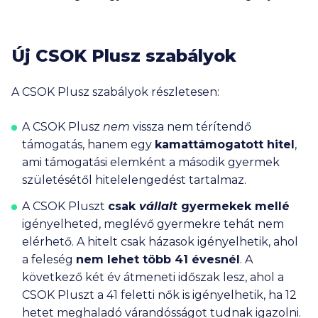
Új CSOK Plusz szabályok
A CSOK Plusz szabályok részletesen:
A CSOK Plusz
nem
vissza nem térítendő
támogatás, hanem egy
kamattámogatott hitel
,
ami támogatási elemként a második gyermek
születésétől hitelelengedést tartalmaz.
A CSOK Pluszt
csak
vállalt
gyermekek mellé
igényelheted, meglévő gyermekre tehát nem
elérhető. A hitelt csak házasok igényelhetik, ahol
a feleség
nem lehet több 41 évesnél
. A
következő két év átmeneti időszak lesz, ahol a
CSOK Pluszt a 41 feletti nők is igényelhetik, ha 12
hetet meghaladó várandósságot tudnak igazolni.