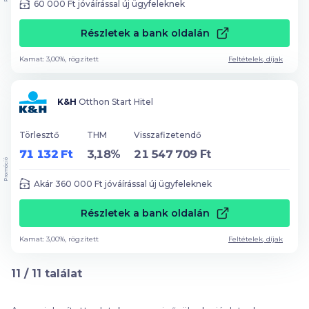
60 000
Ft jóváírással új ügyfeleknek
Részletek a bank oldalán
Kamat: 3,00%, rögzített
Feltételek, díjak
K&H
Otthon Start Hitel
Törlesztő
THM
Visszafizetendő
71 132 Ft
3,18%
21 547 709 Ft
Promóció
Akár
360 000
Ft jóváírással új ügyfeleknek
Részletek a bank oldalán
Kamat: 3,00%, rögzített
Feltételek, díjak
11
/
11
találat