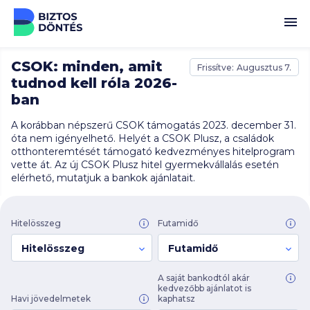
Ugrás a tartalomhoz
CSOK: minden, amit
Frissítve:
Augusztus 7.
tudnod kell róla 2026-
ban
A korábban népszerű CSOK támogatás 2023. december 31.
óta nem igényelhető. Helyét a CSOK Plusz, a családok
otthonteremtését támogató kedvezményes hitelprogram
vette át. Az új CSOK Plusz hitel gyermekvállalás esetén
elérhető, mutatjuk a bankok ajánlatait.
Hitelösszeg
Futamidő
Hitelösszeg
Futamidő
A saját bankodtól akár
kedvezőbb ajánlatot is
Havi jövedelmetek
kaphatsz