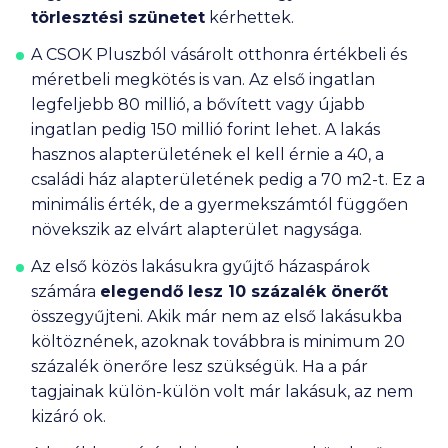
törlesztési szünetet
kérhettek.
A CSOK Pluszból vásárolt otthonra értékbeli és
méretbeli megkötés is van. Az első ingatlan
legfeljebb
80 millió
, a bővített vagy újabb
ingatlan pedig
150 millió
forint lehet. A lakás
hasznos alapterületének el kell érnie a 40, a
családi ház alapterületének pedig a 70 m2-t. Ez a
minimális érték, de a gyermekszámtól függően
növekszik az elvárt alapterület nagysága.
Az első közös lakásukra gyűjtő házaspárok
számára
elegendő lesz 10 százalék önerőt
összegyűjteni. Akik már nem az első lakásukba
költöznének, azoknak továbbra is minimum 20
százalék önerőre lesz szükségük. Ha a pár
tagjainak külön-külön volt már lakásuk, az nem
kizáró ok.