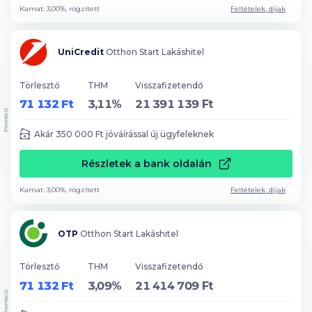
Kamat: 3,00%, rögzített
Feltételek, díjak
UniCredit
Otthon Start Lakáshitel
Törlesztő
THM
Visszafizetendő
71 132 Ft
3,11%
21 391 139 Ft
Promóció
Akár
350 000
Ft jóváírással új ügyfeleknek
Részletek a bank oldalán
Kamat: 3,00%, rögzített
Feltételek, díjak
OTP
Otthon Start Lakáshitel
Törlesztő
THM
Visszafizetendő
71 132 Ft
3,09%
21 414 709 Ft
Promóció