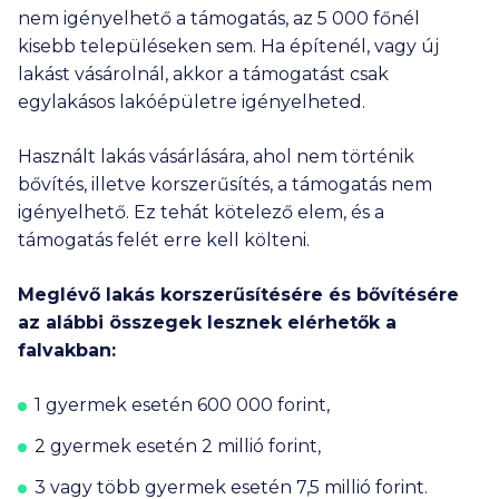
nem igényelhető a támogatás, az
5 000
főnél
kisebb településeken sem. Ha építenél, vagy új
lakást vásárolnál, akkor a támogatást csak
egylakásos lakóépületre igényelheted.
Használt lakás vásárlására, ahol nem történik
bővítés, illetve korszerűsítés, a támogatás nem
igényelhető. Ez tehát kötelező elem, és a
támogatás felét erre kell költeni.
Meglévő lakás korszerűsítésére és bővítésére
az alábbi összegek lesznek elérhetők a
falvakban:
1 gyermek esetén
600 000
forint,
2 gyermek esetén
2 millió
forint,
3 vagy több gyermek esetén
7,5 millió
forint.