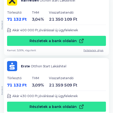
Raiffeisen
Otthon Start Lakáshitel
Törlesztő
THM
Visszafizetendő
71 132 Ft
3,04%
21 350 109 Ft
Promóció
Akár
400 000
Ft jóváírással új ügyfeleknek
Részletek a bank oldalán
Kamat: 3,00%, rögzített
Feltételek, díjak
Erste
Otthon Start Lakáshitel
Törlesztő
THM
Visszafizetendő
71 132 Ft
3,09%
21 359 509 Ft
Promóció
Akár
430 000
Ft jóváírással új ügyfeleknek
Részletek a bank oldalán