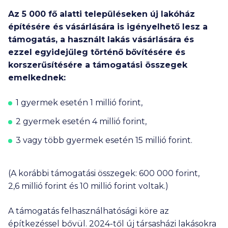
Az
5 000
fő alatti településeken új lakóház
építésére és vásárlására is igényelhető lesz a
támogatás, a használt lakás vásárlására és
ezzel egyidejűleg történő bővítésére és
korszerűsítésére a támogatási összegek
emelkednek:
1 gyermek esetén
1 millió
forint,
2 gyermek esetén
4 millió
forint,
3 vagy több gyermek esetén
15 millió
forint.
(A korábbi támogatási összegek:
600 000
forint,
2,6 millió
forint és
10 millió
forint voltak.)
A támogatás felhasználhatósági köre az
építkezéssel bővül. 2024-től új társasházi lakásokra