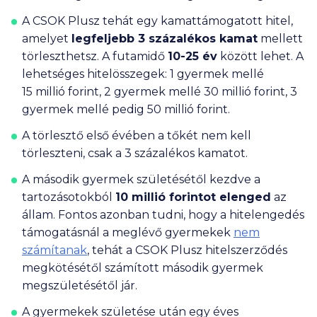
A CSOK Plusz tehát egy kamattámogatott hitel,
amelyet
legfeljebb 3 százalékos kamat
mellett
törleszthetsz. A futamidő
10-25 év
között lehet. A
lehetséges hitelösszegek: 1 gyermek mellé
15 millió
forint, 2 gyermek mellé
30 millió
forint, 3
gyermek mellé pedig
50 millió
forint.
A törlesztő első évében a tőkét nem kell
törleszteni, csak a 3 százalékos kamatot.
A második gyermek születésétől kezdve a
tartozásotokból
10 millió
forintot elenged
az
állam. Fontos azonban tudni, hogy a hitelengedés
támogatásnál a meglévő gyermekek
nem
számítanak
, tehát a CSOK Plusz hitelszerződés
megkötésétől számított második gyermek
megszületésétől jár.
A gyermekek születése után egy éves