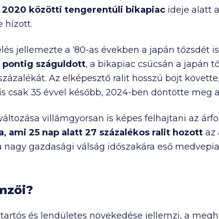
 2020 közötti
tengerentúli bikapiac
ideje alatt
 hízott.
s jellemezte a ‘80-as években a japán tőzsdét is
pontig száguldott
, a bikapiac csúcsán a japán t
zázalékát. Az elképesztő ralit hosszú böjt követte,
 csak 35 évvel később, 2024-ben döntötte meg a ‘8
áltozása villámgyorsan is képes felhajtani az árf
, ami 25 nap alatt 27 százalékos ralit hozott
az 
 a nagy gazdasági válság időszakára eső medvepia
emzői?
c tartós és lendületes növekedése jellemzi, a me