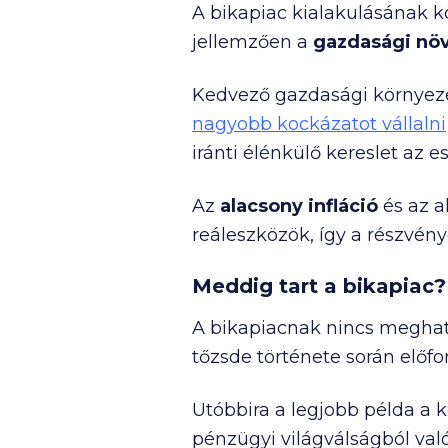
A bikapiac kialakulásának k
jellemzően a
gazdasági
nö
Kedvező gazdasági környez
nagyobb kockázatot vállalni
iránti élénkülő kereslet az 
Az
alacsony infláció
és az a
reáleszközök, így a részvén
Meddig tart a bikapiac?
A bikapiacnak nincs meghat
tőzsde története során előfor
Utóbbira a legjobb példa a k
pénzügyi világválságból való