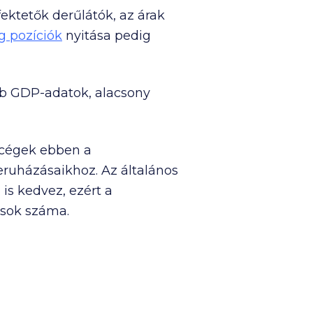
ektetők derűlátók, az árak
g pozíciók
nyitása pedig
b GDP-adatok, alacsony
A cégek ebben a
eruházásaikhoz. Az általános
 is kedvez, ezért a
ások száma.