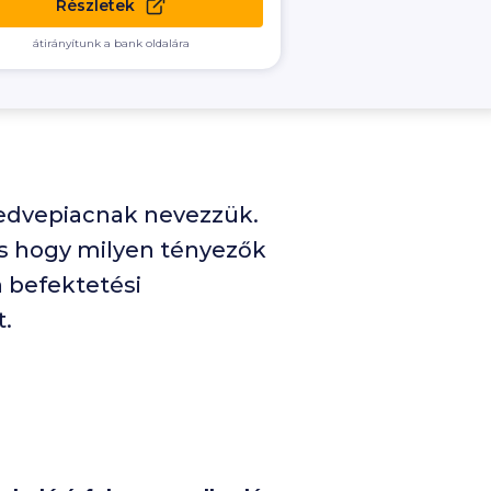
Részletek
átirányítunk a bank oldalára
 medvepiacnak nevezzük.
és hogy milyen tényezők
n befektetési
t.