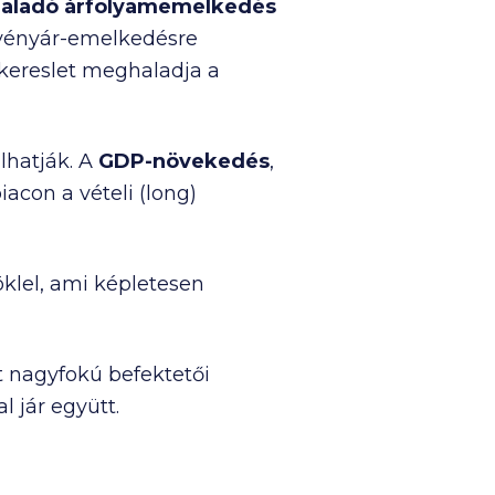
ghaladó árfolyamemelkedés
szvényár-emelkedésre
 kereslet meghaladja a
lhatják. A
GDP-növekedés
,
iacon a vételi (long)
öklel, ami képletesen
t nagyfokú befektetői
 jár együtt.