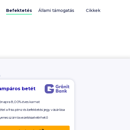
Befektetés
Állami támogatás
Cikkek
Ó
ampáros betét
ónapra 8,00% éves kamat
étel a friss pénz és befektetési jegy vásárlása
yenes számlavezetéssel elérhető