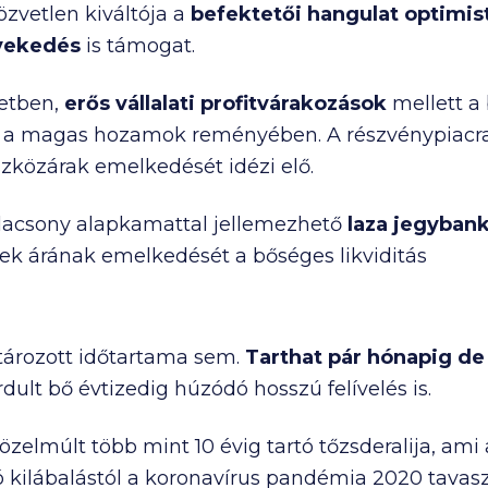
özvetlen kiváltója a
befektetői hangulat optimis
vekedés
is támogat.
etben,
erős vállalati profitvárakozások
mellett a
a magas hozamok reményében. A részvénypiacra 
eszközárak emelkedését idézi elő.
lacsony alapkamattal jellemezhető
laza jegybank
yek árának emelkedését a bőséges likviditás
ározott időtartama sem.
Tarthat pár hónapig de
dult bő évtizedig húzódó hosszú felívelés is.
özelmúlt több mint 10 évig tartó tőzsderalija, am
 kilábalástól a koronavírus pandémia 2020 tavaszi