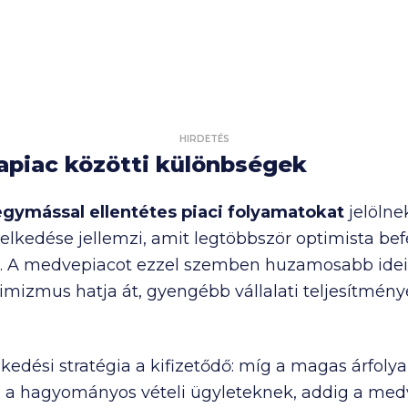
HIRDETÉS
apiac közötti különbségek
egymással ellentétes piaci folyamatokat
jelölne
lkedése jellemzi, amit legtöbbször optimista bef
r. A medvepiacot ezzel szemben huzamosabb ideig
zimizmus hatja át, gyengébb vállalati teljesítmén
edési stratégia a kifizetődő: míg a magas árfoly
z a hagyományos vételi ügyleteknek, addig a med