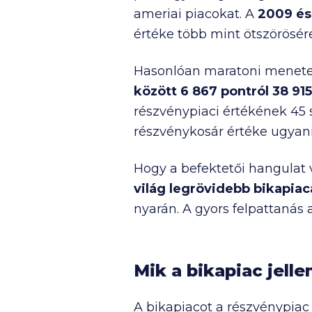
ameriai piacokat. A
2009 és
értéke több mint ötszörösére
Hasonlóan maratoni menetelé
között
6 867
pontról
38 915
részvénypiaci értékének 45 s
részvénykosár értéke ugyanis
Hogy a befektetői hangulat v
világ legrövidebb
bikapiaca
nyarán. A gyors felpattanás
Mik a bikapiac jell
A bikapiacot a részvénypia