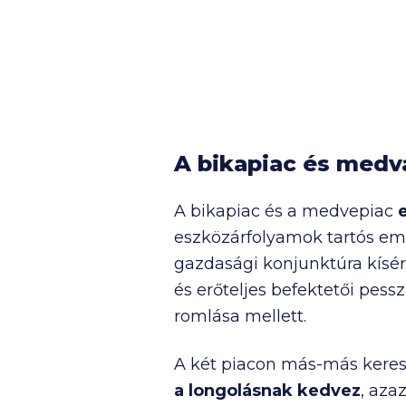
A bikapiac és medv
A bikapiac és a medvepiac
eszközárfolyamok tartós eme
gazdasági konjunktúra kísé
és erőteljes befektetői pess
romlása mellett.
A két piacon más-más keresk
a longolásnak
kedvez
, aza