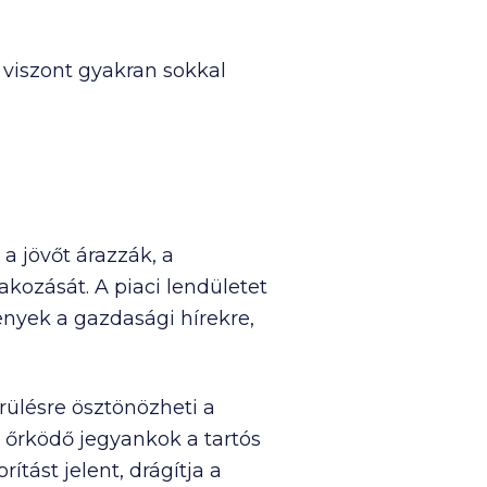
 viszont gyakran sokkal
a jövőt árazzák, a
kozását. A piaci lendületet
kenyek a gazdasági hírekre,
rülésre ösztönözheti a
tt őrködő jegyankok a tartós
ást jelent, drágítja a