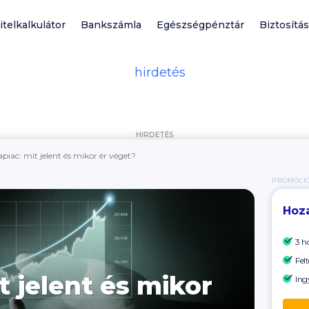
itelkalkulátor
Bankszámla
Egészségpénztár
Biztosítás
HIRDETÉS
apiac: mit jelent és mikor ér véget?
PROMÓCI
Hoz
3 h
Felt
t jelent és mikor
Ing