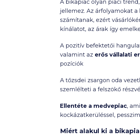
A bikapiac olyan piaci trend
jellemez. Az árfolyamokat a
számítanak, ezért vásárlóké
kínálatot, az árak így emelk
A pozitív befektetői hangul
valamint az
erős
vállalati
pozíciók
A tőzsdei zsargon oda vezeth
szemlélteti a felszökő rész
Ellentéte a medvepiac
, am
kockázatkerüléssel, pesszimi
Miért alakul ki a bikapi