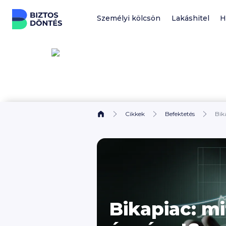
Ugrás a tartalomhoz
Személyi kölcsön
Lakáshitel
H
Cikkek
Befektetés
Bik
Bikapiac: mi