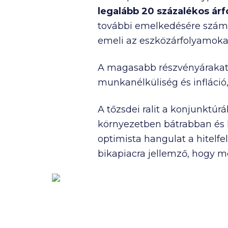
legalább 20 százalékos
ár
további emelkedésére számít
emeli az eszközárfolyamoka
A magasabb részvényárakat
munkanélküliség és infláció
A tőzsdei ralit a konjunktúrá
környezetben bátrabban és k
optimista hangulat a hitelfe
bikapiacra jellemző, hogy m