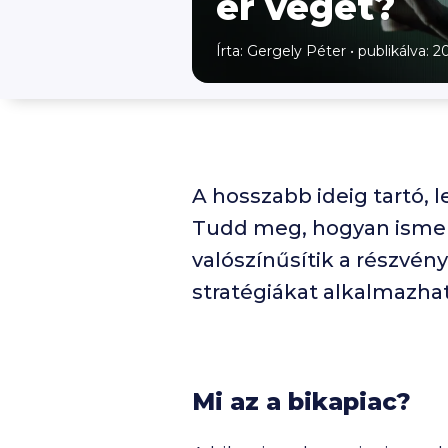
ér véget?
Írta:
Gergely Péter
•
publikálva: 20
A hosszabb ideig tartó, 
Tudd meg, hogyan ismerh
valószínűsítik a részvény
stratégiákat alkalmazha
Mi az a bikapiac?