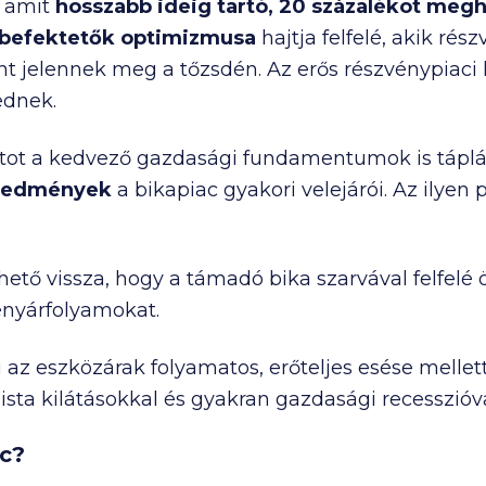
, amit
hosszabb ideig tartó, 20 százalékot me
befektetők optimizmusa
hajtja felfelé, akik ré
nt jelennek meg a tőzsdén. Az erős részvénypiaci
ednek.
atot a kedvező gazdasági fundamentumok is táplá
 eredmények
a bikapiac gyakori velejárói. Az ilyen p
ető vissza, hogy a támadó bika szarvával felfelé 
vényárfolyamokat.
i az eszközárak folyamatos, erőteljes esése mellet
sta kilátásokkal és gyakran gazdasági recesszióval
ac?