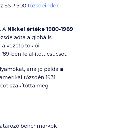
 az S&P 500
tőzsdeindex
. A
Nikkei értéke 1980-1989
őzsde adta a globális
 a vezető tokiói
9-ben felállított csúcsot.
olyamokat, arra jó példa
a
amerikai tőzsdén 1931
cot szakította meg.
ghatározó benchmarkok