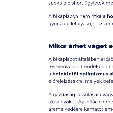
spekuláló short ügyletek me
A bikapiacon nem ritka a
ho
gyorsabb lefolyású, sokszor 
Mikor érhet véget e
A bikapiacot általában erősö
részvénypiaci trendekben má
a
befektetői optimizmus 
előrejelzésekre, melyek befe
A gazdaság lassulására vag
tőzsdézőket. Az infláció emel
áremelkedésre kamatot emelh