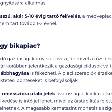
gnyitására alkalmas.
sszú, akár 5-10 évig tartó felívelés
, a medvepiac
nem tart tovább 1-2 évnél.
gy bikapiac?
dő gazdasági környezet övezi, de mivel a tőzsdék 
r korábban jelentkezik a gazdasági ciklusok válta
alábbhagyása
is fékezheti. A piaci szereplők érzé
ktetési döntéseket is befolyásolják.
y
recesszióra utaló jelek
óvatosságra, kockázatke
kedése is intő jel lehet, mivel az árstabilitás fele
etnek. A magasabb kamatszint monetáris szigorít