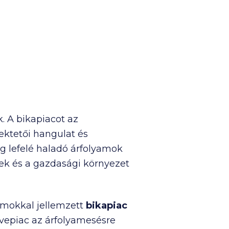
k. A bikapiacot az
ektetői hangulat és
 lefelé haladó árfolyamok
yek és a gazdasági környezet
amokkal jellemzett
bikapiac
vepiac az árfolyamesésre