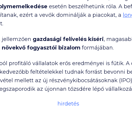
folymemelkedés
e
esetén beszélhetünk róla. A bef
anak, ezért a vevők dominálják a piacokat, a
lon
t.
 jellemzően
gazdasági felívelés kíséri
, magasab
,
növekvő fogyasztói bizalom
formájában.
ból profitáló vállalatok erős eredményei is fűtik. 
edvezőbb feltételekkel tudnak forrást bevonni b
lvétel mellett az új részvénykibocsátásoknak (IPO)
egszaporodik az újonnan tőzsdére lépő vállalkoz