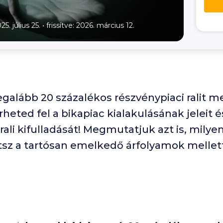
25. július 25.
•
frissítve: 2026. március 12.
legalább 20 százalékos részvénypiaci ralit
eted fel a bikapiac kialakulásának jeleit 
rali kifulladását! Megmutatjuk azt is, milye
tsz a tartósan emelkedő árfolyamok mellet