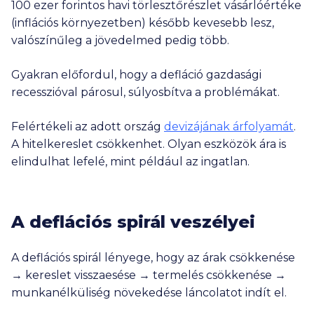
100 ezer
forintos havi törlesztőrészlet vásárlóértéke
(inflációs környezetben) később kevesebb lesz,
valószínűleg a jövedelmed pedig több.
Gyakran előfordul, hogy a defláció gazdasági
recesszióval párosul, súlyosbítva a problémákat.
Felértékeli az adott ország
devizájának árfolyamát
.
A hitelkereslet csökkenhet. Olyan eszközök ára is
elindulhat lefelé, mint például az ingatlan.
A deflációs spirál veszélyei
A deflációs spirál lényege, hogy az árak csökkenése
→ kereslet visszaesése → termelés csökkenése →
munkanélküliség növekedése láncolatot indít el.