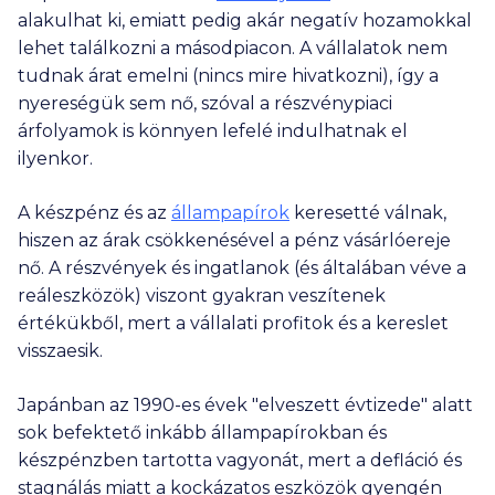
alakulhat ki, emiatt pedig akár negatív hozamokkal
lehet találkozni a másodpiacon. A vállalatok nem
tudnak árat emelni (nincs mire hivatkozni), így a
nyereségük sem nő, szóval a részvénypiaci
árfolyamok is könnyen lefelé indulhatnak el
ilyenkor.
A készpénz és az
állampapírok
keresetté válnak,
hiszen az árak csökkenésével a pénz vásárlóereje
nő. A részvények és ingatlanok (és általában véve a
reáleszközök) viszont gyakran veszítenek
értékükből, mert a vállalati profitok és a kereslet
visszaesik.
Japánban az 1990-es évek "elveszett évtizede" alatt
sok befektető inkább állampapírokban és
készpénzben tartotta vagyonát, mert a defláció és
stagnálás miatt a kockázatos eszközök gyengén