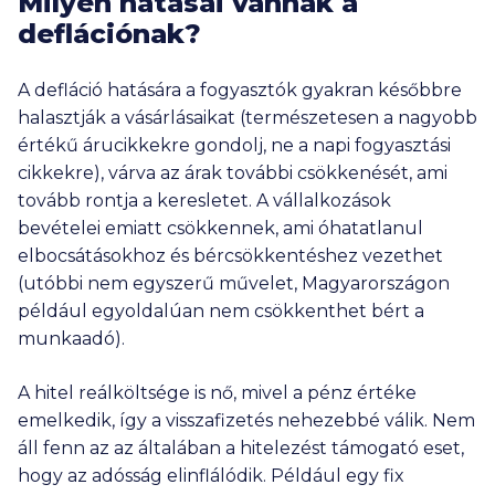
Milyen hatásai vannak a
deflációnak?
A defláció hatására a fogyasztók gyakran későbbre
halasztják a vásárlásaikat (természetesen a nagyobb
értékű árucikkekre gondolj, ne a napi fogyasztási
cikkekre), várva az árak további csökkenését, ami
tovább rontja a keresletet. A vállalkozások
bevételei emiatt csökkennek, ami óhatatlanul
elbocsátásokhoz és bércsökkentéshez vezethet
(utóbbi nem egyszerű művelet, Magyarországon
például egyoldalúan nem csökkenthet bért a
munkaadó).
A hitel reálköltsége is nő, mivel a pénz értéke
emelkedik, így a visszafizetés nehezebbé válik. Nem
áll fenn az az általában a hitelezést támogató eset,
hogy az adósság elinflálódik. Például egy fix