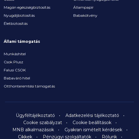
Magán egészségbiztosítás
Állampapír
Nyugdíjbiztosítás
Babakötvény
Életbiztosítás
Állami támogatás
Munkáshitel
Csok Plusz
Falusi CSOK
Babaváró hitel
Otthonteremtési támogatás
Ügyféltájékoztató
Adatkezelési tájékoztató
Cookie szabályzat
Cookie beállítások
MNB alkalmazások
Gyakran ismételt kérdések
Cikkek
Pénzügyi szolgáltatók
Rólunk