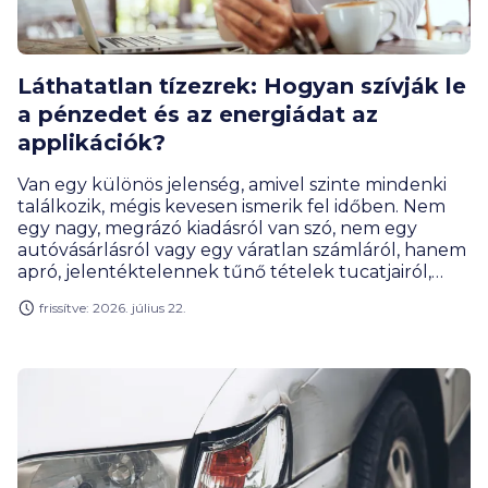
Láthatatlan tízezrek: Hogyan szívják le
a pénzedet és az energiádat az
applikációk?
Van egy különös jelenség, amivel szinte mindenki
találkozik, mégis kevesen ismerik fel időben. Nem
egy nagy, megrázó kiadásról van szó, nem egy
autóvásárlásról vagy egy váratlan számláról, hanem
apró, jelentéktelennek tűnő tételek tucatjairól,
amelyek havonta szépen csendben elszivárogtatják
frissítve: 2026. július 22.
a jövedelmünk egy jelentős részét. Az apró
kiadások egyre nagyobb szeletet hasítanak ki a havi
bevételekből, és gyakran úgy folyik ki akár
százezres összeg a kezünkből, hogy nem tudjuk,
mire. Elemzésünkben megmutatjuk, mi ez a
jelenség, és mit tehetünk ellene.