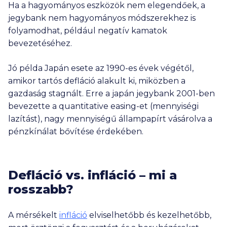
Ha a hagyományos eszközök nem elegendőek, a
jegybank nem hagyományos módszerekhez is
folyamodhat, például negatív kamatok
bevezetéséhez.
Jó példa Japán esete az 1990-es évek végétől,
amikor tartós defláció alakult ki, miközben a
gazdaság stagnált. Erre a japán jegybank 2001-ben
bevezette a quantitative easing-et (mennyiségi
lazítást), nagy mennyiségű állampapírt vásárolva a
pénzkínálat bővítése érdekében.
Defláció vs. infláció – mi a
rosszabb?
A mérsékelt
infláció
elviselhetőbb és kezelhetőbb,