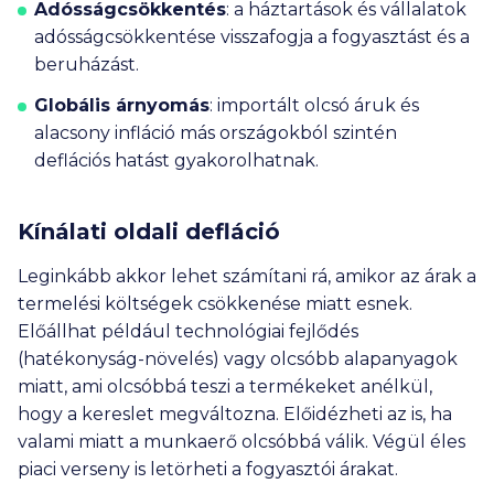
Adósságcsökkentés
:
a háztartások és vállalatok
adósságcsökkentése visszafogja a fogyasztást és a
beruházást.
Globális árnyomás
: importált olcsó áruk és
alacsony infláció más országokból szintén
deflációs hatást gyakorolhatnak.
Kínálati oldali defláció
Leginkább akkor lehet számítani rá, amikor az árak a
termelési költségek csökkenése miatt esnek.
Előállhat például technológiai fejlődés
(hatékonyság-növelés) vagy olcsóbb alapanyagok
miatt, ami olcsóbbá teszi a termékeket anélkül,
hogy a kereslet megváltozna. Előidézheti az is, ha
valami miatt a munkaerő olcsóbbá válik. Végül éles
piaci verseny is letörheti a fogyasztói árakat.