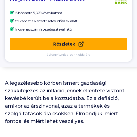
6 hónapra 5,03% éves kamat
fix kamat a kamatfizetési időszak alatt
Ingyenes számlavezetéssel elérhető
Részletek
átirányítunk a bank oldalára
A legszélesebb körben ismert gazdasági
szakkifejezés az infláció, ennek ellentéte viszont
kevésbé került be a köztudatba. Ez a defláció,
amikor az árszínvonal, azaz a termékek és
szolgáltatások ára csökken. Elmondjuk, miért
fontos, és miért lehet veszélyes.