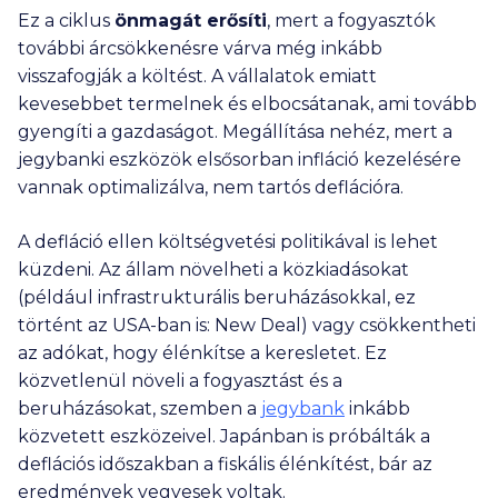
Ez a ciklus
önmagát erősíti
, mert a fogyasztók
további árcsökkenésre várva még inkább
visszafogják a költést. A vállalatok emiatt
kevesebbet termelnek és elbocsátanak, ami tovább
gyengíti a gazdaságot. Megállítása nehéz, mert a
jegybanki eszközök elsősorban infláció kezelésére
vannak optimalizálva, nem tartós deflációra.
A defláció ellen költségvetési politikával is lehet
küzdeni. Az állam növelheti a közkiadásokat
(például infrastrukturális beruházásokkal, ez
történt az USA-ban is: New Deal) vagy csökkentheti
az adókat, hogy élénkítse a keresletet. Ez
közvetlenül növeli a fogyasztást és a
beruházásokat, szemben a
jegybank
inkább
közvetett eszközeivel. Japánban is próbálták a
deflációs időszakban a fiskális élénkítést, bár az
eredmények vegyesek voltak.