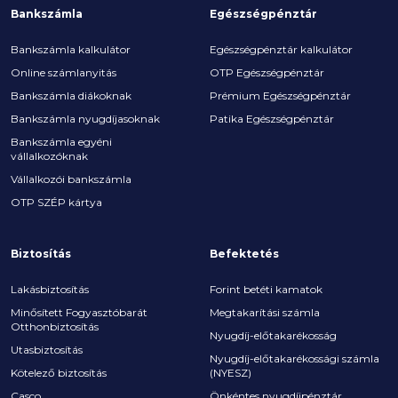
Bankszámla
Egészségpénztár
Bankszámla kalkulátor
Egészségpénztár kalkulátor
Online számlanyitás
OTP Egészségpénztár
Bankszámla diákoknak
Prémium Egészségpénztár
Bankszámla nyugdíjasoknak
Patika Egészségpénztár
Bankszámla egyéni
vállalkozóknak
Vállalkozói bankszámla
OTP SZÉP kártya
Biztosítás
Befektetés
Lakásbiztosítás
Forint betéti kamatok
Minősített Fogyasztóbarát
Megtakarítási számla
Otthonbiztosítás
Nyugdíj-előtakarékosság
Utasbiztosítás
Nyugdíj-előtakarékossági számla
Kötelező biztosítás
(NYESZ)
Casco
Önkéntes nyugdíjpénztár