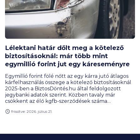
Lélektani határ dőlt meg a kötelező
biztosításoknál: már több mint
egymillió forint jut egy káreseményre
Egymillió forint fölé nőtt az egy kárra jutó átlagos
kárfelhasználás összege a kötelező biztosításoknál
2025-ben a BiztosDöntés.hu által feldolgozott
jegybanki adatok szerint. Közben tavaly már
csökkent az élő kgfb-szerződések száma
Magyarországon, amely részben a személyautóknál
frissítve: 2026. július 21.
látható visszaeséssel magyarázható.