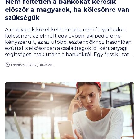
Nem feltétlen a bankokat keresik
először a magyarok, ha kölcsönre van
szükségük
A magyarok közel kétharmada nem folyamodott
kölcsönért az elmúlt egy évben, aki pedig erre
kényszerült, az az utóbbi esztendőkhöz hasonlóan
ezúttal is elsősorban a családtagoktól kért anyagi
segítséget, csak utána a bankoktól. Egy friss kutatás
szerint a hitelfelvételi kedv a fiataloknál jóval
frissítve: 2026. július 28.
erősebb, mint az idősebb korosztályoknál.