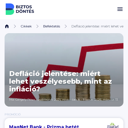
Ugrás a tartalomhoz
Cikkek
Befektetés
Defláció jelentése: miért lehet vesz
Defláció jelentése: miért
lehet veszélyesebb, mint az
infláció?
Írta:
Gergely Péter
•
publikálva: 2025. november 8.
•
frissítve: 2026. március 13.
PROMÓCIÓ
MagNet Bank - Prizma betét