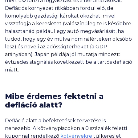
mert ösztönzi a fogyasztást és a beruházásokat.
Deflációs környezet ritkábban fordul elő, de
komolyabb gazdasági károkat okozhat, mivel
visszafogja a keresletet (valószínűleg te is későbbre
halasztanád például egy autó megvásárlását, ha
tudod, hogy egy év múlva nominálértéken olcsóbb
lesz) és növeli az adósságterheket (a GDP
arányában). Japán példája jól mutatja mindezt:
évtizedes stagnálás következett be a tartós defláció
miatt.
Mibe érdemes fektetni a
defláció alatt?
Defláció alatt a befektetések tervezése is
nehezebb. A kötvénypiacokon a 0 százalék feletti
kuponnal rendelkező
kötvényekre
túlkereslet