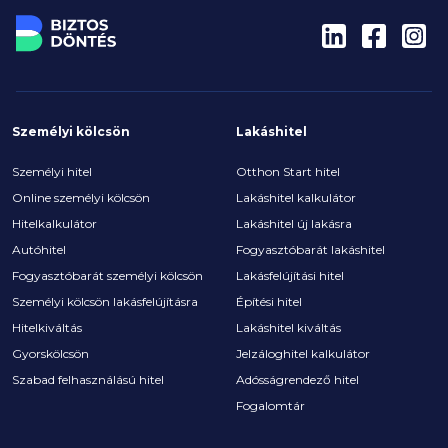
Személyi kölcsön
Lakáshitel
Személyi hitel
Otthon Start hitel
Online személyi kölcsön
Lakáshitel kalkulátor
Hitelkalkulátor
Lakáshitel új lakásra
Autóhitel
Fogyasztóbarát lakáshitel
Fogyasztóbarát személyi kölcsön
Lakásfelújítási hitel
Személyi kölcsön lakásfelújításra
Építési hitel
Hitelkiváltás
Lakáshitel kiváltás
Gyorskölcsön
Jelzáloghitel kalkulátor
Szabad felhasználású hitel
Adósságrendező hitel
Fogalomtár