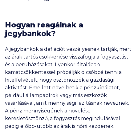
Hogyan reagálnak a
jegybankok?
A jegybankok a deflációt veszélyesnek tartják, mert
az árak tartós csökkenése visszafogja a fogyasztást
és a beruházásokat. Ilyenkor általában
kamatcsökkentéssel próbálják olcsóbbá tenni a
hitelfelvételt, hogy ösztönözzék a gazdasági
aktivitást. Emellett növelhetik a pénzkínálatot,
például állampapírok vagy más eszközök
vásárlásával, amit mennyiségi lazításnak neveznek.
A pénz mennyiségének a növelése
keresletösztönző, a fogyasztás megindulásával
pedig előbb-utóbb az árak is nőni kezdenek.