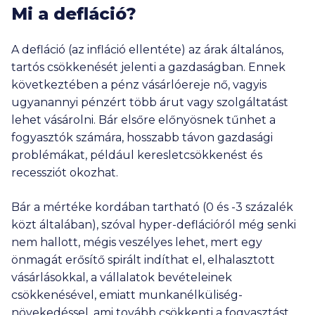
Mi a defláció?
A defláció (az infláció ellentéte) az árak általános,
tartós csökkenését jelenti a gazdaságban. Ennek
következtében a pénz vásárlóereje nő, vagyis
ugyanannyi pénzért több árut vagy szolgáltatást
lehet vásárolni. Bár elsőre előnyösnek tűnhet a
fogyasztók számára, hosszabb távon gazdasági
problémákat, például keresletcsökkenést és
recessziót okozhat.
Bár a mértéke kordában tartható (0 és -3 százalék
közt általában), szóval hyper-deflációról még senki
nem hallott, mégis veszélyes lehet, mert egy
önmagát erősítő spirált indíthat el, elhalasztott
vásárlásokkal, a vállalatok bevételeinek
csökkenésével, emiatt munkanélküliség-
növekedéssel, ami tovább csökkenti a fogyasztást...