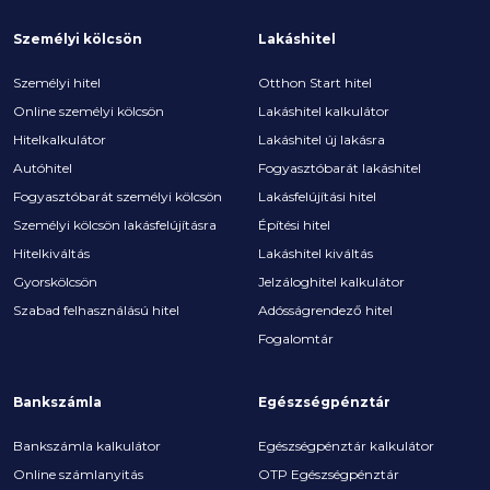
Személyi kölcsön
Lakáshitel
Személyi hitel
Otthon Start hitel
Online személyi kölcsön
Lakáshitel kalkulátor
Hitelkalkulátor
Lakáshitel új lakásra
Autóhitel
Fogyasztóbarát lakáshitel
Fogyasztóbarát személyi kölcsön
Lakásfelújítási hitel
Személyi kölcsön lakásfelújításra
Építési hitel
Hitelkiváltás
Lakáshitel kiváltás
Gyorskölcsön
Jelzáloghitel kalkulátor
Szabad felhasználású hitel
Adósságrendező hitel
Fogalomtár
Bankszámla
Egészségpénztár
Bankszámla kalkulátor
Egészségpénztár kalkulátor
Online számlanyitás
OTP Egészségpénztár