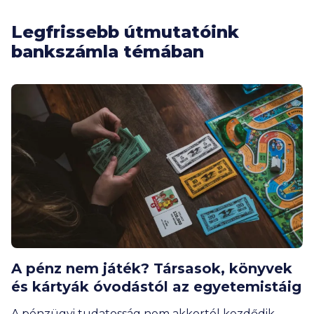
Legfrissebb útmutatóink
bankszámla témában
A pénz nem játék? Társasok, könyvek
és kártyák óvodástól az egyetemistáig
A pénzügyi tudatosság nem akkortól kezdődik,