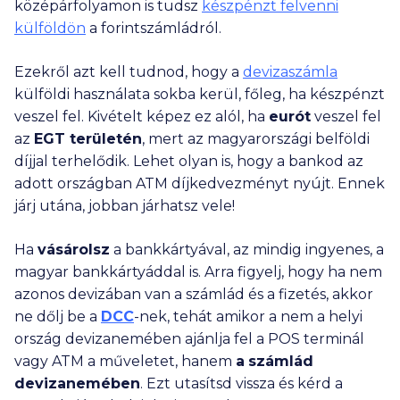
középárfolyamon is tudsz
készpénzt felvenni
külföldön
a forintszámládról.
Ezekről azt kell tudnod, hogy a
devizaszámla
külföldi használata sokba kerül, főleg, ha készpénzt
veszel fel. Kivételt képez ez alól, ha
eurót
veszel fel
az
EGT területén
, mert az magyarországi belföldi
díjjal terhelődik. Lehet olyan is, hogy a bankod az
adott országban ATM díjkedvezményt nyújt. Ennek
járj utána, jobban járhatsz vele!
Ha
vásárolsz
a bankkártyával, az mindig ingyenes, a
magyar bankkártyáddal is. Arra figyelj, hogy ha nem
azonos devizában van a számlád és a fizetés, akkor
ne dőlj be a
DCC
-nek, tehát amikor a nem a helyi
ország devizanemében ajánlja fel a POS terminál
vagy ATM a műveletet, hanem
a
számlád
devizanemében
. Ezt utasítsd vissza és kérd a