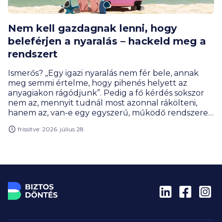
Nem kell gazdagnak lenni, hogy
beleférjen a nyaralás – hackeld meg a
rendszert
Ismerős? „Egy igazi nyaralás nem fér bele, annak
meg semmi értelme, hogy pihenés helyett az
anyagiakon rágódjunk”. Pedig a fő kérdés sokszor
nem az, mennyit tudnál most azonnal rákölteni,
hanem az, van-e egy egyszerű, működő rendszered
rá: előre gondolkodsz, széthúzod időben a
frissítve: 2026. július 28.
fizetnivalókat, pár okos nyaralás-hackkel faragsz a
költségeken és elkerülöd a pénznyelő buktatókat.
A cikk végére lehet, hogy neked sem kell
lemondani az idei, vagy a következő évek
kiruccanásairól.