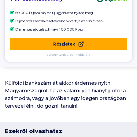
50 000 Ft
jóváírás, ha új ügyfélként nyitod meg
Díjmentes számlavezetés és bankkártya az első évben
Díjmentes átutalások havi
400 000 Ft-ig
Részletek
átirányítunk a bank oldalára
Külföldi bankszámlát akkor érdemes nyitni
Magyarországról, ha az valamilyen hiányt pótol a
számodra, vagy a jövőben egy idegen országban
tervezel élni, dolgozni, tanulni.
Ezekről olvashatsz