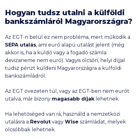
Hogyan tudsz utalni a külföldi
bankszámláról Magyarországra?
Az EGT-n belül ez nem probléma, mert működik a
SEPA utalás
, ami euró alapú utalást jelent (még
akkor is, ha a küldő vagy a fogadó számla
devizaneme nem euró). Vagyis olcsón, helyi díjjal
tudsz pénzt küldeni Magyarországra a külföldi
bankszámládról.
Az EGT övezeten túl, vagy az EGT-ben nem eurót
utalva, már bizony
magasabb díjak
lehetnek.
Ha lehetőséged van rá, használd a nemzetközi
utalásra a
Revolut
vagy
Wise
számládat, melyek
olcsóbbak lehetnek.