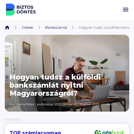
Ugrás a tartalomhoz
Cikkek
Bankszámla
Hogyan tudsz a külföldi banks
Hogyan tudsz a külföldi
bankszámlát nyitni
Magyarországról?
Írta:
Homa Péter
•
publikálva: 2025. január 23.
•
frissítve: 2025. október 22.
PROMÓCIÓ
TOP számlacsomag