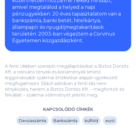
közérthetően hozzam el neked mindazt,
amivel megtalálod a helyed a napi
pénzügyekben. 20 éves tapasztalatom van a
bankszámla, banki betét, hitelkártya,
állampapír és nyugdíjmegtakarítások
területén. 2003-ban végeztem a Corvinus
Egyetemen közgazdászként.
A fenti cikkben szereplő megállapításokat a Biztos Döntés
Kft. a releváns tények és körülmények lehető
leggondosabb szakmai értékelése alapján igyekezett
megfogalmazni. Ebből adódóan a fenti írás nem
tényközlés, hanem a Biztos Döntés Kft. – megfontolt és
felvállalt – szakmai véleményét jeleníti meg.
KAPCSOLÓDÓ CÍMKÉK
Devizaszámla
Bankszámla
külföld
euró