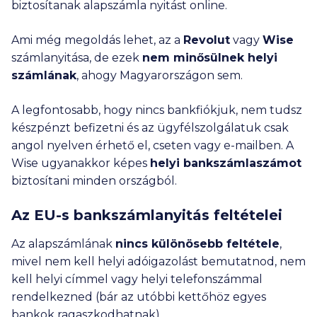
biztosítanak alapszámla nyitást online.
Ami még megoldás lehet, az a
Revolut
vagy
Wise
számlanyitása, de ezek
nem minősülnek helyi
számlának
, ahogy Magyarországon sem.
A legfontosabb, hogy nincs bankfiókjuk, nem tudsz
készpénzt befizetni és az ügyfélszolgálatuk csak
angol nyelven érhető el, cseten vagy e-mailben. A
Wise ugyanakkor képes
helyi bankszámlaszámot
biztosítani minden országból.
Az EU-s bankszámlanyitás feltételei
Az alapszámlának
nincs különösebb feltétele
,
mivel nem kell helyi adóigazolást bemutatnod, nem
kell helyi címmel vagy helyi telefonszámmal
rendelkezned (bár az utóbbi kettőhöz egyes
bankok ragaszkodhatnak).