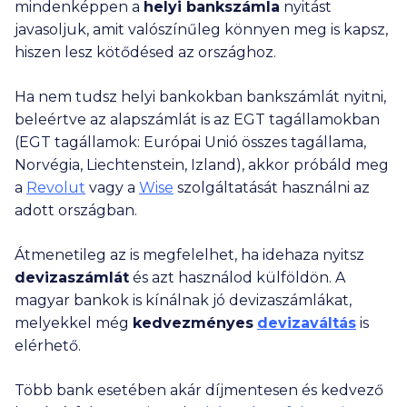
mindenképpen a
helyi bankszámla
nyitást
javasoljuk, amit valószínűleg könnyen meg is kapsz,
hiszen lesz kötődésed az országhoz.
Ha nem tudsz helyi bankokban bankszámlát nyitni,
beleértve az alapszámlát is az EGT tagállamokban
(EGT tagállamok: Európai Unió összes tagállama,
Norvégia, Liechtenstein, Izland), akkor próbáld meg
a
Revolut
vagy a
Wise
szolgáltatását használni az
adott országban.
Átmenetileg az is megfelelhet, ha idehaza nyitsz
devizaszámlát
és azt használod külföldön. A
magyar bankok is kínálnak jó devizaszámlákat,
melyekkel még
kedvezményes
devizaváltás
is
elérhető.
Több bank esetében akár díjmentesen és kedvező