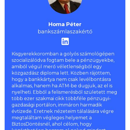
Homa Péter
bankszámlaszakértő
Kisgyerekkoromban a golyós számológépen
szocializálódva fogtam bele a pénzügyekbe,
amiből végül merő véletlenségből egy
közgazdász diploma lett. Közben rájöttem,
hogy a bankkártya nem csak levélbontásra
alkalmas, hanem ha ATM-be dugjuk, az el is
nyelheti. Ebből a felismerésből született meg
több ezer szakmai cikk többféle pénzügyi-
gazdasági portálon, immáron harmadik
évtizede. Eretnek nézeteim tálalására végre
megtaláltam végleges helyemet a
BiztosDöntésnél, ahol célom, hogy