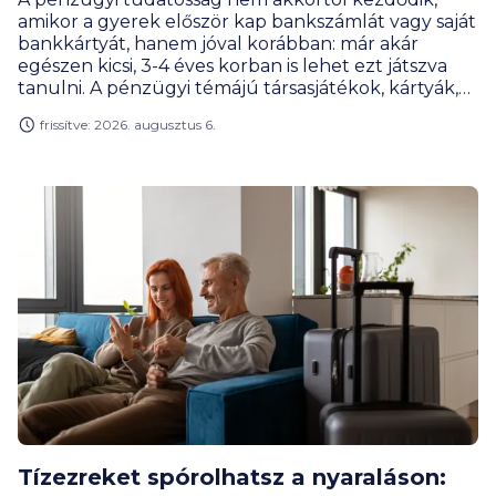
amikor a gyerek először kap bankszámlát vagy saját
bankkártyát, hanem jóval korábban: már akár
egészen kicsi, 3-4 éves korban is lehet ezt játszva
tanulni. A pénzügyi témájú társasjátékok, kártyák,
online megoldások és szerepjátékok úgy tanítanak
frissítve: 2026. augusztus 6.
meg tervezni, mérlegelni, gyűjteni vagy éppen
döntéseket hozni, hogy közben a gyerekek
számára mindez élmény marad, nem tananyag. A
BiztosDöntés.hu gyűjtéséből kiderül, hogy akár az
egyetemisták is találnak olyan játékot, ami segít
nekik meghozni az első nagy pénzügyi
elhatározásukat.
Tízezreket spórolhatsz a nyaraláson: