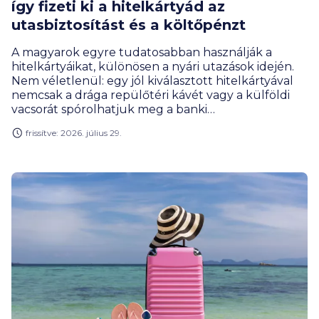
így fizeti ki a hitelkártyád az
utasbiztosítást és a költőpénzt
A magyarok egyre tudatosabban használják a
hitelkártyáikat, különösen a nyári utazások idején.
Nem véletlenül: egy jól kiválasztott hitelkártyával
nemcsak a drága repülőtéri kávét vagy a külföldi
vacsorát spórolhatjuk meg a banki
visszatérítésekből, hanem a kedvezményesen
frissítve: 2026. július 29.
igényelhető utasbiztosítások révén a
biztonságunkról is szinte aprópénzért
gondoskodhatunk.