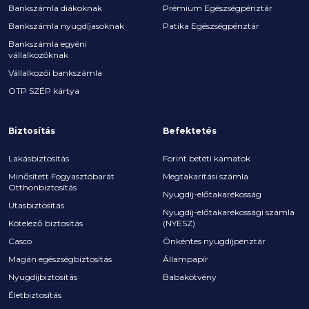
Bankszámla diákoknak
Prémium Egészségpénztár
Bankszámla nyugdíjasoknak
Patika Egészségpénztár
Bankszámla egyéni
vállalkozóknak
Vállalkozói bankszámla
OTP SZÉP kártya
Biztosítás
Befektetés
Lakásbiztosítás
Forint betéti kamatok
Minősített Fogyasztóbarát
Megtakarítási számla
Otthonbiztosítás
Nyugdíj-előtakarékosság
Utasbiztosítás
Nyugdíj-előtakarékossági számla
Kötelező biztosítás
(NYESZ)
Casco
Önkéntes nyugdíjpénztár
Magán egészségbiztosítás
Állampapír
Nyugdíjbiztosítás
Babakötvény
Életbiztosítás