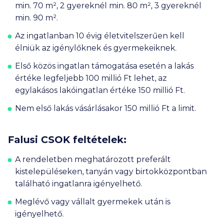
min. 70 m², 2 gyereknél min. 80 m², 3 gyereknél
min. 90 m².
Az ingatlanban 10 évig életvitelszerűen kell
élniük az igénylőknek és gyermekeiknek.
Első közös ingatlan támogatása esetén a lakás
értéke legfeljebb
100 millió Ft
lehet, az
egylakásos lakóingatlan értéke
150 millió Ft
.
Nem első lakás vásárlásakor
150 millió Ft
a limit.
Falusi CSOK feltételek:
A rendeletben meghatározott preferált
kistelepüléseken, tanyán vagy birtokközpontban
található ingatlanra igényelhető.
Meglévő vagy vállalt gyermekek után is
igényelhető.