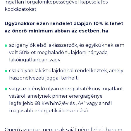
ingatlan forgalomképességével kapcsolatos
kockázatokat.
Ugyanakkor ezen rendelet alapján 10% is lehet
az önerő-minimum abban az esetben, ha
az igénylők első lakásszerzők, és egyiküknek sem
volt 50%-ot meghaladó tulajdoni hányada
lakóingatlanban, vagy
csak olyan lakástulajdonnal rendelkeztek, amely
haszonélvezeti joggal terhelt;
vagy az igénylő olyan energiahatékony ingatlant
vásárol, amelynek primer energiaigénye
legfeljebb 68 kWh/m2/év és „A+” vagy annál
magasabb energetikai besorolású.
Önerő azonban nem csak saját pénz lehet, hanem