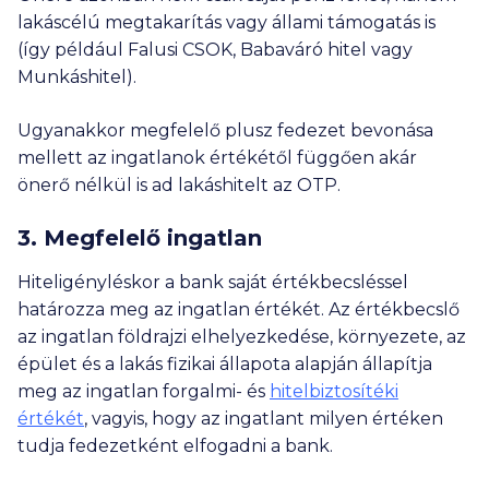
lakáscélú megtakarítás vagy állami támogatás is
(így például Falusi CSOK, Babaváró hitel vagy
Munkáshitel).
Ugyanakkor megfelelő plusz fedezet bevonása
mellett az ingatlanok értékétől függően akár
önerő nélkül is ad lakáshitelt az OTP.
3. Megfelelő ingatlan
Hiteligényléskor a bank saját értékbecsléssel
határozza meg az ingatlan értékét. Az értékbecslő
az ingatlan földrajzi elhelyezkedése, környezete, az
épület és a lakás fizikai állapota alapján állapítja
meg az ingatlan forgalmi- és
hitelbiztosítéki
értékét
, vagyis, hogy az ingatlant milyen értéken
tudja fedezetként elfogadni a bank.