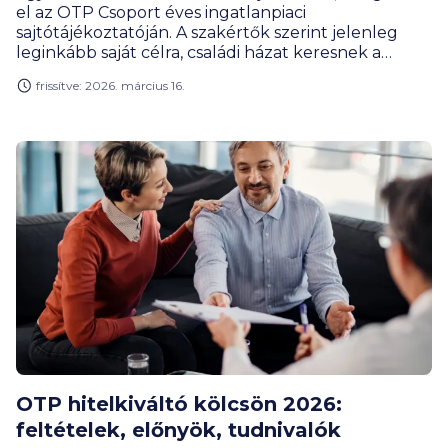
el az OTP Csoport éves ingatlanpiaci
sajtótájékoztatóján. A szakértők szerint jelenleg
leginkább saját célra, családi házat keresnek a
vevők, de az új ingatlanfejlesztések is hatással
frissítve: 2026. március 16.
lesznek a 2026-os ingatlanpiacra.
OTP hitelkiváltó kölcsön 2026:
feltételek, előnyök, tudnivalók