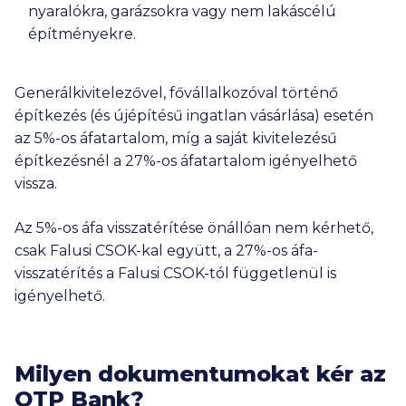
nyaralókra, garázsokra vagy nem lakáscélú
építményekre.
Generálkivitelezővel, fővállalkozóval történő
építkezés (és újépítésű ingatlan vásárlása) esetén
az 5%-os áfatartalom, míg a saját kivitelezésű
építkezésnél a 27%-os áfatartalom igényelhető
vissza.
Az 5%-os áfa visszatérítése önállóan nem kérhető,
csak Falusi CSOK-kal együtt, a 27%-os áfa-
visszatérítés a Falusi CSOK-tól függetlenül is
igényelhető.
Milyen dokumentumokat kér az
OTP Bank?