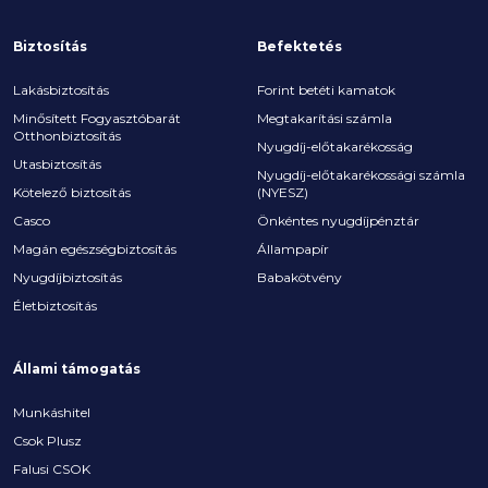
Biztosítás
Befektetés
Lakásbiztosítás
Forint betéti kamatok
Minősített Fogyasztóbarát
Megtakarítási számla
Otthonbiztosítás
Nyugdíj-előtakarékosság
Utasbiztosítás
Nyugdíj-előtakarékossági számla
Kötelező biztosítás
(NYESZ)
Casco
Önkéntes nyugdíjpénztár
Magán egészségbiztosítás
Állampapír
Nyugdíjbiztosítás
Babakötvény
Életbiztosítás
Állami támogatás
Munkáshitel
Csok Plusz
Falusi CSOK