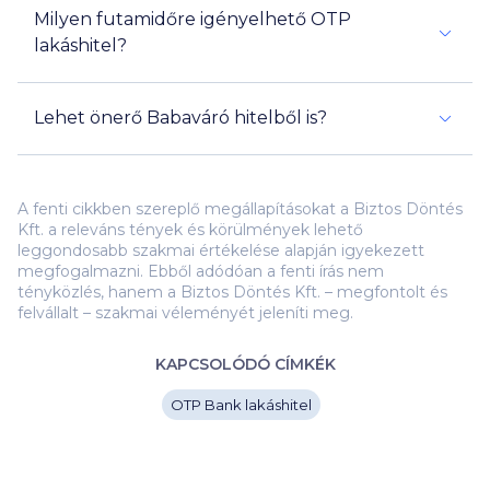
Milyen futamidőre igényelhető OTP
lakáshitel?
Lehet önerő Babaváró hitelből is?
Igen
önerő lehet Babaváró hitelből
A fenti cikkben szereplő megállapításokat a Biztos Döntés
Kft. a releváns tények és körülmények lehető
leggondosabb szakmai értékelése alapján igyekezett
megfogalmazni. Ebből adódóan a fenti írás nem
tényközlés, hanem a Biztos Döntés Kft. – megfontolt és
felvállalt – szakmai véleményét jeleníti meg.
KAPCSOLÓDÓ CÍMKÉK
OTP Bank lakáshitel