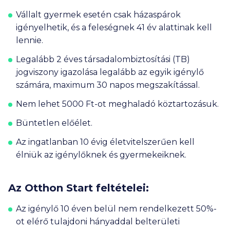
Vállalt gyermek esetén csak házaspárok
igényelhetik, és a feleségnek 41 év alattinak kell
lennie.
Legalább 2 éves társadalombiztosítási (TB)
jogviszony igazolása legalább az egyik igénylő
számára, maximum 30 napos megszakítással.
Nem lehet
5000 Ft
-ot meghaladó köztartozásuk.
Büntetlen előélet.
Az ingatlanban 10 évig életvitelszerűen kell
élniük az igénylőknek és gyermekeiknek.
Az Otthon Start feltételei:
Az igénylő 10 éven belül nem rendelkezett 50%-
ot elérő tulajdoni hányaddal belterületi