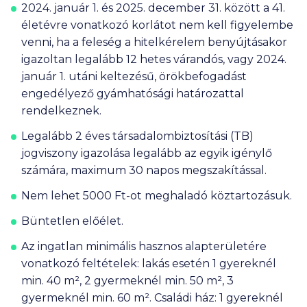
2024. január 1. és 2025. december 31. között a 41.
életévre vonatkozó korlátot nem kell figyelembe
venni, ha a feleség a hitelkérelem benyújtásakor
igazoltan legalább 12 hetes várandós, vagy 2024.
január 1. utáni keltezésű, örökbefogadást
engedélyező gyámhatósági határozattal
rendelkeznek.
Legalább 2 éves társadalombiztosítási (TB)
jogviszony igazolása legalább az egyik igénylő
számára, maximum 30 napos megszakítással.
Nem lehet
5000 Ft
-ot meghaladó köztartozásuk.
Büntetlen előélet.
Az ingatlan minimális hasznos alapterületére
vonatkozó feltételek: lakás esetén 1 gyereknél
min. 40 m², 2 gyermeknél min. 50 m², 3
gyermeknél min. 60 m². Családi ház: 1 gyereknél