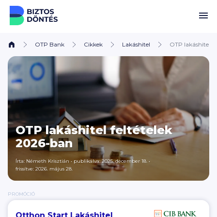
Ugrás a tartalomhoz
OTP Bank
Cikkek
Lakáshitel
OTP lakáshitel f
OTP lakáshitel feltételek
2026-ban
Írta:
Németh Krisztián
•
publikálva: 2025. december 18.
•
frissítve: 2026. május 28.
PROMÓCIÓ
Otthon Start Lakáshitel