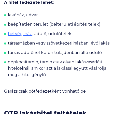
A hitel fedezete lehet:
lakóház, udvar
beépítetlen terület (belterületi építési telek)
hétvégi ház
, üdülő, üdülőtelek
társasházban vagy szövetkezeti házban lévő lakás
társas üdülőnél külön tulajdonban álló üdülő
gépkocsitároló, tároló csak olyan lakásvásárlási
hitelcélnál, amikor azt a lakással együtt vásárolja
meg a hiteligénylő.
Garázs csak pótfedezetként vonható be.
OTP lakáshitel feltételek