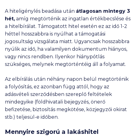
A hiteligénylés beadása után
átlagosan mintegy 3
hét,
amíg megtörténik az ingatlan értékbecslése és
a hitelbírálat. Támogatott hitel esetén ez az idő 1-2
héttel hosszabbra is nyúlhat a támogatási
jogosultság vizsgálata miatt. Ugyancsak hosszabbra
nyúlik az idő, ha valamilyen dokumentum hiányos,
vagy nincs rendben. Ilyenkor hiánypótlás
szükséges, melynek megtörténtéig áll a folyamat.
Az elbírálás után néhány napon belül megtörténik
a folyósítás, ez azonban függ attól, hogy az
adásvételi szerződésben szereplő feltételek
mindegyike (földhivatali bejegyzés, önerő
befizetése, biztosítás megkötése, közjegyzői okirat
stb.) teljesül-e időben.
Mennyire szigorú a lakáshitel