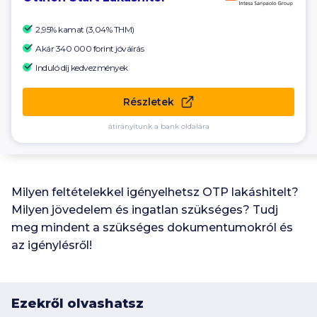
2,95% kamat (3,04% THM)
Akár 340 000
forint jóváírás
Induló díj kedvezmények
Részletek
átirányítunk a bank oldalára
Milyen feltételekkel igényelhetsz OTP lakáshitelt?
Milyen jövedelem és ingatlan szükséges? Tudj
meg mindent a szükséges dokumentumokról és
az igénylésről!
Ezekről olvashatsz