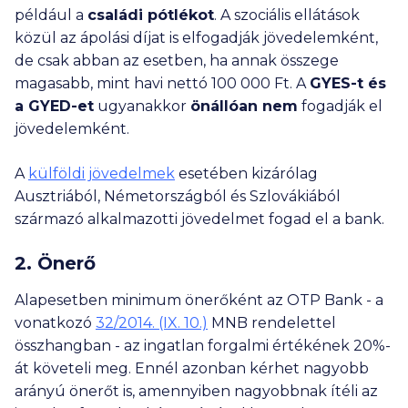
például a
családi pótlékot
. A szociális ellátások
közül az ápolási díjat is elfogadják jövedelemként,
de csak abban az esetben, ha annak összege
magasabb, mint havi nettó
100 000 Ft
. A
GYES-t és
a GYED-et
ugyanakkor
önállóan nem
fogadják el
jövedelemként.
A
külföldi jövedelmek
esetében kizárólag
Ausztriából, Németországból és Szlovákiából
származó alkalmazotti jövedelmet fogad el a bank.
2. Önerő
Alapesetben minimum önerőként az OTP Bank - a
vonatkozó
32/2014. (IX. 10.)
MNB rendelettel
összhangban - az ingatlan forgalmi értékének 20%-
át követeli meg. Ennél azonban kérhet nagyobb
arányú önerőt is, amennyiben nagyobbnak ítéli az