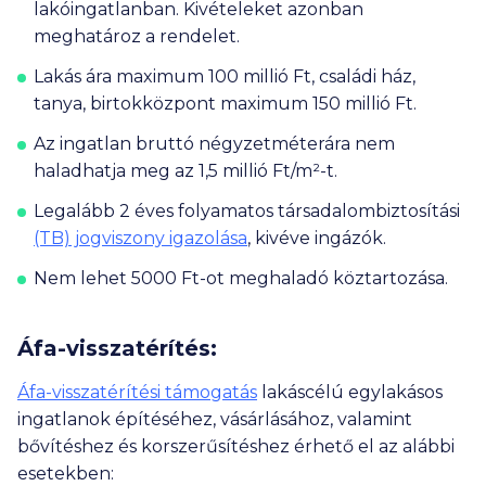
lakóingatlanban. Kivételeket azonban
meghatároz a rendelet.
Lakás ára maximum
100 millió Ft
, családi ház,
tanya, birtokközpont maximum
150 millió Ft
.
Az ingatlan bruttó négyzetméterára nem
haladhatja meg az
1,5 millió Ft
/m²-t.
Legalább 2 éves folyamatos társadalombiztosítási
(TB) jogviszony igazolása
, kivéve ingázók.
Nem lehet
5000 Ft
-ot meghaladó köztartozása.
Áfa-visszatérítés:
Áfa-visszatérítési támogatás
lakáscélú egylakásos
ingatlanok építéséhez, vásárlásához, valamint
bővítéshez és korszerűsítéshez érhető el az alábbi
esetekben: