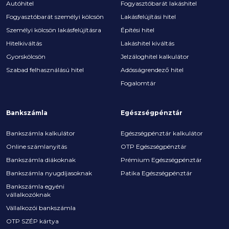
Autóhitel
Fogyasztóbarát lakáshitel
Fogyasztóbarát személyi kölcsön
Lakásfelújítási hitel
Személyi kölcsön lakásfelújításra
Építési hitel
Hitelkiváltás
Lakáshitel kiváltás
Gyorskölcsön
Jelzáloghitel kalkulátor
Szabad felhasználású hitel
Adósságrendező hitel
Fogalomtár
Bankszámla
Egészségpénztár
Bankszámla kalkulátor
Egészségpénztár kalkulátor
Online számlanyitás
OTP Egészségpénztár
Bankszámla diákoknak
Prémium Egészségpénztár
Bankszámla nyugdíjasoknak
Patika Egészségpénztár
Bankszámla egyéni
vállalkozóknak
Vállalkozói bankszámla
OTP SZÉP kártya