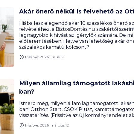
Akár önerő nélkül is felvehető az Ott
Hiába lesz elegendő akár 10 százalékos önerő az
felvételéhez, a BiztosDöntés.hu szakértői szerin
legnagyobb kihívást az igénylők számára. De mi
előteremtésében, illetve van lehetőség akár öne
százalékos kamatú kölcsönt?
frissítve: 2026. július 19.
Milyen államilag támogatott lakáshi
ban?
Ismerd meg, milyen államilag támogatott lakásh
ban! Otthon Start, CSOK Plusz, kamattámogatott
visszatérítés. (Frissítve az új kormányrendelet al
frissítve: 2026. március 12.