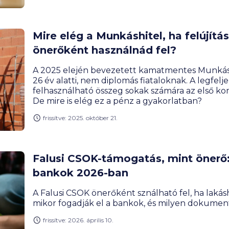
Mire elég a Munkáshitel, ha felújítá
önerőként használnád fel?
A 2025 elején bevezetett kamatmentes Munkáshit
26 év alatti, nem diplomás fiataloknak. A legfelje
felhasználható összeg sokak számára az első ko
De mire is elég ez a pénz a gyakorlatban?
frissítve: 2025. október 21.
Falusi CSOK-támogatás, mint önerő: 
bankok 2026-ban
A Falusi CSOK önerőként sználható fel, ha lakásh
mikor fogadják el a bankok, és milyen dokume
frissítve: 2026. április 10.