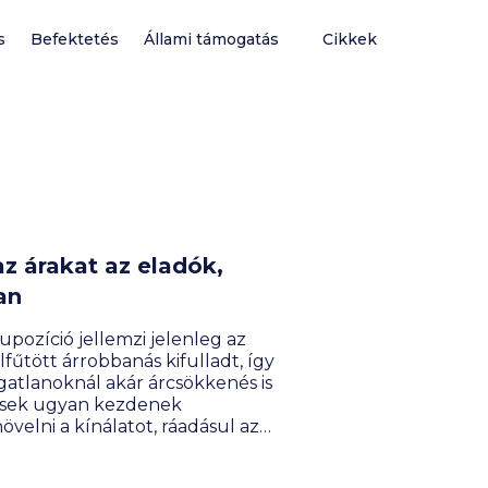
s
Befektetés
Állami támogatás
Cikkek
az árakat az eladók,
an
upozíció jellemzi jelenleg az
lfűtött árrobbanás kifulladt, így
atlanoknál akár árcsökkenés is
tések ugyan kezdenek
velni a kínálatot, ráadásul az