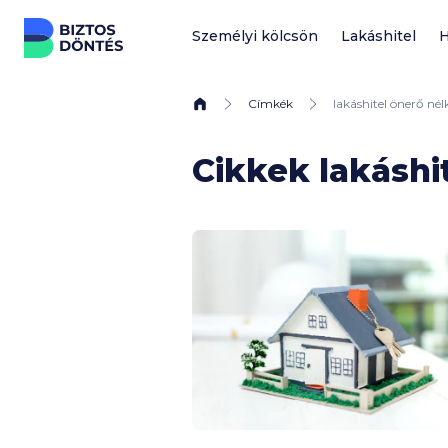
Ugrás a tartalomhoz
Személyi kölcsön
Lakáshitel
H
Címkék
lakáshitel önerő nél
Cikkek lakáshi