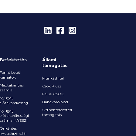
Befektetés
Állami
támogatás
Forint betéti
kamatok
Munkáshitel
Megtakarítási
Csok Plusz
számla
Falusi CSOK
Nyugdíj-
Babaváró hitel
előtakarékosság
Otthonteremtési
Nyugdíj-
támogatás
előtakarékossági
számla (NYESZ)
Önkéntes
nyugdíjpénztár