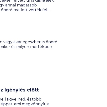
déken felvett új lakáshitelek
vagy annál magasabb
 önerő mellett vették fel.
 ekkora kockázatot a
en és a magas árakban
 és az állami támogatások, mint
en vagy akár egészben is önerő
, mikor és milyen mértékben
z igénylés előtt
ll figyelned, és több
ippet, ami megkönnyíti a