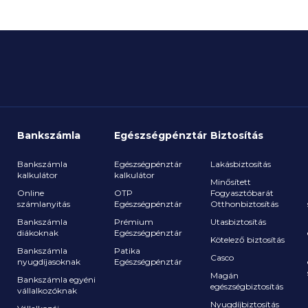
Bankszámla
Egészségpénztár
Biztosítás
Bankszámla
Egészségpénztár
Lakásbiztosítás
kalkulátor
kalkulátor
Minősített
Online
OTP
Fogyasztóbarát
számlanyitás
Egészségpénztár
Otthonbiztosítás
a
Bankszámla
Prémium
Utasbiztosítás
diákoknak
Egészségpénztár
Kötelező biztosítás
Bankszámla
Patika
Casco
nyugdíjasoknak
Egészségpénztár
Magán
Bankszámla egyéni
egészségbiztosítás
vállalkozóknak
Nyugdíjbiztosítás