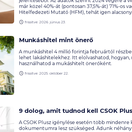
jelentéséből. Az adatok szerint 2024 végére a vi
már közel 40%-át (pontosan 37,5%-át) 71%-os 
Hitelfedezeti Mutató (HFM), tehát igen alacsony
Budapesten ez az arány 35%. De miért vállalnak
frissítve: 2026. június 23.
magyarok? A válasz továbbra is a kevés önerőb
keresendő, miközben a 10%-os önerő lehetősége
a CSOK Plusz, új dinamikát hoznak a piacra.
Munkáshitel mint önerő
A munkáshitel 4 millió forintja februártól részb
lehet lakáshitelekhez. Itt elolvashatod, hogyan
használhatod a mukáshitelt önerőként.
frissítve: 2025. október 22.
9 dolog, amit tudnod kell CSOK Plus
A CSOK Plusz igénylése esetén több mindenre ke
dokumentumra lesz szükséged. Adunk néhány t