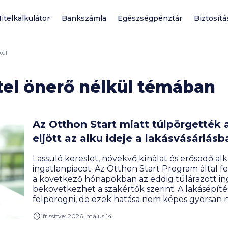
itelkalkulátor
Bankszámla
Egészségpénztár
Biztosítá
kül
tel önerő nélkül témában
Az Otthon Start miatt túlpörgették 
eljött az alku ideje a lakásvásárlásb
Lassuló kereslet, növekvő kínálat és erősödő alk
ingatlanpiacot. Az Otthon Start Program által fe
a következő hónapokban az eddig túlárazott ing
bekövetkezhet a szakértők szerint. A lakásépí
felpörögni, de ezek hatása nem képes gyorsan nö
építőanyagok ára is látványosan emelkedik.
frissítve: 2026. május 14.