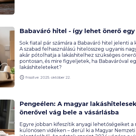
Babaváró hitel - így lehet önerő egy
Sok fiatal pár számára a Babaváró hitel jelenti a 
A szabad felhasználású hitelösszeg ugyanis nag
akár pótolhatja a lakáshitelhez szükséges öner
pontosan, és mire figyeljetek, ha Babaváróval e
lakáshiteleteket?
frissítve: 2025. október 22.
Pengeélen: A magyar lakáshitelesek
önerővel vág bele a vásárlásba
Egyre jobban kifeszítik anyagi lehetőségeiket a
különösen vidéken – derül ki a Magyar Nemzeti B