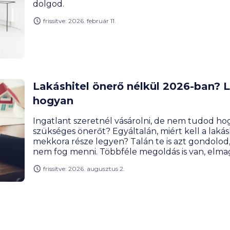
dolgod.
frissítve: 2026. február 11.
Lakáshitel önerő nélkül 2026-ban? 
hogyan
Ingatlant szeretnél vásárolni, de nem tudod h
szükséges önerőt? Egyáltalán, miért kell a lakás
mekkora része legyen? Talán te is azt gondolod,
nem fog menni. Többféle megoldás is van, elm
frissítve: 2026. augusztus 2.