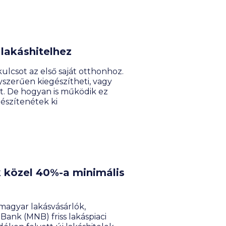
 lakáshitelhez
kulcsot az első saját otthonhoz.
yszerűen kiegészítheti, vagy
őt. De hogyan is működik ez
gészítenétek ki
 közel 40%-a minimális
 magyar lakásvásárlók,
ank (MNB) friss lakáspiaci