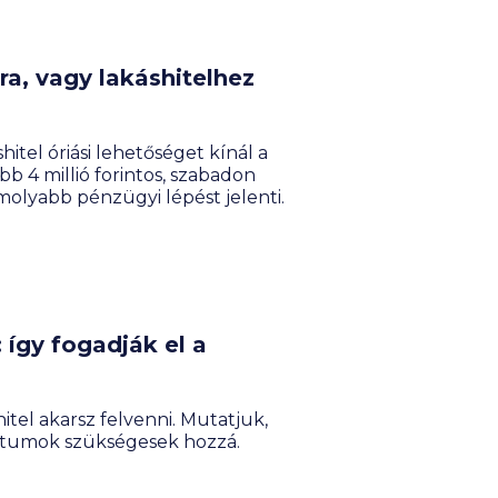
sra, vagy lakáshitelhez
el óriási lehetőséget kínál a
bb 4 millió forintos, szabadon
molyabb pénzügyi lépést jelenti.
így fogadják el a
itel akarsz felvenni. Mutatjuk,
ntumok szükségesek hozzá.