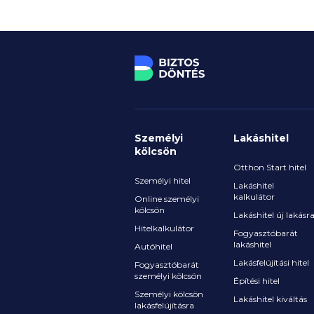
Személyi
Lakáshitel
kölcsön
Otthon Start hitel
Személyi hitel
Lakáshitel
kalkulátor
Online személyi
kölcsön
Lakáshitel új lakásr
Hitelkalkulátor
Fogyasztóbarát
lakáshitel
Autóhitel
Lakásfelújítási hitel
Fogyasztóbarát
személyi kölcsön
Építési hitel
Személyi kölcsön
Lakáshitel kiváltás
lakásfelújításra