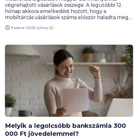
végrehajtott vásárlások összege. A legutóbbi 12
hónap akkora emelkedést hozott, hogy a
mobiltárcás vásárlások száma először haladta meg
az összes kártyás vásárlás egyharmadát – derül ki a
frissítve: 2026. június 22.
BiztosDöntés.hu elemzéséből. A lendület
csökkenésének nyoma sincs, a mobilokba digitalizált
kártyák száma már átlépte a 3 milliót.
Melyik a legolcsóbb bankszámla 300
000 Ft jövedelemmel?