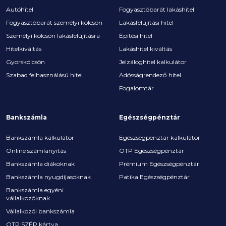
Autóhitel
Fogyasztóbarát lakáshitel
Fogyasztóbarát személyi kölcsön
Lakásfelújítási hitel
Személyi kölcsön lakásfelújításra
Építési hitel
Hitelkiváltás
Lakáshitel kiváltás
Gyorskölcsön
Jelzáloghitel kalkulátor
Szabad felhasználású hitel
Adósságrendező hitel
Fogalomtár
Bankszámla
Egészségpénztár
Bankszámla kalkulátor
Egészségpénztár kalkulátor
Online számlanyitás
OTP Egészségpénztár
Bankszámla diákoknak
Prémium Egészségpénztár
Bankszámla nyugdíjasoknak
Patika Egészségpénztár
Bankszámla egyéni
vállalkozóknak
Vállalkozói bankszámla
OTP SZÉP kártya