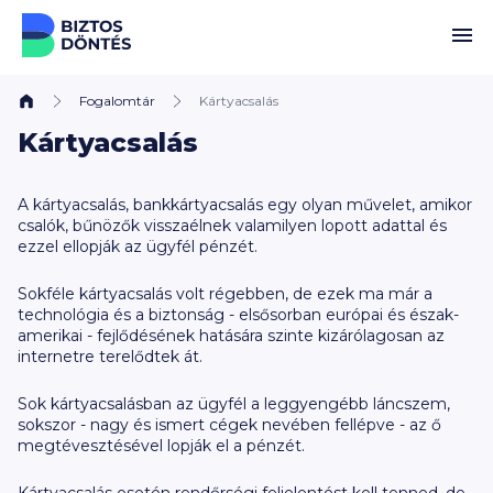
Ugrás a tartalomhoz
Fogalomtár
Kártyacsalás
Kártyacsalás
A kártyacsalás, bankkártyacsalás egy olyan művelet, amikor
csalók, bűnözők visszaélnek valamilyen lopott adattal és
ezzel ellopják az ügyfél pénzét.
Sokféle kártyacsalás volt régebben, de ezek ma már a
technológia és a biztonság - elsősorban európai és észak-
amerikai - fejlődésének hatására szinte kizárólagosan az
internetre terelődtek át.
Sok kártyacsalásban az ügyfél a leggyengébb láncszem,
sokszor - nagy és ismert cégek nevében fellépve - az ő
megtévesztésével lopják el a pénzét.