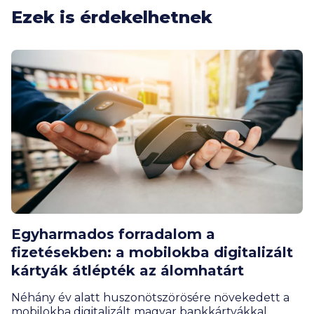
Ezek is érdekelhetnek
Egyharmados forradalom a
fizetésekben: a mobilokba digitalizált
kártyák átlépték az álomhatárt
Néhány év alatt huszonötszörösére növekedett a
mobilokba digitalizált magyar bankkártyákkal