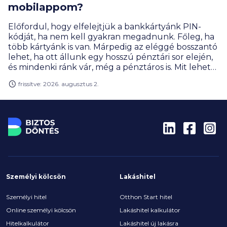
mobilappom?
Előfordul, hogy elfelejtjük a bankkártyánk PIN-
kódját, ha nem kell gyakran megadnunk. Főleg, ha
több kártyánk is van. Márpedig az eléggé bosszantó
lehet, ha ott állunk egy hosszú pénztári sor elején,
és mindenki ránk vár, még a pénztáros is. Mit lehet
gyorsan tenni ilyenkor?
frissítve: 2026. augusztus 2.
Személyi kölcsön
Lakáshitel
Személyi hitel
Otthon Start hitel
Online személyi kölcsön
Lakáshitel kalkulátor
Hitelkalkulátor
Lakáshitel új lakásra