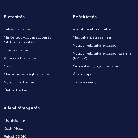
Biztosítás
Befektetés
Lakásbiztosítás
Forint betéti kamatok
Minősített Fogyasztóbarát
Megtakarítási számla
Otthonbiztosítás
Nyugdíj-előtakarékosság
Utasbiztosítás
Nyugdíj-előtakarékossági számla
Kötelező biztosítás
(NYESZ)
Casco
Önkéntes nyugdíjpénztár
Magán egészségbiztosítás
Állampapír
Nyugdíjbiztosítás
Babakötvény
Életbiztosítás
Állami támogatás
Munkáshitel
Csok Plusz
Falusi CSOK