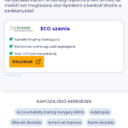
Kártyacsalás esetén rendőrségi feljelentést kell tenned, de
mielőtt ezt megteszed, első lépésként a banknál tiltsd le a
bankkártyádat!
ECO számla
Ajándék RingPay fizetőgyűrű
Bárhonnan online, egy szelfi segítségével
Akár 0 Ft számlavezetési díj
Részletek
PROMÓCIÓ
KAPCSOLÓDÓ KERESÉSEK
Accountability Rating Hungary (ARH)
Adatlopás
Állandó átutalás
American Express
Banki átutalás