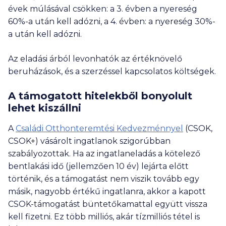
évek múlásával csökken: a 3. évben a nyereség
60%-a után kell adózni, a 4. évben: a nyereség 30%-
a után kell adózni.
Az eladási árból levonhatók az értéknövelő
beruházások, és a szerzéssel kapcsolatos költségek.
A támogatott hitelekből bonyolult
lehet kiszállni
A
Családi Otthonteremtési Kedvezménnyel
(CSOK,
CSOK+) vásárolt ingatlanok szigorúbban
szabályozottak. Ha az ingatlaneladás a kötelező
bentlakási idő (jellemzően 10 év) lejárta előtt
történik, és a támogatást nem viszik tovább egy
másik, nagyobb értékű ingatlanra, akkor a kapott
CSOK-támogatást büntetőkamattal együtt vissza
kell fizetni. Ez több milliós, akár tízmilliós tétel is