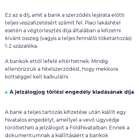
Ez az a díj, amit a bank a szerződés lejárata előtti
teljes visszafizetésért számít fel. Piaci lakáshitel
esetén a végtörlesztés díja általában a kifizetni
kívánt összeg (vagyis a teljes fennálló tőketartozás)
1-2 százaléka.
A bankok ettől lefelé eltérhetnek. Mindig
ellenőrizzük a hitelszerződést, hogy mekkora
költséggel kell kalkulálni.
A jelzálogjog törlési engedély kiadásának díja
A bank a teljes tartozás kifizetése után kiállít egy
hivatalos engedélyt, amellyel a vevő ügyvédje
töröltetheti a jelzálogot a Földhivatalban. Ennek a
dokumentumnak a kiállításáért a bankok