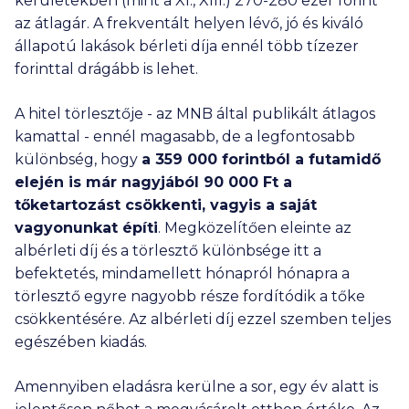
kerületekben (mint a XI., XIII.)
270-280 ezer
forint
az átlagár. A frekventált helyen lévő, jó és kiváló
állapotú lakások bérleti díja ennél több tízezer
forinttal drágább is lehet.
A hitel törlesztője - az MNB által publikált átlagos
kamattal - ennél magasabb, de a legfontosabb
különbség, hogy
a
359 000
forintból a futamidő
elején is már nagyjából
90 000
Ft a
tőketartozást csökkenti, vagyis a saját
vagyonunkat építi
. Megközelítően eleinte az
albérleti díj és a törlesztő különbsége itt a
befektetés, mindamellett hónapról hónapra a
törlesztő egyre nagyobb része fordítódik a tőke
csökkentésére. Az albérleti díj ezzel szemben teljes
egészében kiadás.
Amennyiben eladásra kerülne a sor, egy év alatt is