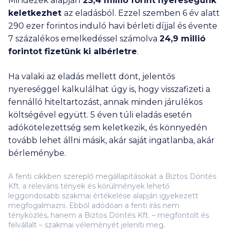
Mindezek alapján
23,4 millió
forint nyereségünk
keletkezhet
az eladásból. Ezzel szemben 6 év alatt
290 ezer
forintos induló havi bérleti díjjal és évente
7 százalékos emelkedéssel számolva
24,9 millió
forintot fizetünk ki albérletre
.
Ha valaki az eladás mellett dönt, jelentős
nyereséggel kalkulálhat úgy is, hogy visszafizeti a
fennálló hiteltartozást, annak minden járulékos
költségével együtt. 5 éven túli eladás esetén
adókötelezettség sem keletkezik, és könnyedén
tovább lehet állni másik, akár saját ingatlanba, akár
bérleménybe.
A fenti cikkben szereplő megállapításokat a Biztos Döntés
Kft. a releváns tények és körülmények lehető
leggondosabb szakmai értékelése alapján igyekezett
megfogalmazni. Ebből adódóan a fenti írás nem
tényközlés, hanem a Biztos Döntés Kft. – megfontolt és
felvállalt – szakmai véleményét jeleníti meg.