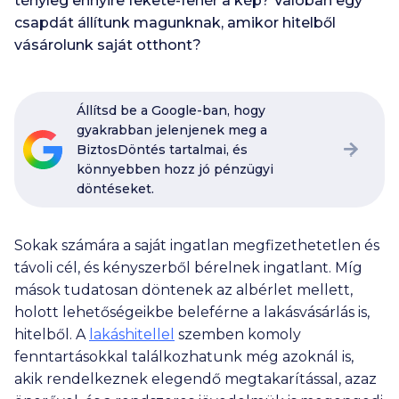
tényleg ennyire fekete-fehér a kép? Valóban egy
csapdát állítunk magunknak, amikor hitelből
vásárolunk saját otthont?
Állítsd be a Google-ban, hogy
gyakrabban jelenjenek meg a
BiztosDöntés tartalmai, és
könnyebben hozz jó pénzügyi
döntéseket.
Sokak számára a saját ingatlan megfizethetetlen és
távoli cél, és kényszerből bérelnek ingatlant. Míg
mások tudatosan döntenek az albérlet mellett,
holott lehetőségeikbe beleférne a lakásvásárlás is,
hitelből. A
lakáshitellel
szemben komoly
fenntartásokkal találkozhatunk még azoknál is,
akik rendelkeznek elegendő megtakarítással, azaz