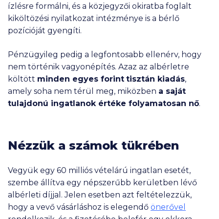
ízlésre formálni, és a közjegyzői okiratba foglalt
kiköltözési nyilatkozat intézménye is a bérlő
pozícióját gyengíti.
Pénzügyileg pedig a legfontosabb ellenérv, hogy
nem történik vagyonépítés. Azaz az albérletre
költött
minden egyes forint
tisztán kiadás
,
amely soha nem térül meg, miközben
a saját
tulajdonú ingatlanok értéke folyamatosan nő
.
Nézzük a számok tükrében
Vegyük egy
60 millió
s vételárú ingatlan esetét,
szembe állítva egy népszerűbb kerületben lévő
albérleti díjjal. Jelen esetben azt feltételezzük,
hogy a vevő vásárláshoz is elegendő
önerővel