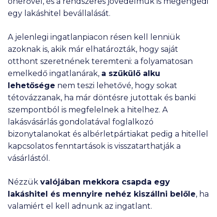
önerővel, és a rendszeres jövedelmük is megengedi
egy lakáshitel bevállalását.
A jelenlegi ingatlanpiacon résen kell lenniük
azoknak is, akik már elhatározták, hogy saját
otthont szeretnének teremteni: a folyamatosan
emelkedő ingatlanárak,
a szűkülő alku
lehetősége
nem teszi lehetővé, hogy sokat
tétovázzanak, ha már döntésre jutottak és banki
szempontból is megfelelnek a hitelhez. A
lakásvásárlás gondolatával foglalkozó
bizonytalanokat és albérletpártiakat pedig a hitellel
kapcsolatos fenntartások is visszatarthatják a
vásárlástól.
Nézzük
valójában mekkora csapda egy
lakáshitel és mennyire nehéz kiszállni belőle
, ha
valamiért el kell adnunk az ingatlant.