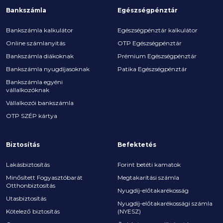
Bankszámla
Egészségpénztár
Bankszámla kalkulátor
Egészségpénztár kalkulátor
Online számlanyitás
OTP Egészségpénztár
Bankszámla diákoknak
Prémium Egészségpénztár
Bankszámla nyugdíjasoknak
Patika Egészségpénztár
Bankszámla egyéni
vállalkozóknak
Vállalkozói bankszámla
OTP SZÉP kártya
Biztosítás
Befektetés
Lakásbiztosítás
Forint betéti kamatok
Minősített Fogyasztóbarát
Megtakarítási számla
Otthonbiztosítás
Nyugdíj-előtakarékosság
Utasbiztosítás
Nyugdíj-előtakarékossági számla
Kötelező biztosítás
(NYESZ)