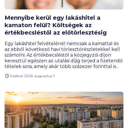
Mennyibe kerül egy lakáshitel a
kamaton felül? Költségek az
értékbecsléstől az előtörlesztésig
Egy lakáshitel felvételénél nemcsak a kamattal és
az ebből következő havi törlesztőrészletekkel kell
számolni. Az értékbecsléstől a közjegyzői díjon
keresztül egészen az utalási díjig terjed a fizetendő
tételek sora, amely akár több százezer forinttal is
megemelheti a hitelfelvétel teljes költségét. Milyen
frissítve: 2026. augusztus 7.
díjakra érdemes előre felkészülnöd, és melyeket
engedhetik el a bankok?