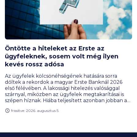
Öntötte a hiteleket az Erste az
ügyfeleknek, sosem volt még ilyen
kevés rossz adósa
Az ügyfelek kölcsönéhségének hatására sorra
dőltek a rekordok a magyar Erste Banknál 2026
első félévében. A lakossági hitelezés valósággal
szárnyal, miközben az ügyfelek megtakarításai is
szépen híznak. Hiába teljesített azonban jobban a
bank, a profitja ennek ellenére csökkent, de ez az
frissítve: 2026. augusztus 5.
extraprofitadó befizetésének új szabályai miatt van
így, amivel az állami költségvetés járt jól az év első
felében.