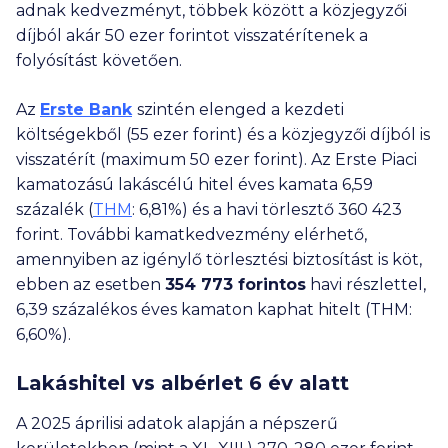
adnak kedvezményt, többek között a közjegyzői
díjból akár
50 ezer
forintot visszatérítenek a
folyósítást követően.
Az
Erste Bank
szintén elenged a kezdeti
költségekből (
55 ezer
forint) és a közjegyzői díjból is
visszatérít (maximum
50 ezer
forint). Az Erste Piaci
kamatozású lakáscélú hitel éves kamata 6,59
százalék (
THM
: 6,81%) és a havi törlesztő
360 423
forint. További kamatkedvezmény elérhető,
amennyiben az igénylő törlesztési biztosítást is köt,
ebben az esetben
354 773
forintos
havi részlettel,
6,39 százalékos éves kamaton kaphat hitelt (THM:
6,60%).
Lakáshitel vs albérlet 6 év alatt
A 2025 áprilisi adatok alapján a népszerű