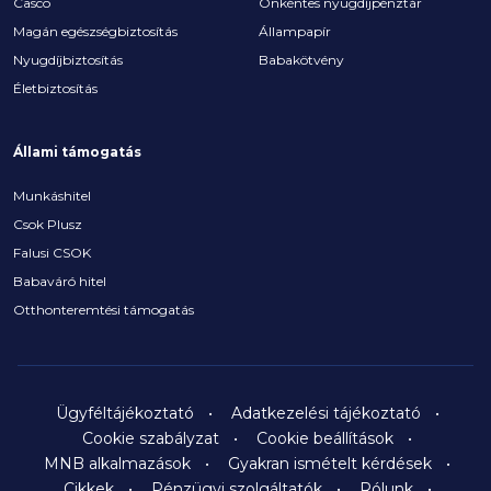
Casco
Önkéntes nyugdíjpénztár
Magán egészségbiztosítás
Állampapír
Nyugdíjbiztosítás
Babakötvény
Életbiztosítás
Állami támogatás
Munkáshitel
Csok Plusz
Falusi CSOK
Babaváró hitel
Otthonteremtési támogatás
Ügyféltájékoztató
Adatkezelési tájékoztató
Cookie szabályzat
Cookie beállítások
MNB alkalmazások
Gyakran ismételt kérdések
Cikkek
Pénzügyi szolgáltatók
Rólunk