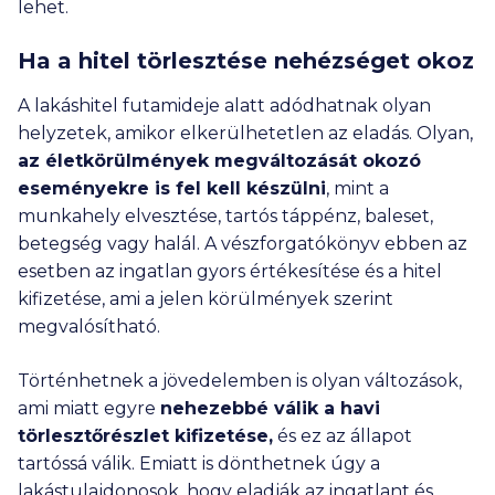
lehet.
Ha a hitel törlesztése nehézséget okoz
A lakáshitel futamideje alatt adódhatnak olyan
helyzetek, amikor elkerülhetetlen az eladás. Olyan,
az életkörülmények megváltozását okozó
eseményekre is fel kell készülni
, mint a
munkahely elvesztése, tartós táppénz, baleset,
betegség vagy halál. A vészforgatókönyv ebben az
esetben az ingatlan gyors értékesítése és a hitel
kifizetése, ami a jelen körülmények szerint
megvalósítható.
Történhetnek a jövedelemben is olyan változások,
ami miatt egyre
nehezebbé válik a havi
törlesztőrészlet kifizetése,
és ez az állapot
tartóssá válik. Emiatt is dönthetnek úgy a
lakástulajdonosok, hogy eladják az ingatlant és