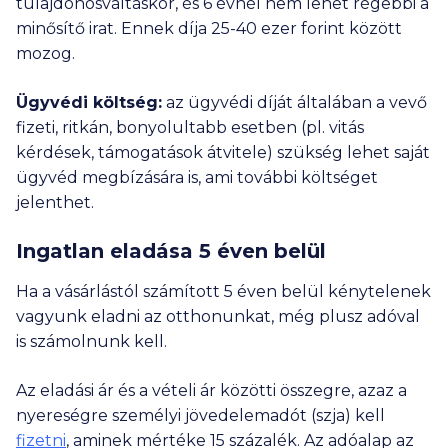
tulajdonosváltáskor, és 6 évnél nem lehet régebbi a
minősítő irat. Ennek díja
25-40 ezer
forint között
mozog.
Ügyvédi költség:
az ügyvédi díját általában a vevő
fizeti, ritkán, bonyolultabb esetben (pl. vitás
kérdések, támogatások átvitele) szükség lehet saját
ügyvéd megbízására is, ami további költséget
jelenthet.
Ingatlan eladása 5 éven belül
Ha a vásárlástól számított 5 éven belül kénytelenek
vagyunk eladni az otthonunkat, még plusz adóval
is számolnunk kell.
Az eladási ár és a vételi ár közötti összegre, azaz a
nyereségre személyi jövedelemadót (szja) kell
fizetni
, aminek mértéke 15 százalék. Az adóalap az