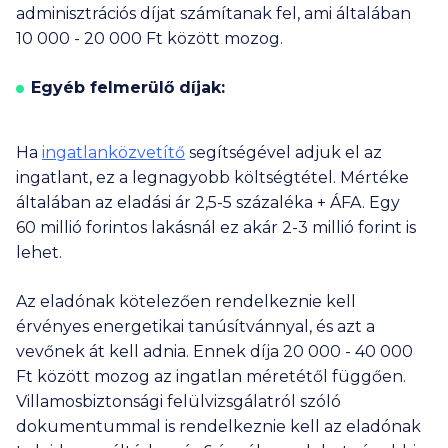
adminisztrációs díjat számítanak fel, ami általában
10 000
-
20 000
Ft között mozog.
Egyéb felmerülő díjak:
Ha
ingatlanközvetítő
segítségével adjuk el az
ingatlant, ez a legnagyobb költségtétel. Mértéke
általában az eladási ár 2,5-5 százaléka + ÁFA. Egy
60 millió
forintos lakásnál ez akár
2-3 millió
forint is
lehet.
Az eladónak kötelezően rendelkeznie kell
érvényes energetikai tanúsítvánnyal, és azt a
vevőnek át kell adnia. Ennek díja
20 000
-
40 000
Ft között mozog az ingatlan méretétől függően.
Villamosbiztonsági felülvizsgálatról szóló
dokumentummal is rendelkeznie kell az eladónak