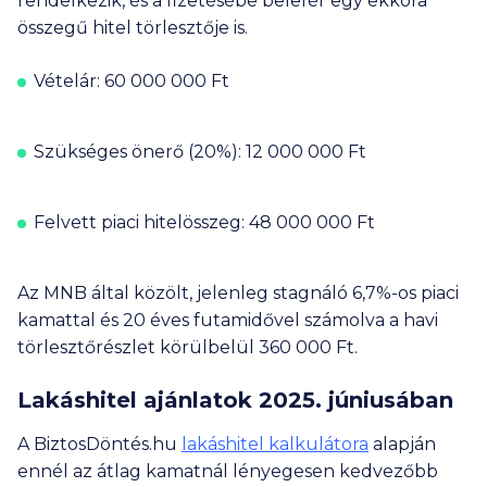
rendelkezik, és a fizetésébe belefér egy ekkora
összegű hitel törlesztője is.
Vételár:
60 000 000
Ft
Szükséges önerő (20%):
12 000 000
Ft
Felvett piaci hitelösszeg:
48 000 000
Ft
Az MNB által közölt, jelenleg stagnáló 6,7%-os piaci
kamattal és 20 éves futamidővel számolva a havi
törlesztőrészlet körülbelül
360 000
Ft.
Lakáshitel ajánlatok 2025. júniusában
A BiztosDöntés.hu
lakáshitel kalkulátora
alapján
ennél az átlag kamatnál lényegesen kedvezőbb