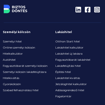
Személyi kölcsön
Lakáshitel
Személyi hitel
Otthon Start hitel
Online személyi kölcsön
Lakáshitel kalkulátor
Hitelkalkulátor
Lakáshitel új lakásra
Autóhitel
Fogyasztóbarát lakáshitel
Fogyasztóbarát személyi kölcsön
Lakásfelújítási hitel
Személyi kölcsön lakásfelújításra
Építési hitel
Hitelkiváltás
Lakáshitel kiváltás
Gyorskölcsön
Jelzáloghitel kalkulátor
Szabad felhasználású hitel
Adósságrendező hitel
Fogalomtár