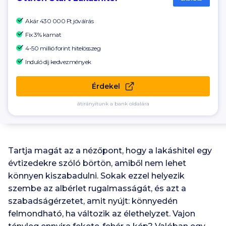
Akár
430 000 Ft
jóváírás
Fix 3% kamat
4-50 millió forint hitelösszeg
Induló díj kedvezmények
Érdekel
átirányítunk a bank oldalára
Tartja magát az a nézőpont, hogy a lakáshitel egy
évtizedekre szóló börtön, amiből nem lehet
könnyen kiszabadulni. Sokak ezzel helyezik
szembe az albérlet rugalmasságát, és azt a
szabadságérzetet, amit nyújt: könnyedén
felmondható, ha változik az élethelyzet. Vajon