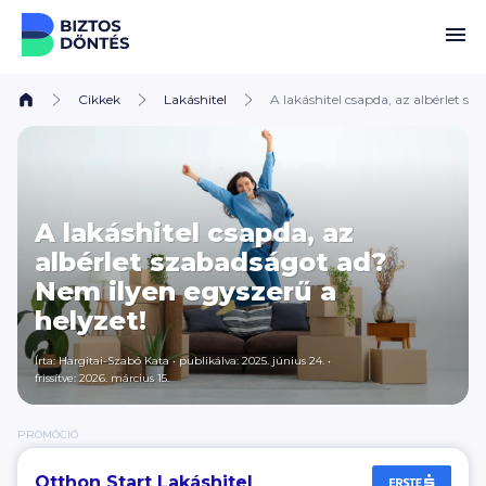
Ugrás a tartalomhoz
Cikkek
Lakáshitel
A lakáshitel csapda, az albérlet s
A lakáshitel csapda, az
albérlet szabadságot ad?
Nem ilyen egyszerű a
helyzet!
Írta:
Hargitai-Szabó Kata
•
publikálva: 2025. június 24.
•
frissítve: 2026. március 15.
PROMÓCIÓ
Otthon Start Lakáshitel