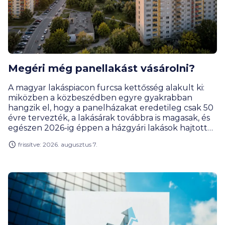
Megéri még panellakást vásárolni?
A magyar lakáspiacon furcsa kettősség alakult ki:
miközben a közbeszédben egyre gyakrabban
hangzik el, hogy a panelházakat eredetileg csak 50
évre tervezték, a lakásárak továbbra is magasak, és
egészen 2026-ig éppen a házgyári lakások hajtották
a legjobban a drágulás motorját. Rengeteg
frissítve: 2026. augusztus 7.
vevőnek továbbra is ezek jelentik a leginkább
elérhető városi lakásformát. Miért olyan népszerűek
ezek a lakások, és kinek éri meg a panel? Hogyan
alakult a lakáspiac, az árak és mik a legérdekesebb
panelrekordok?