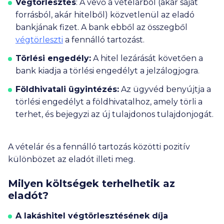
Végtörlesztés
: A vevő a vételárból (akár saját
forrásból, akár hitelből) közvetlenül az eladó
bankjának fizet. A bank ebből az összegből
végtörleszti
a fennálló tartozást.
Törlési engedély:
A hitel lezárását követően a
bank kiadja a törlési engedélyt a jelzálogjogra.
Földhivatali ügyintézés:
Az ügyvéd benyújtja a
törlési engedélyt a földhivatalhoz, amely törli a
terhet, és bejegyzi az új tulajdonos tulajdonjogát.
A vételár és a fennálló tartozás közötti pozitív
különbözet az eladót illeti meg.
Milyen költségek terhelhetik az
eladót?
A lakáshitel végtörlesztésének díja