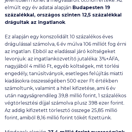
jelentősen nőhet a megvásárolt otthon értéke. Az
elmúlt egy év adatai alapján
Budapesten 19
százalékkal, országos szinten 12,5 százalékkal
drágultak az ingatlanok
.
Ez alapján egy konszolidált 10 százalékos éves
drágulással számolva, 6 év múlva
106 milliót
fog érni
az ingatlan. Ebből az eladással járó költségeket
levonjuk: az ingatlanközvetítő jutaléka: 3%+ÁFA,
nagyjából
4 millió
Ft, egyéb költségek, mit törlési
engedély, tanúsítványok, esetleges felújítás miatti
kiadásokra összességében
500 ezer
Ft értékben
számoltunk, valamint a hitel kifizetése, ami 6 év
után nagyságrendileg
39,8 millió
forint, 1 százalékos
végtörlesztési díjjal számolva plusz
398 ezer
forint.
Az addig kifizetett törlesztő összege
25,85 millió
forint, amiből
8,16 millió
forint tőkét fizettünk.