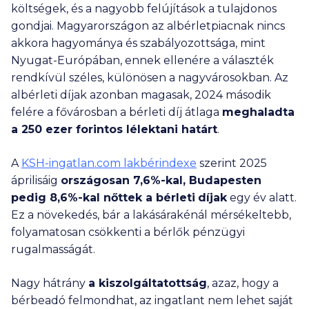
költségek, és a nagyobb felújítások a tulajdonos
gondjai. Magyarországon az albérletpiacnak nincs
akkora hagyománya és szabályozottsága, mint
Nyugat-Európában, ennek ellenére a választék
rendkívül széles, különösen a nagyvárosokban. Az
albérleti díjak azonban magasak, 2024 második
felére a fővárosban a bérleti díj átlaga
meghaladta
a
250 ezer
forintos lélektani határt
.
A
KSH-ingatlan.com lakbérindexe
szerint 2025
áprilisáig
országosan 7,6%-kal, Budapesten
pedig 8,6%-kal nőttek a bérleti
díjak
egy év alatt.
Ez a növekedés, bár a lakásárakénál mérsékeltebb,
folyamatosan csökkenti a bérlők pénzügyi
rugalmasságát.
Nagy hátrány
a kiszolgáltatottság
, azaz, hogy a
bérbeadó felmondhat, az ingatlant nem lehet saját