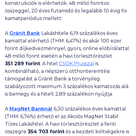
konstrukciók is elérhetők.
48 millió
forintos
összeggel, 20 éves futamidő és legalább 10 évig fix
kamatperiódus mellett:
A
Gránit Bank
Lakáshitele 6,19 százalékos éves
kamattal elérhető (THM: 6,47%) és akár
100 ezer
forint díjkedvezménnyel, gyors, online előbírálattal.
48 millió
forint esetén a havi törlesztőrészlet
351 289
forint
. A hitel
CSOK Plusszal
is
kombinálható, a népszerű otthonteremtési
támogatást a Gránit Bank a törvényileg
szabályozott maximum 3 százalékos kamatozás alá
is bemegy és a hitelt 2,89 százalékon nyújtja.
A
MagNet Banknál
6,30 százalékos éves kamattal
(THM: 6,74%) érhető el az Akciós MagNet Stabil
Tízes Lakáshitel. A havi törlesztőrészlet a fenti
összegre
354 703
forint
és a kezdeti költségekre is