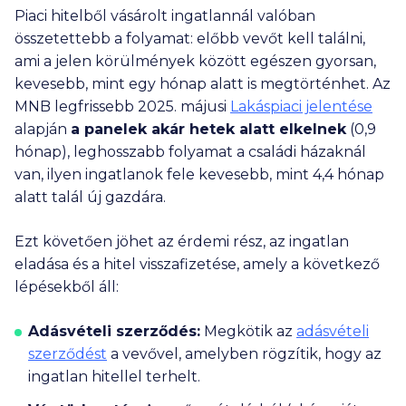
Piaci hitelből vásárolt ingatlannál valóban
összetettebb a folyamat: előbb vevőt kell találni,
ami a jelen körülmények között egészen gyorsan,
kevesebb, mint egy hónap alatt is megtörténhet. Az
MNB legfrissebb 2025. májusi
Lakáspiaci jelentése
alapján
a panelek akár hetek alatt elkelnek
(0,9
hónap), leghosszabb folyamat a családi házaknál
van, ilyen ingatlanok fele kevesebb, mint 4,4 hónap
alatt talál új gazdára.
Ezt követően jöhet az érdemi rész, az ingatlan
eladása és a hitel visszafizetése, amely a következő
lépésekből áll:
Adásvételi szerződés:
Megkötik az
adásvételi
szerződést
a vevővel, amelyben rögzítik, hogy az
ingatlan hitellel terhelt.