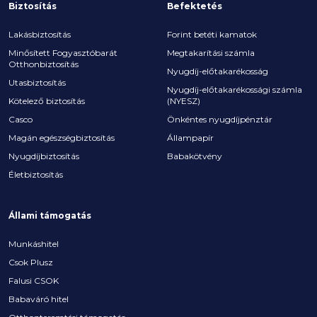
Biztosítás
Befektetés
Lakásbiztosítás
Forint betéti kamatok
Minősített Fogyasztóbarát
Megtakarítási számla
Otthonbiztosítás
Nyugdíj-előtakarékosság
Utasbiztosítás
Nyugdíj-előtakarékossági számla
Kötelező biztosítás
(NYESZ)
Casco
Önkéntes nyugdíjpénztár
Magán egészségbiztosítás
Állampapír
Nyugdíjbiztosítás
Babakötvény
Életbiztosítás
Állami támogatás
Munkáshitel
Csok Plusz
Falusi CSOK
Babaváró hitel