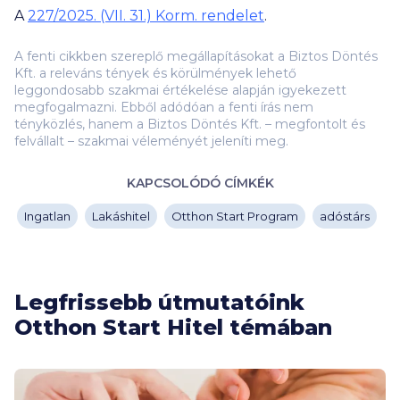
A
227/2025. (VII. 31.) Korm. rendelet
.
A fenti cikkben szereplő megállapításokat a Biztos Döntés
Kft. a releváns tények és körülmények lehető
leggondosabb szakmai értékelése alapján igyekezett
megfogalmazni. Ebből adódóan a fenti írás nem
tényközlés, hanem a Biztos Döntés Kft. – megfontolt és
felvállalt – szakmai véleményét jeleníti meg.
KAPCSOLÓDÓ CÍMKÉK
Ingatlan
Lakáshitel
Otthon Start Program
adóstárs
Legfrissebb útmutatóink
Otthon Start Hitel témában