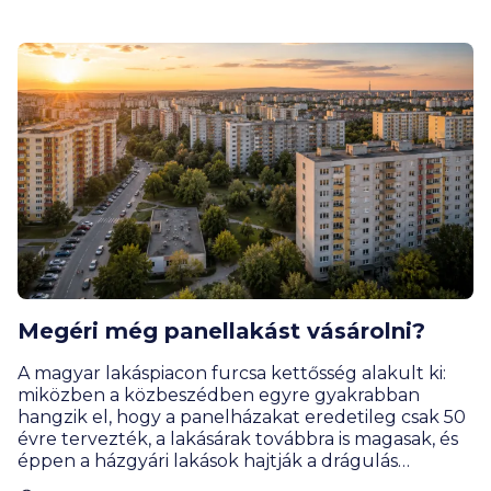
engedhetik el a bankok?
Megéri még panellakást vásárolni?
A magyar lakáspiacon furcsa kettősség alakult ki:
miközben a közbeszédben egyre gyakrabban
hangzik el, hogy a panelházakat eredetileg csak 50
évre tervezték, a lakásárak továbbra is magasak, és
éppen a házgyári lakások hajtják a drágulás
motorját. Rengeteg vevőnek továbbra is ezek