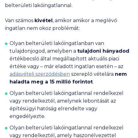
belterületi lakóingatlannal.
Igen
Nem
Van számos
kivétel
, amikor amikor a meglévő
Van 5 000 forintot meghaladó
ingatlan nem okoz problémát:
összegű köztartozásod?
Olyan belterületi lakóingatlanban van
Igen
Nem
tulajdonjogod, amelyben a
tulajdoni hányadod
értékbecslő által megállapított aktuális piaci
A megelőző 3 évben köteleztek vissza
értéke vagy – már eladott ingatlan esetén – az
nem térítendő lakáscélú állami
adásvételi szerződésben
szereplő vételára
nem
támogatás vagy államilag támogatott
haladta meg a
15 millió
forintot
.
lakáscélú kölcsön (például CSOK,
CSOK Plusz, Falusi CSOK)
Olyan belterületi lakóingatlannal rendelkezel
kamattámogatásának
vagy rendelkeztél, amelynek lebontását az
visszafizetésére?
építésügyi hatóság elrendelte vagy
engedélyezte.
Igen
Nem
Olyan belterületi lakóingatlannal rendelkezel
vagy rendelkeztél, amely haszonélvezettel