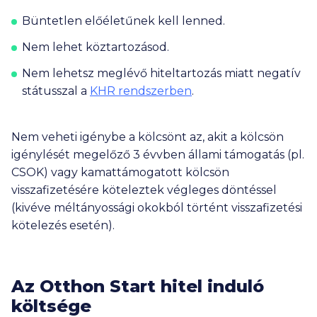
Büntetlen előéletűnek kell lenned.
Nem lehet köztartozásod.
Nem lehetsz meglévő hiteltartozás miatt negatív
státusszal a
KHR rendszerben
.
Nem veheti igénybe a kölcsönt az, akit a kölcsön
igénylését megelőző 3 évvben állami támogatás (pl.
CSOK) vagy kamattámogatott kölcsön
visszafizetésére köteleztek végleges döntéssel
(kivéve méltányossági okokból történt visszafizetési
kötelezés esetén).
Az Otthon Start hitel induló
költsége