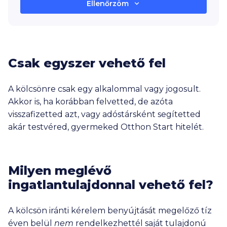
Ellenőrzöm
Van jelenleg, vagy volt az elmúlt 10
évben több mint 50%-os
tulajdonrészed belterületi
lakóingatlanban?
Csak egyszer vehető fel
Igen
Nem
A kölcsönre csak egy alkalommal vagy jogosult.
Akkor is, ha korábban felvetted, de azóta
Van legalább 2 év folyamatos TB-
visszafizetted azt, vagy adóstársként segítetted
jogviszonyod?
akár testvéred, gyermeked Otthon Start hitelét.
Igen
Nem
Büntetlen előéletű vagy?
Milyen meglévő
ingatlantulajdonnal vehető fel?
Igen
Nem
A kölcsön iránti kérelem benyújtását megelőző tíz
Szerepelsz a KHR-ben negatív
éven belül
nem
rendelkezhettél saját tulajdonú
státusszal?