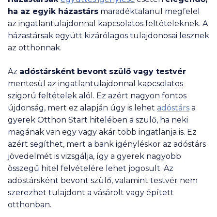
ha az egyik házastárs
maradéktalanul megfelel
az ingatlantulajdonnal kapcsolatos feltételeknek. A
házastársak együtt kizárólagos tulajdonosai lesznek
az otthonnak.
Az
adóstársként bevont szülő vagy testvér
mentesül az ingatlantulajdonnal kapcsolatos
szigorú feltételek alól. Ez azért nagyon fontos
újdonság, mert ez alapján úgy is lehet
adóstárs
a
gyerek Otthon Start hitelében a szülő, ha neki
magának van egy vagy akár több ingatlanja is. Ez
azért segíthet, mert a bank igényléskor az adóstárs
jövedelmét is vizsgálja, így a gyerek nagyobb
összegű hitel felvételére lehet jogosult. Az
adóstársként bevont szülő, valamint testvér nem
szerezhet tulajdont a vásárolt vagy épített
otthonban.