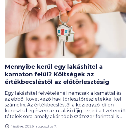
Mennyibe kerül egy lakáshitel a
kamaton felül? Költségek az
értékbecsléstől az előtörlesztésig
Egy lakáshitel felvételénél nemcsak a kamattal és
az ebből következő havi törlesztőrészletekkel kell
számolni. Az értékbecsléstől a közjegyzői díjon
keresztül egészen az utalási díjig terjed a fizetendő
tételek sora, amely akár több százezer forinttal is
megemelheti a hitelfelvétel teljes költségét. Milyen
frissítve: 2026. augusztus 7.
díjakra érdemes előre felkészülnöd, és melyeket