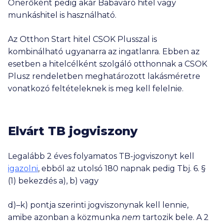
Önerőként pedig akár Babaváró hitel vagy
munkáshitel is használható.
Az Otthon Start hitel CSOK Plusszal is
kombinálható ugyanarra az ingatlanra. Ebben az
esetben a hitelcélként szolgáló otthonnak a CSOK
Plusz rendeletben meghatározott lakásméretre
vonatkozó feltételeknek is meg kell felelnie.
Elvárt TB jogviszony
Legalább 2 éves folyamatos TB-jogviszonyt kell
igazolni
, ebből az utolsó 180 napnak pedig Tbj. 6. §
(1) bekezdés a), b) vagy
d)–k) pontja szerinti jogviszonynak kell lennie,
amibe azonban a közmunka
nem
tartozik bele. A 2