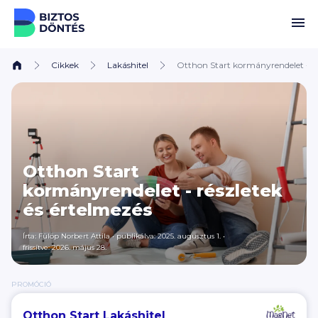
Ugrás a tartalomhoz
Cikkek
Lakáshitel
Otthon Start kormányrendelet - ré
Otthon Start
kormányrendelet - részletek
és értelmezés
Írta: Fülöp Norbert Attila
•
publikálva: 2025. augusztus 1.
•
frissítve: 2026. május 28.
PROMÓCIÓ
Otthon Start Lakáshitel