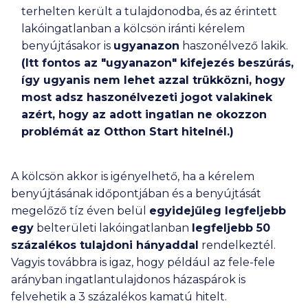
Tovább a hitelekhez
terhelten került a tulajdonodba, és az érintett
lakóingatlanban a kölcsön iránti kérelem
benyújtásakor is
ugyanazon
haszonélvező lakik.
(Itt fontos az "ugyanazon" kifejezés beszúrás,
Jogosultság ellenőrző bezárása
így ugyanis nem lehet azzal trükközni, hogy
most adsz haszonélvezeti jogot valakinek
azért, hogy az adott ingatlan ne okozzon
problémát az Otthon Start hitelnél.)
A kölcsön akkor is igényelhető, ha a kérelem
benyújtásának időpontjában és a benyújtását
megelőző tíz éven belül
egyidejűleg legfeljebb
egy
belterületi lakóingatlanban
legfeljebb 50
százalékos tulajdoni hányaddal
rendelkeztél.
Vagyis továbbra is igaz, hogy például az fele-fele
arányban ingatlantulajdonos házaspárok is
felvehetik a 3 százalékos kamatú hitelt.