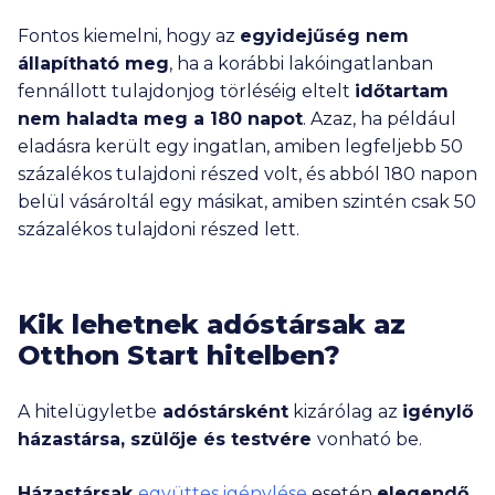
Fontos kiemelni, hogy az
egyidejűség nem
állapítható meg
, ha a korábbi lakóingatlanban
fennállott tulajdonjog törléséig eltelt
időtartam
nem haladta meg a 180 napot
. Azaz, ha például
eladásra került egy ingatlan, amiben legfeljebb 50
százalékos tulajdoni részed volt, és abból 180 napon
belül vásároltál egy másikat, amiben szintén csak 50
százalékos tulajdoni részed lett.
Kik lehetnek adóstársak az
Otthon Start hitelben?
A hitelügyletbe
adóstársként
kizárólag az
igénylő
házastársa, szülője és testvére
vonható be.
Házastársak
együttes igénylése
esetén
elegendő,