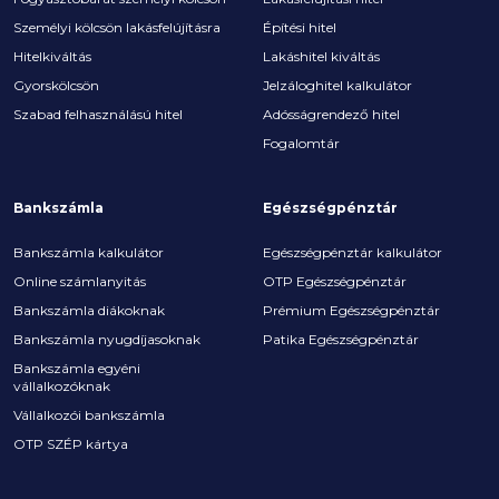
Személyi kölcsön lakásfelújításra
Építési hitel
Hitelkiváltás
Lakáshitel kiváltás
Gyorskölcsön
Jelzáloghitel kalkulátor
Szabad felhasználású hitel
Adósságrendező hitel
Fogalomtár
Bankszámla
Egészségpénztár
Bankszámla kalkulátor
Egészségpénztár kalkulátor
Online számlanyitás
OTP Egészségpénztár
Bankszámla diákoknak
Prémium Egészségpénztár
Bankszámla nyugdíjasoknak
Patika Egészségpénztár
Bankszámla egyéni
vállalkozóknak
Vállalkozói bankszámla
OTP SZÉP kártya