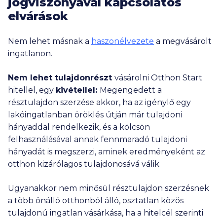
jogviszonyával kapcsolatos
elvárások
Nem lehet másnak a
haszonélvezete
a megvásárolt
ingatlanon.
Nem lehet tulajdonrészt
vásárolni Otthon Start
hitellel, egy
kivétellel:
Megengedett a
résztulajdon szerzése akkor, ha az igénylő egy
lakóingatlanban öröklés útján már tulajdoni
hányaddal rendelkezik, és a kölcsön
felhasználásával annak fennmaradó tulajdoni
hányadát is megszerzi, aminek eredményeként az
otthon kizárólagos tulajdonosává válik
Ugyanakkor nem minősül résztulajdon szerzésnek
a több önálló otthonból álló, osztatlan közös
tulajdonú ingatlan vásárkása, ha a hitelcél szerinti