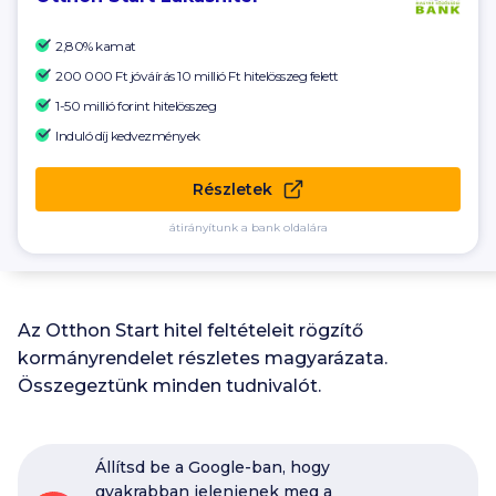
2,80% kamat
200 000 Ft
jóváírás 10 millió Ft hitelösszeg felett
1-50 millió forint hitelösszeg
Induló díj kedvezmények
Részletek
átirányítunk a bank oldalára
Az Otthon Start hitel feltételeit rögzítő
kormányrendelet részletes magyarázata.
Összegeztünk minden tudnivalót.
Állítsd be a Google-ban, hogy
gyakrabban jelenjenek meg a