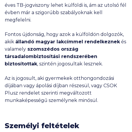
éves TB-jogviszony lehet külföldi is, ám az utolsó fél
évben már a szigorúbb szabályoknak kell
megfelelni.
Fontos újdonság, hogy azok a külföldön dolgozók,
akik
állandó magyar lakcímmel rendelkeznek
és
valamely
szomszédos ország
társadalombiztosítási rendszerében
biztosítottak
, szintén jogosultak lesznek.
Az is jogosult, aki gyermekek otthongondozási
díjában vagy ápolási díjban részesül, vagy CSOK
Plusz rendelet szerinti megváltozott
munkaképességű személynek minősül.
Személyi feltételek