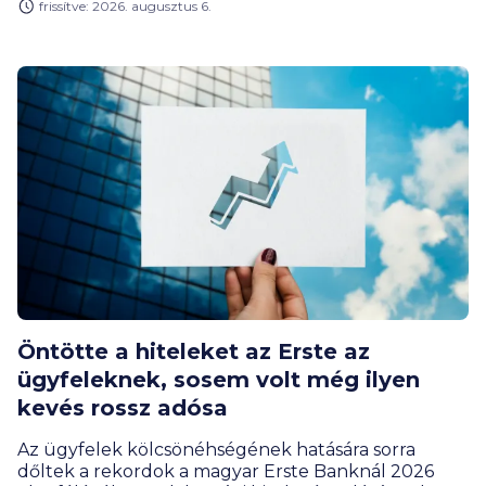
frissítve: 2026. augusztus 6.
jelentik a leginkább elérhető városi lakásformát.
Miért olyan népszerűek ezek a lakások, és kinek éri
meg a panel? Hogyan alakult a lakáspiac, az árak és
mik a legérdekesebb panelrekordok?
Öntötte a hiteleket az Erste az
ügyfeleknek, sosem volt még ilyen
kevés rossz adósa
Az ügyfelek kölcsönéhségének hatására sorra
dőltek a rekordok a magyar Erste Banknál 2026