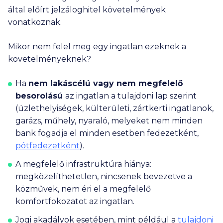
által előírt jelzáloghitel követelmények
vonatkoznak.
Mikor nem felel meg egy ingatlan ezeknek a
követelményeknek?
Ha
nem lakáscélú
vagy nem megfelelő
besorolású
az ingatlan a tulajdoni lap szerint
(üzlethelyiségek, külterületi, zártkerti ingatlanok,
garázs, műhely, nyaraló, melyeket nem minden
bank fogadja el minden esetben fedezetként,
pótfedezetként
).
A megfelelő
infrastruktúra hiánya
:
megközelíthetetlen, nincsenek bevezetve a
közművek, nem éri el a megfelelő
komfortfokozatot az ingatlan.
Jogi akadályok
esetében, mint például a
tulajdoni