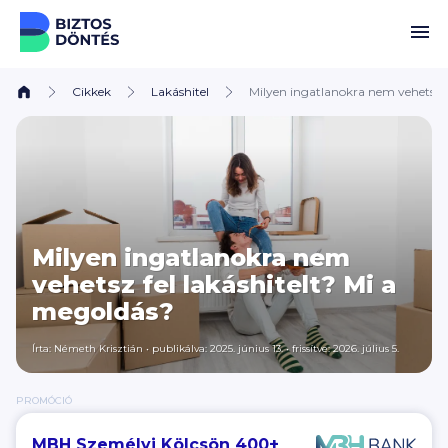
Ugrás a tartalomhoz
Cikkek
Lakáshitel
Milyen ingatlanokra nem vehetsz f
Milyen ingatlanokra nem
vehetsz fel lakáshitelt? Mi a
megoldás?
Írta:
Németh Krisztián
•
publikálva: 2025. június 13.
•
frissítve: 2026. július 5.
PROMÓCIÓ
MBH Személyi Kölcsön 400+