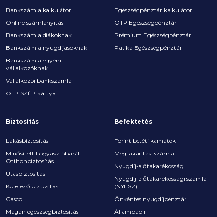
Bankszámla kalkulátor
Egészségpénztár kalkulátor
Online számlanyitás
OTP Egészségpénztár
Bankszámla diákoknak
Prémium Egészségpénztár
Bankszámla nyugdíjasoknak
Patika Egészségpénztár
Bankszámla egyéni
vállalkozóknak
Vállalkozói bankszámla
OTP SZÉP kártya
Biztosítás
Befektetés
Lakásbiztosítás
Forint betéti kamatok
Minősített Fogyasztóbarát
Megtakarítási számla
Otthonbiztosítás
Nyugdíj-előtakarékosság
Utasbiztosítás
Nyugdíj-előtakarékossági számla
Kötelező biztosítás
(NYESZ)
Casco
Önkéntes nyugdíjpénztár
Magán egészségbiztosítás
Állampapír