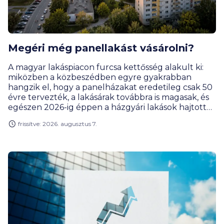
Megéri még panellakást vásárolni?
A magyar lakáspiacon furcsa kettősség alakult ki:
miközben a közbeszédben egyre gyakrabban
hangzik el, hogy a panelházakat eredetileg csak 50
évre tervezték, a lakásárak továbbra is magasak, és
egészen 2026-ig éppen a házgyári lakások hajtották
a legjobban a drágulás motorját. Rengeteg
frissítve: 2026. augusztus 7.
vevőnek továbbra is ezek jelentik a leginkább
elérhető városi lakásformát. Miért olyan népszerűek
ezek a lakások, és kinek éri meg a panel? Hogyan
alakult a lakáspiac, az árak és mik a legérdekesebb
panelrekordok?