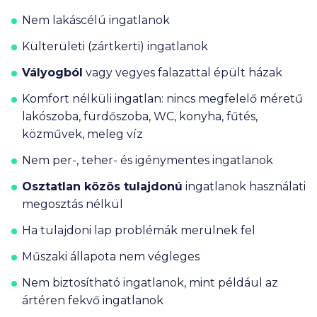
Nem
lakáscélú ingatlanok
Külterületi (zártkerti) ingatlanok
Vályogból
vagy vegyes falazattal épült házak
Komfort nélküli ingatlan: nincs megfelelő méretű
lakószoba, fürdőszoba, WC, konyha, fűtés,
közművek, meleg víz
Nem per-, teher- és igénymentes ingatlanok
Osztatlan közös tulajdonú
ingatlanok használati
megosztás nélkül
Ha tulajdoni lap problémák merülnek fel
Műszaki állapota nem végleges
Nem biztosítható ingatlanok, mint például az
ártéren fekvő ingatlanok