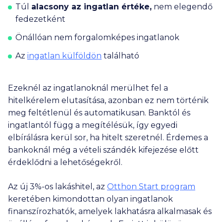
Túl
alacsony az ingatlan értéke,
nem elegendő
fedezetként
Önállóan nem forgalomképes ingatlanok
Az
ingatlan külföldön
található
Ezeknél az ingatlanoknál merülhet fel a
hitelkérelem elutasítása, azonban ez nem történik
meg feltétlenül és automatikusan. Banktól és
ingatlantól függ a megítélésük, így egyedi
elbírálásra kerül sor, ha hitelt szeretnél. Érdemes a
bankoknál még a vételi szándék kifejezése előtt
érdeklődni a lehetőségekről.
Az új 3%-os lakáshitel, az
Otthon Start program
keretében kimondottan olyan ingatlanok
finanszírozhatók, amelyek lakhatásra alkalmasak és