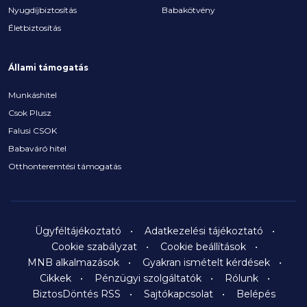
Nyugdíjbiztosítás
Babakötvény
Életbiztosítás
Állami támogatás
Munkáshitel
Csok Plusz
Falusi CSOK
Babaváró hitel
Otthonteremtési támogatás
Ügyféltájékoztató
Adatkezelési tájékoztató
Cookie szabályzat
Cookie beállítások
MNB alkalmazások
Gyakran ismételt kérdések
Cikkek
Pénzügyi szolgáltatók
Rólunk
BiztosDöntés RSS
Sajtókapcsolat
Belépés