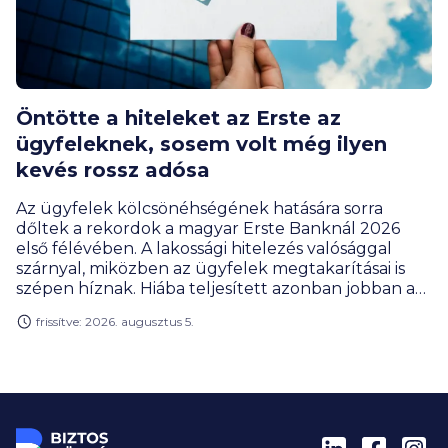
Öntötte a hiteleket az Erste az
ügyfeleknek, sosem volt még ilyen
kevés rossz adósa
Az ügyfelek kölcsönéhségének hatására sorra
dőltek a rekordok a magyar Erste Banknál 2026
első félévében. A lakossági hitelezés valósággal
szárnyal, miközben az ügyfelek megtakarításai is
szépen híznak. Hiába teljesített azonban jobban a
bank, a profitja ennek ellenére csökkent, de ez az
frissítve: 2026. augusztus 5.
extraprofitadó befizetésének új szabályai miatt van
így, amivel az állami költségvetés járt jól az év első
felében.