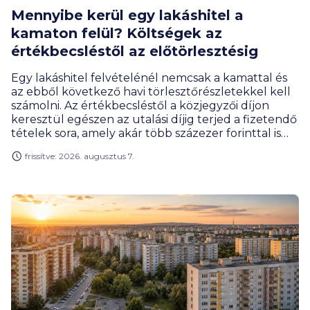
Mennyibe kerül egy lakáshitel a
kamaton felül? Költségek az
értékbecsléstől az előtörlesztésig
Egy lakáshitel felvételénél nemcsak a kamattal és
az ebből következő havi törlesztőrészletekkel kell
számolni. Az értékbecsléstől a közjegyzői díjon
keresztül egészen az utalási díjig terjed a fizetendő
tételek sora, amely akár több százezer forinttal is
megemelheti a hitelfelvétel teljes költségét. Milyen
frissítve: 2026. augusztus 7.
díjakra érdemes előre felkészülnöd, és melyeket
engedhetik el a bankok?