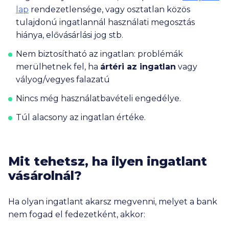
lap
rendezetlensége, vagy osztatlan közös
tulajdonú ingatlannál használati megosztás
hiánya, elővásárlási jog stb.
Nem biztosítható
az ingatlan: problémák
merülhetnek fel, ha
ártéri az ingatlan
vagy
vályog/vegyes falazatú
Nincs még
használatbavételi engedélye.
Túl alacsony az
ingatlan értéke.
Mit tehetsz, ha ilyen ingatlant
vásárolnál?
Ha olyan ingatlant akarsz megvenni, melyet a bank
nem fogad el fedezetként, akkor: