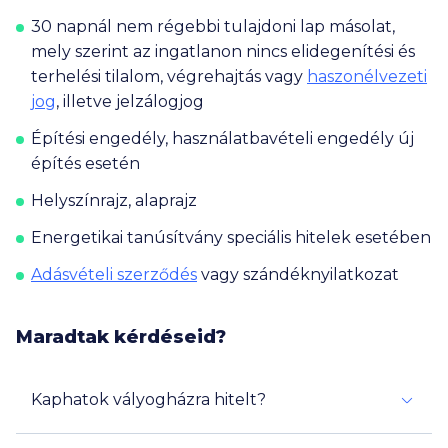
30 napnál nem régebbi tulajdoni lap másolat,
mely szerint az ingatlanon nincs elidegenítési és
terhelési tilalom, végrehajtás vagy
haszonélvezeti
jog
, illetve jelzálogjog
Építési engedély, használatbavételi engedély új
építés esetén
Helyszínrajz, alaprajz
Energetikai tanúsítvány speciális hitelek esetében
Adásvételi szerződés
vagy szándéknyilatkozat
Maradtak kérdéseid?
Kaphatok vályogházra hitelt?