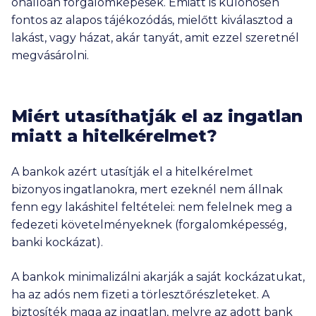
önállóan forgalomképesek. Emiatt is különösen
fontos az alapos tájékozódás, mielőtt kiválasztod a
lakást, vagy házat, akár tanyát, amit ezzel szeretnél
megvásárolni.
Miért utasíthatják el az ingatlan
miatt a hitelkérelmet?
A bankok azért utasítják el a hitelkérelmet
bizonyos ingatlanokra, mert ezeknél nem állnak
fenn egy lakáshitel feltételei: nem felelnek meg a
fedezeti követelményeknek (forgalomképesség,
banki kockázat).
A bankok minimalizálni akarják a saját kockázatukat,
ha az adós nem fizeti a törlesztőrészleteket. A
biztosíték maga az ingatlan, melyre az adott bank