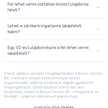
Fel lehet venni osztatlan közös tulajdonra
hitelt?
Lehet-e zártkerti ingatlanra lakáshitelt
kapni?
Egy 1/2-es tulajdonrészre is fel lehet venni
lakáshitelt?
A fenti cikkben szereplő megállapításokat a Biztos Döntés
Kft. a releváns tények és körülmények lehető
leggondosabb szakmai értékelése alapján igyekezett
megfogalmazni. Ebből adódóan a fenti írás nem
tényközlés, hanem a Biztos Döntés Kft. – megfontolt és
felvállalt – szakmai véleményét jeleníti meg.
KAPCSOLÓDÓ CÍMKÉK