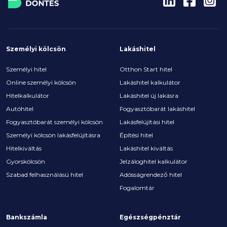
Személyi kölcsön
Lakáshitel
Személyi hitel
Otthon Start hitel
Online személyi kölcsön
Lakáshitel kalkulátor
Hitelkalkulátor
Lakáshitel új lakásra
Autóhitel
Fogyasztóbarát lakáshitel
Fogyasztóbarát személyi kölcsön
Lakásfelújítási hitel
Személyi kölcsön lakásfelújításra
Építési hitel
Hitelkiváltás
Lakáshitel kiváltás
Gyorskölcsön
Jelzáloghitel kalkulátor
Szabad felhasználású hitel
Adósságrendező hitel
Fogalomtár
Bankszámla
Egészségpénztár