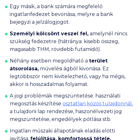
Egy
másik
, a bank számára megfelelő
ingatlanfedezet
bevonása, melyre a bank
bejegyzi a jelzálogjogot.
Személyi kölcsönt
veszel fel,
amelynél nincs
szükség fedezetre (hátránya: kisebb összeg,
magasabb THM, rövidebb futamidő).
Néhány esetben megoldható a
terület
átsorolása
,
művelési ágból kivonása. Ez
legtöbbször nem kivitelezhető, vagy ha mégis,
akkor is hosszadalmas folyamat.
A
jogi problémák megszüntetése
: használati
megosztás készítése
osztatlan közös tulajdonnál
,
a tulajdoni lap rendezése, haszonélvezeti jog
megszüntetése, engedélyek pótlása stb.
Ingatlan műszaki állapotának eladás előtti
javítása,
felújítása
, komfortossá tétele.