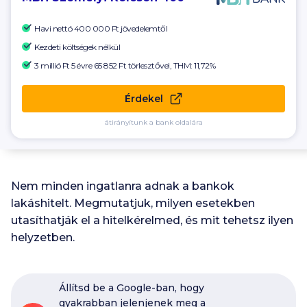
Havi nettó
400 000 Ft
jövedelemtől
Kezdeti költségek nélkül
3 millió Ft 5 évre
65 852 Ft
törlesztővel, THM: 11,72%
Érdekel
átirányítunk a bank oldalára
Nem minden ingatlanra adnak a bankok
lakáshitelt. Megmutatjuk, milyen esetekben
utasíthatják el a hitelkérelmed, és mit tehetsz ilyen
helyzetben.
Állítsd be a Google-ban, hogy
gyakrabban jelenjenek meg a